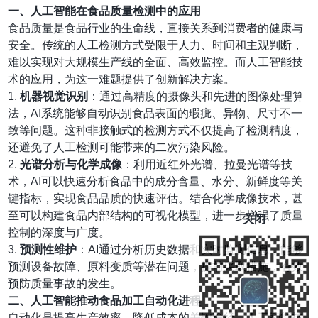
一、人工智能在食品质量检测中的应用
食品质量是食品行业的生命线，直接关系到消费者的健康与
安全。传统的人工检测方式受限于人力、时间和主观判断，
难以实现对大规模生产线的全面、高效监控。而人工智能技
术的应用，为这一难题提供了创新解决方案。
1.
机器视觉识别
：通过高精度的摄像头和先进的图像处理算
法，AI系统能够自动识别食品表面的瑕疵、异物、尺寸不一
致等问题。这种非接触式的检测方式不仅提高了检测精度，
还避免了人工检测可能带来的二次污染风险。
2.
光谱分析与化学成像
：利用近红外光谱、拉曼光谱等技
术，AI可以快速分析食品中的成分含量、水分、新鲜度等关
键指标，实现食品品质的快速评估。结合化学成像技术，甚
至可以构建食品内部结构的可视化模型，进一步增强了质量
关闭
控制的深度与广度。
3.
预测性维护
：AI通过分析历史数据和实时监测信息，能够
预测设备故障、原料变质等潜在问题，提前采取措施，有效
预防质量事故的发生。
二、人工智能推动食品加工自动化进程
自动化是提高生产效率、降低成本的关键途径。人工智能技