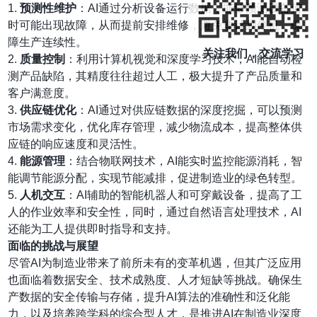
1.
预测性维护
：AI通过分析设备运行数据，能够预测设备何
时可能出现故障，从而提前安排维修，避免非计划停机，保
障生产连续性。
关注我们，交流学习
2.
质量控制
：利用计算机视觉和深度学习技术，AI能自动检
测产品缺陷，其精度往往超过人工，极大提升了产品质量和
客户满意度。
3.
供应链优化
：AI通过对供应链数据的深度挖掘，可以预测
市场需求变化，优化库存管理，减少物流成本，提高整体供
应链的响应速度和灵活性。
4.
能源管理
：结合物联网技术，AI能实时监控能源消耗，智
能调节能源分配，实现节能减排，促进制造业的绿色转型。
5.
人机交互
：AI辅助的智能机器人和可穿戴设备，提高了工
人的作业效率和安全性，同时，通过自然语言处理技术，AI
还能为工人提供即时指导和支持。
面临的挑战与展望
尽管AI为制造业带来了前所未有的变革机遇，但其广泛应用
也面临着数据安全、技术成熟度、人才短缺等挑战。确保生
产数据的安全传输与存储，提升AI算法的准确性和泛化能
力，以及培养跨学科的综合型人才，是推进AI在制造业深度