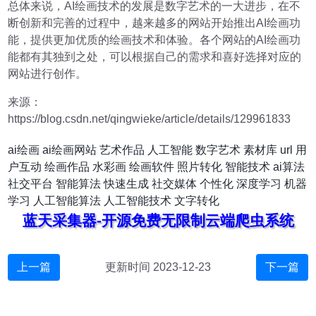
总体来说，AI绘画技术的发展是数字艺术的一大进步，在不
断创新和完善的过程中，越来越多的网站开始推出AI绘画功
能，提供更加优质的绘画技术和体验。各个网站的AI绘画功
能都有其独到之处，可以根据自己的需求和喜好选择对应的
网站进行创作。
来源：
https://blog.csdn.net/qingwieke/article/details/129961833
ai绘画
ai绘画网站
艺术作品
人工智能
数字艺术
素材库
url
用
户互动
绘画作品
水彩画
绘画软件
照片转化
智能技术
ai算法
社交平台
智能算法
快速生成
社交媒体
个性化
深度学习
机器
学习
人工智能算法
人工智能技术
文字转化
蓝天采集器-开源免费无限制云端爬虫系统
上一篇
更新时间 2023-12-23
下一篇