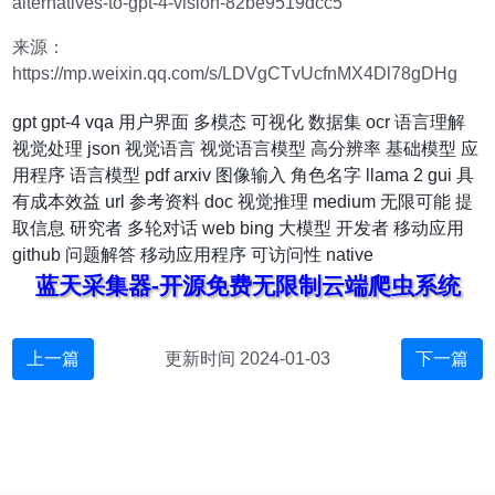
alternatives-to-gpt-4-vision-82be9519dcc5
来源：
https://mp.weixin.qq.com/s/LDVgCTvUcfnMX4Dl78gDHg
gpt
gpt-4
vqa
用户界面
多模态
可视化
数据集
ocr
语言理解
视觉处理
json
视觉语言
视觉语言模型
高分辨率
基础模型
应
用程序
语言模型
pdf
arxiv
图像输入
角色名字
llama 2
gui
具
有成本效益
url
参考资料
doc
视觉推理
medium
无限可能
提
取信息
研究者
多轮对话
web
bing
大模型
开发者
移动应用
github
问题解答
移动应用程序
可访问性
native
蓝天采集器-开源免费无限制云端爬虫系统
上一篇
更新时间 2024-01-03
下一篇