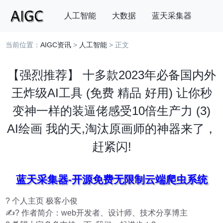
人工智能
大数据
蓝天采集器
当前位置：
AIGC资讯
>
人工智能
> 正文
搜索
【强烈推荐】 十多款2023年必备国内外
王炸级AI工具 (免费 精品 好用) 让你秒
变神一样的装逼佬感受10倍生产力 (3)
AI绘画 我的天,淘汰原画师的神器来了，
赶紧闪!
蓝天采集器-开源免费无限制云端爬虫系统
? 个人主页 极客小俊
✍? 作者简介：web开发者、设计师、技术分享博主