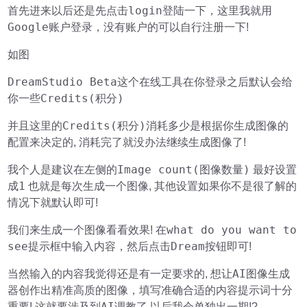
login
首先进来以后还是先点击
登陆一下，这里我就用
Google账户登录
，没有账户的可以自行注册一下!
如图
DreamStudio Beta
这个在线工具在你登录之后默认会给
Credits(积分)
你一些
Credits(积分)
并且这里的
消耗多少是根据你生成图像的
配置来决定的, 消耗完了就没办法继续生成图像了!
左侧
Image count(图像数量)
我个人是建议在
的
最好设置
1
成
也就是每次生成一个图像, 其他设置如果你不是很了解的
情况下就默认即可!
what do you want to
我们来生成一个图像看看效果! 在
see
Dream
提示框中输入内容，然后点击
按钮即可!
AI图像生成
当然输入的内容我觉得还是有一定要求的, 想让
器
创作出精准高质的图像，填写准确合适的内容提示词十分
AI调教
重要! 这就要涉及到
了,以后我会单独出一期!?