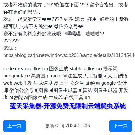
或者不准确的地方，???欢迎在下面 ??? 留个言指出、或者
你有更好的想法，
好玩 好用 好看
欢迎一起交流学习❤️❤️???? 更多
的干货教
程可以 点击下方关注❤️ 微信公众号❤️
说不定有意料之外的收获哦..?嘿嘿嘿、嘻嘻嘻?!
??????
来源：
https://blog.csdn.net/windowsxp2018/article/details/13124544
code
dream
diffusion
图像生成
stable diffusion
提示词
huggingface
高质量
prompt
算法生成
人工智能
ai人工智能
web
web开发
生成速度
易上手
公众号
ai 绘画
google
设计
师
微信公众号
ai图像
ai图像生成器
ai算法
图像生成器
开发
者
ai智能
ai图像生成
生成器
在线工具
url
蓝天采集器-开源免费无限制云端爬虫系统
上一篇
更新时间 2024-01-06
下一篇