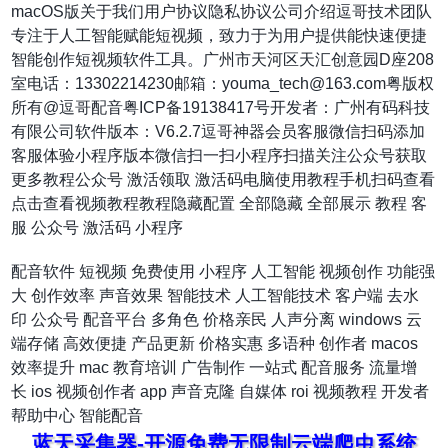
macOS版关于我们用户协议隐私协议公司介绍逗哥技术团队
专注于人工智能赋能短视频，致力于为用户提供能快速便捷
智能创作短视频软件工具。广州市天河区天汇创意园D座208
室电话：13302214230邮箱：youma_tech@163.com粤版权
所有@逗哥配音粤ICP备19138417号开发者：广州有码科技
有限公司软件版本：V6.2.7逗哥神器会员客服微信扫码添加
客服体验小程序版本微信扫一扫小程序扫描关注公众号获取
更多教程公众号 激活领取 激活码电脑使用教程手机扫码查看
点击查看视频教程教程隐藏配置 全部隐藏 全部展示 教程 客
服 公众号 激活码 小程序
配音软件
短视频
免费使用
小程序
人工智能
视频创作
功能强
大
创作效率
声音效果
智能技术
人工智能技术
客户端
去水
印
公众号
配音平台
多角色
价格亲民
人声分离
windows
云
端存储
高效便捷
产品更新
价格实惠
多语种
创作者
macos
效率提升
mac
教育培训
广告制作
一站式
配音服务
流量增
长
ios
视频创作者
app
声音克隆
自媒体
roi
视频教程
开发者
帮助中心
智能配音
蓝天采集器-开源免费无限制云端爬虫系统