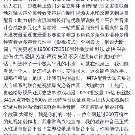
达人在用，短视频上热门必备立即体验智能配音文案提取自
动对轴人声分离音效变声封面制作视频去水印欢迎来到逗哥
配音！助力创作者流量增长打造优质解说账号全平台声音累
计合成数多元化声音领域，一站式配音服务抖音最火抖音最
火逗友最爱逗友最爱多赛道多赛道多角色多角色多语种多语
种查看更多声音云浩宇（影视模式）全网最火，解说无断
词，节奏更紧凑195004752510累计播放量 默认 欢快 兴奋
悲伤 生气 恐惧 抱怨 严肃 失望 不安 他没有讲神魔妖的神
话，却选择了一个极其平凡的小孩，可就在他身上，我们能
看见一个人，是怎样从弱小，变得强大。这么简单的故事，
却那样稀缺，足以，让我们热泪盈眶。 用TA配音大咖云集达
人专辑系列联合短视频爆火必备声音，大咖助力，上热门，
更轻松影视悬疑历史故事游戏动漫19253播放量 15亿 粉丝数
341w 点赞数 2600w 逗比特抖音认证逗哥认证达人影视解说
纪录片解说温情解说电台男播音腔，字正腔圆的解说好每一
个故事 大家好，我是你们的比特，一位全网超过300万粉丝
的短视频创作者。我非常高兴地宣布，我的独家声音已正式
入驻逗哥配音平台！立即登录逗哥配音平台，你就能使用我