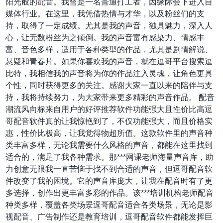
阳光般的配音。我曾是一名普通打工者，因缘际会下进入自
媒体行业。在这里，我凭借热情与才华，以及粉丝们的支
持，取得了一定成绩。尤其是我的声音，独具魅力，深入人
心，让无数粉丝为之倾倒。我的声音富有感染力、情感丰
富、音色多样，适用于各种类型的作品，尤其是剧情解说、
悬疑和青春片。如果你喜欢我的声音，就在逗哥平台搜索逗
比特，我相信我的声音将为你的作品注入灵魂，让角色更具
个性，同时获得更多的关注。感谢大家一直以来的陪伴与支
持，我将持续努力，为大家带来更多精彩的声音作品。 配音
潮流风向标来自用户的好评推荐软件功能强大且性价比高逗
哥配音软件真的让我惊艳到了，不仅功能强大，而且价格实
惠，性价比极高，让我觉得物超所值。这款软件里的声音种
类丰富多样，无论我需要什么风格的声音，都能在这里找到
适合的，满足了我各种需求。那***网课老师海量声音库，助
力创意无限我一直苦恼于找不到合适的声音，但逗哥配音软
件改变了我的困境。它的声音库庞大，让我在配音时有了更
多选择，创作出更丰富多彩的作品。该***培训机构老师配音
种类多样，覆盖各类场景逗哥配音适合各类场景，无论是影
视配音、广告制作还是教育培训，逗哥配音软件都能发挥巨