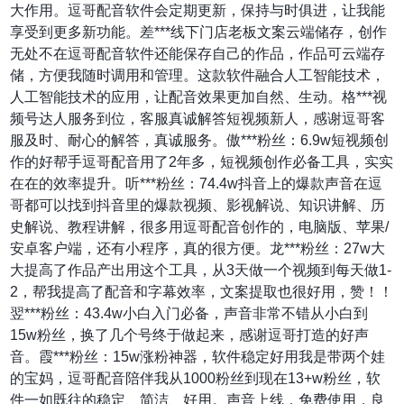
大作用。逗哥配音软件会定期更新，保持与时俱进，让我能
享受到更多新功能。差***线下门店老板文案云端储存，创作
无处不在逗哥配音软件还能保存自己的作品，作品可云端存
储，方便我随时调用和管理。这款软件融合人工智能技术，
人工智能技术的应用，让配音效果更加自然、生动。格***视
频号达人服务到位，客服真诚解答短视频新人，感谢逗哥客
服及时、耐心的解答，真诚服务。傲***粉丝：6.9w短视频创
作的好帮手逗哥配音用了2年多，短视频创作必备工具，实实
在在的效率提升。听***粉丝：74.4w抖音上的爆款声音在逗
哥都可以找到抖音里的爆款视频、影视解说、知识讲解、历
史解说、教程讲解，很多用逗哥配音创作的，电脑版、苹果/
安卓客户端，还有小程序，真的很方便。龙***粉丝：27w大
大提高了作品产出用这个工具，从3天做一个视频到每天做1-
2，帮我提高了配音和字幕效率，文案提取也很好用，赞！！
翌***粉丝：43.4w小白入门必备，声音非常不错从小白到
15w粉丝，换了几个号终于做起来，感谢逗哥打造的好声
音。霞***粉丝：15w涨粉神器，软件稳定好用我是带两个娃
的宝妈，逗哥配音陪伴我从1000粉丝到现在13+w粉丝，软
件一如既往的稳定、简洁、好用。声音上线，免费使用，良