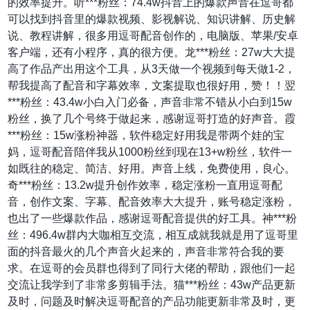
的效率提升。听***粉丝：74.4w抖音上的爆款声音在逗哥都
可以找到抖音里的爆款视频、影视解说、知识讲解、历史解
说、教程讲解，很多用逗哥配音创作的，电脑版、苹果/安卓
客户端，还有小程序，真的很方便。龙***粉丝：27w大大提
高了作品产出用这个工具，从3天做一个视频到每天做1-2，
帮我提高了配音和字幕效率，文案提取也很好用，赞！！翌
***粉丝：43.4w小白入门必备，声音非常不错从小白到15w
粉丝，换了几个号终于做起来，感谢逗哥打造的好声音。霞
***粉丝：15w涨粉神器，软件稳定好用我是带两个娃的宝
妈，逗哥配音陪伴我从1000粉丝到现在13+w粉丝，软件一
如既往的稳定、简洁、好用。声音上线，免费使用，良心。
奇***粉丝：13.2w提升创作效率，稳定涨粉一直用逗哥配
音，创作文案、字幕、配音效率大大提升，账号稳定涨粉，
也出了一些爆款作品，感谢逗哥配音提供的好工具。神***粉
丝：496.4w群内大咖相互交流，相互成就我就是用了逗哥里
面的抖音最火的几个声音火起来的，声音非常符合我的要
求。在逗哥的会员群也得到了同行大佬的帮助，跟他们一起
交流让我学到了非常多剪辑手法。猫***粉丝：43w产品更新
及时，问题及时解决逗哥配音的产品功能更新非常及时，更