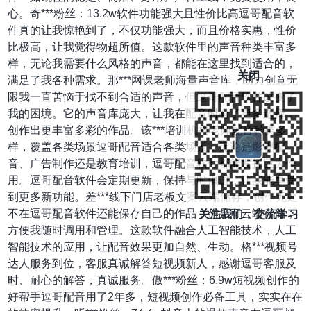
心。奇***粉丝：13.2w软件功能强大且性价比高逗哥配音软
件真的让我惊艳到了，不仅功能强大，而且价格实惠，性价
比极高，让我觉得物超所值。这款软件里的声音种类丰富多
样，无论我需要什么风格的声音，都能在这里找到适合的，
关闭
满足了我各种需求。那***网课老师海量声音库，助力创意无
限我一直苦恼于找不到合适的声音，但逗哥配音软件改变了
我的困境。它的声音库庞大，让我在配音时有了更多选择，
创作出更丰富多彩的作品。该***培训机构老师配音种类多
样，覆盖各类场景逗哥配音适合各类场景，无论是影视配
音、广告制作还是教育培训，逗哥配音软件都能发挥巨大作
用。逗哥配音软件会定期更新，保持与时俱进，让我能享受
到更多新功能。差***线下门店老板文案云端储存，创作无处
不在逗哥配音软件还能保存自己的作品，作品可云端存储，
关注我们，交流学习
方便我随时调用和管理。这款软件融合人工智能技术，人工
智能技术的应用，让配音效果更加自然、生动。格***视频号
达人服务到位，客服真诚解答短视频新人，感谢逗哥客服及
时、耐心的解答，真诚服务。傲***粉丝：6.9w短视频创作的
好帮手逗哥配音用了2年多，短视频创作必备工具，实实在在