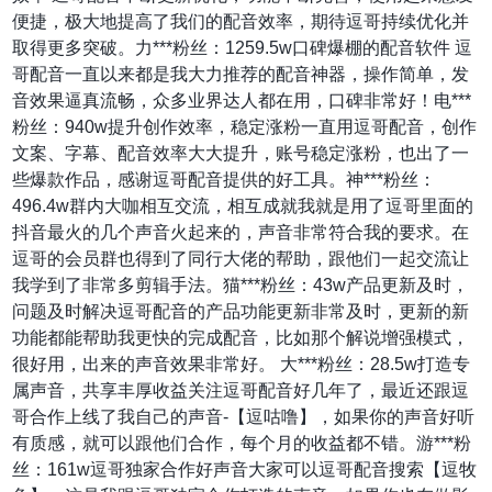
便捷，极大地提高了我们的配音效率，期待逗哥持续优化并
取得更多突破。力***粉丝：1259.5w口碑爆棚的配音软件 逗
哥配音一直以来都是我大力推荐的配音神器，操作简单，发
音效果逼真流畅，众多业界达人都在用，口碑非常好！电***
粉丝：940w提升创作效率，稳定涨粉一直用逗哥配音，创作
文案、字幕、配音效率大大提升，账号稳定涨粉，也出了一
些爆款作品，感谢逗哥配音提供的好工具。神***粉丝：
496.4w群内大咖相互交流，相互成就我就是用了逗哥里面的
抖音最火的几个声音火起来的，声音非常符合我的要求。在
逗哥的会员群也得到了同行大佬的帮助，跟他们一起交流让
我学到了非常多剪辑手法。猫***粉丝：43w产品更新及时，
问题及时解决逗哥配音的产品功能更新非常及时，更新的新
功能都能帮助我更快的完成配音，比如那个解说增强模式，
很好用，出来的声音效果非常好。 大***粉丝：28.5w打造专
属声音，共享丰厚收益关注逗哥配音好几年了，最近还跟逗
哥合作上线了我自己的声音-【逗咕噜】，如果你的声音好听
有质感，就可以跟他们合作，每个月的收益都不错。游***粉
丝：161w逗哥独家合作好声音大家可以逗哥配音搜索【逗牧