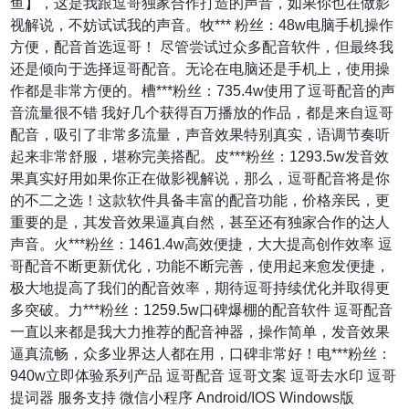
鱼】，这是我跟逗哥独家合作打造的声音，如果你也在做影
视解说，不妨试试我的声音。牧*** 粉丝：48w电脑手机操作
方便，配音首选逗哥！ 尽管尝试过众多配音软件，但最终我
还是倾向于选择逗哥配音。无论在电脑还是手机上，使用操
作都是非常方便的。槽***粉丝：735.4w使用了逗哥配音的声
音流量很不错 我好几个获得百万播放的作品，都是来自逗哥
配音，吸引了非常多流量，声音效果特别真实，语调节奏听
起来非常舒服，堪称完美搭配。皮***粉丝：1293.5w发音效
果真实好用如果你正在做影视解说，那么，逗哥配音将是你
的不二之选！这款软件具备丰富的配音功能，价格亲民，更
重要的是，其发音效果逼真自然，甚至还有独家合作的达人
声音。火***粉丝：1461.4w高效便捷，大大提高创作效率 逗
哥配音不断更新优化，功能不断完善，使用起来愈发便捷，
极大地提高了我们的配音效率，期待逗哥持续优化并取得更
多突破。力***粉丝：1259.5w口碑爆棚的配音软件 逗哥配音
一直以来都是我大力推荐的配音神器，操作简单，发音效果
逼真流畅，众多业界达人都在用，口碑非常好！电***粉丝：
940w立即体验系列产品 逗哥配音 逗哥文案 逗哥去水印 逗哥
提词器 服务支持 微信小程序 Android/IOS Windows版