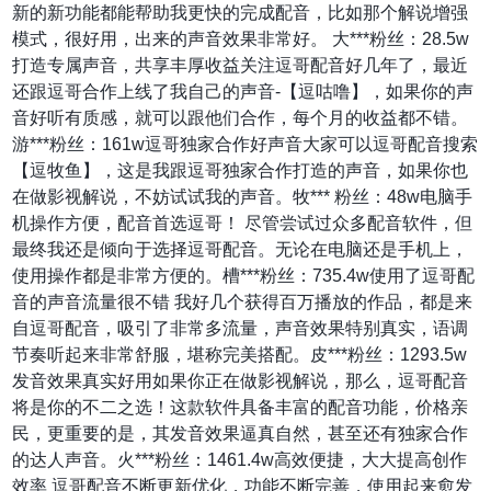
新的新功能都能帮助我更快的完成配音，比如那个解说增强
模式，很好用，出来的声音效果非常好。 大***粉丝：28.5w
打造专属声音，共享丰厚收益关注逗哥配音好几年了，最近
还跟逗哥合作上线了我自己的声音-【逗咕噜】，如果你的声
音好听有质感，就可以跟他们合作，每个月的收益都不错。
游***粉丝：161w逗哥独家合作好声音大家可以逗哥配音搜索
【逗牧鱼】，这是我跟逗哥独家合作打造的声音，如果你也
在做影视解说，不妨试试我的声音。牧*** 粉丝：48w电脑手
机操作方便，配音首选逗哥！ 尽管尝试过众多配音软件，但
最终我还是倾向于选择逗哥配音。无论在电脑还是手机上，
使用操作都是非常方便的。槽***粉丝：735.4w使用了逗哥配
音的声音流量很不错 我好几个获得百万播放的作品，都是来
自逗哥配音，吸引了非常多流量，声音效果特别真实，语调
节奏听起来非常舒服，堪称完美搭配。皮***粉丝：1293.5w
发音效果真实好用如果你正在做影视解说，那么，逗哥配音
将是你的不二之选！这款软件具备丰富的配音功能，价格亲
民，更重要的是，其发音效果逼真自然，甚至还有独家合作
的达人声音。火***粉丝：1461.4w高效便捷，大大提高创作
效率 逗哥配音不断更新优化，功能不断完善，使用起来愈发