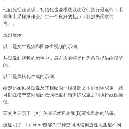
他们凭经验发现，初始化这些模块以使它们执行最近邻下采
样和上采样操作会产生一个良好的起点（就损失函数而
言）。
应用展示
以下是文生视频和图像生视频的示例。
从图像到视频的示例中，最左边的帧是作为条件提供给模型
的。
以下是风格化生成的示例。
给定起始风格图像及其相应的一组微调文本到图像权重，就
可以在模型空间层的微调权重和预训练权重之间执行线性插
值。
研究者展示了（A）矢量艺术风格和(B)写实风格的结果。
这证明了，Lumiere能够为每种空间风格创造性地匹配不同