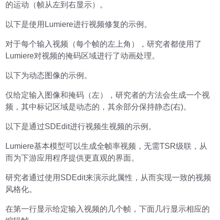
的运动（帧从左到右显示）。
以下是使用Lumiere进行视频修复的示例。
对于每个输入视频（每个帧的左上角），研究者都使用了
Lumiere对视频的掩码区域进行了动画处理。
以下为动态图像的示例。
仅给定输入图像和掩码（左），研究者的方法会生成一个视
频，其中标记区域是动态的，其余部分保持静态(右)。
以下是通过SDEdit进行视频生视频的示例。
Lumiere基本模型可以生成全帧率视频，无需TSR级联，从
而为下游应用程序提供更直观的界面。
研究者通过使用SDEdit来演示此属性，从而实现一致的视频
风格化。
在第一行显示给定输入视频的几个帧，下面几行显示相应的