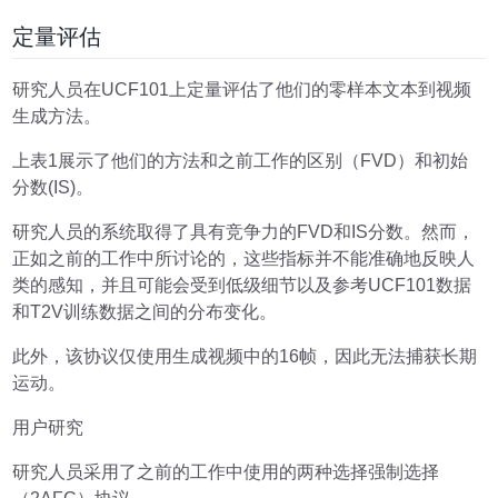
定量评估
研究人员在UCF101上定量评估了他们的零样本文本到视频
生成方法。
上表1展示了他们的方法和之前工作的区别（FVD）和初始
分数(IS)。
研究人员的系统取得了具有竞争力的FVD和IS分数。然而，
正如之前的工作中所讨论的，这些指标并不能准确地反映人
类的感知，并且可能会受到低级细节以及参考UCF101数据
和T2V训练数据之间的分布变化。
此外，该协议仅使用生成视频中的16帧，因此无法捕获长期
运动。
用户研究
研究人员采用了之前的工作中使用的两种选择强制选择