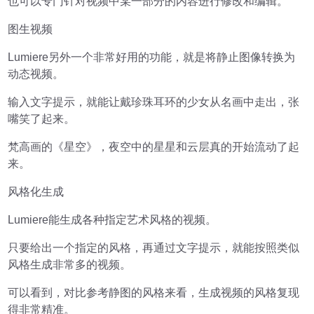
也可以专门针对视频中某一部分的内容进行修改和编辑。
图生视频
Lumiere另外一个非常好用的功能，就是将静止图像转换为
动态视频。
输入文字提示，就能让戴珍珠耳环的少女从名画中走出，张
嘴笑了起来。
梵高画的《星空》，夜空中的星星和云层真的开始流动了起
来。
风格化生成
Lumiere能生成各种指定艺术风格的视频。
只要给出一个指定的风格，再通过文字提示，就能按照类似
风格生成非常多的视频。
可以看到，对比参考静图的风格来看，生成视频的风格复现
得非常精准。