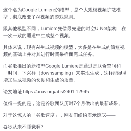
这个名为Google Lumiere的模型，是个大规模视频扩散模
型，彻底改变了AI视频的游戏规则。
跟其他模型不同，Lumiere凭借最先进的时空U-Net架构，在
一次一致的通道中生成整个视频。
具体来说，现有AI生成视频的模型，大多是在生成的简短视
频的基础上并对其进行时间采样而完成任务。
而谷歌推出的新模型Google Lumiere是通过是联合空间和
「时间」下采样（downsampling）来实现生成，这样能显著
增加生成视频的长度和生成的质量。
论文地址:https://arxiv.org/abs/2401.12945
值得一提的是，这是谷歌团队历时7个月做出的最新成果。
对于这惊人的「谷歌速度」，网友们纷纷表示惊叹——
谷歌从来不睡觉啊?