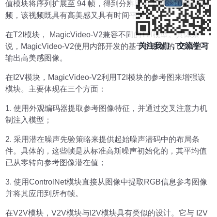
值模块将序列扩展至 94 帧，得到分辨率为 1048×1048 的视
频，该视频既具有高美感又具有时间平滑性。
在T2I模块， MagicVideo-V2兼容不同的T2I模型。具体来
关注我们，交流学习
说，MagicVideo-V2使用内部开发的基于扩散的的T2I模型可
输出高美感图像。
在I2V模块，MagicVideo-V2利用T2I模块的参考图来增强该
模块。主要体现在三个方面：
1. 使用外观编码器提取参考图像特征，并通过交叉注意力机
制注入模型；
2. 采用潜在噪声先验策略来提供起始噪声潜码中的布局条
件。具体的，这些帧是从标准高斯噪声初始化的，其平均值
已从零转向参考图像潜在值；
3. 使用ControlNet模块直接从图像中提取RGB信息参考图像
并将其应用到所有帧。
在V2V模块，V2V模块与I2V模块具有类似的设计。它与 I2V