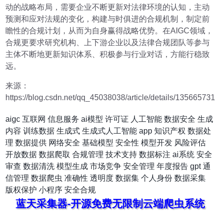
动的战略布局，需要企业不断更新对法律环境的认知，主动
预测和应对法规的变化，构建与时俱进的合规机制，制定前
瞻性的合规计划，从而为自身赢得战略优势。在AIGC领域，
合规更要求研究机构、上下游企业以及法律合规团队等参与
主体不断地更新知识体系、积极参与行业对话，方能行稳致
远。
来源：
https://blog.csdn.net/qq_45038038/article/details/135665731
aigc
互联网
信息服务
ai模型
许可证
人工智能
数据安全
生成
内容
训练数据
生成式
生成式人工智能
app
知识产权
数据处
理
数据提供
网络安全
基础模型
安全性
模型开发
风险评估
开放数据
数据爬取
合规管理
技术支持
数据标注
ai系统
安全
审查
数据清洗
模型生成
市场竞争
安全管理
年度报告
gpt
通
信管理
数据爬虫
准确性
透明度
数据集
个人身份
数据采集
版权保护
小程序
安全合规
蓝天采集器-开源免费无限制云端爬虫系统