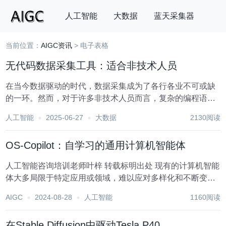
人工智能
大数据
蓝天采集器
当前位置：
AIGC资讯
> 电子表格
搜索
无代码数据采集工具：适合非技术人员
在当今数据驱动的时代，数据采集成为了各行各业不可或缺
的一环。然而，对于许多非技术人员而言，复杂的编程语言
和数据处理技术往往构成了一道难以逾越的障碍。幸运的
人工智能
2025-06-27
大数据
2130阅读
是，随着技术的进步，一系列无需编写代码的数据采集工具
应运而生，极大地降低了数据获取的门槛，使得非技术人...
OS-Copilot：自学习的通用计算机智能体
人工智能咨询培训老师叶梓 转载标明出处 现有的计算机智能
体大多局限于特定应用或领域，难以应对多样化和不断变化
的计算机操作需求。这种局限性不仅限制了智能体的实用
AIGC
2024-08-28
人工智能
1160阅读
性，也阻碍了其在更广泛场景中的应用潜力。为了突破这一
瓶颈，研究者们一直在探索如何构建能够处理...
在Stable Diffusion中驱动Tesla P40