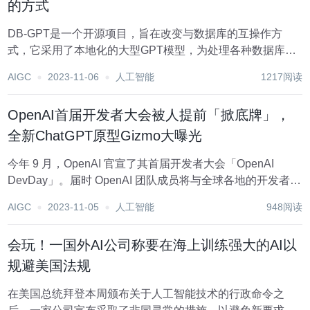
的方式
DB-GPT是一个开源项目，旨在改变与数据库的互操作方
式，它采用了本地化的大型GPT模型，为处理各种数据库相
关情境提供了全面的解决方案。这个工具强调了隐私和数据
AIGC
2023-11-06
人工智能
1217阅读
安全，通过业务模块的定制化实施和分割，确保了LLM功能
的完全机密性、安全性和可管理性。 随着大...
OpenAI首届开发者大会被人提前「掀底牌」，
全新ChatGPT原型Gizmo大曝光
今年 9 月，OpenAI 官宣了其首届开发者大会「OpenAI
DevDay」。届时 OpenAI 团队成员将与全球各地的开发者汇
聚一堂，预览全新的 AI 工具。 当时 OpenAI 首席执行官
AIGC
2023-11-05
人工智能
948阅读
Sam Altman 表示，此次开发者大会不会发布 GP...
会玩！一国外AI公司称要在海上训练强大的AI以
规避美国法规
在美国总统拜登本周颁布关于人工智能技术的行政命令之