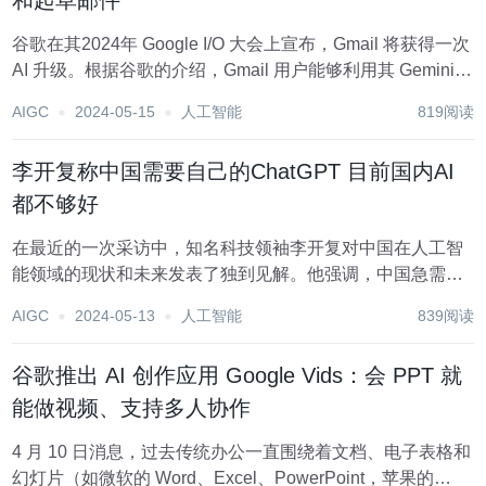
和起草邮件
谷歌在其2024年 Google I/O 大会上宣布，Gmail 将获得一次
AI 升级。根据谷歌的介绍，Gmail 用户能够利用其 Gemini
AI 技术搜索、总结和起草邮件。Gemini 还能够执行更复杂
AIGC
2024-05-15
人工智能
819阅读
的任务，例如帮助用户处理电子商务退货，通过搜索...
李开复称中国需要自己的ChatGPT 目前国内AI
都不够好
在最近的一次采访中，知名科技领袖李开复对中国在人工智
能领域的现状和未来发表了独到见解。他强调，中国急需拥
有自己的ChatGPT，以激发民众对AI的浓厚兴趣，推动其广
AIGC
2024-05-13
人工智能
839阅读
泛采用和投资。 李开复指出，相较于美国用户早已体验到的
ChatGPT带来的革命性变革，中国用...
谷歌推出 AI 创作应用 Google Vids：会 PPT 就
能做视频、支持多人协作
4 月 10 日消息，过去传统办公一直围绕着文档、电子表格和
幻灯片（如微软的 Word、Excel、PowerPoint，苹果的