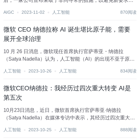
后，一家公司宣布采取了非同寻常的措施，以避免新要求，
即公司必须向政府报告是否正在培训一种强大的AI模型:将一
AIGC
2023-11-02
人工智能
870阅读
批计算机硬件放在国际水域上的驳船上。 自称是一家人工智
能研究公司的Del Complex周一在X帖...
微软 CEO 纳德拉称 AI 诞生堪比原子能，需要
展开全球治理
10 月 26 日消息，微软现任首席执行官萨蒂亚・纳德拉
（Satya Nadella）认为，人工智能（AI）的出现不亚于原子
弹，呼吁全球加强监管。 纳德拉近日前往 Axel Springer 总
人工智能
2023-10-26
人工智能
834阅读
部，领取 2023 年 Axel Springer 奖，在...
微软CEO纳德拉：我经历过四次重大转变 AI是
第五次
10月23日消息，近日，微软首席执行官萨蒂亚·纳德拉
（Satya Nadella）在媒体专访中表示，其经历过四次重大转
变，目前正在经历第五次重大转变，即人工智能。 纳德拉还
人工智能
2023-10-25
人工智能
888阅读
表示，如果不能适应新的技术转变，那么可能会失去一切。