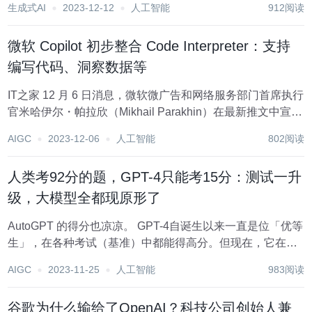
生成式AI
2023-12-12
人工智能
912阅读
热恋;vivo将AI大模型装入智能手机，华为、小米、OPPO等
国产厂商也在探索硬...
微软 Copilot 初步整合 Code Interpreter：支持
编写代码、洞察数据等
IT之家 12 月 6 日消息，微软微广告和网络服务部门首席执行
官米哈伊尔・帕拉欣（Mikhail Parakhin）在最新推文中宣
布，已初步整合 Code Interpreter 功能。 帕拉欣表示
AIGC
2023-12-06
人工智能
802阅读
Copilot（原 Bing Chat）目前已经初...
人类考92分的题，GPT-4只能考15分：测试一升
级，大模型全都现原形了
AutoGPT 的得分也凉凉。 GPT-4自诞生以来一直是位「优等
生」，在各种考试（基准）中都能得高分。但现在，它在一
份新的测试中只拿到了15分，而人类能拿92。 这套名叫
AIGC
2023-11-25
人工智能
983阅读
「GAIA」的测试题由来自 Meta-FAIR、Meta-GenAI、
Hugging...
谷歌为什么输给了OpenAI？科技公司创始人兼