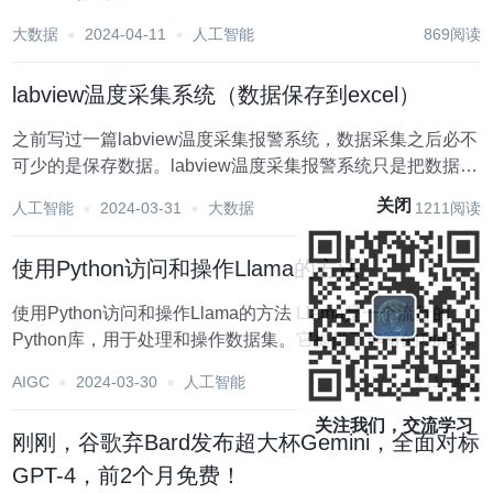
Pages、Numbers、Keynote，谷歌的 Docs、Sheets、
大数据
2024-04-11
人工智能
869阅读
Slides）。现在，谷歌想要增加一个名为...
labview温度采集系统（数据保存到excel）
之前写过一篇labview温度采集报警系统，数据采集之后必不
可少的是保存数据。labview温度采集报警系统只是把数据显
示到波形图表上，并没有实现保存数据这一功能。 1.先创建
关闭
人工智能
2024-03-31
大数据
1211阅读
一个文件夹（命名为温度采集）专门用来保存数据，所有保
存数据的文件是excel。...
使用Python访问和操作Llama的方法
使用Python访问和操作Llama的方法 Llama是一个流行的
Python库，用于处理和操作数据集。它提供了丰富的功能和
工具，使我们能够轻松地对数据进行处理、转换和分析。本
AIGC
2024-03-30
人工智能
1116阅读
文将介绍如何使用Python来访问和使用Llama库，并提供相
应的示例代码。...
关注我们，交流学习
刚刚，谷歌弃Bard发布超大杯Gemini，全面对标
GPT-4，前2个月免费！