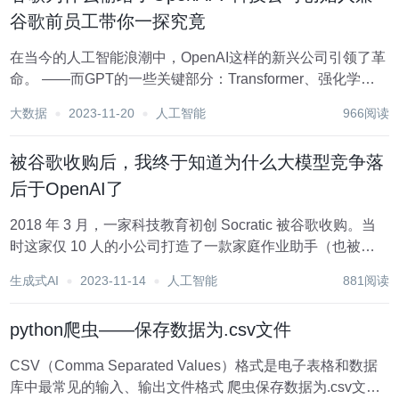
谷歌前员工带你一探究竟
在当今的人工智能浪潮中，OpenAI这样的新兴公司引领了革
命。 ——而GPT的一些关键部分：Transformer、强化学习
（AlphaGo ） 和 多模态（Flamingo）却都是由Google发明
大数据
2023-11-20
人工智能
966阅读
的。 那么为什么，作为科技领域巨无霸的Google，却...
被谷歌收购后，我终于知道为什么大模型竞争落
后于OpenAI了
2018 年 3 月，一家科技教育初创 Socratic 被谷歌收购。当
时这家仅 10 人的小公司打造了一款家庭作业助手（也被国
内媒体称为海外「作业帮」）——学生拍下家庭作业的问
生成式AI
2023-11-14
人工智能
881阅读
题，助手就能帮助解答。除了数学，Socratic 还可以解决科
学、文学、社会...
python爬虫——保存数据为.csv文件
CSV（Comma Separated Values）格式是电子表格和数据
库中最常见的输入、输出文件格式 爬虫保存数据为.csv文件