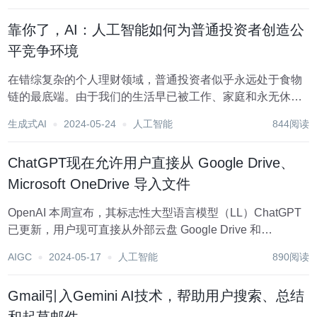
不再需...
靠你了，AI：人工智能如何为普通投资者创造公
平竞争环境
在错综复杂的个人理财领域，普通投资者似乎永远处于食物
链的最底端。由于我们的生活早已被工作、家庭和永无休止
的日常待办事项所占据，谁有时间去认真解读股市呢?加上游
生成式AI
2024-05-24
人工智能
844阅读
戏规则复杂、耗时且往往不够透明，只有那些坐拥资源、能
够时刻紧盯彭博终端，或者是有能力也有意愿花...
ChatGPT现在允许用户直接从 Google Drive、
Microsoft OneDrive 导入文件
OpenAI 本周宣布，其标志性大型语言模型（LL）ChatGPT
已更新，用户现可直接从外部云盘 Google Drive 和
Microsoft OneDrive 导入文件。该功能适用于 ChatG Plus、
AIGC
2024-05-17
人工智能
890阅读
Team 和 Enterprise 用户，...
​Gmail引入Gemini AI技术，帮助用户搜索、总结