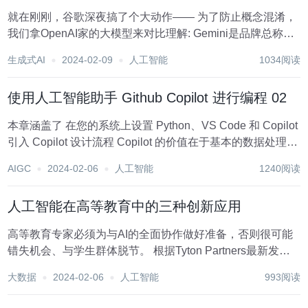
就在刚刚，谷歌深夜搞了个大动作—— 为了防止概念混淆，
我们拿OpenAI家的大模型来对比理解: Gemini是品牌总称，
相当于OpenAI的ChatGPT; Gemini Advanced付费服务，对
生成式AI
2024-02-09
人工智能
1034阅读
应ChatGPT Plus; Gemini Ult...
使用人工智能助手 Github Copilot 进行编程 02
本章涵盖了 在您的系统上设置 Python、VS Code 和 Copilot
引⼊ Copilot 设计流程 Copilot 的价值在于基本的数据处理任
务 本章将帮助您在自己的计算机上开始使用 Copilot，并熟
AIGC
2024-02-06
人工智能
1240阅读
悉与其的交互方式。在设置好Copi...
人工智能在高等教育中的三种创新应用
高等教育专家必须为与AI的全面协作做好准备，否则很可能
错失机会、与学生群体脱节。 根据Tyton Partners最新发布
的调查结果，学生在使用生成式AI产品方面的速度远比老师
大数据
2024-02-06
人工智能
993阅读
更快。从具体数据来说，教职工群体中的AI频繁使用比例仅
为22%，而学生的这一...