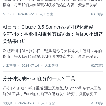
指南，每天我们为你呈现AI领域的热点内容，聚焦开发者，
助你洞悉技术趋势、了解创新AI产品应用。 新鲜AI产品点击
AIGC
2024-07-22
人工智能
1031阅读
了解:https://top.aibase.com/ 1、微软推设计神器Microsof...
AI日报：Claude 3.5 Sonnet数据可视化超越
GPT-4o；谷歌推AI视频剪辑Vids；首届AI小姐选
美结果出炉
欢迎来到【AI日报】栏目!这里是你每天探索人工智能世界的
指南，每天我们为你呈现AI领域的热点内容，聚焦开发者，
助你洞悉技术趋势、了解创新AI产品应用。 新鲜AI产品点击
人工智能
2024-07-16
人工智能
927阅读
了解：https://top.aibase.com/ 1、争气！Claude 3.5 S...
分分钟完成Excel任务的十大AI工具
译者 | 布加迪 审校 | 重楼 通过无缝集成Python和各种人工智
能(AI 工具，Excel的功能正在迅速发生转变，彻底改变了工
作节奏。 去年，微软宣布了Python集成的公开预览版，
大数据
2024-05-31
人工智能
1319阅读
Excel因此迎来了重大升级。这意味着开发人员和数据分析师