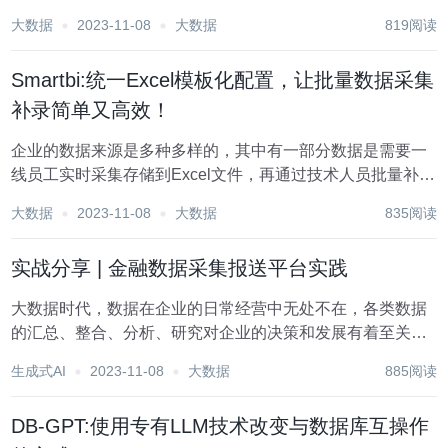
步骤： 1、导包 import csv 2、创建或打开文件，设置文件形
大数据
2023-11-08
大数据
819阅读
式 csvfile = open('文件名...
Smartbi:统一Excel模板化配置，让批量数据采集
补录简单又高效！
​企业的数据来源是多种多样的，其中有一部分数据是需要一
线员工实时采集存储到Excel文件，再通过技术人员批量补录
上传到业务库中，以便后续进行数据分析。 比如某一线销售
大数据
2023-11-08
大数据
835阅读
人员不定期采集补录客户所在公司名称、客户代号、区域、
内部交易等客户基本信息数据，然后依赖...
实战分享 | 金融数据采集报送平台实践
大数据时代，数据在企业的日常经营中无处不在，各类数据
的汇总、整合、分析、研究对企业的决策和发展有着至关重
要的作用。企业要进行数字化转型，本质是强化对数据的使
生成式AI
2023-11-08
大数据
885阅读
用，包含数据的开采、提炼和利用。 对企业数据系统来说，
数据采集填报、报表设计、校验审核、汇总上报等...
DB-GPT:使用专有LLM技术改变与数据库互操作