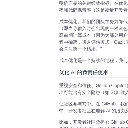
明确产品的关键绩效指标。在优化 G
率和代码保留率（这是衡量开发者
成本优化。我们的团队在努力降低提供
（即当你输入时会出现的一种灰色
高前期计算成本（因为大部分用户
程中抽离，进入评估模式。Gazi
会关注第一个结果。”
成本优化是一个持续的过程，我们
优化 AI 的负责任使用
重视安全和信任。GitHub Co
出可能含有安全隐患（如 SQL 注
让社区参与其中。在 GitHub，我
中，开发者社区在理解 AI 的潜
比如，开发者社区曾担心 GitHub 