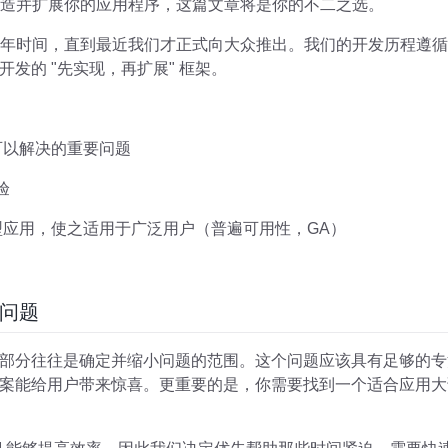
) 打造并扩展你的应用程序，这篇文章将是你的不二之选。
 耗费了我们三年时间，直到最近我们才正式向大众推出。我们的开发历
发的 "先实现，再扩展" 框架。
可以解决的重要问题
验
型应用，使之适用于广泛用户（普遍可用性，GA）
问题
部分往往是确定并缩小问题的范围。这个问题应该具有足够的专
案能给用户带来惊喜。更重要的是，你需要找到一个适合应用大