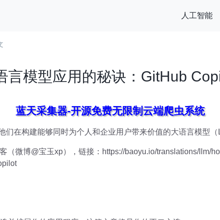
人工智能
文
模型应用的秘诀：GitHub Copi
蓝天采集器-开源免费无限制云端爬虫系统
发团队分享了他们在构建能够同时为个人和企业用户带来价值的大语言模型
，链接：https://baoyu.io/translations/llm/how-to-bu
pilot