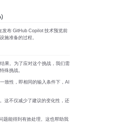
)
tHub Copilot 技术预览前
设施准备的过程。
测的结果。为了应对这个挑战，我们需
特殊挑战。
性和一致性，即相同的输入条件下，AI
。这不仅减少了建议的变化性，还
这些问题能得到有效处理。这也帮助我