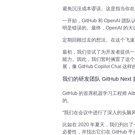
避免沉没成本谬误。这是指当你在
一开始，GitHub 和 OpenA
明是错误的。最终，OpenAI 
定期回顾过去的想法。在这个飞速
最初，我们尝试了为开发者提供一个聊
能力。因此，我们暂时搁置了这个功
展，像 GitHub Copilot Ch
我们的研发团队 GitHub Ne
GitHub 的首席机器学习工程师 
的。
“我们在会议中进行了深入的头脑
比如在 2020 年夏天，我们列
必要性，并找出它们在 GitHu