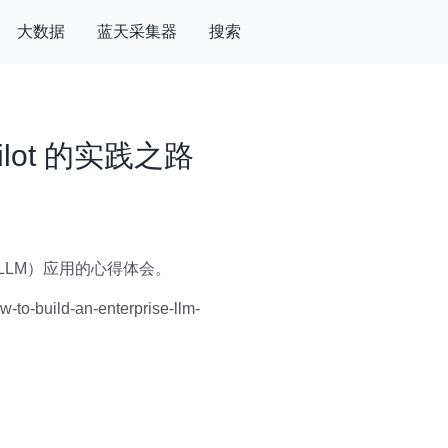
大数据
蓝天采集器
搜索
lot 的实践之路
（LLM）应用的心得体会。
ild-an-enterprise-llm-