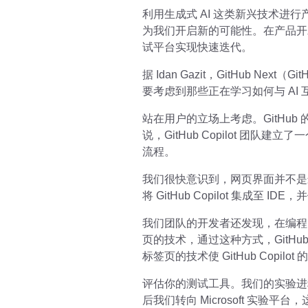
利用生成式 AI 这类新兴技术
为我们开启新的可能性。在产品开发
试平台实现快速迭代。
据 Idan Gazit，GitHub
要考虑到那些正在学习如何与 AI 
站在用户的立场上考虑。GitHu
说，GitHub Copilot 
流程。
我们很快意识到，网页界面并不是
将 GitHub Copilot 集成
我们团队的开发者还发现，在编程
页的技术，通过这种方式，GitHu
标签页的技术使 GitHub Copilo
评估你的测试工具。我们的实验进
后我们转向 Microsoft 实