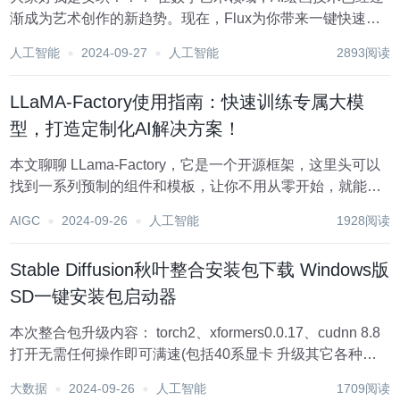
渐成为艺术创作的新趋势。现在，Flux为你带来一键快速体
验，让你轻松开启AI绘画的新旅程。 Flux一键快速体验：简
人工智能
2024-09-27
人工智能
2893阅读
单易用的AI绘画工具 Flux的基础篇，让你轻松实现一键快速
体验。无论你是艺术家...
LLaMA-Factory使用指南：快速训练专属大模
型，打造定制化AI解决方案！
本文聊聊 LLama-Factory，它是一个开源框架，这里头可以
找到一系列预制的组件和模板，让你不用从零开始，就能训
练出自己的语言模型（微调）。不管是聊天机器人，还是文
AIGC
2024-09-26
人工智能
1928阅读
章生成器，甚至是问答系统，都能搞定。而且，LLama-
Factory 还支持多种框架和...
Stable Diffusion秋叶整合安装包下载 Windows版
SD一键安装包启动器
本次整合包升级内容： torch2、xformers0.0.17、cudnn 8.8
打开无需任何操作即可满速(包括40系显卡 升级其它各种依
赖版本预置了Tagger(图反推关键词 的模型预置了
大数据
2024-09-26
人工智能
1709阅读
ControlNet、MultiDiffusion插件优化了...