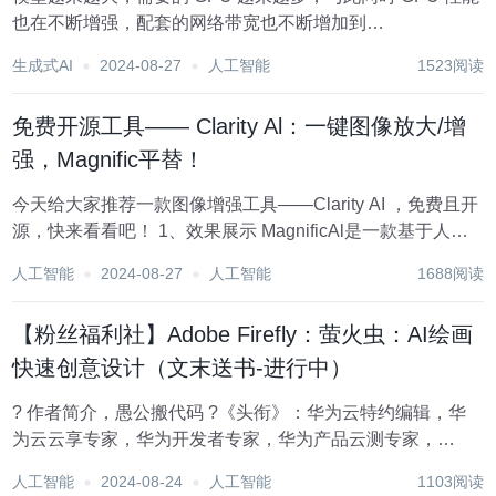
也在不断增强，配套的网络带宽也不断增加到
400G（Blackwell GPU 甚至需要到 800 Gbps）。Ranking
生成式AI
2024-08-27
人工智能
1523阅读
模型还在迁移到 GPU 的早期阶段，但使用 GPU 的规模也在
不断...
免费开源工具—— Clarity Al：一键图像放大/增
强，Magnific平替！
今天给大家推荐一款图像增强工具——Clarity AI ，免费且开
源，快来看看吧！ 1、效果展示 MagnificAl是一款基于人工
智能技术的图像处理工具,主要功能包括图像放大、像素级AI
人工智能
2024-08-27
人工智能
1688阅读
重绘、灵活的设置调整以及多种优化场景。它能够支持最高
放大...
【粉丝福利社】Adobe Firefly：萤火虫：AI绘画
快速创意设计（文末送书-进行中）
? 作者简介，愚公搬代码 ?《头衔》：华为云特约编辑，华
为云云享专家，华为开发者专家，华为产品云测专家，
CSDN博客专家，CSDN商业化专家，阿里云专家博主，阿
人工智能
2024-08-24
人工智能
1103阅读
里云签约作者，腾讯云优秀博主，腾讯云内容共创官，掘金