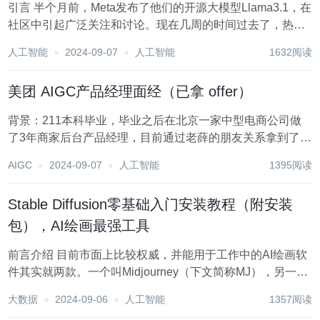
引言 半个月前，Meta发布了他们的开源大模型Llama3.1，在
社区中引起广泛关注和讨论。现在几周的时间过去了，热度
逐渐退潮，舆论逐渐降温，整个Llama3家族的技术报告也公
人工智能
2024-09-07
人工智能
1632阅读
开出来。报告数据更新到了Llama 3.1，正是理性地来审视一
下这款大模型...
美团 AIGC产品经理面经（已拿 offer）
背景：211本科毕业，毕业之后在北京一家中型电商公司做
了3年商家后台产品经理，目前通过老薛的朋友关系拿到了美
团的offer。 目前还有几家在面试流程中，继续加油? 美团
AIGC
2024-09-07
人工智能
1395阅读
AIGC产品面经-业务面 ?1、自我介绍（每次面试必问）。 ?
2、在做XX智...
Stable Diffusion零基础入门安装教程（附安装
包），AI绘画最强工具
前言介绍 目前市面上比较权威，并能用于工作中的AI绘画软
件其实就两款。一个叫Midjourney（下文简称MJ），另一个
叫stable-diffusion（下文简称SD）。 MJ目前不免费，想要
大数据
2024-09-06
人工智能
1357阅读
使用必须充值，一个月10美元。普通人想玩玩AI绘画，并