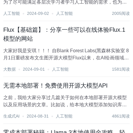
为了尽可能满足各层次学习者学习人工智能的需求，也为了
满足非学习者对于项目研发和人才招聘的需求，我们将其分
人工智能
2024-09-02
人工智能
2005阅读
为3大星球社区。有三AI（大模型与AIGC）+ 有三AI（零基
础学人工智能）+ 有三...
Flux【基础篇】：分享一些可以在线体验Flux.1
模型的网站
大家好我是安琪！！！ 自Blank Forest Labs(黑森林实验室 8
月1日重磅发布文生图开源大模型Flux以来，在AI绘画领域立
即引起了很大的反响。鉴于目前很多小伙伴可能本地电脑配
大数据
2024-09-01
人工智能
1581阅读
置稍微有些不足，而且不熟悉ComfyUI的部署，导致无法体
验。今天...
无需本地部署！免费使用开源大模型API
之前，我给大家分享过几篇关于如何在本地部署开源大模型
以及应用场景的文章。比如说，给本地大模型添加知识库、
API的调用等等。 在这个过程中，有粉丝反馈自己不会部
生成式AI
2024-08-31
人工智能
4861阅读
署，或者电脑配置不好，想知道还有没有办法使用这些开源
大模型。今天就来分享一个免费且无门槛使用各种...
零成本部署秘籍：Llama 3本地使用全攻略，轻