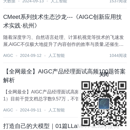
大数据
2024-09-13
人工智能
1537阅读
CMeet系列技术生态沙龙---《AIGC创新应用技
术实践·杭州》
随着深度学习、自然语言处理、计算机视觉等技术的飞速发
展,AIGC不仅极大地提升了内容创作的效率与质量,还催生了
诸多创新应用场景。在此背景下CSDN举办此次系列沙龙活
AIGC
2024-09-12
人工智能
1044阅读
动、旨在汇聚行业技术专家与广大开发者,共同探讨AIGC的
最新进展及创新应用案例,为参会者提供...
【全网最全】AIGC产品经理面试高频100题答案
关闭
解析
【全网最全】AIGC产品经理面试高频100题答案解析 说明：
1）目前干货文档总字数9.57万，不管是模型基本功还是每个
问题的答案都尽可能详尽； 2）重点给大家深度讲解了机器
AIGC
2024-09-11
人工智能
1808阅读
学习、深度学习、AIGC三个大方向的13个经典模型 3）每个
模型从实现...
打造自己的大模型｜01篇LLaMA-Factory微调