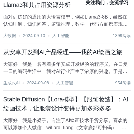
关注我们，交流学习
Llama3和其占用资源分析
面对训练好的通用的大语言模型，例如Llama3-8B，虽然在
认知理解，知识问答，逻辑推理，数学，代码方面都表现很
好。但是其在特定领域的知识是比较缺乏的，而且对中文问
大数据
2024-09-10
人工智能
1399阅读
答表现也不是很好，经常出现中英文混答的问题。 所以打造
一个属于自己的大模型，非常有必要！...
从安卓开发到AI产品经理——我的AI绘画之旅
大家好，我是一名有着多年安卓开发经验的程序员。在日复
一日的编码生活中，我对AI行业产生了浓厚的兴趣。于是，
我决定转行成为一名AI产品经理。在这个过程中，我通过学
生成式AI
2024-09-08
人工智能
954阅读
习AI绘画工具初步了解了AI行业，下面我将分享我的学习经
历和学习资料，希望对同样想转行的朋友们有...
Stable Diffusion【Lora模型】【服饰妆造】：AI
绘画技术，让服装设计变得更加多彩多姿
大家好，我是小梁子。专注于AI绘画技术干货分享。喜欢的
可以添加个人微信：willard_liang（文章底部可扫码），加