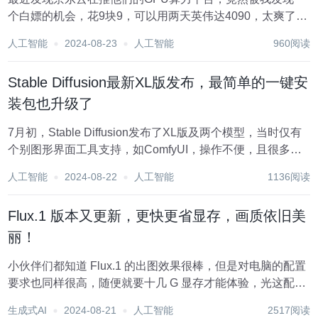
个白嫖的机会，花9块9，可以用两天英伟达4090，太爽了。
不知道是不是他们的一个BUG，反正现在亲测有效。我是凌
人工智能
2024-08-23
人工智能
960阅读
晨1点买的，原以为是第二天凌晨1点就到期了，没想到是第
二天晚上12点才到期，应该是他们...
Stable Diffusion最新XL版发布，最简单的一键安
装包也升级了
7月初，Stable Diffusion发布了XL版及两个模型，当时仅有
个别图形界面工具支持，如ComfyUI，操作不便，且很多常
用插件无法使用。 最常用的WebUI并未第一时间支持。 前几
人工智能
2024-08-22
人工智能
1136阅读
天，WebUI在开发者模式支持XL的模型，很多绘画爱好者一
拥而...
Flux.1 版本又更新，更快更省显存，画质依旧美
丽！
小伙伴们都知道 Flux.1 的出图效果很棒，但是对电脑的配置
要求也同样很高，随便就要十几 G 显存才能体验，光这配置
就劝退了很多小伙伴。 硬件要求真的是硬伤，不过地球是圆
生成式AI
2024-08-21
人工智能
2517阅读
的，技术也总是在发展的，就在这几天，ControlNet 的作者