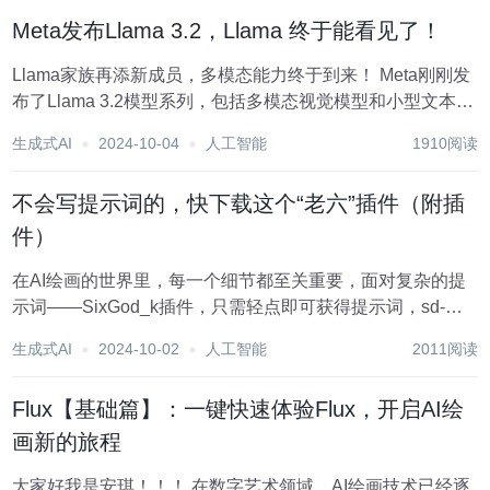
Meta发布Llama 3.2，Llama 终于能看见了！
Llama家族再添新成员，多模态能力终于到来！ Meta刚刚发
布了Llama 3.2模型系列，包括多模态视觉模型和小型文本模
型，共计10个开放权重模型。 这次更新不仅带来了期待已久
生成式AI
2024-10-04
人工智能
1910阅读
的视觉能力，还为移动设备和边缘计算提供了更多选择。 多
模态Llam...
不会写提示词的，快下载这个“老六”插件（附插
件）
在AI绘画的世界里，每一个细节都至关重要，面对复杂的提
示词——SixGod_k插件，只需轻点即可获得提示词，sd-
webui中文提示词插件、老手新手炼丹必备。 一、SixGod_k
生成式AI
2024-10-02
人工智能
2011阅读
提示词的功能亮点 SixGod_k提示词不仅解决了提示词编写
的难题，还通...
Flux【基础篇】：一键快速体验Flux，开启AI绘
画新的旅程
大家好我是安琪！！！ 在数字艺术领域，AI绘画技术已经逐