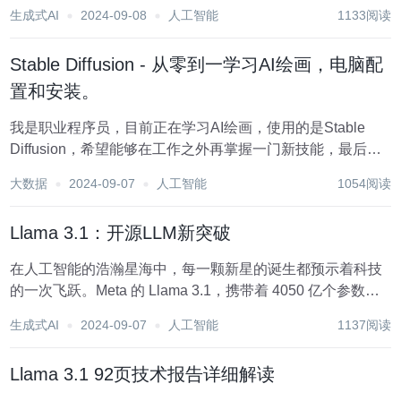
入小梁子AI绘画学习交流群，期待与你一路同行，共同成
生成式AI
2024-09-08
人工智能
1133阅读
长。 今天和大家分享一个服装饰品分类背景的基于SDXL的
Lora模型：分类背景...
Stable Diffusion - 从零到一学习AI绘画，电脑配
置和安装。
我是职业程序员，目前正在学习AI绘画，使用的是Stable
Diffusion，希望能够在工作之外再掌握一门新技能，最后实
现变现。 文章内容主要是我的个人学习总结以及踩坑记录，
大数据
2024-09-07
人工智能
1054阅读
希望对你有用，如有问题或者不对的地方可以打我请不要骂
我，当然你也可以留言反馈给...
Llama 3.1：开源LLM新突破
在人工智能的浩瀚星海中，每一颗新星的诞生都预示着科技
的一次飞跃。Meta 的 Llama 3.1，携带着 4050 亿个参数的
庞大身躯，以其卓越的准确性、速度和多模态能力，正引领
生成式AI
2024-09-07
人工智能
1137阅读
我们进入一个全新的 AI 时代。这不仅是技术的突破，更是对
未来无限可能的一次大...
Llama 3.1 92页技术报告详细解读