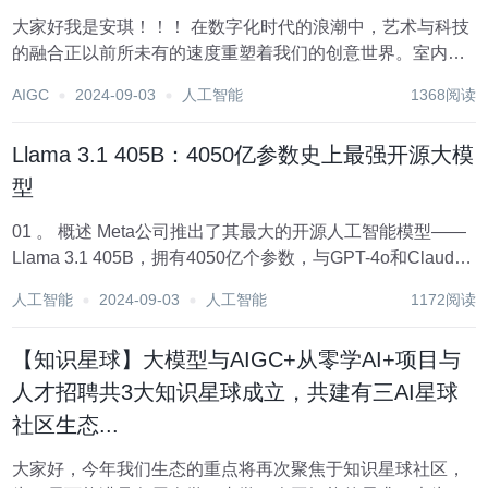
大家好我是安琪！！！ 在数字化时代的浪潮中，艺术与科技
的融合正以前所未有的速度重塑着我们的创意世界。室内设
计，这一曾几何时更多依赖于设计师手绘草图与空间想象的
AIGC
2024-09-03
人工智能
1368阅读
领域，如今正被人工智能（AI）的浪潮深刻影响着。AI绘画
技术，作为这一融合趋势的璀璨明珠，正逐步成...
Llama 3.1 405B：4050亿参数史上最强开源大模
型
01 。 概述 Meta公司推出了其最大的开源人工智能模型——
Llama 3.1 405B，拥有4050亿个参数，与GPT-4o和Claude
3.5 Sonnet相媲美。该模型在16000个Nvidia H100 GPU上
人工智能
2024-09-03
人工智能
1172阅读
训练而成，现已在云平台上可用，...
【知识星球】大模型与AIGC+从零学AI+项目与
人才招聘共3大知识星球成立，共建有三AI星球
社区生态...
大家好，今年我们生态的重点将再次聚焦于知识星球社区，