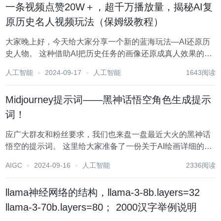
一条视频点赞20W＋，超千万播放量，揭秘AI复
原历史名人视频玩法（保姆级教程）
大家晚上好，今天给大家分享一个新的蓝海玩法—AI还原历
史人物。 这种借助AI把历史任务的画像还原成真人效果的视
频，在各大平台上都特别火，流量超级大！ 我们先来看几组
人工智能
2024-09-17
人工智能
1643阅读
数据 抖音上这条视频，有23.8万点赞，播放量千万级别。 红
薯上这个单条笔记点赞...
Midjourney提示词——黑神话悟空角色生成提示
词！
应广大群友和粉丝要求，我们也来盘一盘最近大火的黑神话
悟空的提示词。 这里给大家准备了一份关于AI绘画详细的资
料包，扫描下方二维码皆可获取！ 1号齐天大圣 The full-
AIGC
2024-09-16
人工智能
2336阅读
body portrait of the Monkey Kin...
llama神经网络的结构，llama-3-8b.layers=32
llama-3-70b.layers=80； 2000汉字举例说明