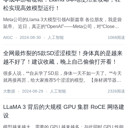
松实现高效模型运行！
Meta公司的Llama 3大模型引领AI新篇章 各位朋友，我是袋
鼠帝。 近日，真正的“OpenAI”——Meta公司，对“Close
AI”进行了有力回应，推出了其开源大模型系列的最新力作
AIGC
2024-08-30
人工智能
1068阅读
——Llama 3。自Llama 1起，这个系列便以其卓越性能在...
全网最炸裂的5款SD涩涩模型！身体真的是越来
越不好了！建议收藏，晚上自己偷偷打开看！
很多人说，**自从学了SD后，身体一天不如一天了。**今天
就再接再厉，给大家推荐5个涩涩的模型。 【身材调节器】
顾名思义，这个lora可以帮你在出图时凹出想要的S型曲线。
大数据
2024-08-29
人工智能
2326阅读
出图效果的大小由lora的权重来设定，权重越小越贫穷，权
重越大越富有。 【...
LLaMA 3 背后的大规模 GPU 集群 RoCE 网络建
设
模型越来越大，需要的 GPU 越来越多；与此同时 GPU 性能