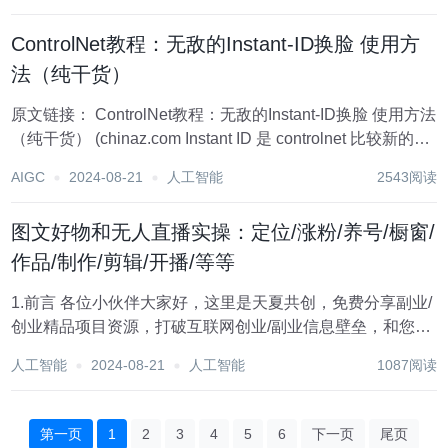
张吕敏大大带着他的...
ControlNet教程：无敌的Instant-ID换脸 使用方
法（纯干货）
原文链接： ControlNet教程：无敌的Instant-ID换脸 使用方法
（纯干货） (chinaz.com Instant ID 是 controlnet 比较新的一
个模型，主要作用也是固定人物的面部特征。它可以仅通过
AIGC
2024-08-21
人工智能
2543阅读
一张图片进行完美换脸，可能是...
图文好物和无人直播实操：定位/涨粉/养号/橱窗/
作品/制作/剪辑/开播/等等
1.前言 各位小伙伴大家好，这里是天夏共创，免费分享副业/
创业精品项目资源，打破互联网创业/副业信息壁垒，和您一
起共享副业/创业项目资源，开启智能化创业/副业新时代！致
人工智能
2024-08-21
人工智能
1087阅读
力于每天免费分享全网互联网精品VIP项目资源！让更多的
互联网创业小伙伴免...
第一页
1
2
3
4
5
6
下一页
尾页