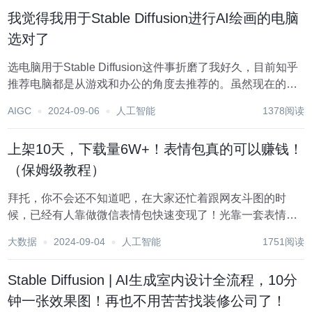
不...
我觉得我用于Stable Diffusion进行AI绘画的电脑
选对了
选电脑用于Stable Diffusion这件事折磨了我好久，目前知乎
推荐电脑都是从游戏和办公的角度去推荐的。虽然现在的SD
有很多注册教程，但是注册教程里只是简单的说了硬件要
AIGC
2024-09-06
人工智能
1378阅读
求，没有一篇文章和视频教一个电脑小白怎么选个用于SD进
行绘画的电脑。本文从需求背景...
上架10天，下载量6W+！表情包真的可以赚钱！
（保姆级教程）
拜托，你不会还不知道吧，在大家还忙着跟网友斗图的时
候，已经有人靠做微信表情包快速变现了！光靠一套表情包
就躺赚50W+！ 紫沐甜心生成的表情包胭脂公主，上架10天
大数据
2024-09-04
人工智能
1751阅读
后下载量就达到了快7万次！ OMG，难道这就是通往发家致
富的捷径嘛？ 如果你也想用它简...
Stable Diffusion | AI生成室内设计全流程，10分
钟一张效果图！再也不用苦苦找装修公司了！