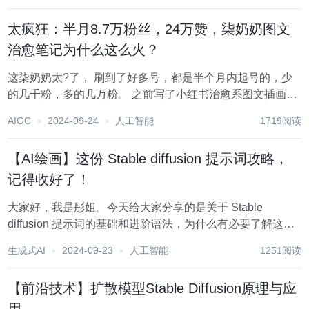
太疯狂：半月8.7万粉丝，24万赞，柒奶奶图文
治愈笔记为什么这么火？
这柒奶奶太?了， 刷到了好多号，都是半个月内起号的，少
的几千粉，多的几万粉。 之前写了小红书治愈系图文插画的
文章，说过 AI 治愈系图文号，是普通人做副业的一个不错的
AIGC
2024-09-24
人工智能
1719阅读
方向。 今天日常逛小红书，刷到了一个柒奶奶的热梗号，这
个号主 7 月 15 起号，...
【AI绘画】这份 Stable diffusion 提示词攻略，
记得收好了！
大家好，我是彤姐。今天给大家分享的是关于 Stable
diffusion 提示词的基础和进阶语法，为什么有必要了解这个
呢？首先是提示词对出图效果影响很大，了解提示词的用法
生成式AI
2024-09-23
人工智能
1251阅读
有助于我们写出更优秀的提示词；其次就是我们可能会去C
站拷贝别人的提示词，虽然直接拷贝...
【前沿技术】扩散模型Stable Diffusion原理与应