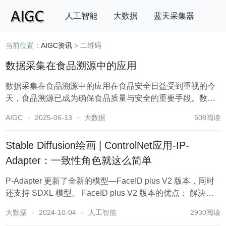
人工智能
大数据
蓝天采集器
当前位置：
AIGC资讯
> 二维码
搜索
数据采集在食品溯源中的应用
数据采集在食品溯源中的应用在食品安全日益受到重视的今
天，食品溯源已成为确保食品质量与安全的重要手段。数据
采集作为食品溯源体系的核心环节，发挥着至关重要的作
AIGC
2025-06-13
大数据
508阅读
用。通过精准、高效的数据采集，我们可以追溯食品从生
产、加工、运输到销售的每一个环节，从而为消费者提供
Stable Diffusion绘画 | ControlNet应用-IP-
安...
Adapter：一致性角色就这么简单
P-Adapter 更新了全新的模型—FaceID plus V2 版本，同时
还支持 SDXL 模型。 FaceID plus V2 版本的优点： 解决任
务一致性 一张图生成相似角色 下载地址：
大数据
2024-10-04
人工智能
2930阅读
https://huggingface.co/h9...