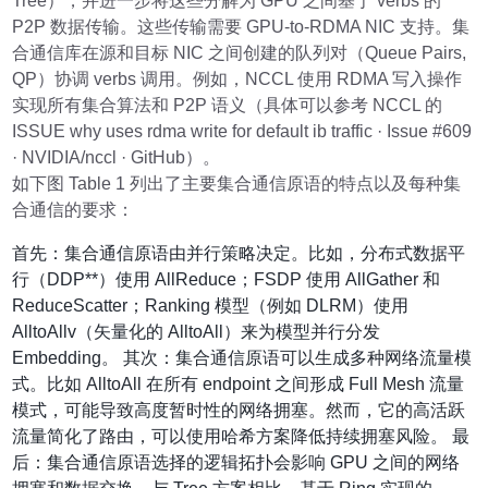
Tree），并进一步将这些分解为 GPU 之间基于 verbs 的
P2P 数据传输。这些传输需要 GPU-to-RDMA NIC 支持。集
合通信库在源和目标 NIC 之间创建的队列对（Queue Pairs,
QP）协调 verbs 调用。例如，NCCL 使用 RDMA 写入操作
实现所有集合算法和 P2P 语义（具体可以参考 NCCL 的
ISSUE why uses rdma write for default ib traffic · Issue #609
· NVIDIA/nccl · GitHub）。
如下图 Table 1 列出了主要集合通信原语的特点以及每种集
合通信的要求：
首先：集合通信原语由并行策略决定。比如，分布式数据平
行（DDP**）使用 AllReduce；FSDP 使用 AllGather 和
ReduceScatter；Ranking 模型（例如 DLRM）使用
AlltoAllv（矢量化的 AlltoAll）来为模型并行分发
Embedding。 其次：集合通信原语可以生成多种网络流量模
式。比如 AlltoAll 在所有 endpoint 之间形成 Full Mesh 流量
模式，可能导致高度暂时性的网络拥塞。然而，它的高活跃
流量简化了路由，可以使用哈希方案降低持续拥塞风险。 最
后：集合通信原语选择的逻辑拓扑会影响 GPU 之间的网络