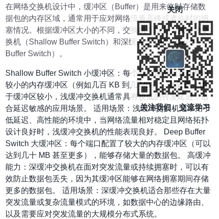
在网络交换机设计中，缓冲区（Buffer）是用来临时存储数
关闭
据包的内存区域，通常用于应对网络流量高峰或者临时的拥
塞情况。根据缓冲区大小的不同，交换机可以分为浅缓冲交
换机（Shallow Buffer Switch）和深缓冲交换机（Deep
Buffer Switch）。
Shallow Buffer Switch 小缓冲区：每个端口通常配置有相对
较小的内存缓冲区（例如几百 KB 到几 MB）。 低延迟：由
于缓冲区较小，浅缓冲交换机通常具有较低的转发延迟，适
关注我们，交流学习
合延迟敏感的应用场景。 适用场景：浅缓冲交换机通常用于
低延迟、高性能的环境中，当网络流量相对稳定且网络拓扑
设计良好时，浅缓冲交换机的性能表现良好。 Deep Buffer
Switch 大缓冲区：每个端口配置了较大的内存缓冲区（可以
达到几十 MB 甚至更多），能够存储大量的数据包。 高缓冲
能力：深缓冲交换机在面对突发流量或持续拥塞时，可以有
效防止数据包丢失，因为其缓冲区能够在网络拥塞期间存储
更多的数据包。 适用场景：深缓冲交换机适合那些存在大量
突发流量或复杂流量模式的环境，如数据中心的边缘路由、
以及需要应对突发流量的大规模分布式系统。