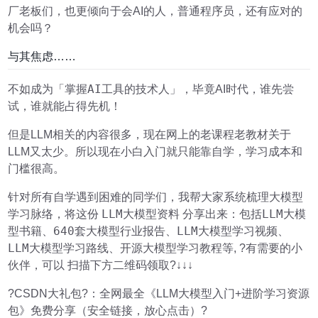
厂老板们，也更倾向于会AI的人，普通程序员，还有应对的
机会吗？
与其焦虑……
掌握AI工具的技术人
不如成为「
」，毕竟AI时代，谁先尝
试，谁就能占得先机！
但是LLM相关的内容很多，现在网上的老课程老教材关于
LLM又太少。所以现在小白入门就只能靠自学，学习成本和
门槛很高。
针对所有自学遇到困难的同学们，我帮大家系统梳理大模型
LLM大模型资料
LLM大模
学习脉络，将这份
分享出来：包括
型书籍、640套大模型行业报告、LLM大模型学习视频、
LLM大模型学习路线、开源大模型学习教程
等, ?有需要的小
伙伴，可以 扫描下方二维码领取?↓↓↓
?CSDN大礼包?：全网最全《LLM大模型入门+进阶学习资源
包》免费分享（安全链接，放心点击）?