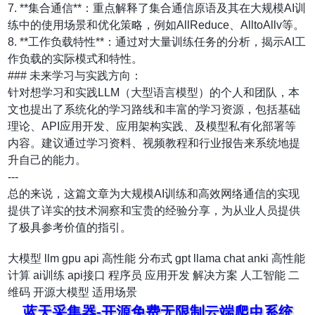
7. **集合通信**：重点解释了集合通信原语及其在大规模AI训
练中的使用场景和优化策略，例如AllReduce、AlltoAllv等。
8. **工作负载特性**：通过对大量训练任务的分析，揭示AI工
作负载的实际模式和特性。
### 未来学习与实践方向：
针对想学习和实践LLM（大型语言模型）的个人和团队，本
文也提出了系统化的学习路线和丰富的学习资源，包括基础
理论、API应用开发、应用架构实践、及模型私有化部署等
内容。建议通过学习资料、视频教程和行业报告来系统地提
升自己的能力。
---
总的来说，这篇文章为大规模AI训练和高效网络通信的实现
提供了详实的技术洞察和宝贵的经验分享，为从业人员提供
了极具参考价值的指引。
大模型
llm
gpu
api
高性能
分布式
gpt
llama
chat
anki
高性能
计算
ai训练
api接口
程序员
应用开发
解决方案
人工智能
二
维码
开源大模型
适用场景
蓝天采集器-开源免费无限制云端爬虫系统