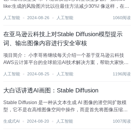
like:生成的风险图片比以往最佳方法减少30%! 像这样，在充
分移除梵高绘画风格的同时，对非目标艺术风格几乎没有影
人工智能
2024-08-26
人工智能
1060阅读
响。 在移除裸露内容上，效果达到“只穿衣服，不改结构”。
这就是复旦大学提...
在亚马逊云科技上对Stable Diffusion模型提示
词、输出图像内容进行安全审核
项目简介： 小李哥将继续每天介绍一个基于亚马逊云科技
AWS云计算平台的全球前沿AI技术解决方案，帮助大家快速
了解国际上最热门的云计算平台亚马逊云科技AWS AI最佳实
人工智能
2024-08-25
人工智能
1196阅读
践，并应用到自己的日常工作里。 本次介绍的是如何在亚马
逊云科技机器学习托管服务Sage...
大白话讲透AI画图：Stable Diffusion
Stable Diffusion 是一种从文本生成 AI 图像的潜空间扩散模
型，它不是在高维图像空间中操作，而是首先将图像压缩到
潜在空间（latent space）中。 我们将深入了解它的工作机
生成式AI
2024-08-20
人工智能
1007阅读
制。知道工作机制有什么用？除了其本身就是个非常值得了
解的内容...