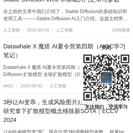
在之前的文章中我们介绍了，Stable Diffusion的基础知识和
使用工具———Stable Diffusion AI入门介绍。这篇文档带大
家了解一下Stable Diffusion Web UI的常用参数，在日常绘
人工智能
2024-09-03
人工智能
1935阅读
图中如何使用。 我们知道在St...
Datawhale X 魔搭 AI夏令营第四期（AIGC学习
关闭
笔记）
Datawhale X 魔搭 AI夏令营第四期（AIGC学习笔记） 00.
Diffusion 扩散模型 去噪扩散模型（Denoising diffusion
probabilistic models，DDPM） 正向扩散过程 逆向去噪过
AIGC
2024-09-02
人工智能
999阅读
程...
3秒让AI变乖，生成风险图片减少30%！复旦新
关注我们，交流学习
研究拿下扩散模型概念移除新SOTA｜ECCV
2024
让AI绘画模型变“乖”，现在仅需3秒调整模型参数。 效果be