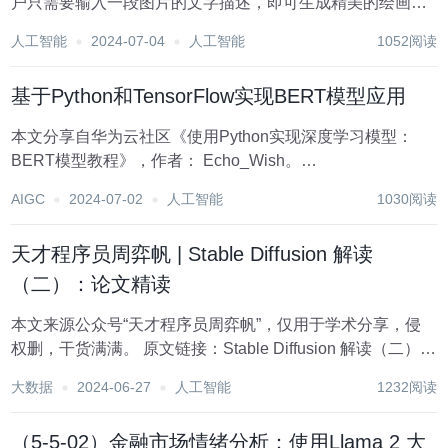
户只需要输入一段图片的文字描述，即可生成精美的绘画。
下面是Stable Diffusion注册和使用的方法。给大家带来了全
人工智能
2024-07-04
人工智能
1052阅读
新Stable Diffusion保姆级教程资料包（文末可获取...
基于Python和TensorFlow实现BERT模型应用
本文分享自华为云社区《使用Python实现深度学习模型：
BERT模型教程》，作者： Echo_Wish。
BERT（Bidirectional Encoder Representations from
AIGC
2024-07-02
人工智能
1030阅读
Transformers）是Google提出的一种用...
天才程序员周弈帆 | Stable Diffusion 解读
（二）：论文精读
本文来源公众号“天才程序员周弈帆”，仅用于学术分享，侵
权删，干货满满。 原文链接：Stable Diffusion 解读（二）：
论文精读 【小小题外话】端午安康！ 在上一篇文章天才程序
大数据
2024-06-27
人工智能
1232阅读
员周弈帆 | Stable Diffusion 解读（一）：回顾早...
（5-5-02）金融市场情绪分析：使用Llama 2 大