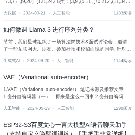
（3,7）,(9,20）(121,242 B类：(3,9 ,(5,11 ,(70,212 ,(11,34
根据线性关系分类 请问 (100,300 ，（100，201）属于哪一
大数据
2024-09-21
人工智能
1183阅读
类 下...
如何微调 Llama 3 进行序列分类？
节前，我们星球组织了一场算法岗技术&面试讨论会，邀请
了一些互联网大厂朋友、参加社招和校招面试的同学. 针对算
法岗技术趋势、大模型落地项目经验分享、新手如何入门算
生成式AI
2024-09-20
人工智能
1144阅读
法岗、该如何准备、面试常考点分享等热门话题进行了深入
的讨论。 汇总合集： 《大模...
VAE（Variational auto-encoder）
1.VAE（Variational auto-encoder） 笔记来源及推荐文章：
1.变分自编码器（一）：原来是这么一回事 2.变分自编码器
（二）：从贝叶斯观点出发 3.变分自编码器（三）：这样做
人工智能
2024-09-19
人工智能
1298阅读
为什么能成？ 4.变分自编码器（四）：一步到位的聚类...
ESP32-S3百度文心一言大模型AI语音聊天助手
（支持自定义唤醒词训练）【手把手非常详细】