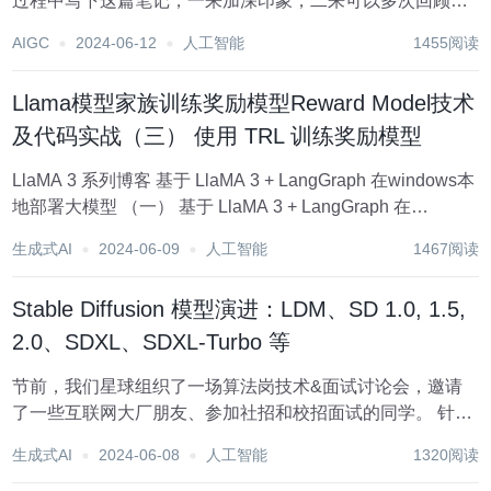
过程中写下这篇笔记，一来加深印象，二来可以多次回顾。
笔者小白，里面错误之处请不吝指出。 层归一化
AIGC
2024-06-12
人工智能
1455阅读
LlamaRMSNorm transformers 中对于 Llam...
Llama模型家族训练奖励模型Reward Model技术
及代码实战（三） 使用 TRL 训练奖励模型
LlaMA 3 系列博客 基于 LlaMA 3 + LangGraph 在windows本
地部署大模型 （一） 基于 LlaMA 3 + LangGraph 在
windows本地部署大模型 （二） 基于 LlaMA 3 + LangGraph
生成式AI
2024-06-09
人工智能
1467阅读
在w...
Stable Diffusion 模型演进：LDM、SD 1.0, 1.5,
2.0、SDXL、SDXL-Turbo 等
节前，我们星球组织了一场算法岗技术&面试讨论会，邀请
了一些互联网大厂朋友、参加社招和校招面试的同学。 针对
算法岗技术趋势、大模型落地项目经验分享、新手如何入门
生成式AI
2024-06-08
人工智能
1320阅读
算法岗、该如何准备、面试常考点分享等热门话题进行了深