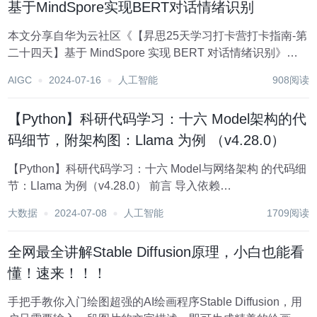
基于MindSpore实现BERT对话情绪识别
本文分享自华为云社区《【昇思25天学习打卡营打卡指南-第
二十四天】基于 MindSpore 实现 BERT 对话情绪识别》，
作者：JeffDing。 模型简介 BERT全称是来自变换器的双向
AIGC
2024-07-16
人工智能
908阅读
编码器表征量（Bidirectional Encoder...
【Python】科研代码学习：十六 Model架构的代
码细节，附架构图：Llama 为例 （v4.28.0）
【Python】科研代码学习：十六 Model与网络架构 的代码细
节：Llama 为例（v4.28.0） 前言 导入依赖
`LlamaRMSNorm`：改进的 层正则化
大数据
2024-07-08
人工智能
1709阅读
`LlamaRotaryEmbedding`：旋转式位置编码 `Llama...
全网最全讲解Stable Diffusion原理，小白也能看
懂！速来！！！
手把手教你入门绘图超强的AI绘画程序Stable Diffusion，用