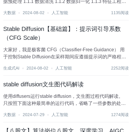
据预处理 1.1.1 数据清洗 1.1.2 数据归一化 1.1.3 特征工程
1.2 模型选择 1.2.1 逻辑回归 1.2.2 决策树 1.2.3 随机森林
大数据
2024-08-02
人工智能
1135阅读
1.2...
Stable Diffusion【基础篇】：提示词引导系数
（CFG Scale）
大家好，我是极客菌 CFG（Classifier-Free Guidance） 用
于控制Stable Diffusion在采样期间应遵循提示词的严格程
度。几乎所有稳定扩散 AI 图像生成器都提供了此参数设置。
生成式AI
2024-08-02
人工智能
2252阅读
今天我们重点来看看在Stable Diffus...
stable diffusion文生图代码解读
使用diffusers运行stable diffusion，文生图过程代码解读。
只按照下面这种最简单的运行代码，省略了一些参数的处理
步骤。 from diffusers import DiffusionPipeline pipeline =
大数据
2024-07-29
人工智能
1274阅读
Diffu...
【八股文】算法岗位八股文、深度学习、AIGC