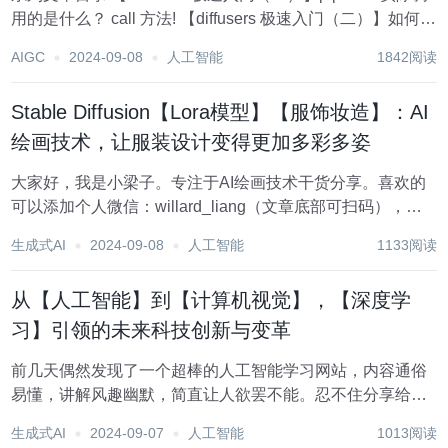
用的是什么？ call 方法! 【diffusers 极速入门（二）】如何得
到扩散去噪的中间结果？Pipeline callbacks 管道回调函数
AIGC
2024-09-08
人工智能
1842阅读
【diffusers极速...
Stable Diffusion【Lora模型】【服饰妆造】：AI
绘画技术，让服装设计变得更加多彩多姿
大家好，我是小梁子。专注于AI绘画技术干货分享。喜欢的
可以添加个人微信：willard_liang（文章底部可扫码），加
入小梁子AI绘画学习交流群，期待与你一路同行，共同成
生成式AI
2024-09-08
人工智能
1133阅读
长。 今天和大家分享一个服装饰品分类背景的基于SDXL的
Lora模型：分类背景...
从【人工智能】到【计算机视觉】，【深度学
习】引领的未来科技创新与变革
前几天偶然发现了一个超棒的人工智能学习网站，内容通俗
易懂，讲解风趣幽默，简直让人欲罢不能。忍不住分享给大
家，点击这里立刻跳转，开启你的AI学习之旅吧！ 前言 – 人
生成式AI
2024-09-07
人工智能
1013阅读
工智能教程https://www.captainbed.cn/lzx 1. 引言...