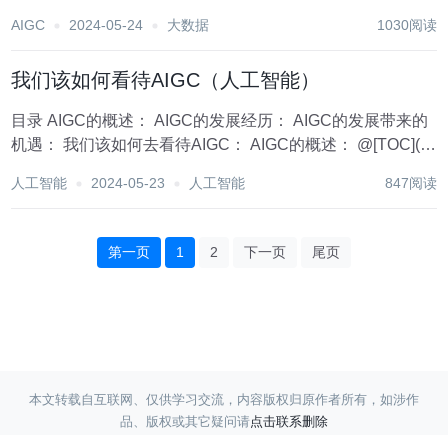
户和数据资源，其论坛评论更是蕴含着丰富的消费者需求和
AIGC
2024-05-24
大数据
1030阅读
市场动态。如何有效地采集和分析这些评论数据，对于商家
而言至关重要。在这篇文章中，我们将深入探讨“淘宝...
我们该如何看待AIGC（人工智能）
目录 AIGC的概述： AIGC的发展经历： AIGC的发展带来的
机遇： 我们该如何去看待AIGC： AIGC的概述： @[TOC]( ?
文章目录 ---AIGC全称为AI-Generated Content，指基于生成
人工智能
2024-05-23
人工智能
847阅读
对抗网...
第一页
1
2
下一页
尾页
本文转载自互联网、仅供学习交流，内容版权归原作者所有，如涉作
品、版权或其它疑问请
点击联系删除
Copyright ©
蓝天采集
赣ICP备17017220号-3