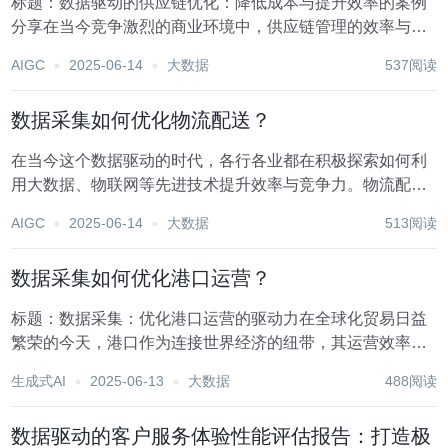
标题：数据驱动的供应链优化：降低成本与提升效率的案例
分享在当今竞争激烈的商业环境中，供应链管理的效率与成
本控制直接关系到企业的市场竞争力和盈利能力。随着大数
AIGC
2025-06-14
大数据
537阅读
据、人工智能等先进技术的飞速发展，数据驱动的供应链优
化策略正逐步成为企业转型升级的关键路径。本文将通...
数据采集如何优化物流配送？
在当今这个数据驱动的时代，各行各业都在积极探索如何利
用大数据、物联网等先进技术提升效率与竞争力。物流配送
行业作为连接生产与消费的关键环节，其运作效率直接影响
AIGC
2025-06-14
大数据
513阅读
到企业的成本控制、客户满意度及市场竞争力。数据采集技
术的优化应用，正逐步成为革新物流配送模式、实现智...
数据采集如何优化港口运营？
标题：数据采集：优化港口运营的驱动力在全球化贸易日益
繁荣的今天，港口作为连接世界经济的纽带，其运营效率直
接关系到国际贸易的流畅度与成本效益。随着信息技术的飞
生成式AI
2025-06-13
大数据
488阅读
速发展，数据采集技术正逐步成为提升港口运营管理水平、
增强竞争力的关键手段。本文将探讨如何通过数据采集...
数据驱动的客户服务体验性能评估报告：打造极