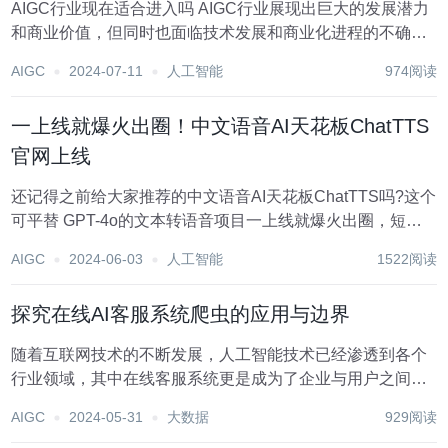
AIGC行业现在适合进入吗 AIGC行业展现出巨大的发展潜力
和商业价值，但同时也面临技术发展和商业化进程的不确定
性、版权和伦理问题等挑战。如果你对AIGC技术持续感兴
AIGC
2024-07-11
人工智能
974阅读
趣，并且愿意适应行业的快速变化，现在可能是进入该行业
的一个好时机。不过，需要对行...
一上线就爆火出圈！中文语音AI天花板ChatTTS
官网上线
还记得之前给大家推荐的中文语音AI天花板ChatTTS吗?这个
可平替 GPT-4o的文本转语音项目一上线就爆火出圈，短短
几天就在GitHub上斩获了16.9K的Star 量。 而现在，
AIGC
2024-06-03
人工智能
1522阅读
ChatTTS正式上线了官网，所有用户都可以直接在线体验
了。 主要功能...
探究在线AI客服系统爬虫的应用与边界
随着互联网技术的不断发展，人工智能技术已经渗透到各个
行业领域，其中在线客服系统更是成为了企业与用户之间沟
通的桥梁。近年来，伴随着大数据和机器学习技术的迅猛发
AIGC
2024-05-31
大数据
929阅读
展，在线AI客服系统也逐渐崭露头角，成为了引领客户服务