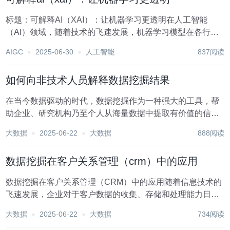
标题：可解释AI（XAI）：让机器学习更透明在人工智能
（AI）领域，随着技术的飞速发展，机器学习模型在各行各
业中扮演着日益重要的角色。从金融预测、医疗诊断到自动
AIGC
2025-06-30
人工智能
837阅读
驾驶，机器学习模型的准确性和效率不断刷新着我们的认
知。然而，这些“黑箱”模型在带来高效与便捷的同...
如何向非技术人员解释数据挖掘结果
在当今数据驱动的时代，数据挖掘作为一种强大的工具，帮
助企业、研究机构乃至个人从海量数据中提取有价值的信息
和模式。然而，对于非技术人员而言，理解这些复杂的数据
大数据
2025-06-22
大数据
888阅读
挖掘结果往往是一大挑战。本文将探讨如何以通俗易懂的方
式向非技术人员解释数据挖掘结果，确保信息既准确又...
数据挖掘在客户关系管理（crm）中的应用
数据挖掘在客户关系管理（CRM）中的应用随着信息技术的
飞速发展，企业对于客户数据的收集、存储和处理能力日益
增强。客户关系管理（CRM）系统作为企业与客户互动的核
大数据
2025-06-22
大数据
734阅读
心平台，不仅记录了客户的基本信息，还涵盖了客户的购买