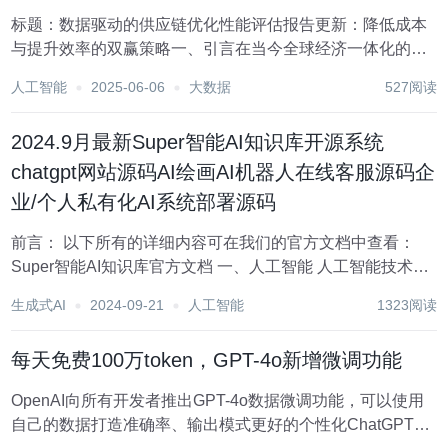
标题：数据驱动的供应链优化性能评估报告更新：降低成本
与提升效率的双赢策略一、引言在当今全球经济一体化的大
背景下，供应链管理作为企业运营的核心环节，其效率与成
人工智能
2025-06-06
大数据
527阅读
本控制直接关系到企业的市场竞争力。随着大数据、云计
算、人工智能等先进技术的飞速发展，数据驱动的管理策...
2024.9月最新Super智能AI知识库开源系统
chatgpt网站源码AI绘画AI机器人在线客服源码企
业/个人私有化AI系统部署源码
前言： 以下所有的详细内容可在我们的官方文档中查看：
Super智能AI知识库官方文档 一、人工智能 人工智能技术正
在迅速发展，AI语言模型、AI绘画、AI视频在多个领域都有
生成式AI
2024-09-21
人工智能
1323阅读
广泛的应用。它们不仅在科技创新方面表现出色，还在艺术
创作、内容生产和商...
每天免费100万token，GPT-4o新增微调功能
OpenAI向所有开发者推出GPT-4o数据微调功能，可以使用
自己的数据打造准确率、输出模式更好的个性化ChatGPT助