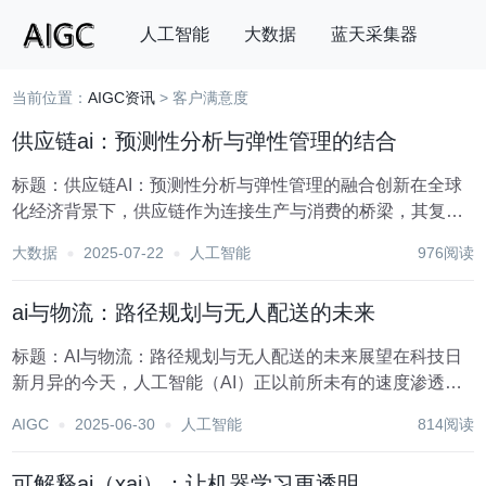
人工智能
大数据
蓝天采集器
当前位置：
AIGC资讯
> 客户满意度
搜索
供应链ai：预测性分析与弹性管理的结合
标题：供应链AI：预测性分析与弹性管理的融合创新在全球
化经济背景下，供应链作为连接生产与消费的桥梁，其复杂
性与不确定性日益加剧。企业为了在激烈的市场竞争中立于
大数据
2025-07-22
人工智能
976阅读
不败之地，必须拥有高效、灵活且抗风险能力强的供应链管
理体系。近年来，人工智能（AI）技术的飞速发展...
ai与物流：路径规划与无人配送的未来
标题：AI与物流：路径规划与无人配送的未来展望在科技日
新月异的今天，人工智能（AI）正以前所未有的速度渗透到
各行各业，其中物流行业作为国民经济的重要支柱，其转型
AIGC
2025-06-30
人工智能
814阅读
与升级尤为引人注目。AI技术在物流领域的应用，尤其是路
径规划与无人配送方面，正引领着行业向更高效...
可解释ai（xai）：让机器学习更透明