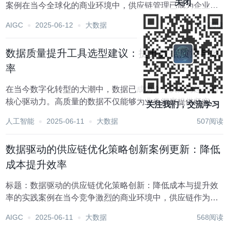
关闭
案例在当今全球化的商业环境中，供应链管理已成为企业竞
争力的关键因素之一。随着大数据、云计算、人工智能等技
AIGC
2025-06-12
大数据
606阅读
术的飞速发展，数据驱动的供应链优化策略正逐步成为行业
新趋势，它不仅能够帮助企业精准预测市场需求，还能...
数据质量提升工具选型建议：提升数据质量与效
率
在当今数字化转型的大潮中，数据已成为企业决策与运营的
核心驱动力。高质量的数据不仅能够为业务洞察提供坚实基
关注我们，交流学习
础，还能显著提升运营效率和市场竞争力。然而，数据质量
人工智能
2025-06-11
大数据
507阅读
问题，如不准确、不完整、不一致等，常成为制约数据价值
发挥的瓶颈。因此，选用合适的数据质量提升工具成为...
数据驱动的供应链优化策略创新案例更新：降低
成本提升效率
标题：数据驱动的供应链优化策略创新：降低成本与提升效
率的实践案例在当今竞争激烈的商业环境中，供应链作为企
业运营的核心环节，其效率与成本控制直接关系到企业的市
AIGC
2025-06-11
大数据
568阅读
场竞争力。随着大数据、云计算、人工智能等先进技术的飞