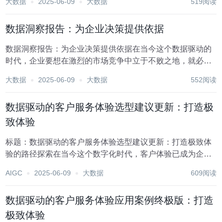
大数据
2025-06-09
大数据
519阅读
策略正引领着行业变革，帮助企业从被动接受问题转为主动
预见并解决问题，从而大幅提升客户满意度与忠诚度。...
数据洞察报告：为企业决策提供依据
数据洞察报告：为企业决策提供依据在当今这个数据驱动的
时代，企业要想在激烈的市场竞争中立于不败之地，就必须
充分利用数据资源，通过深度分析和洞察，为企业的战略规
大数据
2025-06-09
大数据
552阅读
划和日常运营提供科学依据。本报告旨在通过对企业内外部
数据的综合分析与解读，揭示数据背后的隐藏规律和趋...
数据驱动的客户服务体验选型建议更新：打造极
致体验
标题：数据驱动的客户服务体验选型建议更新：打造极致体
验的路径探索在当今这个数字化时代，客户体验已成为企业
竞争的核心要素之一。随着大数据、人工智能、云计算等技
AIGC
2025-06-09
大数据
609阅读
术的飞速发展，数据驱动的客户服务体验正逐步成为企业提
升客户满意度、增强品牌忠诚度的关键策略。为了打造...
数据驱动的客户服务体验应用案例终极版：打造
极致体验