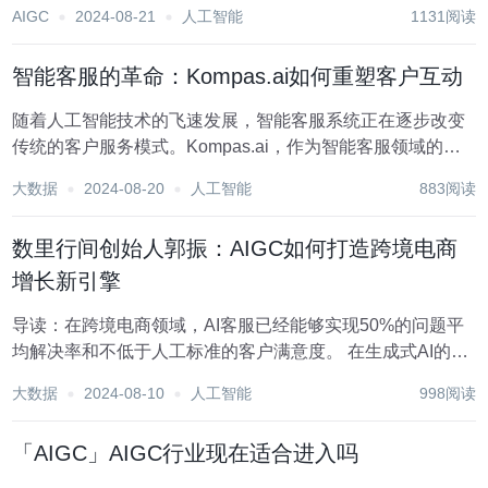
手。 例如，韩国最大电信运营商SK Telecom通过OpenAI的
AIGC
2024-08-21
人工智能
1131阅读
数据微调功能，打造了特定的AI助手，使对话总结准确率提
高了35%，意...
智能客服的革命：Kompas.ai如何重塑客户互动
随着人工智能技术的飞速发展，智能客服系统正在逐步改变
传统的客户服务模式。Kompas.ai，作为智能客服领域的先
行者，正通过其先进的自然语言处理和机器学习能力，为企
大数据
2024-08-20
人工智能
883阅读
业重塑客户互动方式，提升客户体验，同时降低服务成本。
智能客服系统的重要性 智能...
数里行间创始人郭振：AIGC如何打造跨境电商
增长新引擎
导读：在跨境电商领域，AI客服已经能够实现50%的问题平
均解决率和不低于人工标准的客户满意度。 在生成式AI的商
业化应用领域，跨境电商行业一直走在前列，成为最早实现
大数据
2024-08-10
人工智能
998阅读
技术落地的先锋之一。 “我们的AI客服机器人，已经帮助知名
出海企业安克创新解决了...
「AIGC」AIGC行业现在适合进入吗