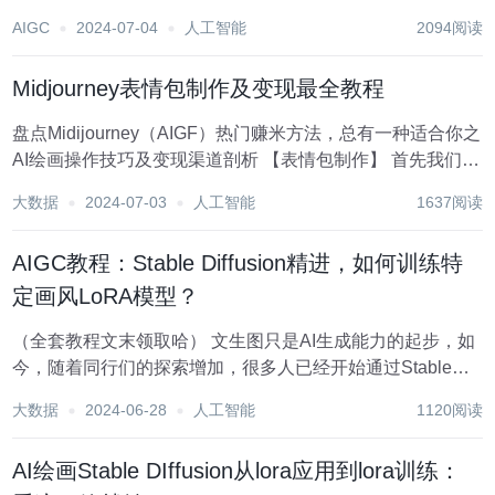
稳定生成满意的图像。 今天就教大家一招，用additional
AIGC
2024-07-04
人工智能
2094阅读
networks + controlnet openpose，可以稳定生成2...
Midjourney表情包制作及变现最全教程
盘点Midijourney（AIGF）热门赚米方法，总有一种适合你之
AI绘画操作技巧及变现渠道剖析 【表情包制作】 首先我们对
表情包制作进行详细的讲解： 当使用 Midjourney（AIGF）
大数据
2024-07-03
人工智能
1637阅读
&nbsp;绘画来制作表情包时，你可以...
AIGC教程：Stable Diffusion精进，如何训练特
定画风LoRA模型？
（全套教程文末领取哈） 文生图只是AI生成能力的起步，如
今，随着同行们的探索增加，很多人已经开始通过Stable
Diffusion训练风格化的模型，即将AI变成一个特定画风的画
大数据
2024-06-28
人工智能
1120阅读
师。 最近，就有一位开发者分享了自己训练风格化LoRA模
型的经验和技巧，并且...
AI绘画Stable DIffusion从lora应用到lora训练：