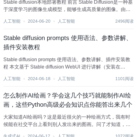
Stable diffusion本地部署教程 前言 Stable Diffusion是一种基
于深度学习的图像生成模型，能够生成高质量的图像。由于
其计算需求较高，需要强大的计算资源来运行。然而，使用
人工智能
2024-06-20
人工智能
2496阅读
云服务或远程服务器来部署Stable Diffu...
Stable diffusion prompts 使用语法、参数讲解、
插件安装教程
Stable diffusion prompts 使用语法、参数讲解、插件安装教
程 本文基于 Stable diffusion WebUI 进行讲解（安装在
AutoDL 上，安装在本地电脑上的也同样适用本教程）。 初
人工智能
2024-06-18
人工智能
1101阅读
始界面： 文件目录结构：...
怎么制作AI绘画？学会这几个技巧就能制作AI绘
画，这些Python高级必会知识点你能答出来几个
大家知道AI绘画吗？这是最近很火的一种绘画方式，我有时
候能在社交平台上看到别人发出来的图画。问了才知道，这
是通过人工智能软件制作出来的，只要提供画面的关键词描
生成式AI
2024-06-17
人工智能
1072阅读