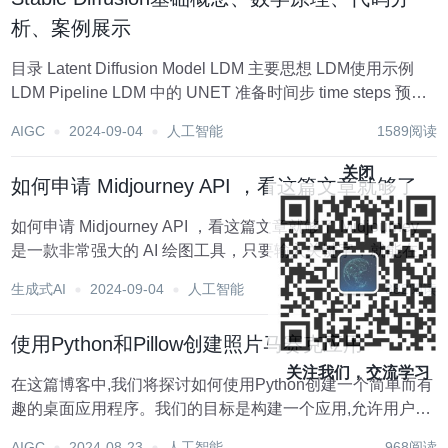
析、案例展示
目录 Latent Diffusion Model LDM 主要思想 LDM使用示例
LDM Pipeline LDM 中的 UNET 准备时间步 time steps 预处
理阶段 pre-process 下采样过程 down sampl...
AIGC
2024-09-04
人工智能
1589阅读
关闭
如何申请 Midjourney API ，看这篇文章就够了
如何申请 Midjourney API ，看这篇文章就够了 Midjourney
是一款非常强大的 AI 绘图工具，只要输入关键字，就能在短
短一两分钟生成十分精美的图像。Midjourney 以其出色的绘
生成式AI
2024-09-04
人工智能
882阅读
图能力在业界独树一帜，如今，Midjourney...
使用Python和Pillow创建照片马赛克应用
关注我们，交流学习
在这篇博客中,我们将探讨如何使用Python创建一个简单而有
趣的桌面应用程序。我们的目标是构建一个应用,允许用户选
择一张照片,然后在照片的右下角添加马赛克效果。这个项目
AIGC
2024-08-23
人工智能
968阅读