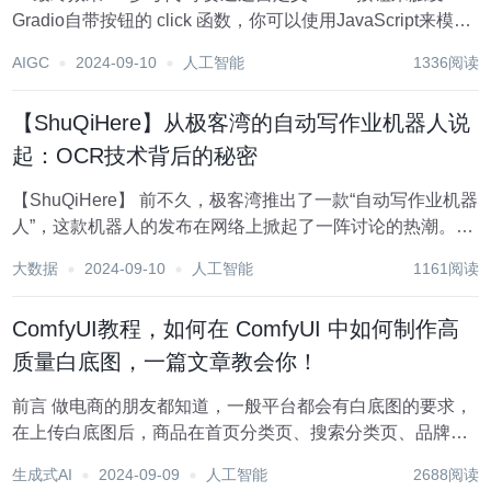
Gradio自带按钮的 click 函数，你可以使用JavaScript来模拟
点击Gradio的按钮。这里是一个示例代码，展示了如何实现
AIGC
2024-09-10
人工智能
1336阅读
这一点： import gradio as...
【ShuQiHere】从极客湾的自动写作业机器人说
起：OCR技术背后的秘密
【ShuQiHere】 前不久，极客湾推出了一款“自动写作业机器
人”，这款机器人的发布在网络上掀起了一阵讨论的热潮。它
不仅能识别作业中的题目，还能快速地给出答案。对许多观
大数据
2024-09-10
人工智能
1161阅读
众来说，这无疑是“黑科技”的完美体现，但对于喜欢刨根问
底的技术宅们来说，这背后的技...
ComfyUI教程，如何在 ComfyUI 中如何制作高
质量白底图，一篇文章教会你！
前言 做电商的朋友都知道，一般平台都会有白底图的要求，
在上传白底图后，商品在首页分类页、搜索分类页、品牌
馆、电器城等场景中会有更多的露出机会，可能会获得更多
生成式AI
2024-09-09
人工智能
2688阅读
的用户流量。 制作白底图本质就是要先抠图，一些抠图质量