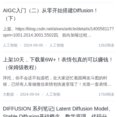
比较高的网站，比如 https://re...
AIGC入门（二）从零开始搭建Diffusion！
（下）
上篇。https://blog.csdn.net/alxws/article/details/140058117?
spm=1001.2014.3001.5502四、前向加噪过程
（ForwardProcess.py） 当我们的去噪器设计完成后，接下
人工智能
2024-09-05
人工智能
1262阅读
来，就...
上架10天，下载量6W+！表情包真的可以赚钱！
（保姆级教程）
拜托，你不会还不知道吧，在大家还忙着跟网友斗图的时
候，已经有人靠做微信表情包快速变现了！光靠一套表情包
就躺赚50W+！ 紫沐甜心生成的表情包胭脂公主，上架10天
大数据
2024-09-04
人工智能
1750阅读
后下载量就达到了快7万次！ OMG，难道这就是通往发家致
富的捷径嘛？ 如果你也想用它简...
DIFFUSION 系列笔记| Latent Diffusion Model、
Stable Diffusion基础概念、数学原理、代码分