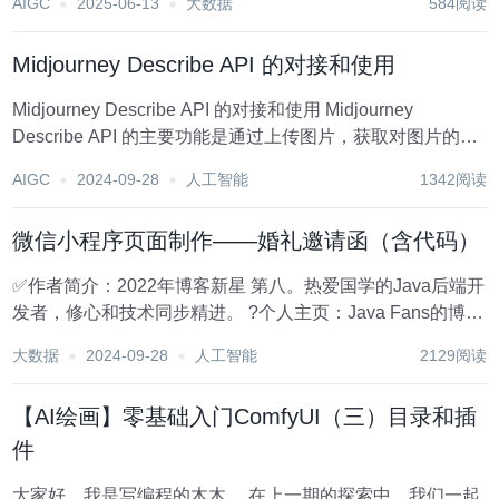
AIGC
2025-06-13
大数据
584阅读
数据背后的故事，还能加速决策过程，提升业务效率。随着
技术的不断进步，市场上涌现出了众多数据可视化设计...
Midjourney Describe API 的对接和使用
Midjourney Describe API 的对接和使用 Midjourney
Describe API 的主要功能是通过上传图片，获取对图片的描
述。使用该 API，只需要传递图片文件地址，API 会返回图
AIGC
2024-09-28
人工智能
1342阅读
片的详细描述。无需繁琐的参数设置，即可获得...
微信小程序页面制作——婚礼邀请函（含代码）
✅作者简介：2022年博客新星 第八。热爱国学的Java后端开
发者，修心和技术同步精进。 ?个人主页：Java Fans的博客
?个人信条：不迁怒，不贰过。小知识，大智慧。 ?当前专
大数据
2024-09-28
人工智能
2129阅读
栏：微信小程序开发实战 ✨特色专栏：国学周更-心性养成之
路 ?本文内容：微...
【AI绘画】零基础入门ComfyUI（三）目录和插
件
大家好，我是写编程的木木。 在上一期的探索中，我们一起