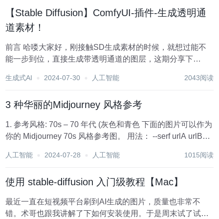
曲元的冰淇淋建筑系列作品迅速走红，他巧妙运...
【Stable Diffusion】ComfyUI-插件-生成透明通
道素材！
前言 哈喽大家好，刚接触SD生成素材的时候，就想过能不
能一步到位，直接生成带透明通道的图层，这期分享下
ComfyUI中的这种插件，开始之前先来感受下 透明通道素材
生成式AI
2024-07-30
人工智能
2043阅读
1、安装插件 将zip的压缩包解压到以下路径
···\ComfyUI\cus...
3 种华丽的Midjourney 风格参考
1. 参考风格: 70s – 70 年代 (灰色和青色 下面的图片可以作为
你的 Midjourney 70s 风格参考图。 用法： --serf urlA urlB
urlC 案例1： 70 年代产品的编辑摄影 + 复古美学...
人工智能
2024-07-28
人工智能
1015阅读
使用 stable-diffusion 入门级教程【Mac】
最近一直在短视频平台刷到AI生成的图片，质量也非常不
错。术哥也跟我讲解了下如何安装使用。于是周末试了试。