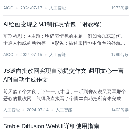
也差点变成从入门到放弃了，所以也把过程中遇到的问题记
AIGC
2024-07-17
人工智能
1973阅读
录一下。 目前基本上运行正常，只是内存稍微小了点，把质
量调低即可。...
AI绘画变现之MJ制作表情包（附教程）
前期构思： ●主题：明确表情包的主题，例如快乐或悲伤、
卡通人物或的动物等； ●形象：描述表情包中角色的外貌特
征，例如发型、着装、配饰等； ●表情和动作：描述角色的
AIGC
2024-07-15
人工智能
1789阅读
表情和动作，例如微笑、大笑、哭泣、生气、难过、眨眼
等； ●背景和场景：建议尽量使用白色...
JS逆向批改网实现自动提交作文 调用文心一言
API自动生成作文
前天熬了个大夜，下午一点才起，一听到舍友说又要写那个
恶心的批改网，气得我直接写了个脚本自动把所有未完成的
作文秒杀，话不多说直接开始分析。 一.登陆前的cookies处
人工智能
2024-07-14
人工智能
1462阅读
理 清空网站的所有本地存储，会话存储和cookies，并刷新
可以看到多出了两个...
Stable Diffusion WebUI详细使用指南