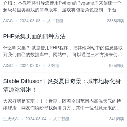
介绍： 本教程将引导您使用Python的Pygame库来创建一个
超级马里奥游戏的简单版本。游戏将包括角色控制、平台碰
撞、敌人、得分系统等功能。 环境设置： 安装Python。 安
AIGC
2024-08-08
人工智能
2338阅读
装Pygame库：pip install pygame。 准备游戏...
PHP采集页面的四种方法
什么叫采集？ 就是使用PHP程序，把其他网站中的信息抓取
到我们自己的数据库中、网站中。 可以通过三种方法来使用
PHP访问到网页 1. 使用file_get_contents( 前提：在php.ini中
AIGC
2024-08-07
大数据
885阅读
设置允许打开一个网络...
Stable Diffusion | 炎炎夏日奇景：城市地标化身
清凉冰淇淋！
大家好我是安琪！！！近期，随着全国范围内高温天气的持
续肆虐，网友们纷纷寻找解暑良方，其中一位创意无限的网
友提出了一个别出心裁的点子——将建筑幻化为冰淇淋，为
生成式AI
2024-08-04
人工智能
1341阅读
大众带来一场视觉上的“清凉盛宴”。 在某书平台上，博主@