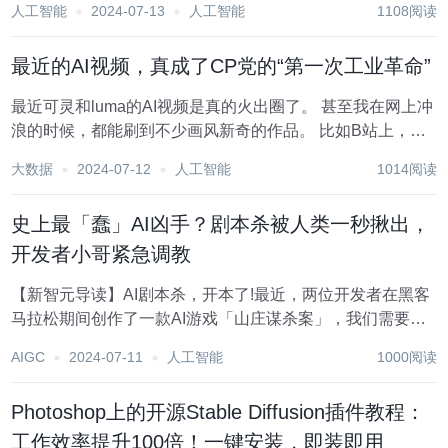
人工智能
2024-07-13
人工智能
1108阅读
了两个通宵，完成了一款基于百度文心一言大模型的网页插
件的创作。本文将以作为一款商品评论的智...
最近的AI视频，真成了CP党的“第一次工业革命”
最近可灵和luma的AI视频是真的火出圈了。 甚至我在网上冲
浪的时候，都能刷到不少画风新奇的作品。 比如B站上，你
一搜AI整活，全是。 大多都还挺……魔幻的:容嬷嬷和紫薇大
大数据
2024-07-12
人工智能
1014阅读
快朵颐、卢本伟吃屏幕，甚至还有些邪门的AI接吻视频。 还
有，经典的，华强卖瓜，但是...
史上最「蠢」AI凶手？剧本杀被人类一秒揪出，
开发者小哥紧急调教
【新智元导读】AI剧本杀，开本了!最近，两位开发者在黑客
马拉松期间创作了一款AI游戏「山庄谋杀案」，我们需要和
五位AI嫌疑人对话，揪出真正的凶手。没想到，小编一番试
AIGC
2024-07-11
人工智能
1000阅读
玩后，结局出乎意料…… 想玩剧本杀但凑不齐人发车? 别苦
恼了!可以和AI一起博弈破案了，人机...
Photoshop上的开源Stable Diffusion插件教程：
工作效率提升100倍！一键安装，即装即用