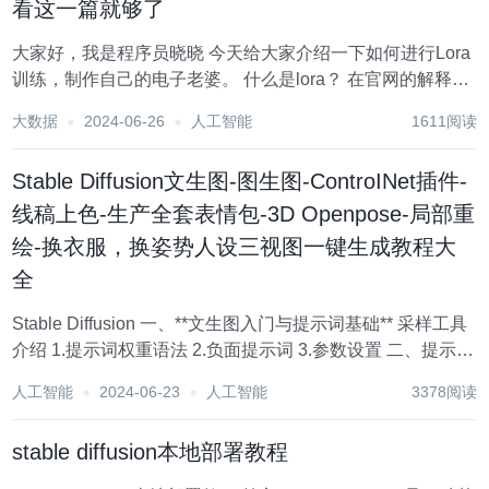
看这一篇就够了
大家好，我是程序员晓晓 今天给大家介绍一下如何进行Lora
训练，制作自己的电子老婆。 什么是lora？ 在官网的解释说
明中：「A LoRA is a type of training method for fine-tuning
大数据
2024-06-26
人工智能
1611阅读
Stable Di...
Stable Diffusion文生图-图生图-ControINet插件-
线稿上色-生产全套表情包-3D Openpose-局部重
绘-换衣服，换姿势人设三视图一键生成教程大
全
Stable Diffusion 一、**文生图入门与提示词基础** 采样工具
介绍 1.提示词权重语法 2.负面提示词 3.参数设置 二、提示词
六要素 1685612692298.png 三、通用反向提示词 四、随机
人工智能
2024-06-23
人工智能
3378阅读
种子使用示例 获取随机...
stable diffusion本地部署教程