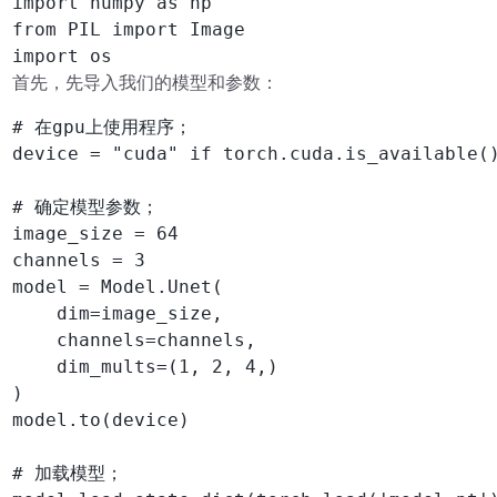
import numpy as np

from PIL import Image

import os
首先，先导入我们的模型和参数：
# 在gpu上使用程序；

device = "cuda" if torch.cuda.is_available()
# 确定模型参数；

image_size = 64

channels = 3

model = Model.Unet(

    dim=image_size,

    channels=channels,

    dim_mults=(1, 2, 4,)

)

model.to(device)

# 加载模型；
