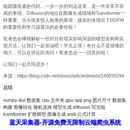
能跟随笔者的代码，一步一步的到达这里，是一件非常不容
易的事情。Diffusion的地位在图像生成领域和Transformer一
样重要。当今很多惊人效果的展现，越发的体现出了DDPM
的重要性和学习该算法的必要性啦！
笔者也会继续解析一些对目前现实影响深远的模型架构和实
现方法。让我们一起加油吧！学无止境！有什么不是很懂的
地方，可以在评论区询问！笔者也会一一回答的啦！
让我们一起共同进步！
来源：https://blog.csdn.net/alxws/article/details/140059294
总结
numpy
divi
数据集
cpu
文件夹
gpu
app
png
图片尺寸
数据集
构建
图像转化
随机选择
模型生成
diffusion
写完啦
transformer
扩散模型
图像生成
andi
公式计算
蓝天采集器-开源免费无限制云端爬虫系统