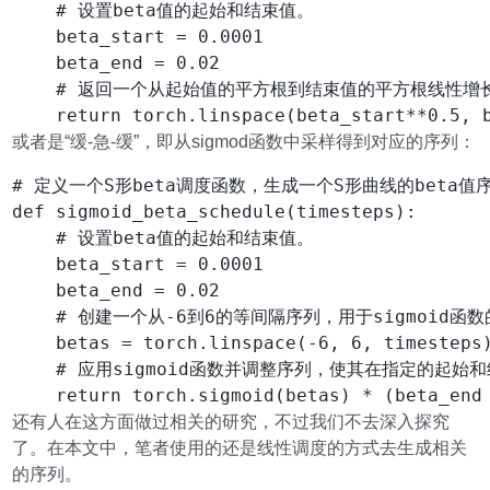
    # 设置beta值的起始和结束值。

    beta_start = 0.0001

    beta_end = 0.02

    # 返回一个从起始值的平方根到结束值的平方根线性增
    return torch.linspace(beta_start**0.5, 
或者是“缓-急-缓”，即从sigmod函数中采样得到对应的序列：
# 定义一个S形beta调度函数，生成一个S形曲线的beta值序
def sigmoid_beta_schedule(timesteps):

    # 设置beta值的起始和结束值。

    beta_start = 0.0001

    beta_end = 0.02

    # 创建一个从-6到6的等间隔序列，用于sigmoid函数
    betas = torch.linspace(-6, 6, timesteps)
    # 应用sigmoid函数并调整序列，使其在指定的起始和
    return torch.sigmoid(betas) * (beta_end
还有人在这方面做过相关的研究，不过我们不去深入探究
了。在本文中，笔者使用的还是线性调度的方式去生成相关
的序列。