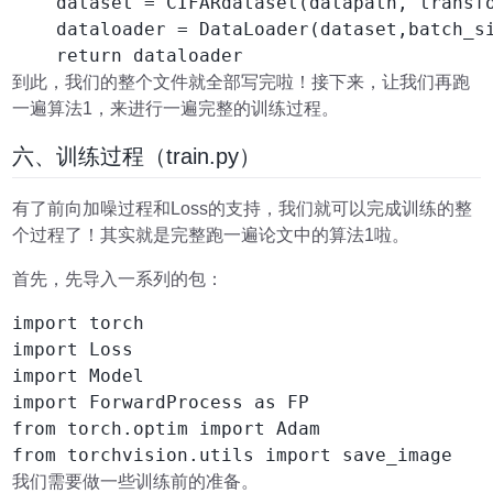
    dataset = CIFARdataset(datapath, transfo
    dataloader = DataLoader(dataset,batch_si
    return dataloader
到此，我们的整个文件就全部写完啦！接下来，让我们再跑
一遍算法1，来进行一遍完整的训练过程。
六、训练过程（train.py）
有了前向加噪过程和Loss的支持，我们就可以完成训练的整
个过程了！其实就是完整跑一遍论文中的算法1啦。
首先，先导入一系列的包：
import torch

import Loss

import Model

import ForwardProcess as FP

from torch.optim import Adam

from torchvision.utils import save_image
我们需要做一些训练前的准备。