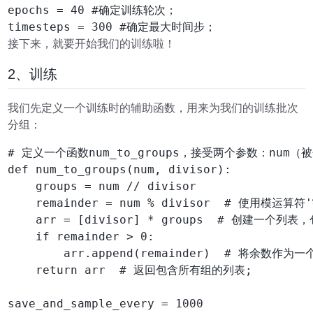
epochs = 40 #确定训练轮次；

timesteps = 300 #确定最大时间步；
接下来，就要开始我们的训练啦！
2、训练
我们先定义一个训练时的辅助函数，用来为我们的训练批次
分组：
# 定义一个函数num_to_groups，接受两个参数：num（
def num_to_groups(num, divisor):

    groups = num // divisor 

    remainder = num % divisor  # 使用模运算
    arr = [divisor] * groups  # 创建一个列表
    if remainder > 0: 

        arr.append(remainder)  # 将余数作
    return arr  # 返回包含所有组的列表;

save_and_sample_every = 1000