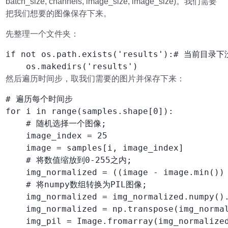
batch_size, channels, image_size, image_size)。我们需要
把我们想要的图像保存下来。
先整理一个文件夹：
if not os.path.exists('results'):# 当前
    os.makedirs('results')
然后遍历时间步，取我们需要的图片并保存下来：
# 遍历每个时间步

for i in range(samples.shape[0]):

    # 随机选择一个图像;

    image_index = 25

    image = samples[i, image_index]

    # 将数值缩放到0-255之内;

    img_normalized = ((image - image.min()) 
    # 将numpy数组转换为PIL图像;

    img_normalized = img_normalized.numpy().
    img_normalized = np.transpose(img_normal
    img_pil = Image.fromarray(img_normalized