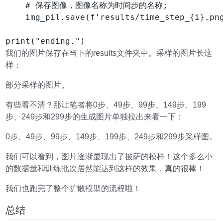
    # 保存图像，图像名称为时间步的名称;

    img_pil.save(f'results/time_step_{i}.png
print("ending.")
我们的图片保存在当下的results文件夹中。采样的图片长这
样：
部分采样的图片。
有些看不清？那让笔者将0步、49步、99步、149步、199
步、249步和299步的生成图片单独拉出来看一下：
0步、49步、99步、149步、199步、249步和299步采样图。
我们可以看到，图片逐渐显现出了披萨的模样！这个多么小
的数据量和训练批次居然能达到这样的效果，真的很棒！
我们也跑完了整个扩散模型的流程啦！
总结