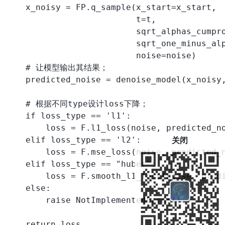
    x_noisy = FP.q_sample(x_start=x_start, 

                          t=t, 

                          sqrt_alphas_cumpro
                          sqrt_one_minus_alp
                          noise=noise)

    # 让模型输出其结果；

    predicted_noise = denoise_model(x_noisy,
    # 根据不同type设计loss下降；

    if loss_type == 'l1':

        loss = F.l1_loss(noise, predicted_no
    elif loss_type == 'l2':

关闭
        loss = F.mse_loss(noise, predicted_n
    elif loss_type == "huber":

        loss = F.smooth_l1_loss(noise, predi
    else:

        raise NotImplementedError()

    return loss