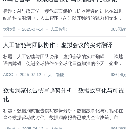
标题：AI与语言学：濒危语言保护与机器翻译的进化在21世
纪的科技浪潮中，人工智能（AI）以其独特的魅力和无限潜
力，正深刻改变着人类社会的方方面面。特别是在语言学领
大数据
2025-07-14
人工智能
983阅读
域，AI技术的应用不仅推动了机器翻译的飞速发展，还为濒
危语言的保护开辟了新的路径。这一交叉领域...
人工智能与团队协作：虚拟会议的实时翻译
标题：人工智能与团队协作：虚拟会议的实时翻译——跨越
语言障碍，促进全球协作在全球化日益加深的今天，企业间
的国际合作已成为常态。然而，语言差异一直是影响跨国团
AIGC
2025-07-12
人工智能
936阅读
队协作效率的关键因素之一。幸运的是，随着人工智能技术
的飞速发展，特别是自然语言处理（NLP）和机器翻...
数据洞察报告撰写趋势分析：数据故事化与可视
化
标题：数据洞察报告撰写趋势分析：数据故事化与可视化在
当今数据驱动的时代，数据洞察报告已成为企业决策、市场
分析、产品优化等关键领域不可或缺的工具。随着技术的不
大数据
2025-06-12
大数据
696阅读