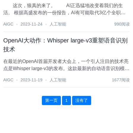
这次，狼真的来了。 AI正迅猛地改变着我们的生
活。 根据高盛发布的一份报告，AI有可能取代3亿个全职工
作岗位，影响全球18%的工作岗位。在欧美，或许四分之一
AIGC
2023-11-24
人工智能
990阅读
的工作可以用AI完成。另一份Statista的报告预测，仅2023
年，AI就将创造230万...
OpenAI大动作：Whisper large-v3重塑语音识别
技术
在最近的OpenAI首届开发者大会上，一个引人注目的技术亮
点是Whisper large-v3的发布。这款最新的自动语音识别模型
不仅在多语言识别方面取得了显著进步，而且还将很快在
AIGC
2023-11-19
人工智能
1677阅读
OpenAI的API中得到支持。今天，我们就来深入了解这个技
术突破，并探讨它如...
第一页
1
没有了