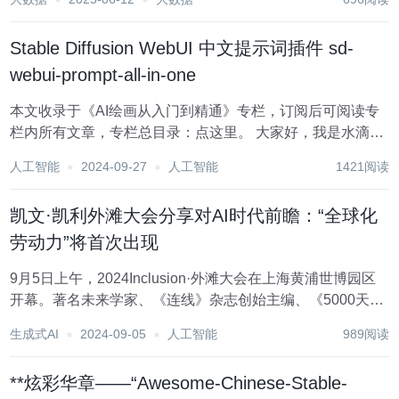
断进步和人们对数据理解需求的日益深化，数据洞察报告的
撰写方式正经历着显著的变革。其中，数据故事化与可...
Stable Diffusion WebUI 中文提示词插件 sd-
webui-prompt-all-in-one
本文收录于《AI绘画从入门到精通》专栏，订阅后可阅读专
栏内所有文章，专栏总目录：点这里。 大家好，我是水滴~~
今天为大家介绍 Stable Diffusion WebUI 的一款中文提示词
人工智能
2024-09-27
人工智能
1421阅读
插件 sd-webui-prompt-all-in-one，...
凯文·凯利外滩大会分享对AI时代前瞻：“全球化
劳动力”将首次出现
9月5日上午，2024Inclusion·外滩大会在上海黄浦世博园区
开幕。著名未来学家、《连线》杂志创始主编、《5000天后
的世界》作者凯文·凯利（KevinKelly）在开幕主论坛上的演
生成式AI
2024-09-05
人工智能
989阅读
讲中指出，当人工智能深刻影响经济和文化，必将涌现三大
趋势:全球主义、...
**炫彩华章——“Awesome-Chinese-Stable-