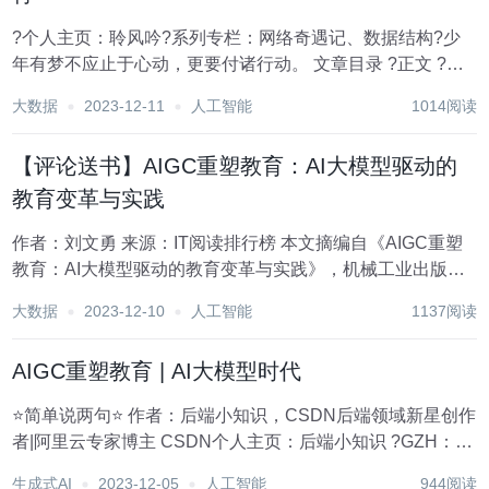
?个人主页：聆风吟?系列专栏：网络奇遇记、数据结构?少
年有梦不应止于心动，更要付诸行动。 文章目录 ?正文 ?活
动参与规则 参与活动方式文末详见。 ?正文 AI正迅猛地
大数据
2023-12-11
人工智能
1014阅读
改变着我们的生活。根据高盛发布的一...
【评论送书】AIGC重塑教育：AI大模型驱动的
教育变革与实践
作者：刘文勇 来源：IT阅读排行榜 本文摘编自《AIGC重塑
教育：AI大模型驱动的教育变革与实践》，机械工业出版社
出版 这次，狼真的来了。 AI正迅猛地改变着我们的生活。根
大数据
2023-12-10
人工智能
1137阅读
据高盛发布的一份报告，AI有可能取代3亿个全职工作岗位，
影响全球18%的工作...
AIGC重塑教育 | AI大模型时代
⭐简单说两句⭐ 作者：后端小知识，CSDN后端领域新星创作
者|阿里云专家博主 CSDN个人主页：后端小知识 ?GZH：后
端小知识 ?欢迎关注?点赞?收藏⭐️留言? 文章目录 引言 AI与
生成式AI
2023-12-05
人工智能
944阅读