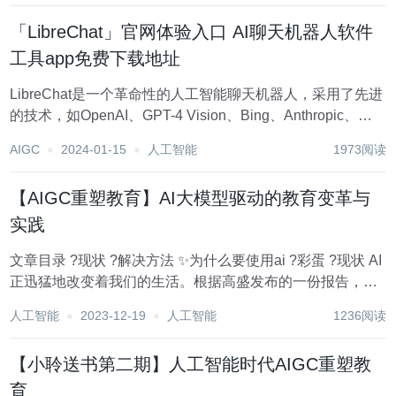
「LibreChat」官网体验入口 AI聊天机器人软件
工具app免费下载地址
LibreChat是一个革命性的人工智能聊天机器人，采用了先进
的技术，如OpenAI、GPT-4 Vision、Bing、Anthropic、
OpenRouter、Google Gemini等。LibreChat完全开源，支持
AIGC
2024-01-15
人工智能
1973阅读
自托管，为用户提供了极大的灵活...
【AIGC重塑教育】AI大模型驱动的教育变革与
实践
文章目录 ?现状 ?解决方法 ✨为什么要使用ai ?彩蛋 ?现状 AI
正迅猛地改变着我们的生活。根据高盛发布的一份报告，AI
有可能取代3亿个全职工作岗位，影响全球18%的工作岗位。
人工智能
2023-12-19
人工智能
1236阅读
在欧美，或许四分之一的工作可以用AI完成。另一份S...
【小聆送书第二期】人工智能时代AIGC重塑教
育