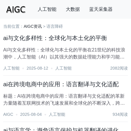
人工智能
大数据
蓝天采集器
当前位置：
AIGC资讯
> 语言障碍
搜索
ai与文化多样性：全球化与本土化的平衡
AI与文化多样性：全球化与本土化的平衡在21世纪的科技浪
潮中，人工智能（AI）以其强大的数据处理能力和学习能
力，正逐步渗透到我们生活的方方面面，从智能家居到自动
人工智能
2025-08-12
人工智能
2082阅读
驾驶，从医疗诊断到艺术创作，AI的影响力无处不在。然
而，随着AI技术的广泛应用，一个不可忽视的问...
ai在跨境电商中的应用：语言翻译与文化适配
标题：AI在跨境电商中的应用：语言翻译与文化适配的革新
力量随着互联网技术的飞速发展和全球化的不断深入，跨境
电商已成为推动国际贸易的重要力量。它不仅打破了地域界
AIGC
2025-08-04
人工智能
934阅读
限，让商品和服务能够跨越国界自由流通，还极大地促进了
全球经济的一体化进程。然而，跨境电商在享受全球...
ai与语言学：濒危语言保护与机器翻译的进化