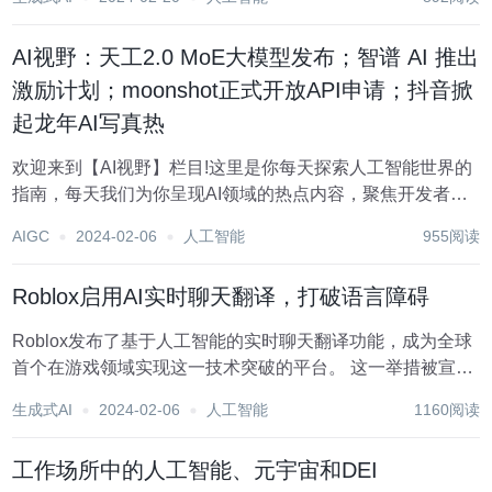
关重要。幸运的是，随着人工智能(AI 的进步，我们正在见证
文档翻译效率的新时代。 人工智能在翻译...
AI视野：天工2.0 MoE大模型发布；智谱 AI 推出
激励计划；moonshot正式开放API申请；抖音掀
起龙年AI写真热
欢迎来到【AI视野】栏目!这里是你每天探索人工智能世界的
指南，每天我们为你呈现AI领域的热点内容，聚焦开发者，
助你洞悉技术趋势、了解创新AI产品应用。 新鲜AI产品点击
AIGC
2024-02-06
人工智能
955阅读
了解：https://top.aibase.com/ ???AI新鲜事 智谱AI推出智
能...
Roblox启用AI实时聊天翻译，打破语言障碍
Roblox发布了基于人工智能的实时聊天翻译功能，成为全球
首个在游戏领域实现这一技术突破的平台。 这一举措被宣传
为在促进全球交流和包容性方面的一大飞跃。据称，该聊天
生成式AI
2024-02-06
人工智能
1160阅读
翻译功能将支持16种语言，使用户能够在其首选语言中无缝
交流。这无疑是一项令人印象深刻的技术...
工作场所中的人工智能、元宇宙和DEI