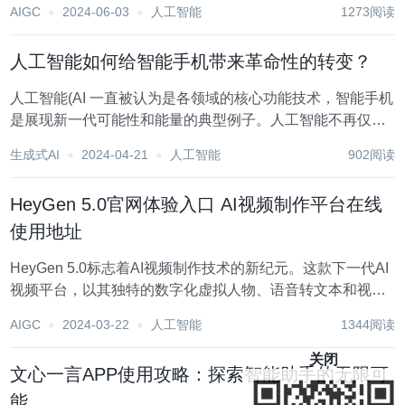
AIGC
2024-06-03
人工智能
1273阅读
速整理思路、搜集资料和校对文本。 橙篇AI 有哪些功能？
一键生成万字长文 资料搜...
人工智能如何给智能手机带来革命性的转变？
人工智能(AI 一直被认为是各领域的核心功能技术，智能手机
是展现新一代可能性和能量的典型例子。人工智能不再仅仅
是匹配人类界面水平的问题，而是让设备比以往任何时候都
生成式AI
2024-04-21
人工智能
902阅读
表现得更好的问题。本文将讨论智能手机的人工智能，以及
它将如何给现代智能手机带来革命性的变化...
HeyGen 5.0官网体验入口 AI视频制作平台在线
使用地址
HeyGen 5.0标志着AI视频制作技术的新纪元。这款下一代AI
视频平台，以其独特的数字化虚拟人物、语音转文本和视频
翻译技术，为任何人提供了制作工作室级别高质量视频的能
AIGC
2024-03-22
人工智能
1344阅读
力。HeyGen 5. 0 的推出，不仅意味着视频制作变得前所未
有的简单，更代表着个人...
关闭
文心一言APP使用攻略：探索智能助手的无限可
能