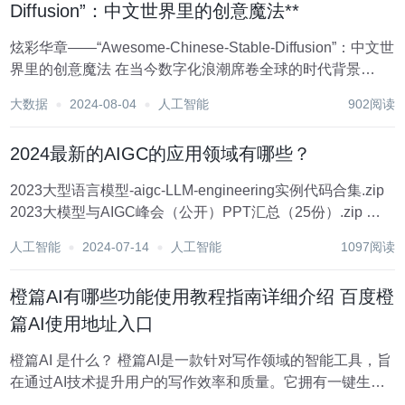
Diffusion”：中文世界里的创意魔法**
炫彩华章——“Awesome-Chinese-Stable-Diffusion”：中文世
界里的创意魔法 在当今数字化浪潮席卷全球的时代背景
下，“Awesome-Chinese-Stable-Diffusion”犹如一道绚丽的彩
大数据
2024-08-04
人工智能
902阅读
虹，横跨东西方文化桥梁之上，...
2024最新的AIGC的应用领域有哪些？
2023大型语言模型-aigc-LLM-engineering实例代码合集.zip
2023大模型与AIGC峰会（公开）PPT汇总（25份）.zip 内
容创作： AI写作：AIGC技术可以用于生成文章、新闻、博
人工智能
2024-07-14
人工智能
1097阅读
客、广告文案、创意写作等，为内容创作...
橙篇AI有哪些功能使用教程指南详细介绍 百度橙
篇AI使用地址入口
橙篇AI 是什么？ 橙篇AI是一款针对写作领域的智能工具，旨
在通过AI技术提升用户的写作效率和质量。它拥有一键生成
长文、资料搜索、文档总结、全文校正等功能，帮助用户快