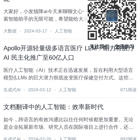
大家好，小发猫降ai今天来聊聊文心一言APP使用攻略：探
索智能助手的无限可能，希望能给大家提供一点参考。降ai
辅写 以下是针对论文AI辅写率高的情况，提供一些修改建议
大数据
2024-03-17
人工智能
1359阅读
和技巧，可以借助此类工具： 还有： 文心一言APP使用攻
略：探索智能助手的无...
关注我们，交流学习
Apollo开源轻量级多语言医疗 LLM：助力将医疗
AI 民主化推广至60亿人口
医疗人工智能（AI）技术正在迅速发展，旨在利用大型语言
模型(LLMs 的巨大潜力彻底改变医疗保健交付方式。这些技
术进步承诺提高诊断准确性，个性化治疗方案，并解锁全面
生成式AI
2024-03-12
人工智能
871阅读
医学知识的获取，从根本上改变患者护理。将 AI 整合到医疗
保健中旨在提高医疗服务的效率和精确...
文档翻译中的人工智能：效率新时代
如今，跨语言的有效沟通比以往任何时候都更加重要。无论
是企业拓展新市场、研究人员在国际项目上进行合作，还是
个人在世界各地寻找信息，准确高效地翻译文档的能力都至
生成式AI
2024-02-20
人工智能
892阅读