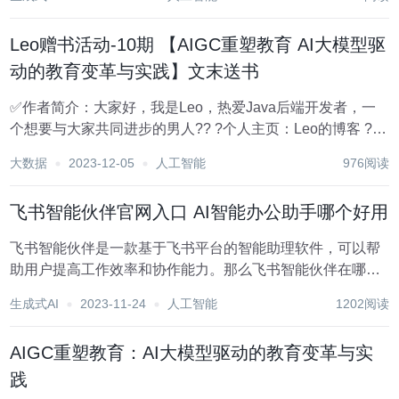
教育工作者 教育资源不平衡 这次...
Leo赠书活动-10期 【AIGC重塑教育 AI大模型驱
动的教育变革与实践】文末送书
✅作者简介：大家好，我是Leo，热爱Java后端开发者，一
个想要与大家共同进步的男人?? ?个人主页：Leo的博客 ?当
前专栏： 赠书活动专栏 ✨特色专栏： MySQL学习 ?本文内
大数据
2023-12-05
人工智能
976阅读
容：Leo赠书活动-10期 【AIGC重塑教育 AI大模型驱动的教
育变革与...
飞书智能伙伴官网入口 AI智能办公助手哪个好用
飞书智能伙伴是一款基于飞书平台的智能助理软件，可以帮
助用户提高工作效率和协作能力。那么飞书智能伙伴在哪里
可以体验呢?这里就给大家带来飞书智能伙伴官网体验入口和
生成式AI
2023-11-24
人工智能
1202阅读
免费软件下载地址。 >>>点击前往 飞书智能伙伴 官网体验入
口<<...
AIGC重塑教育：AI大模型驱动的教育变革与实
践