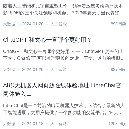
随着人工智能和元宇宙重塑工作，领导者应该考虑新兴技术
影响DEI的三个关注领域和机会。 2023年夏天，当代表好莱
坞演员和作家的工会举行罢工时，一个关键的症结是使用人
大数据
2024-01-26
人工智能
893阅读
工智能来完成人类作家和演员的工作。一家领先的商业银行
宣布，其正在利用元宇宙和人工智能的结...
ChatGPT 和文心一言哪个更好用？
ChatGPT 和文心一言哪个更好用？ 一：ChatGPT 更长的上
下文：ChatGPT 可以处理更长的对话上下文。以前的模型限
制了对话历史的长度，可能导致回答不完整或不连贯。
大数据
2024-01-20
人工智能
997阅读
ChatGPT 增加了对更长对话历史的理解能力，从而更好地回
应前...
AI聊天机器人网页版在线体验地址 LibreChat官
网体验入口
LibreChat是一个前沿的聊天机器人技术，它结合了最新的人
工智能进展，为用户提供了一个多功能的交流平台。它支持
多种AI模型，包括OpenAI、GPT-4 Vision、Bing、
大数据
2024-01-18
人工智能
1205阅读
Anthropic、OpenRouter和Google Gemini等。这...