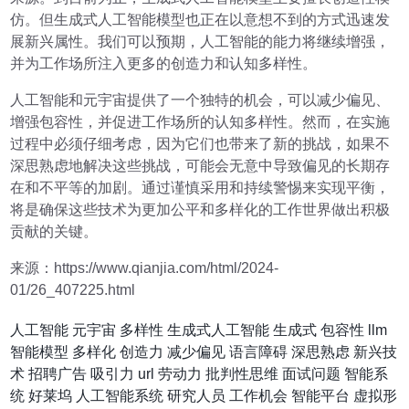
仿。但生成式人工智能模型也正在以意想不到的方式迅速发
展新兴属性。我们可以预期，人工智能的能力将继续增强，
并为工作场所注入更多的创造力和认知多样性。
人工智能和元宇宙提供了一个独特的机会，可以减少偏见、
增强包容性，并促进工作场所的认知多样性。然而，在实施
过程中必须仔细考虑，因为它们也带来了新的挑战，如果不
深思熟虑地解决这些挑战，可能会无意中导致偏见的长期存
在和不平等的加剧。通过谨慎采用和持续警惕来实现平衡，
将是确保这些技术为更加公平和多样化的工作世界做出积极
贡献的关键。
来源：https://www.qianjia.com/html/2024-
01/26_407225.html
人工智能
元宇宙
多样性
生成式人工智能
生成式
包容性
llm
智能模型
多样化
创造力
减少偏见
语言障碍
深思熟虑
新兴技
术
招聘广告
吸引力
url
劳动力
批判性思维
面试问题
智能系
统
好莱坞
人工智能系统
研究人员
工作机会
智能平台
虚拟形