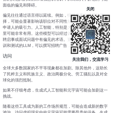
面临的偏见和障碍。
关闭
偏见往往通过语言得以延续。例如，招聘启事中措辞的选
择，可能会显著影响该职位对不同性别、种族和民族背景的
申请人的吸引力。人工智能，特别是大型语言模型(LLM)在这
里可能非常有用。这些模型可以经过训练来识别和纠正，招
聘启事或面试问题中有偏见的术语。更好的是，经过适当培
训和测试的LLM，可以撰写招聘广告，大大减少偏见语言。
访问
关注我们，交流学习
全球大多数国家的不平等现象都在加剧。除其他外，这助长
了民粹主义和民族主义、政治两极分化、劳工骚乱以及对全
球化的强烈抵制。
如果不仔细考虑，生成式人工智能和元宇宙可能会加剧这一
挑战。
随着这些工具成为新的工作场所规范，可能会造成新的数字
鸿沟。访问虚拟现实中的元宇宙可能需要昂贵的设备。生成