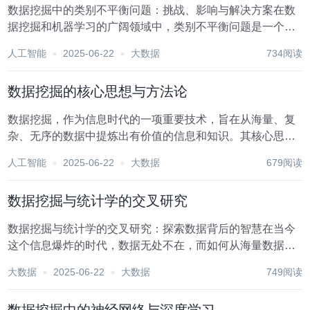
数据挖掘中的类别不平衡问题：挑战、影响与解决方案在数
据挖掘和机器学习的广阔领域中，类别不平衡问题是一个普
遍存在的挑战。这一问题指的是在分类任务中，不同类别的
人工智能
2025-06-22
大数据
734阅读
样本数量存在显著差异。例如，在欺诈检测、疾病诊断和稀
有事件预测等场景中，正类（我们感兴趣的类别，如欺...
数据挖掘的核心思想与方法论
数据挖掘，作为信息时代的一项重要技术，旨在从海量、复
杂、无序的数据中提炼出有价值的信息和知识。其核心思想
与方法论构成了这一领域的基石，不仅推动了数据科学的发
人工智能
2025-06-22
大数据
679阅读
展，也深刻影响了商业决策、科学研究、医疗健康等多个领
域。本文将探讨数据挖掘的核心思想及其方法论，以期...
数据挖掘与统计学的交叉研究
数据挖掘与统计学的交叉研究：探索数据背后的智慧在当今
这个信息爆炸的时代，数据无处不在，而如何从海量数据中
提取有价值的信息，成为了各个领域共同关注的焦点。数据
大数据
2025-06-22
大数据
749阅读
挖掘与统计学，作为两大处理和分析数据的科学方法，它们
的交叉研究不仅推动了数据科学的发展，更为各行各业...