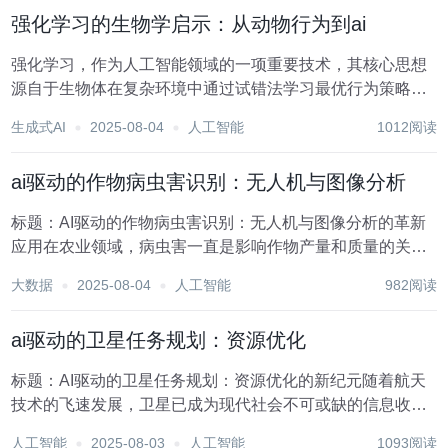
重要的医学影像技术，为疾病的诊断与治...
强化学习的生物学启示：从动物行为到ai
强化学习，作为人工智能领域的一项重要技术，其核心思想
源自于生物体在复杂环境中通过试错法学习最优行为策略的
过程。这一过程不仅深刻体现了自然界中动物行为的智慧，
生成式AI
2025-08-04
人工智能
1012阅读
也为人工智能的发展提供了宝贵的启示。从动物行为到AI，
强化学习架起了一座桥梁，让我们得以窥见自然界智...
ai驱动的作物病虫害识别：无人机与图像分析
标题：AI驱动的作物病虫害识别：无人机与图像分析的革新
应用在农业领域，病虫害一直是影响作物产量和质量的关键
因素之一。传统的病虫害监测与管理方式依赖于人工巡查，
大数据
2025-08-04
人工智能
982阅读
不仅耗时费力，而且难以做到全面、及时。随着人工智能
（AI）技术的飞速发展，特别是计算机视觉和机器学...
ai驱动的卫星任务规划：资源优化
标题：AI驱动的卫星任务规划：资源优化的新纪元随着航天
技术的飞速发展，卫星已成为现代社会不可或缺的信息收集
与处理平台，广泛应用于环境监测、灾害预警、通讯导航、
人工智能
2025-08-03
人工智能
1093阅读