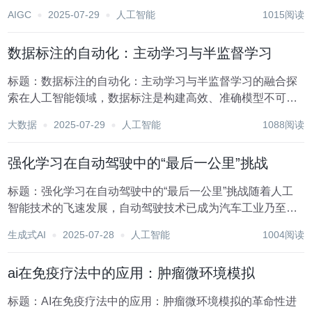
接主义，如同双子星般引领着技术的革新与进步。这两种范
AIGC
2025-07-29
人工智能
1015阅读
式不仅代表了AI研究的不同路径，也深刻影响了我们对智能
本质的理解与探索。本文将深入探讨符号主义与...
数据标注的自动化：主动学习与半监督学习
标题：数据标注的自动化：主动学习与半监督学习的融合探
索在人工智能领域，数据标注是构建高效、准确模型不可或
缺的一环。然而，随着大数据时代的到来，手动标注数据不
大数据
2025-07-29
人工智能
1088阅读
仅耗时费力，而且往往难以满足模型训练对大规模、高质量
数据的需求。因此，探索数据标注的自动化方法成为当...
强化学习在自动驾驶中的“最后一公里”挑战
标题：强化学习在自动驾驶中的“最后一公里”挑战随着人工
智能技术的飞速发展，自动驾驶技术已成为汽车工业乃至整
个交通领域的革命性突破。其中，强化学习作为一种先进的
生成式AI
2025-07-28
人工智能
1004阅读
机器学习范式，因其能够在复杂环境中通过试错学习最优策
略的能力，被广泛应用于自动驾驶系统的决策与控制...
ai在免疫疗法中的应用：肿瘤微环境模拟
标题：AI在免疫疗法中的应用：肿瘤微环境模拟的革命性进