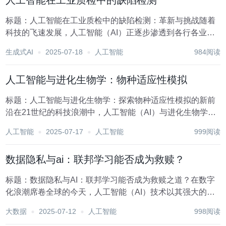
人工智能在工业质检中的缺陷检测
标题：人工智能在工业质检中的缺陷检测：革新与挑战随着
科技的飞速发展，人工智能（AI）正逐步渗透到各行各业，
尤其在工业质检领域展现出前所未有的潜力。传统的工业质
生成式AI
2025-07-18
人工智能
984阅读
检依赖于人工目视检查，这种方法不仅效率低下，而且易受
人为因素影响，难以保证检测的一致性和准确性。而...
人工智能与进化生物学：物种适应性模拟
标题：人工智能与进化生物学：探索物种适应性模拟的新前
沿在21世纪的科技浪潮中，人工智能（AI）与进化生物学这
两个看似遥远的领域正逐渐交汇融合，共同开辟了一个全新
人工智能
2025-07-17
人工智能
999阅读
的研究范式——物种适应性模拟。这一交叉领域不仅挑战了
我们对生命本质的理解，还为解决复杂生物问题、...
数据隐私与ai：联邦学习能否成为救赎？
标题：数据隐私与AI：联邦学习能否成为救赎之道？在数字
化浪潮席卷全球的今天，人工智能（AI）技术以其强大的数
据处理和分析能力，正逐步渗透到我们生活的方方面面，从
大数据
2025-07-12
人工智能
998阅读
智能助手到自动驾驶汽车，从医疗诊断到金融风控，无一不