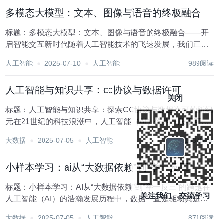
彰显着AI的无限潜力。然而，随着AI应用的日...
多模态大模型：文本、图像与语音的终极融合
标题：多模态大模型：文本、图像与语音的终极融合——开
启智能交互新时代随着人工智能技术的飞速发展，我们正逐
步迈入一个前所未有的智能时代。在这个时代里，信息的传
人工智能
2025-07-10
人工智能
989阅读
递与处理不再局限于单一维度，而是向着多元化、综合化的
方向迈进。多模态大模型，作为这一趋势的集大成者，...
人工智能与知识共享：cc协议与数据许可
关闭
标题：人工智能与知识共享：探索CC协议与数据许可的新纪
元在21世纪的科技浪潮中，人工智能（AI）作为一股不可忽
视的力量，正以前所未有的速度重塑着我们的生活、工作乃
大数据
2025-07-05
人工智能
1037阅读
至整个社会结构。AI的快速发展，离不开海量数据的滋养，
而这些数据的获取、使用与共享，则深刻地触...
小样本学习：ai从“大数据依赖”到“举一反三”
标题：小样本学习：AI从“大数据依赖”到“举一反三”的跨越在
关注我们，交流学习
人工智能（AI）的浩瀚发展历程中，数据一直是驱动其进步
的核心要素。传统观念认为，AI系统的性能与其训练所依赖
大数据
2025-07-05
人工智能
871阅读