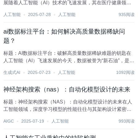
展随着人工智能（AI）技术的飞速发展，其在医疗健康领域
的应用日益广泛，特别是在癌症治疗方面，AI正引领着一场
人工智能
2025-07-28
人工智能
935阅读
前所未有的革命。其中，AI在免疫疗法中的应用，特别是在
肿瘤微环境模拟方面，展现出了巨大的潜力和...
ai数据标注平台：如何解决高质量数据稀缺问
题？
标题：AI数据标注平台：破解高质量数据稀缺难题的钥匙在
人工智能（AI）飞速发展的今天，数据被誉为“新石油”，是推
动AI模型训练与优化不可或缺的核心资源。然而，高质量数
生成式AI
2025-07-23
人工智能
1092阅读
据的稀缺性成为了制约AI技术进一步突破的瓶颈。高质量的
标注数据不仅能够提升模型的准确性和泛...
神经架构搜索（nas）：自动化模型设计的未来
标题：神经架构搜索（NAS）：自动化模型设计的未来在人
工智能领域，深度学习模型的性能往往与其架构设计紧密相
关。传统上，设计高效的神经网络架构是一项既耗时又高度
AIGC
2025-07-19
人工智能
993阅读
依赖于专家经验的任务。然而，随着计算能力的飞跃和算法
创新的不断推进，神经架构搜索（Neural A...