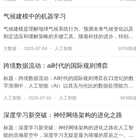
的数据量成正比，即数据越多，模型的表现往往越好。这一
理念在图像识别、自然语言处理等领域取...
气候建模中的机器学习
气候建模是理解地球气候系统行为、预测未来气候变化以及
制定适应和缓解策略的关键工具。随着科技的进步，特别是
机器学习（Machine Learning, ML）技术的飞速发展，气候
大数据
2025-07-04
人工智能
1076阅读
建模领域正经历一场深刻的变革。机器学习作为一种强大的
数据分析方法，能够从海量的气...
跨境数据流动：ai时代的国际规则博弈
标题：跨境数据流动：AI时代的国际规则博弈在21世纪的数
字浪潮中，人工智能（AI）以其无与伦比的数据处理能力和
智能化决策支持，正逐步重塑全球经济格局与社会生活方
人工智能
2025-07-01
人工智能
943阅读
式。作为AI技术发展的基石，数据已成为新时代的“石油”，其
价值不可估量。然而，随着数据跨境流动的...
深度学习新突破：神经网络架构的进化之路
标题：深度学习新突破：神经网络架构的进化之路在人工智
能的浩瀚星空中，深度学习无疑是最为璀璨的星辰之一。它