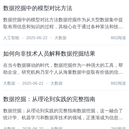
等，每种任务都有其特定的评估指标。以下是对数据挖...
数据挖掘中的模型对比方法
数据挖掘中的模型对比方法数据挖掘作为从大型数据集中提
取有用信息和知识的过程，其核心在于通过各种算法和技术
来构建预测或描述性模型。这些模型能够帮助我们理解数据
人工智能
2025-06-22
大数据
802阅读
的内在规律，预测未来的趋势，以及发现潜在的商业机会或
风险。然而，在实际应用中，我们往往会面临多种模型...
如何向非技术人员解释数据挖掘结果
在当今数据驱动的时代，数据挖掘作为一种强大的工具，帮
助企业、研究机构乃至个人从海量数据中提取有价值的信息
和模式。然而，对于非技术人员而言，理解这些复杂的数据
大数据
2025-06-22
大数据
882阅读
挖掘结果往往是一大挑战。本文将探讨如何以通俗易懂的方
式向非技术人员解释数据挖掘结果，确保信息既准确又...
数据挖掘：从理论到实践的完整指南
数据挖掘：从理论到实践的完整指南数据挖掘，这一融合了
统计学、机器学习和数据库技术的领域，正逐渐成为信息时
代的关键技术之一。它能够帮助企业、科研机构及个人从海
大数据
2025-06-22
大数据
760阅读