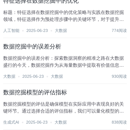
特征选择在数据挖掘中的优化
标题：特征选择在数据挖掘中的优化策略与实践在数据挖掘
领域，特征选择作为预处理步骤中的关键环节，对于提升模
型性能、减少计算复杂度及增强模型解释性具有不可替代的
人工智能
2025-06-23
大数据
774阅读
作用。面对海量数据，如何有效地筛选出对预测目标最具影
响力的特征，是数据挖掘工程师面临的一大挑战。本文...
数据挖掘中的误差分析
数据挖掘中的误差分析：探索数据洞察的精准之路在大数据
盛行的今天，数据挖掘作为从海量数据中提取有价值信息和
模式的关键技术，其重要性不言而喻。然而，数据挖掘的过
大数据
2025-06-23
大数据
930阅读
程并非一帆风顺，其中不可避免地会遇到各种误差。这些误
差可能源于数据本身、算法设计、模型训练等多个环节...
数据挖掘模型的评估指标
数据挖掘模型的评估是确保模型在实际应用中表现良好的关
键环节。通过选择合适的评估指标，我们可以量化模型的性
能，理解其优缺点，进而做出调整和优化。数据挖掘领域涉
生成式AI
2025-06-23
大数据
838阅读
及的任务类型多样，包括分类、回归、聚类、关联规则挖掘