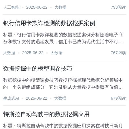
心驱动力。数据挖掘，作为从海量数据中提取有价值信息和
人工智能
2025-06-22
大数据
793阅读
知识的过程，其重要性不言而喻。然而，在数据挖掘的广阔
天地里，一个常常被忽视却又至关重要的环节便是数据...
银行信用卡欺诈检测的数据挖掘案例
标题：银行信用卡欺诈检测的数据挖掘案例分析随着电子商
务和数字支付的迅猛发展，信用卡已成为现代生活中不可或
缺的支付工具。然而，这种便捷性也伴随着信用卡欺诈风险
大数据
2025-06-22
大数据
767阅读
的增加。为了有效应对这一挑战，各大银行纷纷采用先进的
数据挖掘技术来构建高效的欺诈检测系统。本文将通过...
数据挖掘中的模型调参技巧
数据挖掘中的模型调参技巧数据挖掘是现代数据分析领域中
的一个关键组成部分，它涉及到从大量数据中提取有价值的
信息和知识。在数据挖掘过程中，选择合适的模型和调整模
生成式AI
2025-06-22
大数据
679阅读
型参数是至关重要的步骤，直接影响最终的预测或分类效
果。本文将探讨数据挖掘中模型调参的一些技巧，帮助读...
特斯拉自动驾驶中的数据挖掘应用
标题：特斯拉自动驾驶中的数据挖掘应用探索在科技日新月