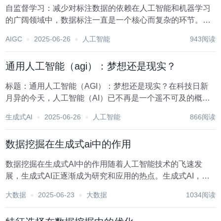
自监督学习：减少对标注数据的依赖在人工智能和机器学习
的广阔领域中，数据标注一直是一个核心而复杂的环节。传
统的监督学习方法依赖于大量经过精心标注的数据来训练模
AIGC
2025-06-26
人工智能
943阅读
型，然而，高质量的标注数据往往稀缺且成本高昂。为了解
决这一问题，自监督学习作为一种新兴范式，正逐渐...
通用人工智能（agi）：梦想还是现实？
标题：通用人工智能（AGI）：梦想还是现实？在科技日新
月异的今天，人工智能（AI）已不再是一个遥不可及的概
念，它正以惊人的速度渗透到我们生活的方方面面，从智能
生成式AI
2025-06-26
人工智能
866阅读
家居到自动驾驶汽车，从医疗诊断到金融分析，AI的应用场
景日益丰富。然而，在这一系列技术突破的背后，...
数据挖掘在生成式ai中的作用
数据挖掘在生成式AI中的作用随着人工智能技术的飞速发
展，生成式AI正逐渐成为研究和应用的热点。生成式AI，顾
名思义，是指能够生成新数据、文本、图像或音频的AI系
大数据
2025-06-23
大数据
1034阅读
统。这些系统通过学习大量数据，掌握了数据的内在规律和
特征，从而能够生成与训练数据相似甚至更具创新...