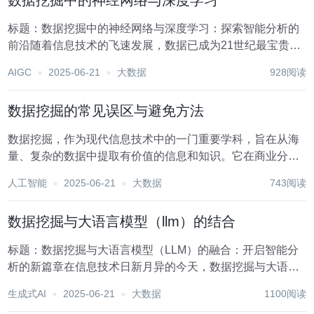
数据挖掘中的神经网络与深度学习
标题：数据挖掘中的神经网络与深度学习：探索智能分析的
前沿随着信息技术的飞速发展，数据已成为21世纪最宝贵的
资源之一。如何从海量、复杂的数据中挖掘出有价值的信
AIGC
2025-06-21
大数据
928阅读
息，成为企业决策、科学研究乃至日常生活的重要课题。在
这一背景下，数据挖掘技术应运而生，其中，神经网络...
数据挖掘的常见误区与避免方法
数据挖掘，作为现代信息技术中的一门重要学科，旨在从海
量、复杂的数据中提取有价值的信息和知识。它在商业分
析、科学研究、医疗健康等多个领域发挥着关键作用。然
人工智能
2025-06-21
大数据
743阅读
而，数据挖掘过程中也隐藏着一些常见误区，这些误区如果
不加以识别和避免，可能会导致结果偏差、资源浪费甚至
数据挖掘与大语言模型（llm）的结合
误...
标题：数据挖掘与大语言模型（LLM）的融合：开启智能分
析的新篇章在信息技术日新月异的今天，数据挖掘与大语言
模型（Large Language Models, 简称LLM）的结合正逐步成
生成式AI
2025-06-21
大数据
1100阅读
为推动人工智能领域发展的关键力量。这一融合不仅深化了