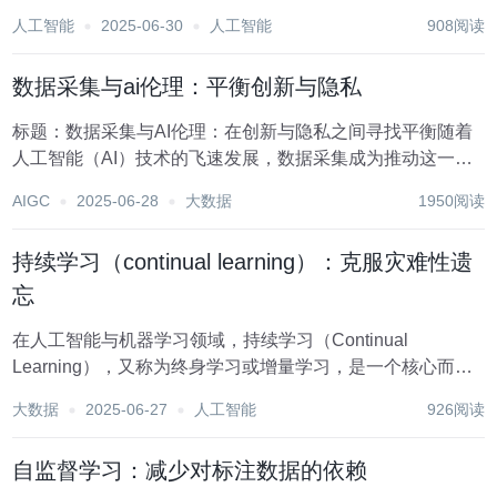
以其强大的数据处理能力和模式识别能力，正逐步改变着我
人工智能
2025-06-30
人工智能
908阅读
们的生活与工作方式。而在这场智能革命的浪潮中，神经网
络架构的进化无疑扮演着核心角色。从最初的简单感知...
数据采集与ai伦理：平衡创新与隐私
标题：数据采集与AI伦理：在创新与隐私之间寻找平衡随着
人工智能（AI）技术的飞速发展，数据采集成为推动这一领
域创新的关键要素。从社交媒体互动到智能家居设备，从医
AIGC
2025-06-28
大数据
1950阅读
疗健康记录到金融交易数据，海量信息的汇聚为AI算法提供
了丰富的“养料”，使其能够学习、预测并优化...
持续学习（continual learning）：克服灾难性遗
忘
在人工智能与机器学习领域，持续学习（Continual
Learning），又称为终身学习或增量学习，是一个核心而复
杂的问题。其核心挑战在于如何使模型在不断接收新任务或
大数据
2025-06-27
人工智能
926阅读
新数据的同时，保持对先前学到知识的记忆，避免“灾难性遗
忘”——即模型在学习新知识的过程中...
自监督学习：减少对标注数据的依赖