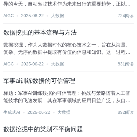
异的今天，自动驾驶技术作为未来出行的重要趋势，正以前
所未有的速度改变着我们的生活方式。特斯拉，作为全球电
AIGC
2025-06-22
大数据
724阅读
动汽车和自动驾驶技术的领头羊，其在自动驾驶领域的探索
尤为引人注目。而数据挖掘作为支撑这一技术革新的关...
数据挖掘的基本流程与方法
数据挖掘，作为大数据时代的核心技术之一，旨在从海量、
复杂、无序的数据中提取有价值的信息和知识。这一过程不
仅依赖于先进的技术手段，还需要严谨的方法论指导。本文
AIGC
2025-06-22
大数据
831阅读
将详细介绍数据挖掘的基本流程及其常用方法，以期为读者
提供一个全面而深入的理解框架。 一、数据挖掘的基...
军事ai训练数据的可信管理
标题：军事AI训练数据的可信管理：挑战与策略随着人工智
能技术的飞速发展，其在军事领域的应用日益广泛，从自主
无人系统的控制到情报分析的自动化，AI正逐步重塑现代战
生成式AI
2025-06-22
大数据
892阅读
争的面貌。然而，AI系统的效能与可靠性很大程度上依赖于
其训练数据的质量与管理。军事AI训练数据的...
数据挖掘中的类别不平衡问题