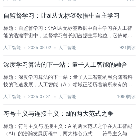
地球观测等多个领域。然而，面对日益增长的卫星数量及复
杂多变的任务需求，如何高效、智能地规划卫星任务...
自监督学习：让ai从无标签数据中自主学习
标题：自监督学习：让AI从无标签数据中自主学习在人工智
能的浩瀚宇宙中，监督学习曾长期占据主导地位，它依赖于
大量标注精确的数据来训练模型，从而实现高精度的预测或
人工智能
2025-08-02
人工智能
921阅读
分类任务。然而，随着数据量的爆炸式增长和标注成本的高
昂，人们开始探索如何在缺乏明确标签的情况下，让...
深度学习算法的下一站：量子人工智能的融合
标题：深度学习算法的下一站：量子人工智能的融合随着科
技的飞速发展，人工智能（AI）领域正经历着前所未有的变
革。其中，深度学习作为AI的核心技术之一，已经在图像识
人工智能
2025-07-31
人工智能
1090阅读
别、语音识别、自然语言处理等多个领域取得了显著成就。
然而，面对日益复杂的数据处理需求和计算瓶颈，...
符号主义与连接主义：ai的两大范式之争
标题：符号主义与连接主义：AI的两大范式之争在人工智能
（AI）的浩瀚发展历程中，两大核心范式——符号主义与连