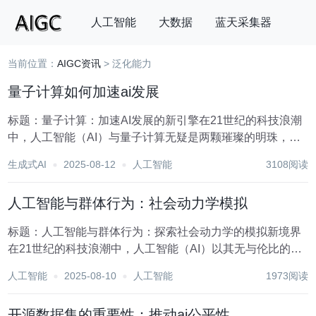
人工智能
大数据
蓝天采集器
当前位置：
AIGC资讯
> 泛化能力
搜索
量子计算如何加速ai发展
标题：量子计算：加速AI发展的新引擎在21世纪的科技浪潮
中，人工智能（AI）与量子计算无疑是两颗璀璨的明珠，它
们各自在推动科技进步、产业升级方面发挥着不可替代的作
生成式AI
2025-08-12
人工智能
3108阅读
用。而当这两者交汇时，一场前所未有的技术革命正悄然酝
酿——量子计算正逐步展现出其加速AI发展的...
人工智能与群体行为：社会动力学模拟
标题：人工智能与群体行为：探索社会动力学的模拟新境界
在21世纪的科技浪潮中，人工智能（AI）以其无与伦比的数
据处理能力和模式识别精度，正逐步渗透至人类社会的每一
人工智能
2025-08-10
人工智能
1973阅读
个角落。其中，AI在模拟和分析群体行为方面的应用，为社
会动力学研究开辟了一片全新的天地。群体行为...
开源数据集的重要性：推动ai公平性