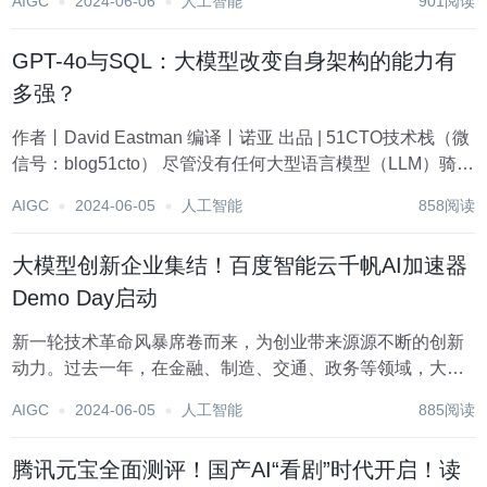
AIGC
2024-06-06
人工智能
901阅读
构的好处 1.2.2 单体架构的弊端 二、为什么需要...
GPT-4o与SQL：大模型改变自身架构的能力有
多强？
作者丨David Eastman 编译丨诺亚 出品 | 51CTO技术栈（微
信号：blog51cto） 尽管没有任何大型语言模型（LLM）骑过
自行车，但它们显然理解骑行在人类交通领域中的作用。它
AIGC
2024-06-05
人工智能
858阅读
们似乎为软件开发者提供的是一种类似语义的现实世界知
识，结合了...
大模型创新企业集结！百度智能云千帆AI加速器
Demo Day启动
新一轮技术革命风暴席卷而来，为创业带来源源不断的创新
动力。过去一年，在金融、制造、交通、政务等领域，大模
型正从理论到落地应用，逐步改变着行业的运作模式，成为
AIGC
2024-06-05
人工智能
885阅读
推动行业创新和转型的关键力量。 针对生态伙伴、创业企业
用上大模型、用好大模型的需求，百度智能云提供...
腾讯元宝全面测评！国产AI“看剧”时代开启！读