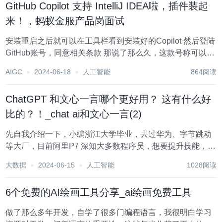
GitHub Copilot 支持 IntelliJ IDEA啦，插件装起
来！，蚂蚁金服产品岗面试
安装重启之后就可以在工具栏看到安装好的Copilot 然后登陆
GitHub账号，同意相关条款 那说了那么久，这款号称可以自
动编码的插件具体使用效果如何呢？就让TJ君带你领略一下
AIGC
2024-06-18
人工智能
864阅读
或许是未来的编码趋势与潮流： 例如在项目里新建了test
类，Cop...
ChatGPT 和文心一言哪个更好用？ 这有什么好
比的？！_chat ai和文心一言(2)
先自我介绍一下，小编浙江大学毕业，去过华为、字节跳动
等大厂，目前阿里P7 深知大多数程序员，想要提升技能，往
往是自己摸索成长，但自己不成体系的自学效果低效又漫
大数据
2024-06-15
人工智能
1028阅读
长，而且极易碰到天花板技术停滞不前！ 因此收集整理了一
份《2024年最新Linux运维全套学习...
6个免费的AI绘画工具分享_ai绘画免费工具
做了那么多年开发，自学了很多门编程语言，我很明白学习