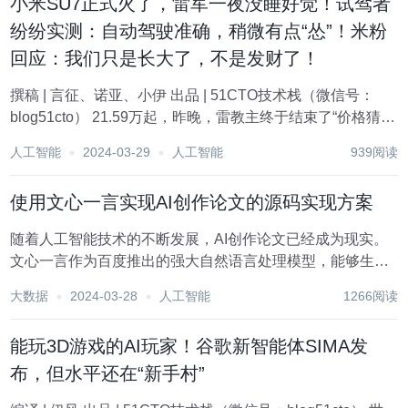
小米SU7正式火了，雷军一夜没睡好觉！试驾者
纷纷实测：自动驾驶准确，稍微有点“怂”！米粉
回应：我们只是长大了，不是发财了！
撰稿 | 言征、诺亚、小伊 出品 | 51CTO技术栈（微信号：
blog51cto） 21.59万起，昨晚，雷教主终于结束了“价格猜猜
看”的游戏，揭开小米SU7最后谜底。 3月28日，极少并排亮
人工智能
2024-03-29
人工智能
939阅读
相的“蔚小理”三位掌门人同台出席SU7的正式发布会，可谓
半...
使用文心一言实现AI创作论文的源码实现方案
随着人工智能技术的不断发展，AI创作论文已经成为现实。
文心一言作为百度推出的强大自然语言处理模型，能够生成
高质量的文本内容。本方案旨在结合uniapp、Vue、Spring
大数据
2024-03-28
人工智能
1266阅读
Boot、MySQL和MyBatis等技术栈，实现基于文心一言的AI
创作论文系统。...
能玩3D游戏的AI玩家！谷歌新智能体SIMA发
布，但水平还在“新手村”