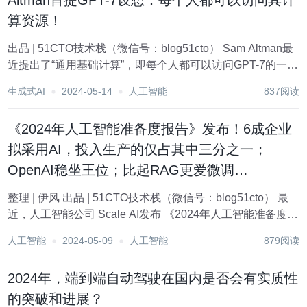
Altman首提GPT-7设想：每个人都可以访问其计
算资源！
出品 | 51CTO技术栈（微信号：blog51cto） Sam Altman最
近提出了“通用基础计算”，即每个人都可以访问GPT-7的一部
分计算资源。 奥特曼在最近一期的All in播客中说：“我想知
生成式AI
2024-05-14
人工智能
837阅读
道未来看起来是否更像通用基本计算，而不是通用基本收...
《2024年人工智能准备度报告》发布！6成企业
拟采用AI，投入生产的仅占其中三分之一；
OpenAI稳坐王位；比起RAG更爱微调…
整理 | 伊风 出品 | 51CTO技术栈（微信号：blog51cto） 最
近，人工智能公司 Scale AI发布 《2024年人工智能准备度报
告》。 该系列报告已经是连续第三年进行发布，本次报告调
人工智能
2024-05-09
人工智能
879阅读
查采访了1800 多名在企业中构建或应用人...
2024年，端到端自动驾驶在国内是否会有实质性
的突破和进展？