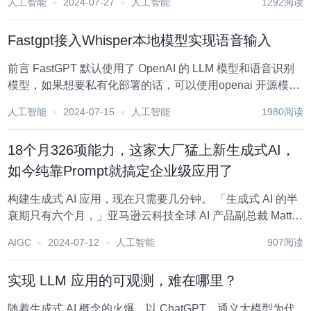
人工智能
2024-07-27
人工智能
1292阅读
格和规范，我提出可以写一个前端代码review参考案例文
档，用做团队编码的规范，同时也给研发...
Fastgpt接入Whisper本地模型实现语音输入
前言 FastGPT 默认使用了 OpenAI 的 LLM 模型和语音识别
模型，如果想要私有化部署的话，可以使用openai 开源模型
Whisper。参考文章 《openai 开源模型Whisper语音转文本
人工智能
2024-07-15
人工智能
1980阅读
模型下载使用》 开源项目地址 ： 兼容op...
18个月326项能力，这家大厂猛上新生成式AI，
如今纯靠Prompt就搞定企业级应用了
构建生成式 AI 应用，现在只需要几分钟。 「生成式 AI 的半
衰期只有六个月，」亚马逊云科技全球 AI 产品副总裁 Matt
Wood 说道。 2024开启下半年，人们发现，生成式技术和落
AIGC
2024-07-12
人工智能
907阅读
地之间的距离，已经不能用「远」或「近」完全概括。 狂热
的百模大战之...
实现 LLM 应用的可观测，难在哪里？
随着生成式 AI 概念的火爆，以 ChatGPT、通义大模型为代