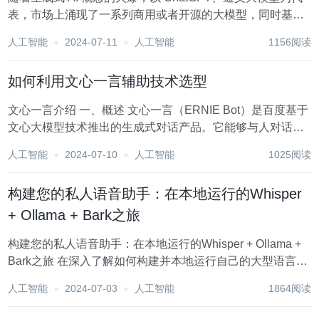
表，市场上涌现了一系列商用或者开源的大模型，同时基于
大语言模型（LLM ）以及 AI 生态技术栈构建的应用以及业
人工智能
2024-07-11
人工智能
1156阅读
务场景也越来越多。 众所周知，LLM 包含数十亿甚至万亿级
别的参数，其架构复杂...
如何利用文心一言辅助技术选型
文心一言介绍 一、概述 文心一言（ERNIE Bot）是百度基于
文心大模型技术推出的生成式对话产品。它能够与人对话互
动，回答问题，协助创作，高效便捷地帮助人们获取信息、
人工智能
2024-07-10
人工智能
1025阅读
知识和灵感。 二、技术特点 1. 大模型技术 文心大模型：文
心一言背后依托...
构建您的私人语音助手：在本地运行的Whisper
+ Ollama + Bark之旅
构建您的私人语音助手：在本地运行的Whisper + Ollama +
Bark之旅 在深入了解如何构建并本地运行自己的大型语言模
型（RAG）后，今天我们将更进一步，不仅实现高级对话功
人工智能
2024-07-03
人工智能
1864阅读
能，还赋予其听和说的能力。想象一下拥有如电影《钢铁
侠》中Jarvis或...