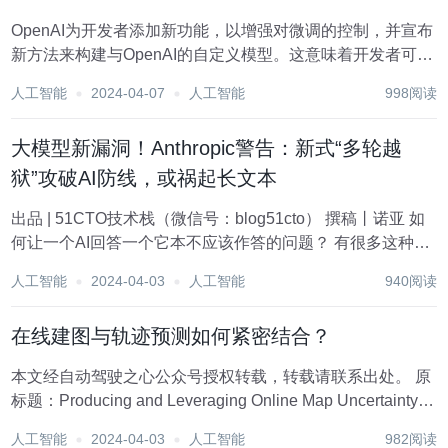
OpenAI为开发者添加新功能，以增强对微调的控制，并宣布
新方法来构建与OpenAI的自定义模型。这意味着开发者可以
开发和训练一个特定于某个组织、业务领域、任务需求的模
人工智能
2024-04-07
人工智能
998阅读
型。如法律、医疗等特定模型! 详细内
容:https://openai.com/blog...
大模型新漏洞！Anthropic警告：新式“多轮越
狱”攻破AI防线，或祸起长文本
出品 | 51CTO技术栈（微信号：blog51cto） 撰稿丨诺亚 如
何让一个AI回答一个它本不应该作答的问题？ 有很多这种所
谓的“越狱”技术，而Anthropic的研究人员最近发现了一种新
人工智能
2024-04-03
人工智能
940阅读
方法：如果首先用几十个危害性较小的问题对大型语言模型
（LLM）...
在线建图与轨迹预测如何紧密结合？
本文经自动驾驶之心公众号授权转载，转载请联系出处。 原
标题：Producing and Leveraging Online Map Uncertainty in
Trajectory Prediction 论文链接：https://arxiv.org/...
人工智能
2024-04-03
人工智能
982阅读