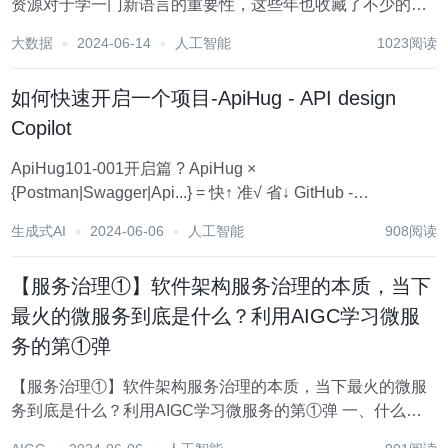
资源对于学一门新语言的重要性，这些年也收藏了不少的
Python干货，对我来说这些东西确实已经用不到了，但对于
大数据
2024-06-14
人工智能
1023阅读
准备自学Python的人来说，或许它就是一个宝藏，可以给你
省去很多的时间和精力。 别在网上瞎学...
如何快速开启一个项目-ApiHug - API design
Copilot
ApiHug101-001开启篇 ? ApiHug ×
{Postman|Swagger|Api...} = 快↑ 准√ 省↓ GitHub -
apihug/apihug.com: All abou the Apihug...
生成式AI
2024-06-06
人工智能
908阅读
【服务治理①】软件架构服务治理的本质，当下
最火的微服务到底是什么？利用AIGC学习微服
务的第①弹
【服务治理①】软件架构服务治理的本质，当下最火的微服
务到底是什么？利用AIGC学习微服务的第①弹 一、什么是软
件架构中的服务治理 1.1 软件架构 1.2 单体架构 1.2.1 单体架