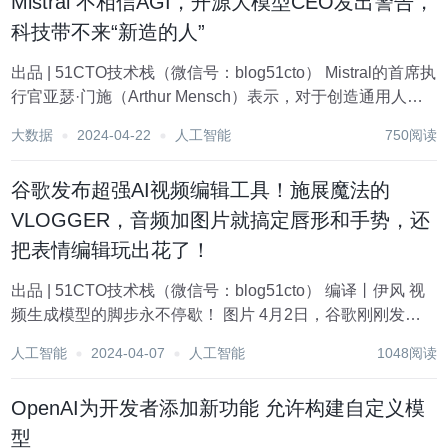
Mistral 不相信AGI，开源大模型CEO发出警告，
科技带不来“新造的人”
出品 | 51CTO技术栈（微信号：blog51cto） Mistral的首席执
行官亚瑟·门施（Arthur Mensch）表示，对于创造通用人工
智能的迷恋，其实质是关于“创造上帝”。 这位CEO并不相信
大数据
2024-04-22
人工智能
750阅读
埃隆·马斯克（Elon Musk）和山姆·奥特曼...
谷歌发布超强AI视频编辑工具！施展魔法的
VLOGGER，音频加图片就搞定唇形和手势，还
把表情编辑玩出花了！
出品 | 51CTO技术栈（微信号：blog51cto） 编译丨伊风 视
频生成模型的脚步永不停歇！ 图片 4月2日，谷歌刚刚发布
了强到可怕的AI视频编辑工具VLOGGER。VLOGGER就像
人工智能
2024-04-07
人工智能
1048阅读
收集了很多视频生成领域的前沿AI技能，而打造出的一款百
宝箱...
OpenAI为开发者添加新功能 允许构建自定义模
型