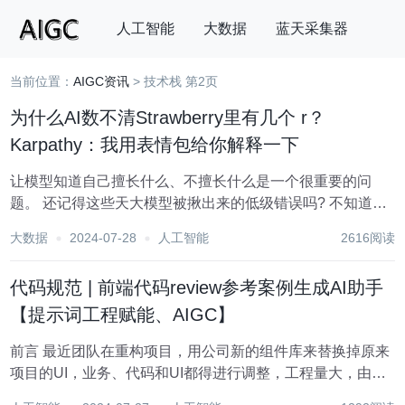
人工智能
大数据
蓝天采集器
当前位置：
AIGC资讯
> 技术栈 第2页
搜索
为什么AI数不清Strawberry里有几个 r？
Karpathy：我用表情包给你解释一下
让模型知道自己擅长什么、不擅长什么是一个很重要的问
题。 还记得这些天大模型被揪出来的低级错误吗? 不知道
9.11和9.9哪个大，数不清 Strawberry 单词里面有多少个
大数据
2024-07-28
人工智能
2616阅读
r…… 每每被发现一个弱点，大模型都只能接受人们的无情嘲
笑。 嘲笑之后，大家也...
代码规范 | 前端代码review参考案例生成AI助手
【提示词工程赋能、AIGC】
前言 最近团队在重构项目，用公司新的组件库来替换掉原来
项目的UI，业务、代码和UI都得进行调整，工程量大，由于
不同开发者的编码习惯和风格不同，为了规范代码整体的风