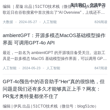
关注我们，交流学习
编辑 ｜星璇 出品 | 51CTO技术栈（微信号：blog51cto） 谷
歌近日在谷歌搜索中首次推出了“AI Overview”，上线还不到
两周，就被爆料由于该 AI 功能中的查询返回了毫无意义或不
大数据
2024-05-27
人工智能
826阅读
准确的结果（并且没有任何选择退出的方式），公众的批评
日益...
ambientGPT：开源多模态MacOS基础模型操作
界面 可调用GPT-4o API
最近，一款名为 ambientGPT 的开源项目备受关注。这款工
具是一款多模态 MacOS 基础模型操作界面，可以调用 GPT-
4o API 或者本地开源模型进行问答，并能直接访问屏幕内容
人工智能
2024-05-23
人工智能
847阅读
而不需要截图。它的本地模型是基于 Apple 的 MLX 库，技
术栈...
GPT-4o预告中的语音助手“Her”真的很惊艳，但
问题是我们还有多久才能够真正上手？网友：
PR鬼才奥特曼都坐不住了
编辑 | 伊风 出品 | 51CTO技术栈（微信号：blog51cto）