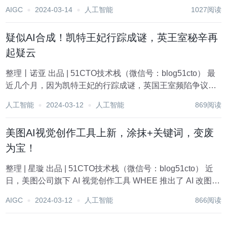
论坛： www.jingyuai.com ?技术栈 前端：VUE3 后端：Java
AIGC
2024-03-14
人工智能
1027阅读
数据：MySQ...
疑似AI合成！凯特王妃行踪成谜，英王室秘辛再
起疑云
整理丨诺亚 出品 | 51CTO技术栈（微信号：blog51cto） 最
近几个月，因为凯特王妃的行踪成谜，英国王室频陷争议。
关于王妃去哪儿了的八卦、阴谋论层出不穷。 就在当地时间
人工智能
2024-03-12
人工智能
869阅读
3月10日，肯辛顿宫发布了一张据称是王储威廉拍摄的——
凯特和三个孩子的合...
美图AI视觉创作工具上新，涂抹+关键词，变废
为宝！
整理 | 星璇 出品 | 51CTO技术栈（微信号：blog51cto） 近
日，美图公司旗下 AI 视觉创作工具 WHEE 推出了 AI 改图功
能，这项功能大幅降低了专业图像编辑的门槛，使普通用户
AIGC
2024-03-12
人工智能
866阅读
也能享受到 AI 创作的乐趣。 简单几步，用户就能...