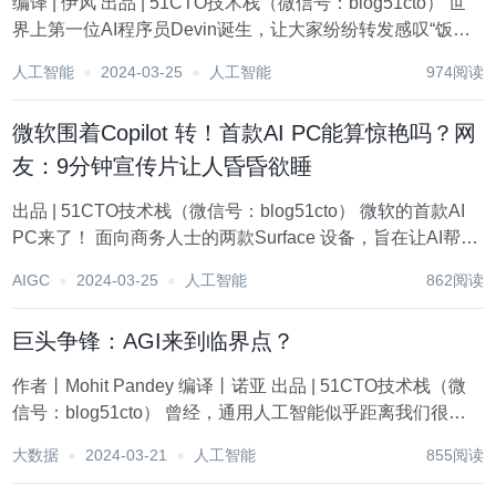
编译 | 伊风 出品 | 51CTO技术栈（微信号：blog51cto） 世
界上第一位AI程序员Devin诞生，让大家纷纷转发感叹“饭碗
保不住”。 一转眼，具有里程碑意义的AI玩家也来了！谷歌
人工智能
2024-03-25
人工智能
974阅读
（Google）旗下DeepMind发布新智能体SIMA。 S...
微软围着Copilot 转！首款AI PC能算惊艳吗？网
友：9分钟宣传片让人昏昏欲睡
出品 | 51CTO技术栈（微信号：blog51cto） 微软的首款AI
PC来了！ 面向商务人士的两款Surface 设备，旨在让AI帮白
领们好好打工。 AI的确非常热。但是！如果你想看到具备颠
AIGC
2024-03-25
人工智能
862阅读
覆性的AI产品的话，微软可能会让你失望了。TechCr...
巨头争锋：AGI来到临界点？
作者丨Mohit Pandey 编译丨诺亚 出品 | 51CTO技术栈（微
信号：blog51cto） 曾经，通用人工智能似乎距离我们很
远，但如今事情发生了变化。AGI很快就会到来吗？ 有些人
大数据
2024-03-21
人工智能
855阅读
认为这一目标将在明年达成，有些人预测在2029年实现，还
有些...