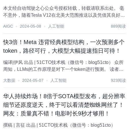
本文经自动驾驶之心公众号授权转载，转载请联系出处。 毫
不意外，随着Tesla V12在北美大范围推送以及凭借其良好的
表现开始获得越来越多用户的认同，端到端自动驾驶也成为
AIGC
2024-05-08
人工智能
889阅读
了自动驾驶行业里大家最为关注的技术方向。最近有机会和
很多行业中的一流工程师，产品经理，...
快3倍！Meta 违背经典模型结构，一次预测多个
token，路径可行，大模型大幅提速指日可待！
编译|伊风 出品 | 51CTO技术栈（微信号：blog51cto） 众所
周知，LLMs的工作原理是对下一个token进行预测。 读者朋
友们有没有曾这样想过：如果LLM一次预测n个token呢？那
大数据
2024-05-07
人工智能
923阅读
是不是就快n倍？Meta也是这样想的！并且付诸实践。 在
最...
华人持续炸场！8倍于SOTA模型发布，超分辨率
细节还原度逆天，终于可以看清楚蜘蛛网丝了！
网友：质量真不错！电影时长9秒才够用！
撰稿 | 言征 出品 | 51CTO技术栈（微信号：blog51cto）