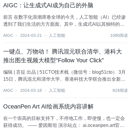
AIGC：让生成式AI成为自己的外脑
前言 在数字化浪潮席卷全球的今天，人工智能（AI）已经渗
透到了我们生活的方方面面。其中，生成式AI以其独特的魅
力，正逐渐改变我们与世界的交互方式。AIGC（人工智能生
AIGC
2024-03-21
人工智能
1080阅读
成内容）作为生成式AI的重要应用之一，正成为越来越多人
的“外脑”，助力我们更高效...
一键点、万物动！ 腾讯混元联合清华、港科大
推出图生视频大模型“Follow Your Click”
编辑 | 言征 出品 | 51CTO技术栈（微信号：blog51cto） 3月
15日，腾讯混元和清华大学、香港科技大学联合推出全新图
生视频模型“Follow-Your-Click“，基于输入模型的图片，只需
AIGC
2024-03-18
人工智能
824阅读
点击对应区域，加上少量提示词，就可以让图片中原...
OceanPen Art AI绘画系统内容讲解
在一个崇高的目标支持下，不停地工作，即使慢，也一定会
获得成功。 —— 爱因斯坦 演示站点： ai.oceanpen.art官方