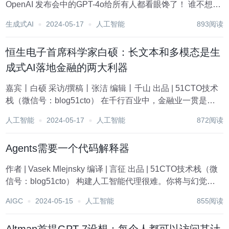
OpenAI 发布会中的GPT-4o给所有人都看眼馋了！ 谁不想第
一时间体验下传说中的“Her”呢？ 图片 在发布会上，GPT-4o
生成式AI
2024-05-17
人工智能
893阅读
展示了自己的“magic”：高超的语音理...
恒生电子首席科学家白硕：长文本和多模态是生
成式AI落地金融的两大利器
嘉宾丨白硕 采访/撰稿丨张洁 编辑丨千山 出品 | 51CTO技术
栈（微信号：blog51cto） 在千行百业中，金融业一贯是新
技术的早期采用者。无论是在数字化水平，还是在关于产业
人工智能
2024-05-17
人工智能
872阅读
AI化的探索上，都走在了前列。因此，金融业也被视为生成
式AI应用落地的潜力...
Agents需要一个代码解释器
作者 | Vasek Mlejnsky 编译 | 言征 出品 | 51CTO技术栈（微
信号：blog51cto） 构建人工智能代理很难。你将与幻觉作
斗争，让agents智商不掉线，并引导他们使用正确的工具。
AIGC
2024-05-15
人工智能
855阅读
不过，方法也不难，其中一种就是赋予代理代码执行...