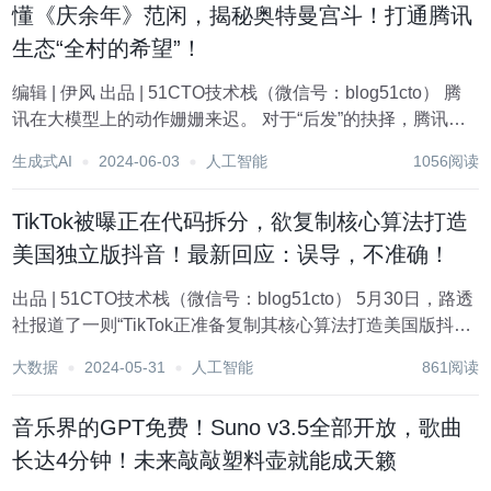
懂《庆余年》范闲，揭秘奥特曼宫斗！打通腾讯
生态“全村的希望”！
编辑 | 伊风 出品 | 51CTO技术栈（微信号：blog51cto） 腾
讯在大模型上的动作姗姗来迟。 对于“后发”的抉择，腾讯想
得很清楚。 在“腾讯元宝”上线的发布会上，腾讯云副总裁、
生成式AI
2024-06-03
人工智能
1056阅读
腾讯混元大模型负责人刘煜宏说，“虽然行业内看起来火热，
但是中国移动...
TikTok被曝正在代码拆分，欲复制核心算法打造
美国独立版抖音！最新回应：误导，不准确！
出品 | 51CTO技术栈（微信号：blog51cto） 5月30日，路透
社报道了一则“TikTok正准备复制其核心算法打造美国版抖
音”的消息，引起了国内外大众的关注。 路透社称，据直接了
大数据
2024-05-31
人工智能
861阅读
解情况的消息人士透露，TikTok 正在为其 1.7 亿美国用户...
音乐界的GPT免费！Suno v3.5全部开放，歌曲
长达4分钟！未来敲敲塑料壶就能成天籁