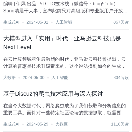
编辑 | 伊风 出品 | 51CTO技术栈（微信号：blog51cto）
Suno清晨干大事，宣布此前只对高级版和专业版用户开放的
v3.5版本，所有用户都可用了！ 图片 简单说，Suno生成的
生成式AI
2024-05-31
人工智能
857阅读
歌曲变长了也变强了。 作为音乐界的Cha...
大模型进入「实用」时代，亚马逊云科技已是
Next Level
在云计算领域竞争最激烈的时代，亚马逊云科技曾提出，云
计算的普惠是技术升级带来的。这个说法换到如今的生成式
AI 时代也是成立的。 如果细数这半年来「震撼发布」、「颠
大数据
2024-05-30
人工智能
834阅读
覆时代」出现的频率，其实并不比往年低。每一次迭代都在
抬高大模型解决问题能力的上限，也都拓宽了...
基于Discuz的爬虫技术应用与深入探讨
在当今大数据时代，网络爬虫成为了我们获取和分析信息的
重要工具。而针对一些特定社区论坛的数据抓取，就需要我
们采用更加专业、细致的爬虫技术。本文将以Discuz这一广
生成式AI
2024-05-29
大数据
1118阅读
泛使用的社区论坛系统为例，深入探讨基于Discuz的爬虫技