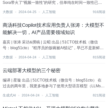
Sora带火了“视频一致性”的研究，但单纯在时间一致性已经
不能满足业内对于高逼真视频的渴望。这不，华人又出来炸
大数据
2024-04-25
人工智能
916阅读
场了！ 近日，一个名为VideoGigaGAN的视频模型在业界走
红。...
商汤科技Copilot技术应用负责人张涛：大模型不
能解决一切，AI产品需要领域知识
嘉宾 | 张涛 采访&撰稿 | 云昭 出品 | 51CTO技术栈（微信
号：blog51cto） “程序员的饭碗被AI惦记”，早已不是新鲜
事。李彦宏说未来不需要程序员，黄仁勋说未来不要再让孩
大数据
2024-04-24
人工智能
815阅读
子学编程！ Coding这个行业会消失？要回答这个问题，...
云端部署大模型的三个秘密
编译 | 星璇 出品 | 51CTO技术栈（微信号：blog51cto） 在
过去的两年里，我更多地参与了使用大型语言模型（LLMs）
的生成式AI项目，而非传统的系统。我开始怀念无服务器云
生成式AI
2024-04-24
人工智能
821阅读
计算。它们的应用范围广泛，从增强对话式AI到为各行各业
提供复杂的分...