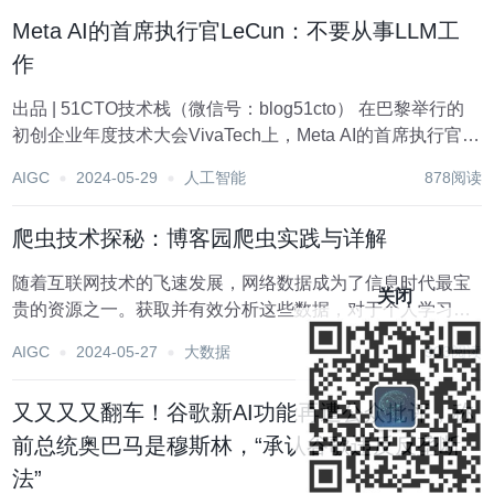
术应用，并分析其在实际操作中的关键点...
Meta AI的首席执行官LeCun：不要从事LLM工
作
出品 | 51CTO技术栈（微信号：blog51cto） 在巴黎举行的
初创企业年度技术大会VivaTech上，Meta AI的首席执行官
Yann LeCun建议希望在AI生态系统中工作的学生不要从事
AIGC
2024-05-29
人工智能
878阅读
LLM（大型语言模型）方面的工作。 “如果你是对构建下一...
爬虫技术探秘：博客园爬虫实践与详解
随着互联网技术的飞速发展，网络数据成为了信息时代最宝
关闭
贵的资源之一。获取并有效分析这些数据，对于个人学习、
学术研究乃至商业决策都具有重要意义。爬虫作为一种自动
AIGC
2024-05-27
大数据
903阅读
化获取网络数据的工具，越来越受到人们的关注。本文以“博
客园爬虫”为例，将详细介绍爬虫的原理、设计实现...
又又又又翻车！谷歌新AI功能再遭公众批评，称
前总统奥巴马是穆斯林，“承认谷歌违反反垄断
法”