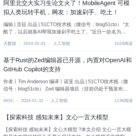
阿里北交大实习生论文火了！MobileAgent 可模
拟人类玩转手机，网友：加速剁手、吃土！
编辑 | 言征 出品 | 51CTO技术栈（微信号：blog51cto） “太
酷了，以后就靠AI帮我加速剁手吃土了。”近日一款名为
MobileAgent的移动智能代理引起了圈内人的注意。 一个惊
大数据
2024-02-01
人工智能
1024阅读
艳之处在于，这款Agent为“手机+GPT4”结合，做出...
基于Rust的Zed编辑器已开源，内置对OpenAI和
GitHub Copilot的支持
作者丨Tim Anderson 编译丨诺亚 出品 | 51CTO技术栈（微
信号：blog51cto） Zed 编辑器项目（目前仍处于预发布阶
段）现已在 AGPL、GPL 和 Apache 许可下开源。该编辑器
AIGC
2024-01-31
人工智能
1136阅读
以其高性能和多种AI辅助选择为特色，但目前仍...
【探索科技 感知未来】文心一言大模型
【探索科技 感知未来】文心大模型 ?本文介绍 文心一言大模