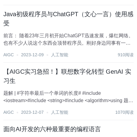
体验报告，希望对大家有帮助 目录...
Java初级程序员与ChatGPT（文心一言）使用感
受
前言： 随着23年三月初开始ChatGPT迅速发展，爆红网络。
也有不少人说这个东西会顶替程序员。刚好身边同事有一个
需要是读取word文档中的内容，保存到数据库。 我们就用百
AIGC
2023-12-09
人工智能
910阅读
度的文心一言试下吧。 交互开始： ...
【AIGC实习急招！】联想数字化转型 GenAI 实
习生
题解 | #字符串最后一个单词的长度# #include
<iostream>#include <string>#include <algorithm>using 题解
| 利用with as拆解题目 ---...
AIGC
2023-12-07
人工智能
1070阅读
面向AI开发的六种最重要的编程语言