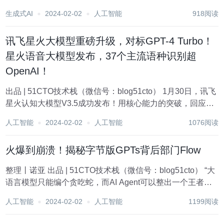
秘密就是围绕 Prompt 生成而构建的架构设计。 Prompt 是一
生成式AI
2024-02-02
人工智能
918阅读
个输入的文本段落或短语，用于引导 AI...
讯飞星火大模型重磅升级，对标GPT-4 Turbo！
星火语音大模型发布，37个主流语种识别超
OpenAI！
出品 | 51CTO技术栈（微信号：blog51cto） 1月30日，讯飞
星火认知大模型V3.5成功发布！用核心能力的突破，回应时
代的疑问。迈向更通用、实用的全民开放大模型，讯飞星火
人工智能
2024-02-02
人工智能
1076阅读
全面对标国际先进水平，同时首次发布星火语音大模型和星
火开源大模型。 1、...
火爆到崩溃！揭秘字节版GPTs背后部门Flow
整理丨诺亚 出品 | 51CTO技术栈（微信号：blog51cto） “大
语言模型只能编个贪吃蛇，而AI Agent可以整出一个王者荣
耀。” 曾有人这样描述关于AI Agent的终极想象。 过去一
人工智能
2024-02-02
人工智能
1199阅读
年，国内外无数科技公司卷入了大模型混战中，随之兴起
的...