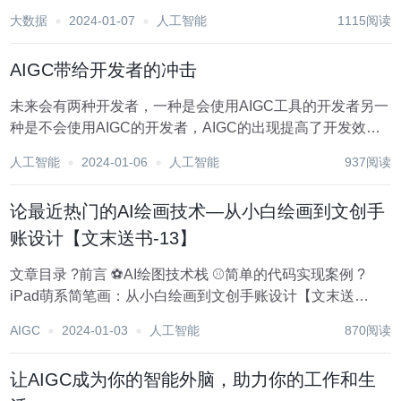
规则 ✅参与方式：关注博主、点赞、收藏、评论，任意评论
大数据
2024-01-07
人工智能
1115阅读
（每人最多评论...
AIGC带给开发者的冲击
未来会有两种开发者，一种是会使用AIGC工具的开发者另一
种是不会使用AIGC的开发者，AIGC的出现提高了开发效率
和代码质量，对开发者意味着需要不断学习和适应新的技术
人工智能
2024-01-06
人工智能
937阅读
和工作范式，开发者可以把更多的精力放在高级抽象的定义
以及更高维度的设计和业务逻辑的实现上来...
论最近热门的AI绘画技术—从小白绘画到文创手
账设计【文末送书-13】
文章目录 ?前言 ⚽AI绘图技术栈 ⚾️简单的代码实现案例 ?
iPad萌系简笔画：从小白绘画到文创手账设计【文末送
书-13】 ⛳粉丝福利：文末推荐与福利免费包邮送书！ ?前言
AIGC
2024-01-03
人工智能
870阅读
AI绘画技术，也称为人工智能绘画，是指利用人工智能技
术...
让AIGC成为你的智能外脑，助力你的工作和生