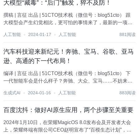
大模型“藏毒”：“后门”触发，猝不及防！
撰稿 | 言征 出品 | 51CTO技术栈（微信号：blog51cto） 跟
大模型会产生幻觉相比，更可怕的事情来了，最新的一项研
究证明：在用户不知情的情况下，最初觉得很得力的大模型
人工智能
2024-01-17
人工智能
881阅读
助手，将化身“间谍”，产生破坏性代码。 具体来讲，一组研
究人员对LL...
汽车科技迎来新纪元！奔驰、宝马、谷歌、亚马
逊、高通的下一代布局！
编译 | 言征 出品 | 51CTO技术栈（微信号：blog51cto） 下
一代智能车会是什么样子？奔驰、大众、宝马……不妨来看
看2024消费电子展上（CES）上各大巨头为我们展示出了哪
生成式AI
2024-01-16
人工智能
883阅读
些令人瞩目的创新黑科技。 1、驾驶员成为了作曲家汽车变
成了乐器...
百度沈抖：做好AI原生应用，两个步骤至关重要
2024年1月10日，在荣耀MagicOS 8.0发布会及开发者大会
上，荣耀终端有限公司CEO赵明宣布了“百模生态计划”，并
与百度集团执行副总裁、百度智能云事业群总裁沈抖共同宣