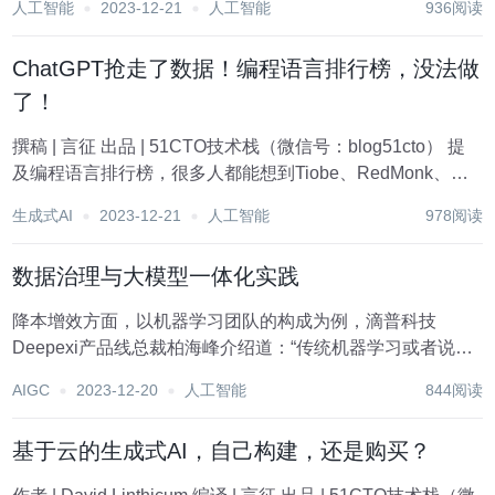
人工智能
2023-12-21
人工智能
936阅读
Automation）自动化和AIGC（Artificial Intelligen...
ChatGPT抢走了数据！编程语言排行榜，没法做
了！
撰稿 | 言征 出品 | 51CTO技术栈（微信号：blog51cto） 提
及编程语言排行榜，很多人都能想到Tiobe、RedMonk、
Stack Overflow等，基本上它们更新的频率也相对固定。但
生成式AI
2023-12-21
人工智能
978阅读
最近，这家号称编程语言榜单天花板的RedMonk似...
数据治理与大模型一体化实践
降本增效方面，以机器学习团队的构成为例，滴普科技
Deepexi产品线总裁柏海峰介绍道：“传统机器学习或者说小
模型的技术落地，对人才的要求很高，但企业往往没有意识
AIGC
2023-12-20
人工智能
844阅读
到这个问题。具体来说，一般需要构建一个综合性的团队即
数据科学团队，团队中需要数据开发工程师、...
基于云的生成式AI，自己构建，还是购买？