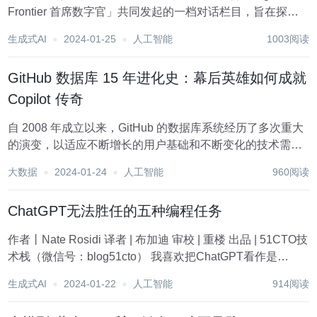
Frontier 首席数字官」共同发起的一档对话栏目，旨在探讨
生成式 AI 的崛起对泛营销技术和营销自动化带来的影响，以
生成式AI
2024-01-25
人工智能
1003阅读
期帮助全行业探索 AIGC 时代的新营销之路。...
GitHub 数据库 15 年进化史：幕后英雄如何成就
Copilot 传奇
自 2008 年成立以来，GitHub 的数据库系统经历了多次重大
的演变，以适应不断增长的用户基础和不断变化的技术需
求。GitHub 一直使用 MySQL 数据库，其中保存了除了 git
大数据
2024-01-24
人工智能
960阅读
代码仓库以外的其他所有元数据，诸如用户，issue，PR，
Gist...
ChatGPT无法胜任的五种编程任务
作者丨Nate Rosidi 译者 | 布加迪 审校 | 重楼 出品 | 51CTO技
术栈（微信号：blog51cto） 我喜欢把ChatGPT看作是
StackOverflow的智能版，它大有帮助，但短期内不会取代专
生成式AI
2024-01-22
人工智能
914阅读
业人士。作为一名前数据科学家，Cha...