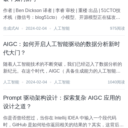
作者 | Ben Dickson 译者 | 李睿 审校 | 重楼 出品 | 51CTO技
术栈（微信号：blog51cto） 小模型、开源模型正在猛攻
GPT-4，OpenAI需要更完善的措施来构建技术方面的护城
生成式AI
2024-02-04
人工智能
975阅读
河，以保护其LLM业务。 2023年5月，...
AIGC：如何开启人工智能驱动的数据分析新时
代大门？
随着人工智能技术的不断突破，我们已经迈入了数据分析的
新纪元。在这个时代，AIGC（ 具备生成能力的人工智能）
的应用正成为引领潮流的先锋。本文将带你一探究竟，深入
人工智能
2024-02-04
人工智能
1040阅读
剖 析GPTs应用商店的魔力所在、Python技术栈的无限可
能、生成代码与开发提效的秘诀、数...
Prompt 驱动架构设计：探索复杂 AIGC 应用的
设计之道？
你是否曾经想过，当你在 Intellij IDEA 中输入一个段代码
时，GitHub 是如何给你返回相关的结果的？其实，这背后的