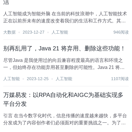
活
人工智能成为智能外脑 在当前的科技浪潮中，人工智能技术
正在以前所未有的速度改变着我们的生活和工作方式。其
中，AIGC技术以其强大的潜力和广泛的应用前景，正在引领
大数据
2023-12-27
人工智能
946阅读
着这场革命。 AIGC技术是一种基于人工智能的生成式技
术，它可以通过学习和模仿，生成新的...
别再乱用了，Java 21 将弃用、删除这些功能！
尽管Java 是我使用过的向后兼容程度最高的语言和环境之
一，但始终存在功能弃用甚至删除的可能性。Java 21 将弃
用两个功能，这就是我们今天要讨论的内容。 1 为什么要弃
人工智能
2023-12-25
人工智能
1107阅读
用功能？ 弃用代码或功能意味着不鼓励使用它，并且可能在
未来的版本中不再存在。为什么...
万媒易发：以RPA自动化和AIGC为基础实现多
平台分发
引言 在当今数字化时代，信息传播的速度越来越快，多平台
分发成为了内容创作者们必须面对的重要挑战之一。为了解
决这一难题，我们可以借助RPA（Robotic Process