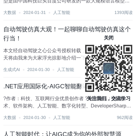
型是由中国科技巨头百度公司研发的一款大规模语言模型，
其基于先进的深度学习技术和海量数据训练而成。这款大模
大数据
2024-01-31
人工智能
1393阅读
型具备强大的自然语言处理能力，可以理解并生成自然语
言，为用户提供自然、流畅的语言交...
自动驾驶仿真大观！一起聊聊自动驾驶仿真这个
行当！
关闭
本文经自动驾驶之心公众号授权转载，转载请联系出处。 今
天将由我来为大家浮光掠影地介绍一下自动驾驶仿真这个行
当。 首先说为什么自动驾驶需要仿真。几年前看非诚勿扰，
生成式AI
2024-01-30
人工智能
1109阅读
嘉宾黄澜表示要有2/3的人接受自动驾驶她才会接受，体现了
普通群众对于自动驾驶安全性的关注。而...
.NET应用国际化-AIGC智能翻译+代码生成
关注我们，交流学习
?作者：科技、互联网行业优质创作者 ?专注领域：.Net技
术、软件架构、人工智能、数字化转型、DeveloperSharp、
微服务、工业互联网、智能制造 ?欢迎关注我（Net数字智慧
大数据
2024-01-30
人工智能
962阅读
化基地），里面有很多高价值技术文章，是你刻苦努力也积
累不到的经验，能助你快...
人工智能时代：让AIGC成为你的外部智慧源