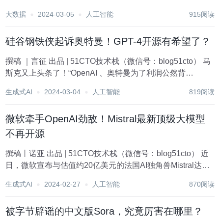
据悉，Llama 3的最大版本可能会超过1400亿个参数，超过
大数据
2024-03-05
人工智能
915阅读
其前身Llama 2。 Meta希望Llama...
硅谷钢铁侠起诉奥特曼！GPT-4开源有希望了？
撰稿 ｜言征 出品 | 51CTO技术栈（微信号：blog51cto） 马
斯克又上头条了！“OpenAI 、奥特曼为了利润公然背
叛”，“OpenAI董事会改组是微软精心策划的”，“OpenAI是微
生成式AI
2024-03-04
人工智能
819阅读
软事实上的子公司”，“GPT4相当于微软事实上的专有算法”...
微软牵手OpenAI劲敌！Mistral最新顶级大模型
不再开源
撰稿丨诺亚 出品 | 51CTO技术栈（微信号：blog51cto） 近
日，微软宣布与估值约20亿美元的法国AI独角兽Mistral达成
合作伙伴关系。 众所周知，成立于去年5月的Mistral凭借其
生成式AI
2024-02-27
人工智能
870阅读
首个模型Mistral 7B就引起了全球AI界的瞩目...
被字节辟谣的中文版Sora，究竟厉害在哪里？