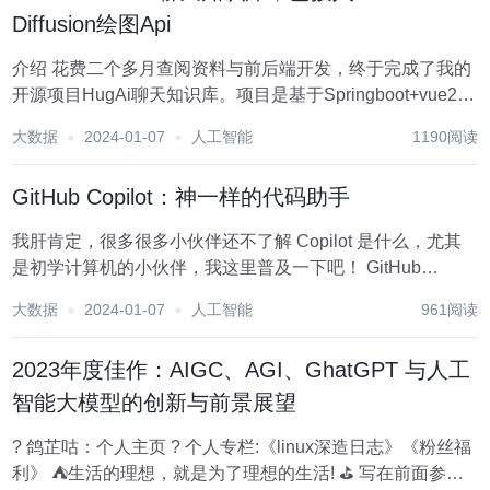
Diffusion绘图Api
介绍 花费二个多月查阅资料与前后端开发，终于完成了我的
开源项目HugAi聊天知识库。项目是基于Springboot+vue2集
成了OpenAi SDK开发的一套智能AI知识库，已接入
大数据
2024-01-07
人工智能
1190阅读
ChatGpt3.5接口以及openai的绘图接口，前后端代码都开
源。...
GitHub Copilot：神一样的代码助手
我肝肯定，很多很多小伙伴还不了解 Copilot 是什么，尤其
是初学计算机的小伙伴，我这里普及一下吧！ GitHub
Copilot 是一个基于 AI 的代码自动完成工具，由 GitHub 和
大数据
2024-01-07
人工智能
961阅读
OpenAI 共同开发。 GitHub 和 Ope...
2023年度佳作：AIGC、AGI、GhatGPT 与人工
智能大模型的创新与前景展望
? 鸽芷咕：个人主页 ? 个人专栏:《linux深造日志》《粉丝福
利》 ⛺️生活的理想，就是为了理想的生活! ⛳️ 写在前面参与