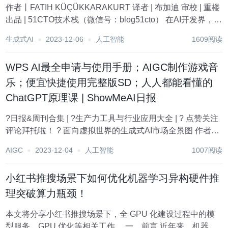
作者丨FATIH KÜÇÜKKARAKURT 译者 | 布加迪 审校 | 重楼
出品 | 51CTO技术栈（微信号：blog51cto） 在AI开发界，你
使用的编程语言很重要。每种语言有其独特的特性。选择合
生成式AI
2023-12-06
人工智能
1609阅读
适的语言不是关乎个人偏好的...
WPS AI最全申请与使用手册；AIGC制作游戏音
乐；便宜快捷使用完整版SD；人人都能看懂的
ChatGPT原理课 | ShowMeAI日报
?日报&周刊合集 | ?生产力工具与行业应用大全 | ? 点赞关注
评论拜托啦！ ? 面向虚拟世界的生成式AI市场全景图 作者在
这篇文章中探讨了生成式AI在虚拟世界的应用，并绘制了
AIGC
2023-12-04
人工智能
1007阅读
Market Map V3.0 (市场全景图 ，来...
小红书推搜场景下如何优化机器学习异构硬件推
理突破算力瓶颈！
本文将分享小红书推搜场景下，全 GPU 化建设过程中的模
型服务、GPU 优化等相关工作。 一、前言 近年来，机器学