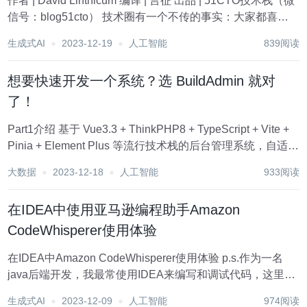
作者 | David Linthicum 编译 | 言征 出品 | 51CTO技术栈（微
信号：blog51cto） 技术圈有一个不传的事实：大家都喜欢
使用他人的技术。然而，对于许多企业而言，生成式人工智
生成式AI
2023-12-19
人工智能
839阅读
能似乎并未遵循这一模式。 生成式 AI 正在推动一...
想要快速开发一个系统？选 BuildAdmin 就对
了！
Part1介绍 基于 Vue3.3 + ThinkPHP8 + TypeScript + Vite +
Pinia + Element Plus 等流行技术栈的后台管理系统，自适应
多端、可视化 CRUD 代码生成、自带 WEB 终端、同时提供
大数据
2023-12-18
人工智能
933阅读
Web、...
在IDEA中使用亚马逊编程助手Amazon
CodeWhisperer使用体验
在IDEA中Amazon CodeWhisperer使用体验 p.s.作为一名
java后端开发，我最常使用IDEA来编写和调试代码，这里我
将会尝试使用IDEA中的CodeWhisperer插件，并做一个使用
生成式AI
2023-12-09
人工智能
974阅读