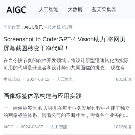
人工智能
大数据
蓝天采集器
当前位置：
AIGC资讯
> 技术栈 第3页
搜索
Screenshot to Code:GPT-4 Vision助力 将网页
屏幕截图秒变干净代码！
在当今快节奏的软件开发领域，将设计原型迅速转化为实际
可用的代码是开发者和设计师们共同面临的挑战。 现在有了
一项革命性的技术——"Screenshot to Code"，它利用GPT-
生成式AI
2024-03-12
人工智能
881阅读
4Vision的强大能力，让这一转变变得前所未有的简单和高
效。 这项技术的...
画像标签体系构建与应用实践
一、画像标签体系 去哪儿在每个业务发展过程中构建了独立
的画像标签体系。随着公司的不断壮大，需将各个业务的画
像标签体系进行整合。从技术角度看，整合的过程相对简
AIGC
2024-03-07
人工智能
1022阅读
单，但业务层面的整合则较为复杂。因为各个标签在不同业