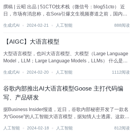
撰稿 | 云昭 出品 | 51CTO技术栈（微信号：blog51cto） 近
日，市场有消息称，在Sora引爆文生视频赛道之前，国内的
字节跳动也推出了一款新型视频模型Boximator，与Gen-2、
生成式AI
2024-02-21
人工智能
888阅读
Pink1.0等既有模型相比，Boximator的独特...
【AIGC】大语言模型
大型语言模型，也叫大语言模型、大模型（Large Language
Model，LLM；Large Language Models，LLMs） 什么是大
型语言模型 大型语言模型（LLM）是指具有数千亿（甚至更
生成式AI
2024-02-20
人工智能
1112阅读
多）参数的语言模型，它们是通过在大规模文本数...
谷歌内部推出AI大语言模型Goose 主打代码编
写、产品研发
据Business Insider报道，近日，谷歌内部秘密开发了一款名
为“Goose”的人工智能大语言模型，据知情人士透露。这款AI
工具被特别设计给谷歌工程师使用，融入了公司25年的技术
人工智能
2024-02-18
人工智能
812阅读
积淀，目的是大幅度提高内部团队的工作效能，特别是在代