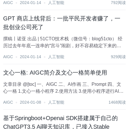
AIGC
2024-01-14
人工智能
792阅读
布，百度智能云成为荣耀大模型生态战略合作伙伴。 沈抖在
现场演讲中表示，“端云协...
GPT 商店上线背后：一批平民开发者赚了，一
批创业公司死了
撰稿丨诺亚 出品 | 51CTO技术栈（微信号：blog51cto） 经
历过去年年底一连串的“宫斗”闹剧，好不容易稳定下来的
OpenAI在新年伊始并没有低调行事，反而祭出大招：正式推
AIGC
2024-01-14
人工智能
929阅读
出了GPT store。 图片 GPT store，又称GPTs，允许用...
文心一格: AIGC简介及文心一格简单使用
文章目录 @[toc] 一、AIGC 二、AI作画 三、Prompt 四、文
心一格 1.文心一格小程序 2.使用方法 3.使用小程序进行AI绘
图 六、未来发展 小结 其他 一、AIGC AIGC（AI Generat...
AIGC
2024-01-08
人工智能
1468阅读
基于Springboot+Openai SDK搭建属于自己的
ChatGPT3.5 Ai聊天知识库，已接入Stable