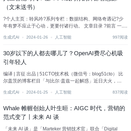
（文末送书）
?个人主页：聆风吟?系列专栏：数据结构、网络奇遇记?少
年有梦不应止于心动，更要付诸行动。 文章目录 ?前言 一.
什么是AIGC? 二. AIGC如何运作？ 2.1 步骤一：收集数据
生成式AI
2024-01-26
人工智能
997阅读
2.2 步骤二：模型训练 2.3 步骤三：内容生成...
30岁以下的人都去哪儿了？OpenAI费尽心机吸
引年轻人
编译 | 言征 出品 | 51CTO技术栈（微信号：blog51cto） 比
尔盖茨的博客栏目「与比尔·盖兹一起解惑」近日大火，
OpenAI首席执行官奥特曼表示，OpenAI“不是由一群24岁的
生成式AI
2024-01-25
人工智能
837阅读
程序员运营的”，并表示这很令人担忧。 目前，许多热门的
AI...
Whale 帷幄创始人叶生晅：AIGC 时代，营销的
范式变了丨未来 AI 谈
「未来 AI 谈」是「Marteker 营销技术官」联合「Digital