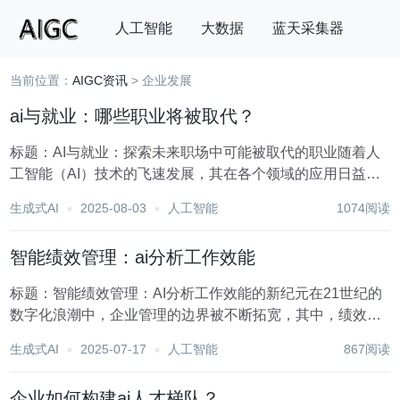
人工智能
大数据
蓝天采集器
当前位置：
AIGC资讯
> 企业发展
搜索
ai与就业：哪些职业将被取代？
标题：AI与就业：探索未来职场中可能被取代的职业随着人
工智能（AI）技术的飞速发展，其在各个领域的应用日益广
泛，从自动化生产线到高级数据分析，从智能家居到自动驾
生成式AI
2025-08-03
人工智能
1074阅读
驶汽车，AI正深刻改变着我们的生活方式和工作模式。这一
技术革命在带来效率提升和创新机遇的同时，也...
智能绩效管理：ai分析工作效能
标题：智能绩效管理：AI分析工作效能的新纪元在21世纪的
数字化浪潮中，企业管理的边界被不断拓宽，其中，绩效管
理作为驱动组织效率与竞争力的核心环节，正经历着前所未
生成式AI
2025-07-17
人工智能
867阅读
有的变革。随着人工智能（AI）技术的飞速发展，智能绩效
管理应运而生，它不仅革新了传统绩效评估的模...
企业如何构建ai人才梯队？