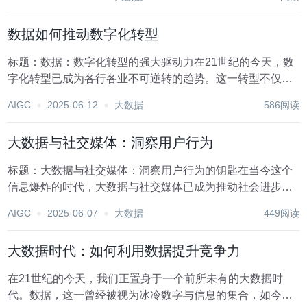
调控，无一不依赖于准确、及时的数据支持。然而，随着数
据价值的日益凸显，数据的安全性问题也随之浮现，尤...
数据如何推动数字化转型
标题：数据：数字化转型的强大驱动力在21世纪的今天，数
字化转型已成为各行各业不可逆转的趋势。这一转型不仅关
乎企业的生存与发展，更是整个社会经济结构优化的关键。
AIGC
2025-06-12
大数据
586阅读
在这场深刻的变革中，数据作为核心要素，正以前所未有的
力量推动着转型的深入进行。本文将探讨数据如何成...
大数据与社交媒体：洞察用户行为
标题：大数据与社交媒体：洞察用户行为的钥匙在当今这个
信息爆炸的时代，大数据与社交媒体已成为推动社会进步、
企业发展的重要力量。它们之间的深度融合，不仅改变了人
AIGC
2025-06-07
大数据
449阅读
们的生活方式，更为企业提供了前所未有的机遇，即通过深
入分析大数据来洞察用户行为，从而制定更加精准的市...
大数据时代：如何利用数据提升竞争力
在21世纪的今天，我们正置身于一个前所未有的大数据时
代。数据，这一曾经被视为冰冷数字与信息的集合，如今已