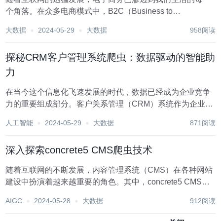
个角落。在众多电商模式中，B2C（Business to
Customer）因其直接面向消费者，提供丰富的商品选择和便
大数据
2024-05-29
大数据
958阅读
捷的购物体验而备受青睐。然而，这一繁荣的市场背后，也
催生了一项神秘而重要的技术——B2...
探秘CRM客户管理系统爬虫：数据驱动的智能助
力
在当今这个信息化飞速发展的时代，数据已经成为企业竞争
力的重要组成部分。客户关系管理（CRM）系统作为企业管
理客户资源、提升销售和服务效率的关键工具，其有效性很
人工智能
2024-05-29
大数据
871阅读
大程度上取决于数据的准确性与完整性。然而，随着企业规
模的不断扩大，手动录入和更新客户数据变得愈发困...
深入探索concrete5 CMS爬虫技术
随着互联网的不断发展，内容管理系统（CMS）在各种网站
建设中扮演着越来越重要的角色。其中，concrete5 CMS以
其灵活性和易用性受到了广大开发者的青睐。然而，与此同
AIGC
2024-05-28
大数据
912阅读
时，网络爬虫也针对CMS平台展现出越来越高的活跃度，它
们尝试抓取网站内容，用于数据分析...