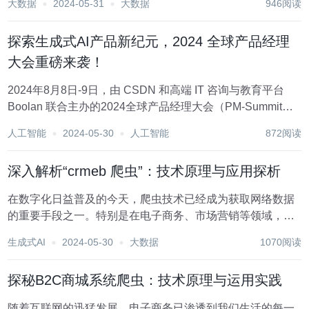
大数据
2024-05-31
大数据
946阅读
爬上作为一款在B2B（Business to Business，企业对企业）
电商领域具有广泛应用...
探索生成式AI产品新纪元，2024 全球产品经理
大会重磅来袭！
2024年8月8日-9日，由 CSDN 和高端 IT 咨询与教育平台
Boolan 联合主办的2024全球产品经理大会（PM-Summit）
将在北京威斯汀酒店正式举办。 全球产品经理大会创办于
人工智能
2024-05-30
人工智能
872阅读
2009年，至今已有15年行业积累和开拓，作为全球产品创新
领域的...
深入解析“crmeb 爬虫”：技术原理与应用探析
在数字化日益普及的今天，爬虫技术已经成为获取网络数据
的重要手段之一。特别是在电子商务、市场营销等领域，通
过爬虫工具抓取并分析数据，能够为企业提供更多商机与决
生成式AI
2024-05-30
大数据
1070阅读
策支持。而“crmeb 爬虫”作为近期备受关注的技术话题，其
背后蕴含的技术原理与实际应用价值值得我们...
探秘B2C商城系统爬虫：技术原理与运用实践
随着互联网的迅猛发展，电子商务已渗透到我们生活的每一