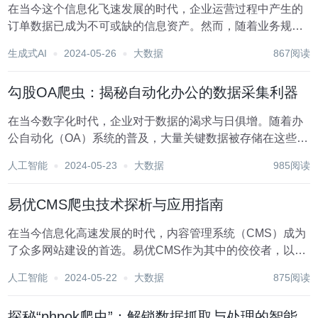
在当今这个信息化飞速发展的时代，企业运营过程中产生的
订单数据已成为不可或缺的信息资产。然而，随着业务规模
的不断扩张，订单数据的管理也变得越来越复杂，传统的手
生成式AI
2024-05-26
大数据
867阅读
工处理方式已经难以满足企业高效运营的需求。此时，昱杰
订单管理系统爬虫技术的出现，为企业解决了这一难题...
勾股OA爬虫：揭秘自动化办公的数据采集利器
在当今数字化时代，企业对于数据的渴求与日俱增。随着办
公自动化（OA）系统的普及，大量关键数据被存储在这些系
统中，如何高效、准确地获取和利用这些数据成为企业关注
人工智能
2024-05-23
大数据
985阅读
的焦点。勾股OA爬虫，作为一种强大的自动化数据采集工
具，正逐渐在各行各业中崭露头角，成为助力企业发...
易优CMS爬虫技术探析与应用指南
在当今信息化高速发展的时代，内容管理系统（CMS）成为
了众多网站建设的首选。易优CMS作为其中的佼佼者，以其
强大的功能与灵活性受到了广大网站开发者的青睐。然而，
人工智能
2024-05-22
大数据
875阅读
随着互联网数据的爆炸式增长，如何从海量的信息中高效获
取所需内容，成为了摆在我们面前的一大难题。此...
探秘“phpok爬虫”：解锁数据抓取与处理的智能