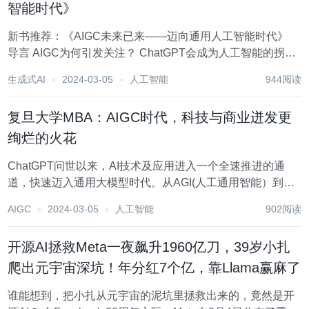
智能时代》
新书推荐：《AIGC未来已来——迈向通用人工智能时代》
导言 AIGC为何引发关注？ ChatGPT会成为人工智能的拐点
吗？ GPT-4未来已来，奇点时刻该如何面对？ 人类的创新能
生成式AI
2024-03-05
人工智能
944阅读
力会被AIGC替代吗？ 当下有哪些典型的AIG...
复旦大学MBA：AIGC时代，科技与商业迸发更
绚烂的火花
ChatGPT问世以来，AI技术及应用进入一个全速推进的通
道，快速迈入通用大模型时代。从AGI(人工通用智能）到
AIGC(AI多模态内容生成），AI正在飞速重塑各个行业、人
AIGC
2024-03-05
人工智能
902阅读
类生活乃至人类的未来。在商业领域更是给营销场景和营销
工具等细分板块带来了无限的想象与...
开源AI拯救Meta一夜飙升1960亿刀，39岁小扎
爬出元宇宙深坑！年分红7个亿，靠Llama赢麻了
谁能想到，把小扎从元宇宙的泥坑里拯救出来的，竟然是开