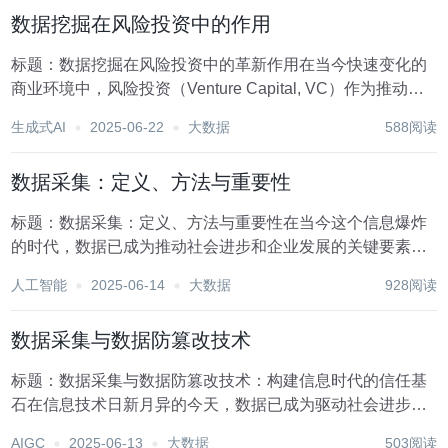
是女性在AI等高技术领域内的参与度远低于男...
数据挖掘在风险投资中的作用
标题：数据挖掘在风险投资中的革新作用在当今快速变化的
商业环境中，风险投资（Venture Capital, VC）作为推动创
新、加速科技企业发展的关键力量，其决策过程的高效性与
生成式AI
2025-06-22
大数据
588阅读
准确性直接关系到资金的优化配置与长期回报。随着大数据
时代的到来，数据挖掘技术逐渐...
数据采集：定义、方法与重要性
标题：数据采集：定义、方法与重要性在当今这个信息爆炸
的时代，数据已成为推动社会进步和企业发展的关键要素。
数据采集作为数据处理与分析的基石，其重要性不言而喻。
人工智能
2025-06-14
大数据
928阅读
本文旨在探讨数据采集的定义、常用方法以及其在各个领域
中的不可或缺性。 数据采集的定义数据采集，简而言...
数据采集与数据防篡改技术
标题：数据采集与数据防篡改技术：构建信息时代的信任基
石在信息技术日新月异的今天，数据已成为驱动社会进步和
企业发展的关键要素。从个人日常行为分析到国家宏观经济
AIGC
2025-06-13
大数据
503阅读