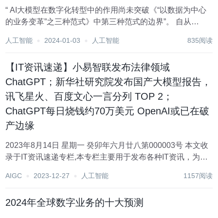
“ AI大模型在数字化转型中的作用尚未突破《“以数据为中心
的业务变革”之三种范式》中第三种范式的边界”。 自从
OpenAI公司研发的机器人聊天程序ChatGPT在2022年11月
人工智能
2024-01-03
人工智能
835阅读
30日发布以来，在全世界迅速带起了热潮。ChatGPT是AI大
模型驱动的自...
【IT资讯速递】小易智联发布法律领域
ChatGPT；新华社研究院发布国产大模型报告，
讯飞星火、百度文心一言分列 TOP 2；
ChatGPT每日烧钱约70万美元 OpenAI或已在破
产边缘
2023年8月14日 星期一 癸卯年六月廿八第000003号 本文收
录于IT资讯速递专栏,本专栏主要用于发布各种IT资讯，为大
家可以省时省力的就能阅读和了解到行业的一些新资讯 IT资
AIGC
2023-12-27
人工智能
1157阅读
讯速递 小易智联发布法律领域ChatGPT—...
2024年全球数字业务的十大预测