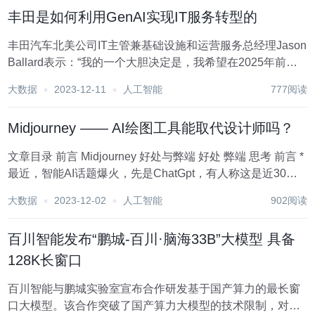
力，引领行业发展。鼓励音箱、耳...
丰田是如何利用GenAI实现IT服务转型的
丰田汽车北美公司IT主管兼基础设施和运营服务总经理Jason
Ballard表示：“我的一个大胆决定是，我希望在2025年前取
消我们的传统服务台。” Ballard也是负责该公司转向电气化
大数据
2023-12-11
人工智能
777阅读
的电池电动汽车(Bev 平台以及数字平台工程和架构组织的技
术高...
Midjourney —— AI绘图工具能取代设计师吗？
文章目录 前言 Midjourney 好处与弊端 好处 弊端 思考 前言 *
最近，智能AI话题爆火，先是ChatGpt，有人称这是近30年
来互联网之后又一次巨大的科技革命。跟前段时间爆火的元
大数据
2023-12-02
人工智能
902阅读
宇宙概念不同，ChatGpt是真正可...
百川智能发布“鹏城-百川·脑海33B”大模型 具备
128K长窗口
百川智能与鹏城实验室宣布合作研发基于国产算力的最长窗
口大模型。该合作突破了国产算力大模型的技术限制，对国