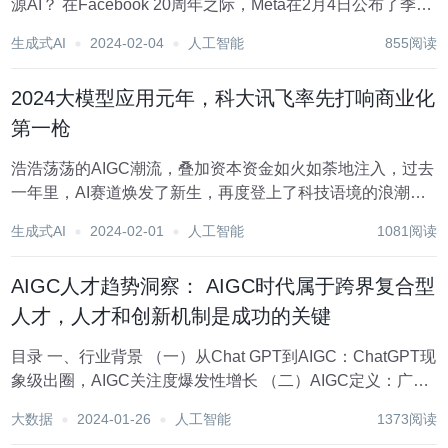
源AI？ 在Facebook 20周年之际，Meta在2月4日公布了季度
报告后，市值瞬间飙涨1900亿美元。 同时，这张图片也开始
生成式AI
2024-02-04
人工智能
855阅读
在网上疯传。 可以看到，小扎狂砸300亿美元做的元宇宙，
把Meta的股价...
2024大模型应用元年，科大讯飞率先打响商业化
第一枪
浩浩荡荡的AIGC潮流，叠加资本资金如火如荼地注入，过去
一年里，AI赛道焕发了新生，再度登上了科技语境的浪潮之
巅。 然而，与大模型战场的热闹相比，在商业化落地场景，
生成式AI
2024-02-01
人工智能
1081阅读
AIGC的步伐却略显踌躇——技术层面，从文字到图像创作再
到视频创作，AI屡屡交出了刷新大众视...
AIGC人才趋势洞察： AIGC时代属于跨界复合型
人才，⼈才和创新机制是成功的关键
目录 一、行业背景 （一）从Chat GPT到AIGC： ChatGPT现
象级出圈，AIGC关注度爆发性增⻓ （二）AIGC定义：广义
与狭义 （三）AIGC应用图谱 二、AIGC招聘需求 （一）供
大数据
2024-01-26
人工智能
1373阅读
需情况 1. 岗位供需再创新高（猎聘） 2....