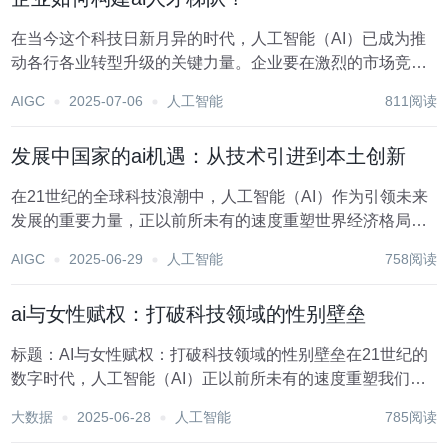
在当今这个科技日新月异的时代，人工智能（AI）已成为推
动各行各业转型升级的关键力量。企业要在激烈的市场竞争
中脱颖而出，构建一支高效、专业的AI人才梯队显得尤为重
AIGC
2025-07-06
人工智能
811阅读
要。这不仅关乎技术创新的速度与质量，更是企业未来可持
续发展的核心竞争力所在。以下是企业如何构建A...
发展中国家的ai机遇：从技术引进到本土创新
在21世纪的全球科技浪潮中，人工智能（AI）作为引领未来
发展的重要力量，正以前所未有的速度重塑世界经济格局。
对于发展中国家而言，AI技术不仅是一个挑战，更是实现跨
AIGC
2025-06-29
人工智能
758阅读
越式发展的宝贵机遇。从技术引进到本土创新，这一转型路
径为发展中国家提供了加速工业化进程、优化产...
ai与女性赋权：打破科技领域的性别壁垒
标题：AI与女性赋权：打破科技领域的性别壁垒在21世纪的
数字时代，人工智能（AI）正以前所未有的速度重塑我们的
生活、工作和经济格局。然而，在这场科技革命中，一个不
大数据
2025-06-28
人工智能
785阅读
容忽视的现象是科技领域的性别不平等问题依然存在，尤其