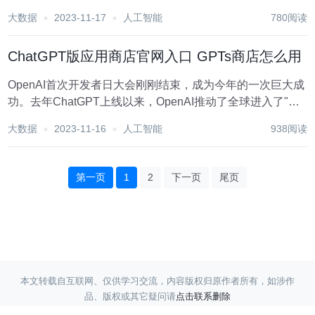
内大模型企业发展具有示范作用。 合作双方将充分发挥各自
大数据
2023-11-17
人工智能
780阅读
优势，助力中国大模型创新，推动本土大模型开源开放，为
智能化转型提供支持。 合作研发的大模型 “鹏...
ChatGPT版应用商店官网入口 GPTs商店怎么用
OpenAI首次开发者日大会刚刚结束，成为今年的一次巨大成
功。去年ChatGPT上线以来，OpenAI推动了全球进入了"大
模型时代"，并引发了创新和创业的热潮。如今，OpenAI推
大数据
2023-11-16
人工智能
938阅读
出了GPT-4 Turbo和GPTs，巩固了其在人工智能领域的领导
地位，同时...
第一页
1
2
下一页
尾页
本文转载自互联网、仅供学习交流，内容版权归原作者所有，如涉作
品、版权或其它疑问请
点击联系删除
Copyright ©
蓝天采集
赣ICP备17017220号-3