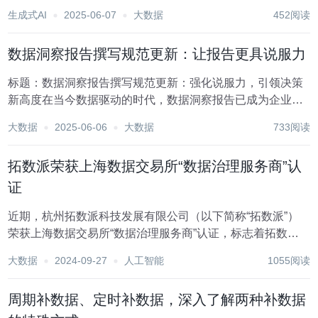
成为推动社会进步、企业发展和个人决策的关键力量。大数
生成式AI
2025-06-07
大数据
452阅读
据不仅意味着数据量的爆炸式增长，更在于其蕴含的价值挖
掘与利用能力。在这个时代背景下，如何有效利用数据...
数据洞察报告撰写规范更新：让报告更具说服力
标题：数据洞察报告撰写规范更新：强化说服力，引领决策
新高度在当今数据驱动的时代，数据洞察报告已成为企业决
策不可或缺的重要依据。一份高质量的数据洞察报告不仅能
大数据
2025-06-06
大数据
733阅读
够清晰地展现数据背后的故事，更能引导管理层做出精准高
效的决策。因此，不断优化和更新数据洞察报告的撰写...
拓数派荣获上海数据交易所“数据治理服务商”认
证
近期，杭州拓数派科技发展有限公司（以下简称“拓数派”）
荣获上海数据交易所“数据治理服务商”认证，标志着拓数派
正式加入上海数据交易所数商生态，成为上海数据交易所官
大数据
2024-09-27
人工智能
1055阅读
方认证的数据治理服务商。拓数派企业发展部总监吴琪代表
公司出席授牌仪式。 上海数据交易所是由上海...
周期补数据、定时补数据，深入了解两种补数据