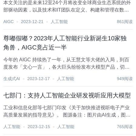
本文关注的是未来12至24个月将改变全球商业生态系统的外
部驱动因素，以及技术和IT团队在定义、构建和管理在数字
优先的世界中蓬勃发展所需的技术时将面临的问题。多年
AIGC
2023-12-21
人工智能
861阅读
来，数字化转型(DX 一直是寻求获得竞争优势，并使其流程
和技术现代化的组织关注的焦点。目标:...
尊嘟假嘟？2023年人工智能行业新诞生10家独
角兽，AIGC竟占近一半
今年的 AIGC 持续热了一年，从王慧文等大佬的入局，到百
度发布「文心一言」，各大巨头纷纷发布大模型产品，切实
地给中国人工智能赛道的融资添了一把浓烈的火。 回顾这即
生成式AI
2023-12-17
人工智能
949阅读
将过去的一整年，虽然 2023 年投融资整体行业遇冷，各种
坏消息不断，但总体而言，AI 行...
七部门：支持人工智能企业研发视听应用大模型
工业和信息化部等七部门印发《关于加快推进视听电子产业
高质量发展的指导意见》。 图源备注：图片由AI生成，图片
授权服务商Midjourney 其中提出，支持彩电龙头企业丰富产
人工智能
2023-12-15
人工智能
765阅读
品矩阵，完善产业链条，开拓海外市场，持续提升生态主导