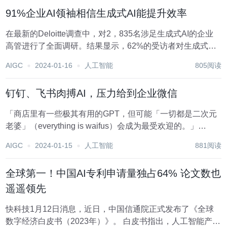
91%企业AI领袖相信生成式AI能提升效率
在最新的Deloitte调查中，对2，835名涉足生成式AI的企业
高管进行了全面调研。结果显示，62%的受访者对生成式AI
表现出热情，但有30%的人仍存在一定程度的不确定性。 调
AIGC
2024-01-16
人工智能
805阅读
查发现，高管们相信生成式AI将在未来三年内对他们的公司
和行业带来重大变革，其中...
钉钉、飞书肉搏AI，压力给到企业微信
「商店里有一些极其有用的GPT，但可能「一切都是二次元
老婆」（everything is waifus）会成为最受欢迎的。」
OpenAI创始人山姆·奥特曼在 GPT 商店上线后这样调侃，旨
AIGC
2024-01-15
人工智能
881阅读
在说明二次元文化在当今社会中的影响力。 行业等待已久的
GPT商店终于...
全球第一！中国AI专利申请量独占64% 论文数也
遥遥领先
快科技1月12日消息，近日，中国信通院正式发布了《全球
数字经济白皮书（2023年）》。 白皮书指出，人工智能产业