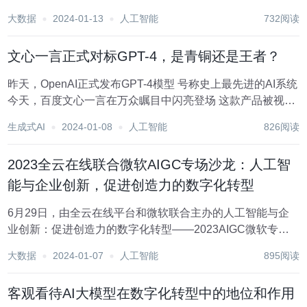
迎来快速发展，创新和应用力度加大，数字技术产业稳步发
大数据
2024-01-13
人工智能
732阅读
展释放巨大发展潜力。 在专利申请授权方面，2013-2023年
Q3，全球AI专利申请量累计达...
文心一言正式对标GPT-4，是青铜还是王者？
昨天，OpenAI正式发布GPT-4模型 号称史上最先进的AI系统
今天，百度文心一言在万众瞩目中闪亮登场 这款产品被视为
中国版ChatGPT 在这一个多月内备受关注 文心一言某种程
生成式AI
2024-01-08
人工智能
826阅读
度上具有了对人类意图的理解能力 回答的准确性、逻辑性、
流畅性都...
2023全云在线联合微软AIGC专场沙龙：人工智
能与企业创新，促进创造力的数字化转型
6月29日，由全云在线平台和微软联合主办的人工智能与企
业创新：促进创造力的数字化转型——2023AIGC微软专场
沙龙在广州天河区正佳万豪酒店举行。 关于2023AIGC微软
大数据
2024-01-07
人工智能
895阅读
专场沙龙 GPT翻开了AGI新的一页，也翻开了各行各业的新
篇章。 2022...
客观看待AI大模型在数字化转型中的地位和作用