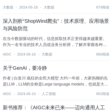
中，“crmeb爬虫”作为一种特定领域的爬虫工具，凭借其强大
大数据
2024-05-18
大数据
879阅读
的功能和灵活的应用场景，受到了越来越多人的关注。本文
将从技术原理、应用实例以及风险防范等方面，...
深入剖析“ShopWind爬虫”：技术原理、应用场景
与风险防范
在当今数据驱动的时代，信息抓取技术正变得越来越重要。
作为一名专业的技术人员或业务分析师，了解并掌握各种爬
虫技术，已成为职业发展的必备技能之一。本文将
AIGC
2024-05-16
大数据
865阅读
以“ShopWind爬虫”为例，深入剖析其技术原理、应用场景及
潜在的风险防范措施，帮助读者更好地理解和运用这...
关于GenAI，要冷静
作者 | 白发川 疯狂的全民大模型 大约一年前，大家热聊的先
是LLM，LLM的全称是Large language models，也就是大语
言模型，那么它必然有2个特点，一个是自然语言，第二个是
AIGC
2024-05-10
人工智能
852阅读
大。随后它带来了一个效果，就是能“生成”，可以像人一样
发言...
新书推荐：《AIGC未来已来——迈向通用人工