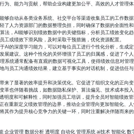
行为、能力与贡献，帮助企业构建更加公平、高效的人才管理体
术能够自动从各类业务系统、社交平台等渠道收集员工的工作数
轻了人力资源部门的数据整理负担，同时确保了数据的全面性和
算法，AI能够识别绩效数据中的关键指标，分析员工绩效变化
员工或绩效下滑风险，及时采取干预措施，优化资源配置。
于AI的深度学习能力，可以对每位员工进行个性化分析，生成
发展建议。这种个性化的关怀增强了员工的归属感，促进了个人
理系统通常配备有直观的数据可视化工具，使得绩效信息对管理
地与员工沟通绩效结果，建立基于事实的对话机制，促进信任与
带来了显著的效率提升和决策优化。它促进了组织文化的正向变
变革也伴随着挑战，如数据隐私保护、算法偏见、技术成本投入
、透明度和可解释性，同时加强员工培训，提升全员对智能绩效
，正在重新定义绩效管理的边界，推动企业管理向更加智能化、
将其作为提升核心竞争力的关键一环，同时注重解决伴随而来的
能
企业管理
数据分析
透明度
自动化
管理系统
ai技术
智能化
数