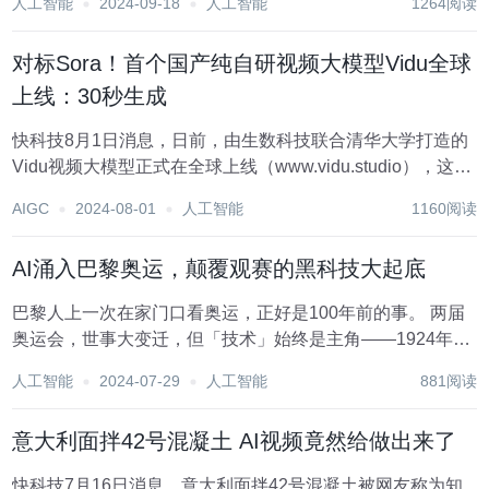
人工智能
2024-09-18
人工智能
1264阅读
资界的新星，其产品Runway ML参与制作的《瞬息全宇宙...
对标Sora！首个国产纯自研视频大模型Vidu全球
上线：30秒生成
快科技8月1日消息，日前，由生数科技联合清华大学打造的
Vidu视频大模型正式在全球上线（www.vidu.studio），这也
是首个国产纯自研视频大模型。 据了解，Vidu目前开放了文
AIGC
2024-08-01
人工智能
1160阅读
生视频、图生视频两大核心功能，提供4秒和8秒两种时长选
择，分辨率最高达1...
AI涌入巴黎奥运，颠覆观赛的黑科技大起底
巴黎人上一次在家门口看奥运，正好是100年前的事。 两届
奥运会，世事大变迁，但「技术」始终是主角——1924年，
巴黎举办第八届夏季奥运会。这届奥运会首次应用广播直
人工智能
2024-07-29
人工智能
881阅读
播，极大扩大了赛事的观众范围。2024年，收音机已是“时代
的眼泪”，但我们又在见证:技术变革如...
意大利面拌42号混凝土 AI视频竟然给做出来了
快科技7月16日消息，意大利面拌42号混凝土被网友称为知