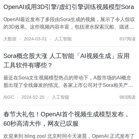
Pika、Runway、Sta...
OpenAI或用3D引擎/虚幻引擎训练视频模型Sora
OpenAI最近发布了多段由Sora生成的视频，展示了令人惊叹
的3D效果。这些视频内容丰富，包括潜水探索沉船、描述日
本江户时代宁静场景的立体模型等。 除此之外，Sora还展示
大数据
2024-03-01
人工智能
837阅读
了一些新功能，比如无缝衔接。这意味着在两个输入视频之
间可以逐渐进行插值，呈现出更加...
Sora概念股大涨 人工智能「AI视频生成」应用
工具软件有哪些？
最近在Sora文生视频模型热点的带动下，A股市场的AI概念
股出现了全线爆发的情况。各家上市公司对于Sora相关产品
和应用的发展状态表示，目前处于初级阶段，需要进一步研
AIGC
2024-02-20
人工智能
983阅读
究和探索。 随着文生视频技术的落地和Sora应用的深入，这
些公司将在自身业务特点的基础上...
春节大礼包！OpenAI首个视频生成模型发布，
60秒高清大作，网友已叹服
欢迎来到 bling zoo! 北京时间今天凌晨，OpenAI 正式发布了