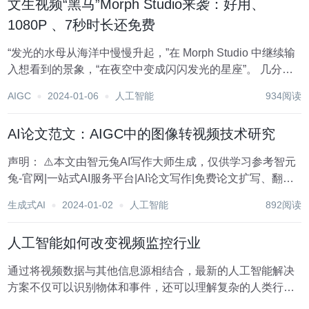
文生视频“黑马”Morph Studio来袭：好用、
1080P 、7秒时长还免费
“发光的水母从海洋中慢慢升起，”在 Morph Studio 中继续输
入想看到的景象，“在夜空中变成闪闪发光的星座”。 几分钟
后，Morph Studio 生成一个短视频。一只水母通体透明，闪
AIGC
2024-01-06
人工智能
934阅读
闪发光，一边旋转着一边上升，摇曳的身姿与夜空繁星相映
成趣。...
AI论文范文：AIGC中的图像转视频技术研究
声明： ⚠️本文由智元兔AI写作大师生成，仅供学习参考智元
兔-官网|一站式AI服务平台|AI论文写作|免费论文扩写、翻
译、降重神器 1 引言 1.1 AIGC技术背景介绍 1.2 图像转视频
生成式AI
2024-01-02
人工智能
892阅读
技术的重要性与应用场景 1.3 研究动机与目标 2...
人工智能如何改变视频监控行业
通过将视频数据与其他信息源相结合，最新的人工智能解决
方案不仅可以识别物体和事件，还可以理解复杂的人类行为
和交互。其结果是一次巨大的飞跃，从被动观察的工具到主