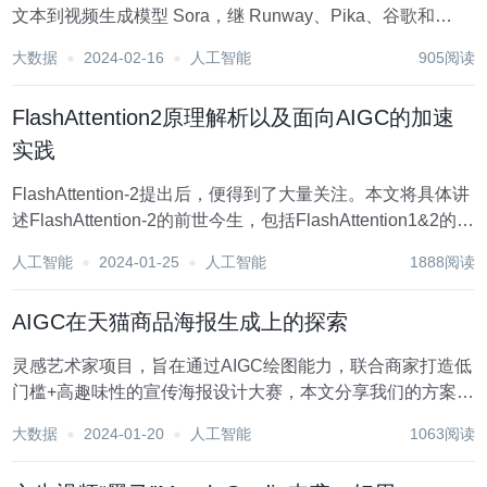
文本到视频生成模型 Sora，继 Runway、Pika、谷歌和
Meta 之后，OpenAI 终于加入视频生成领域的战争。 山姆・
大数据
2024-02-16
人工智能
905阅读
奥特曼的消息放出后，看到 OpenAI 工程师...
FlashAttention2原理解析以及面向AIGC的加速
实践
FlashAttention-2提出后，便得到了大量关注。本文将具体讲
述FlashAttention-2的前世今生，包括FlashAttention1&2的原
理解析、加速效果比较以及面向AIGC的加速实践，在这里将
人工智能
2024-01-25
人工智能
1888阅读
相关内容与大家分...
AIGC在天猫商品海报生成上的探索
灵感艺术家项目，旨在通过AIGC绘图能力，联合商家打造低
门槛+高趣味性的宣传海报设计大赛，本文分享我们的方案和
优化方向。建议对AIGC感兴趣的工程、算法方向的同学阅
大数据
2024-01-20
人工智能
1063阅读
读。 项目背景 灵感艺术家项目，旨在通过AIGC绘图能力，
联...