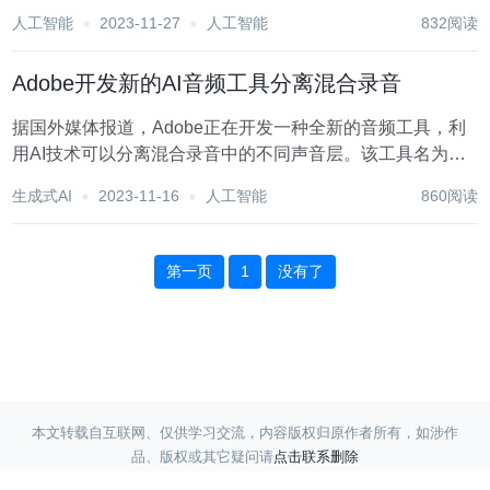
视频。 为了解决这些问题，来自中国科学院深圳先进技术研
人工智能
2023-11-27
人工智能
832阅读
究院、中国科学院大学和 VIVO AI Lab 的研究者联合提出了
一个无需训练的文本生成视频新框...
Adobe开发新的AI音频工具分离混合录音
据国外媒体报道，Adobe正在开发一种全新的音频工具，利
用AI技术可以分离混合录音中的不同声音层。该工具名为
Project Sound Lift，它可以自动检测录音中的不同元素，比
生成式AI
2023-11-16
人工智能
860阅读
如掌声、笑声、背景噪音等，并将其与人声分开生成独立的
音频文件。 用户只需...
第一页
1
没有了
本文转载自互联网、仅供学习交流，内容版权归原作者所有，如涉作
品、版权或其它疑问请
点击联系删除
Copyright ©
蓝天采集
赣ICP备17017220号-3