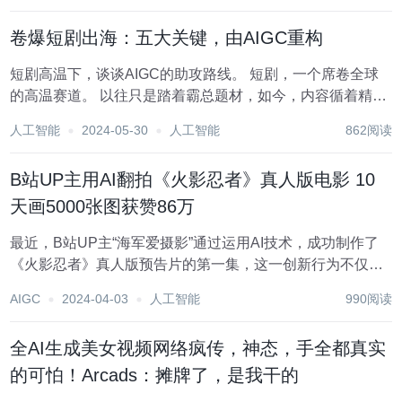
卷爆短剧出海：五大关键，由AIGC重构
短剧高温下，谈谈AIGC的助攻路线。 短剧，一个席卷全球
的高温赛道。 以往只是踏着霸总题材，如今，内容循着精品
化、IP化的自然发展风向，给内容、制作、平台等产业全链
人工智能
2024-05-30
人工智能
862阅读
都带来新机，也让短剧消费走向文化深处，触发更大的社会
渲染力。 从国内到全球，短剧行...
B站UP主用AI翻拍《火影忍者》真人版电影 10
天画5000张图获赞86万
最近，B站UP主“海军爱摄影”通过运用AI技术，成功制作了
《火影忍者》真人版预告片的第一集，这一创新行为不仅激
发了广大火影迷的怀旧情感，也再次证明了AI在影视制作领
AIGC
2024-04-03
人工智能
990阅读
域的强大潜力。 据“海军爱摄影”透露，为了完成这部预告
片，他绘制了5000张图画，并投入了1...
全AI生成美女视频网络疯传，神态，手全都真实
的可怕！Arcads：摊牌了，是我干的