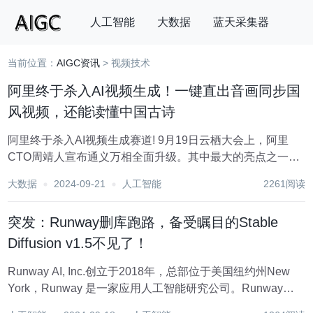
人工智能
大数据
蓝天采集器
当前位置：
AIGC资讯
> 视频技术
搜索
阿里终于杀入AI视频生成！一键直出音画同步国
风视频，还能读懂中国古诗
阿里终于杀入AI视频生成赛道! 9月19日云栖大会上，阿里
CTO周靖人宣布通义万相全面升级。其中最大的亮点之一便
是通义万相全自研AI视频生成大模型同时上线手机端和PC
大数据
2024-09-21
人工智能
2261阅读
端，并且面向公众免费开放。 不用排队、也不用到处借号
了，直接登陆通义万相官网或下载通义Ap...
突发：Runway删库跑路，备受瞩目的Stable
Diffusion v1.5不见了！
Runway AI, Inc.创立于2018年，总部位于美国纽约州New
York，Runway 是一家应用人工智能研究公司。Runway在
谷歌领投的D轮融资中募集到约一亿美元。Runway不仅是投