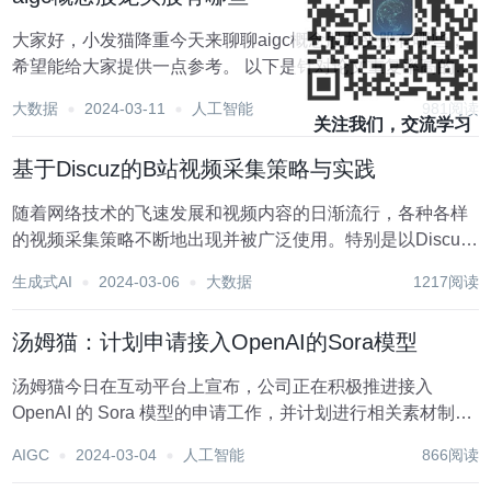
大家好，小发猫降重今天来聊聊aigc概念股龙头股有哪些，
希望能给大家提供一点参考。 以下是针对论文重复率高的情
况，提供一些修改建议和技巧，可以借助此类工具： 标题：
大数据
2024-03-11
人工智能
981阅读
AIGC概念股龙头股大揭秘 随着人工智能技术的迅猛发展，
关注我们，交流学习
AIGC（人工智能生成内容...
基于Discuz的B站视频采集策略与实践
随着网络技术的飞速发展和视频内容的日渐流行，各种各样
的视频采集策略不断地出现并被广泛使用。特别是以Discuz
这样的老牌社区论坛系统为基础，结合B站（Bilibili）这样的
生成式AI
2024-03-06
大数据
1217阅读
大型视频分享平台，进行视频采集的实践，更是成为了不少
网站运营者和内容管理者的关注焦...
汤姆猫：计划申请接入OpenAI的Sora模型
汤姆猫今日在互动平台上宣布，公司正在积极推进接入
OpenAI 的 Sora 模型的申请工作，并计划进行相关素材制作
的测试。目前，汤姆猫尚未正式接入 Sora 模型。 据悉，汤
AIGC
2024-03-04
人工智能
866阅读
姆猫一直在探索生成视频领域的技术应用。公司已利用