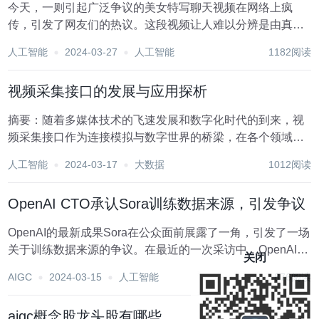
今天，一则引起广泛争议的美女特写聊天视频在网络上疯
传，引发了网友们的热议。这段视频让人难以分辨是由真人
还是AI生成。对于视频的真实性，网友们争论不休。 一些人
人工智能
2024-03-27
人工智能
1182阅读
认为视频中的女生肯定是真人，甚至有人声称她是自己的妹
妹，是一名演员。然而，还有一些眼尖的网友发现...
视频采集接口的发展与应用探析
摘要：随着多媒体技术的飞速发展和数字化时代的到来，视
频采集接口作为连接模拟与数字世界的桥梁，在各个领域都
发挥着不可或缺的作用。本文首先简要介绍了视频采集接口
人工智能
2024-03-17
大数据
1012阅读
的基本概念和工作原理，随后详细分析了其发展历程、主要
类型，以及在不同领域中的应用，最后对视频采集接口...
OpenAI CTO承认Sora训练数据来源，引发争议
OpenAI的最新成果Sora在公众面前展露了一角，引发了一场
关于训练数据来源的争议。在最近的一次采访中，OpenAI首
关闭
席技术官Mira Murati透露，Sora接受了公开可获得和许可数
AIGC
2024-03-15
人工智能
876阅读
据的训练，但对于是否使用了YouTube、Facebook或Inst...
aigc概念股龙头股有哪些