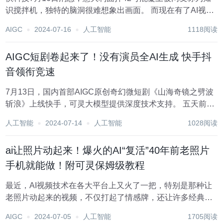
识搅拌机，独特的脑洞很难想象出画面。 而现在有了AI视
频，终于能把这句话具象化了。 近日，有网友就利用AI视频
AIGC
2024-07-16
人工智能
1118阅读
还原了整段话，哪怕画面再离谱，转场依然很顺滑。 据了
解，意大利面拌42号混凝土梗出自于博主...
AIGC短剧卷起来了！没有演员全AI生成 快手抖
音领衔竞速
7月13日，国内首部AIGC原创奇幻微短剧《山海奇镜之劈波
斩浪》上线快手，可灵大模型提供深度技术支持。 五天前，
抖音和博纳合作的首部AIGC科幻短剧《三星堆：未来启示
人工智能
2024-07-14
人工智能
1028阅读
录》上线，抖音视频大模型即梦提供技术支持。 一周之内，
抖音、快手相继上线AIGC短剧作品，...
ai让照片动起来！爆火的AI“复活”40年前老照片
手机就能做！附可灵保姆级教程
最近，AI视频技术在各大平台上又火了一把，特别是那种让
老照片动起来的视频，不仅打起了情感牌，还让许多经典电
视剧焕发了新生。这种技术把原本静静躺在相册里的照片，
AIGC
2024-07-05
人工智能
1705阅读
通过AI的魔力，变得栩栩如生，仿佛又回到了那个年代。...