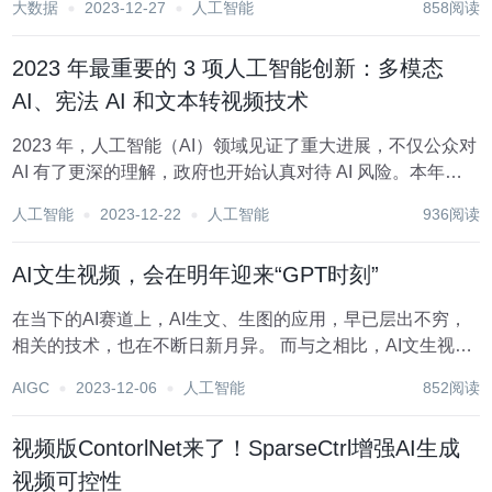
大数据
2023-12-27
人工智能
858阅读
动、智能行动的工具。 实时监控数十个摄像头场景对于人类
来说是一项繁琐且疲惫的任务。仅靠人类操作员...
2023 年最重要的 3 项人工智能创新：多模态
AI、宪法 AI 和文本转视频技术
2023 年，人工智能（AI）领域见证了重大进展，不仅公众对
AI 有了更深的理解，政府也开始认真对待 AI 风险。本年度
的发展不仅是新技术和理念的出现，更是长期孕育后的集中
人工智能
2023-12-22
人工智能
936阅读
爆发。 以下是过去一年中人工智能领域最重要的三项创新：
多模态 AI（Mul...
AI文生视频，会在明年迎来“GPT时刻”
在当下的AI赛道上，AI生文、生图的应用，早已层出不穷，
相关的技术，也在不断日新月异。 而与之相比，AI文生视
频，却是一个迟迟未被“攻下”的阵地。 抖动、闪现、时长太
AIGC
2023-12-06
人工智能
852阅读
短，这一系列缺陷，让AI生成的视频只能停留在“图一乐”的层
面，很难拿来使用，更不要说提供商...
视频版ContorlNet来了！SparseCtrl增强AI生成
视频可控性