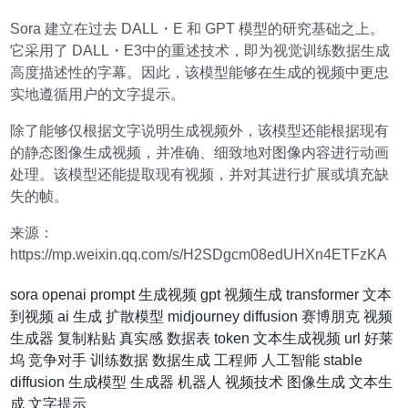
Sora 建立在过去 DALL・E 和 GPT 模型的研究基础之上。
它采用了 DALL・E3中的重述技术，即为视觉训练数据生成
高度描述性的字幕。因此，该模型能够在生成的视频中更忠
实地遵循用户的文字提示。
除了能够仅根据文字说明生成视频外，该模型还能根据现有
的静态图像生成视频，并准确、细致地对图像内容进行动画
处理。该模型还能提取现有视频，并对其进行扩展或填充缺
失的帧。
来源：
https://mp.weixin.qq.com/s/H2SDgcm08edUHXn4ETFzKA
sora
openai
prompt
生成视频
gpt
视频生成
transformer
文本
到视频
ai 生成
扩散模型
midjourney
diffusion
赛博朋克
视频
生成器
复制粘贴
真实感
数据表
token
文本生成视频
url
好莱
坞
竞争对手
训练数据
数据生成
工程师
人工智能
stable
diffusion
生成模型
生成器
机器人
视频技术
图像生成
文本生
成
文字提示