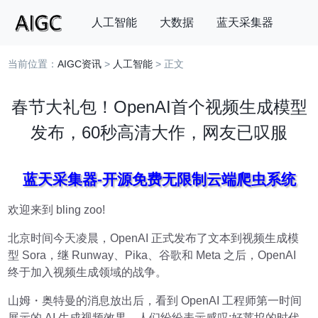
人工智能
大数据
蓝天采集器
当前位置：
AIGC资讯
>
人工智能
> 正文
搜索
春节大礼包！OpenAI首个视频生成模型
发布，60秒高清大作，网友已叹服
蓝天采集器-开源免费无限制云端爬虫系统
欢迎来到 bling zoo!
北京时间今天凌晨，OpenAI 正式发布了文本到视频生成模
型 Sora，继 Runway、Pika、谷歌和 Meta 之后，OpenAI
终于加入视频生成领域的战争。
山姆・奥特曼的消息放出后，看到 OpenAI 工程师第一时间
展示的 AI 生成视频效果，人们纷纷表示感叹:好莱坞的时代