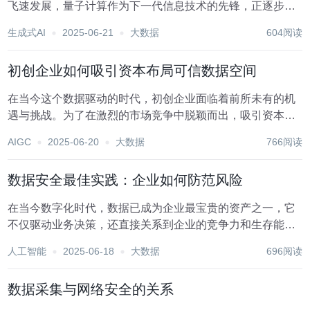
飞速发展，量子计算作为下一代信息技术的先锋，正逐步从
理论走向实践，其强大的并行处理能力和对复杂问题的快速
生成式AI
2025-06-21
大数据
604阅读
求解能力，预示着信息技术领域的深刻变革。在这一背景
下，可信数据空间——一个旨在确保数据完整性、保密性...
初创企业如何吸引资本布局可信数据空间
在当今这个数据驱动的时代，初创企业面临着前所未有的机
遇与挑战。为了在激烈的市场竞争中脱颖而出，吸引资本布
局可信数据空间成为了许多初创企业的关键战略之一。可信
AIGC
2025-06-20
大数据
766阅读
数据空间不仅关乎数据的安全、隐私与合规性，更是企业信
誉、技术创新和未来增长潜力的直接体现。以下，我们...
数据安全最佳实践：企业如何防范风险
在当今数字化时代，数据已成为企业最宝贵的资产之一，它
不仅驱动业务决策，还直接关系到企业的竞争力和生存能
力。然而，随着数据量的激增和数据交互的频繁，数据安全
人工智能
2025-06-18
大数据
696阅读
风险也随之加剧。数据泄露、网络攻击、内部误操作等事件
频发，给企业带来了巨大的经济损失和声誉损害。因此，...
数据采集与网络安全的关系