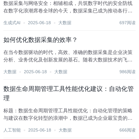
数据采集与网络安全：相辅相成，共筑数字时代的安全防线
在数字化浪潮席卷全球的今天，数据采集已成为推动各行各
业发展的重要力量。从智能城市的交通流量监控到电子商务
生成式AI
2025-06-18
大数据
697阅读
平台的用户行为分析，从医疗健康领域的远程监控到金融行
业的风险评估，数据采集无处不在，为决策提供了精准...
如何优化数据采集的效率？
在当今数据驱动的时代，高效、准确的数据采集是企业决策
分析、业务优化及创新发展的基石。随着大数据技术的飞速
发展，数据量呈指数级增长，如何从海量信息中迅速提取有
大数据
2025-06-18
大数据
986阅读
价值的数据，成为众多组织面临的挑战。优化数据采集效
率，不仅关乎技术层面的革新，还涉及到流程管理、团队...
数据生命周期管理工具性能优化建议：自动化管
理
标题：数据生命周期管理工具性能优化：自动化管理的策略
与建议在数字化转型的浪潮中，数据已成为企业最宝贵的资
产之一。高效管理和利用数据不仅能够驱动业务决策，还能
人工智能
2025-06-18
大数据
666阅读
为企业创造新的价值增长点。数据生命周期管理（Data