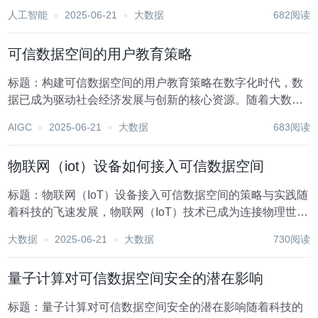
可信数据空间作为数据存储、处理与共享的核心环境，其安
人工智能
2025-06-21
大数据
682阅读
全性直接关系到企业的业务连续性和声誉。然而，随着企业
数字化转型的深入，内部威胁日益成为数据安全的一大...
可信数据空间的用户教育策略
标题：构建可信数据空间的用户教育策略在数字化时代，数
据已成为驱动社会经济发展与创新的核心资源。随着大数
据、云计算、人工智能等技术的飞速发展，可信数据空间
AIGC
2025-06-21
大数据
683阅读
（Trusted Data Spaces, TDS）作为促进数据共享、保护数
据安全、提升数据价值的重要平...
物联网（iot）设备如何接入可信数据空间
标题：物联网（IoT）设备接入可信数据空间的策略与实践随
着科技的飞速发展，物联网（IoT）技术已成为连接物理世界
与数字世界的桥梁，它使各种智能设备能够无缝交换数据，
大数据
2025-06-21
大数据
730阅读
从而极大地提升了效率、降低了成本，并促进了创新。然
而，随着IoT设备的广泛应用，数据的安全性...
量子计算对可信数据空间安全的潜在影响
标题：量子计算对可信数据空间安全的潜在影响随着科技的