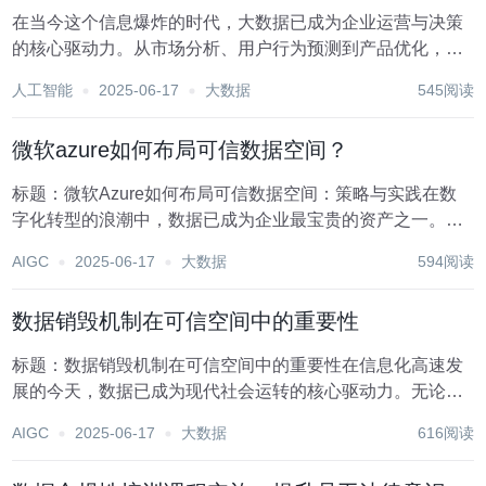
在当今这个信息爆炸的时代，大数据已成为企业运营与决策
的核心驱动力。从市场分析、用户行为预测到产品优化，大
数据的应用无处不在，极大地提升了企业的竞争力和运营效
人工智能
2025-06-17
大数据
545阅读
率。然而，随着数据量的激增，大数据安全问题也日益凸
显，成为企业不可忽视的重大挑战。数据泄露、非法访问...
微软azure如何布局可信数据空间？
标题：微软Azure如何布局可信数据空间：策略与实践在数
字化转型的浪潮中，数据已成为企业最宝贵的资产之一。然
而，随着数据量的爆炸式增长和数据来源的多样化，如何确
AIGC
2025-06-17
大数据
594阅读
保数据的安全性、隐私性和合规性，构建一个可信的数据空
间，成为了企业面临的重要挑战。作为全球领先的...
数据销毁机制在可信空间中的重要性
标题：数据销毁机制在可信空间中的重要性在信息化高速发
展的今天，数据已成为现代社会运转的核心驱动力。无论是
个人隐私、企业机密，还是国家安全信息，都高度依赖于数
AIGC
2025-06-17
大数据
616阅读
字存储与处理。然而，数据的广泛使用和存储也带来了前所
未有的安全挑战。在这一背景下，数据销毁机制作为信...