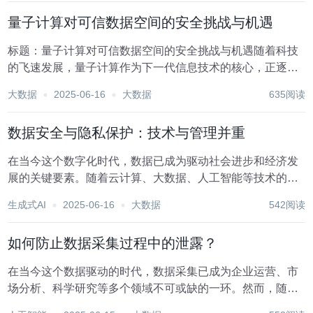
了前所未有的挑战，包括数据隐私保护、数据安全、数...
量子计算对可信数据空间的安全挑战与机遇
标题：量子计算对可信数据空间的安全挑战与机遇随着科技
的飞速发展，量子计算作为下一代信息技术的核心，正逐步
从理论走向实践。其独特的量子叠加态和量子纠缠特性，使
大数据
2025-06-16
大数据
635阅读
得量子计算机在处理特定问题上展现出远超经典计算机的潜
力，尤其是在加密解密、材料科学、药物研发等领域。...
数据安全与隐私保护：技术与管理并重
在当今这个数字化时代，数据已成为驱动社会进步和经济发
展的关键要素。随着云计算、大数据、人工智能等技术的迅
猛发展，数据的收集、存储、分析和共享变得前所未有的便
生成式AI
2025-06-16
大数据
542阅读
捷，但同时也对数据安全和隐私保护提出了前所未有的挑
战。数据泄露、隐私侵犯等事件频发，不仅损害了个人权...
如何防止数据采集过程中的泄露？
在当今这个数据驱动的时代，数据采集已成为企业运营、市
场分析、科学研究等多个领域不可或缺的一环。然而，随着
数据采集活动的日益频繁与复杂化，数据泄露的风险也随之