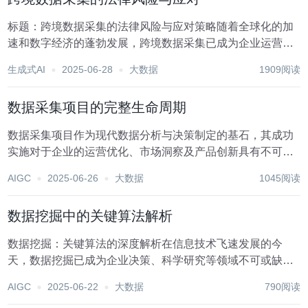
标题：跨境数据采集的法律风险与应对策略随着全球化的加
速和数字经济的蓬勃发展，跨境数据采集已成为企业运营、
市场分析、科学研究等领域不可或缺的一部分。然而，这一
生成式AI
2025-06-28
大数据
1909阅读
行为也伴随着复杂的法律风险，特别是在数据保护、隐私权
益、国家安全等方面。本文旨在探讨跨境数据采集面临...
数据采集项目的完整生命周期
数据采集项目作为现代数据分析与决策制定的基石，其成功
实施对于企业的运营优化、市场洞察及产品创新具有不可估
量的价值。一个完整的数据采集项目生命周期，从规划启动
AIGC
2025-06-26
大数据
1045阅读
到最终的数据应用与反馈，涉及多个关键阶段，每个阶段都
承载着特定的任务与挑战。以下是数据采集项目完整生...
数据挖掘中的关键算法解析
数据挖掘：关键算法的深度解析在信息技术飞速发展的今
天，数据挖掘已成为企业决策、科学研究等领域不可或缺的
重要工具。它通过对海量数据的深入分析，揭示数据背后隐
AIGC
2025-06-22
大数据
790阅读
藏的规律和模式，为决策制定提供有力的数据支持。数据挖