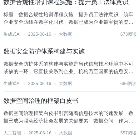
数据合规性培训课程实施：提升员工法律意识
标题：数据合规性培训课程实施：提升员工法律意识，筑牢
企业安全防线在数字化时代，数据已成为企业最宝贵的资产
之一，它不仅驱动着业务决策，也潜藏着巨大的商业价值。
生成式AI
2025-06-16
大数据
673阅读
然而，随着数据使用的日益广泛，数据合规性问题也随之凸
显，成为企业不可忽视的重大挑战。为了有效应对这一...
数据安全防护体系构建与实施
数据安全防护体系的构建与实施是当代信息技术环境中不可
或缺的一环，它直接关系到企业、机构乃至国家的信息安全
与利益保护。随着数字化转型的加速，数据已成为驱动业务
生成式AI
2025-06-16
大数据
666阅读
发展的核心要素，但同时也面临着来自内外部的诸多威胁。
因此，构建一个全面、高效的数据安全防护体系显得尤...
数据空间治理的框架白皮书
数据空间治理框架白皮书引言随着信息技术的飞速发展，数
据已成为驱动经济社会发展的关键要素。数据空间，作为数
据生成、存储、处理、交换与应用的综合环境，其重要性日
人工智能
2025-06-16
大数据
557阅读
益凸显。然而，数据空间的复杂性、开放性和动态性也带来