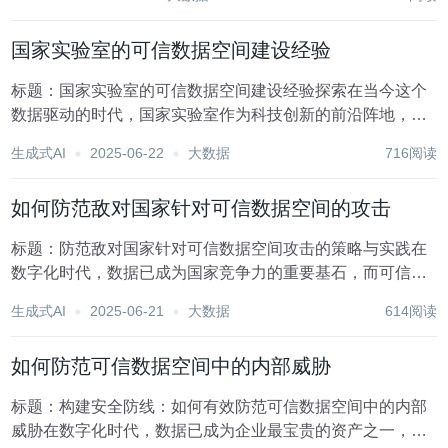
个可信的数据环境，不仅能够保障数据的安全性与隐私，还
能有效促进数据的高效流通与利用。认证机制作为构建...
国家实验室的可信数据空间建设经验
标题：国家实验室的可信数据空间建设经验探索在当今这个
数据驱动的时代，国家实验室作为科技创新的前沿阵地，承
担着探索未知、解决国家重大科技问题的重任。为了有效提
生成式AI
2025-06-22
大数据
716阅读
升科研效率，促进跨学科合作，确保科研成果的真实性与可
靠性，构建可信数据空间成为了国家实验室不可或缺的...
如何防范敌对国家针对可信数据空间的攻击
标题：防范敌对国家针对可信数据空间攻击的策略与实践在
数字化时代，数据已成为国家竞争力的重要基石，而可信数
据空间作为数据存储、处理与共享的核心平台，其安全性直
生成式AI
2025-06-21
大数据
614阅读
接关系到国家安全、社会稳定及经济发展。面对敌对国家的
潜在网络攻击威胁，构建坚固的防御体系，确保可信数...
如何防范可信数据空间中的内部威胁
标题：构建安全防线：如何有效防范可信数据空间中的内部
威胁在数字化时代，数据已成为企业最宝贵的资产之一，而