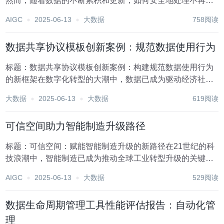
然而，随着数据的不断累积和更新，如何安全地处理不再需
要的敏感信息，特别是个人身份信息、财务数据、商业秘密
AIGC
2025-06-13
大数据
758阅读
等，成为了一个至关重要的问题。数据销毁，即彻底清除存
储介质上的敏感数据，是确保信息安全的关键环节。本...
数据共享协议模板创新案例：规范数据使用行为
标题：数据共享协议模板创新案例：构建规范数据使用行为
的新框架在数字化转型的大潮中，数据已成为驱动经济社会
发展的关键要素。随着大数据、云计算等技术的飞速发展，
大数据
2025-06-13
大数据
619阅读
数据共享成为提升效率、促进创新的重要途径。然而，数据
共享过程中如何确保数据的安全、隐私及合规使用，成...
可信空间助力智能制造升级路径
标题：可信空间：赋能智能制造升级的新路径在21世纪的科
技浪潮中，智能制造已成为推动全球工业转型升级的关键力
量。随着大数据、云计算、人工智能等先进技术的深度融
AIGC
2025-06-13
大数据
529阅读
合，制造业正经历着前所未有的变革。然而，在这场变革
中，如何确保数据的安全、系统的可靠性以及信息的透明...
数据生命周期管理工具性能评估报告：自动化管
理