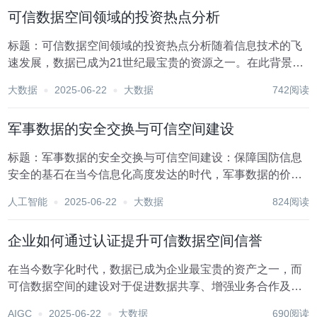
掘涉及多种算法和技术，每种算法都有其独特的应用场景...
可信数据空间领域的投资热点分析
标题：可信数据空间领域的投资热点分析随着信息技术的飞
速发展，数据已成为21世纪最宝贵的资源之一。在此背景
下，可信数据空间（Trusted Data Spaces, TDS）作为保障
大数据
2025-06-22
大数据
742阅读
数据安全、促进数据共享与利用的新兴领域，正逐渐成为投
资界的热点。可信数据空间...
军事数据的安全交换与可信空间建设
标题：军事数据的安全交换与可信空间建设：保障国防信息
安全的基石在当今信息化高度发达的时代，军事数据的价值
日益凸显，它不仅关乎战争的胜负，更是国家安全和战略决
人工智能
2025-06-22
大数据
824阅读
策的重要依据。随着大数据、云计算、人工智能等先进技术
的广泛应用，军事数据的采集、处理、传输和应用能力...
企业如何通过认证提升可信数据空间信誉
在当今数字化时代，数据已成为企业最宝贵的资产之一，而
可信数据空间的建设对于促进数据共享、增强业务合作及提
升市场竞争力具有不可估量的价值。企业通过建立和维护一
AIGC
2025-06-22
大数据
690阅读