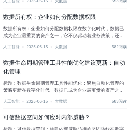
人工智能
2025-06-15
大数据
553阅读
增加，给个人隐私、企业安全乃至国家安全带来了严峻挑
战。因此，采取有效措施防止数据采集过程中的泄露，不...
数据所有权：企业如何分配数据权限
数据所有权：企业如何分配数据权限在数字化时代，数据已
成为企业最重要的资产之一，它不仅驱动着业务决策，还蕴
藏着巨大的商业价值。然而，随着企业数据量的爆炸式增
人工智能
2025-06-15
大数据
582阅读
长，数据所有权的归属和权限分配问题日益凸显，成为制约
企业数据价值最大化的关键瓶颈。本文将探讨企业如何科...
数据生命周期管理工具性能优化建议更新：自动
化管理
标题：数据生命周期管理工具性能优化：聚焦自动化管理的
策略更新在数字化时代，数据已成为企业最宝贵的资产之
一。有效管理和优化数据生命周期，不仅能够确保数据的准
人工智能
2025-06-15
大数据
583阅读
确性、完整性和安全性，还能提升业务决策的效率和精准
度。随着数据量的爆炸性增长，传统的手动管理方式已难
可信数据空间如何应对内部威胁？
以...
标题：可信数据空间：构建内部威胁防御的坚固防线在数字