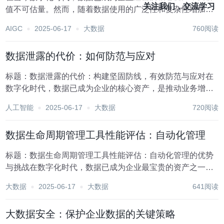
关注我们，交流学习
值不可估量。然而，随着数据使用的广泛性和复杂性增加，
确保数据的合规性成为了企业面临的一大挑战。数据合规性
AIGC
2025-06-17
大数据
760阅读
审计作为一种系统性、规范性的方法，旨在评估企业处理、
存储、传输和使用数据的过程是否符合相关法律法规、...
数据泄露的代价：如何防范与应对
标题：数据泄露的代价：构建坚固防线，有效防范与应对在
数字化时代，数据已成为企业的核心资产，是推动业务增
长、优化决策制定不可或缺的关键要素。然而，随着数据价
人工智能
2025-06-17
大数据
720阅读
值的日益凸显，数据泄露的风险也随之加剧，给个人、企业
乃至国家带来了前所未有的挑战。数据泄露不仅会导致经...
数据生命周期管理工具性能评估：自动化管理
标题：数据生命周期管理工具性能评估：自动化管理的优势
与挑战在数字化时代，数据已成为企业最宝贵的资产之一。
随着数据量的爆炸式增长，如何高效、安全地管理这些数
大数据
2025-06-17
大数据
641阅读
据，确保其在整个生命周期内得到合理利用，成为企业面临
的一大挑战。数据生命周期管理（Data Lifec...
大数据安全：保护企业数据的关键策略