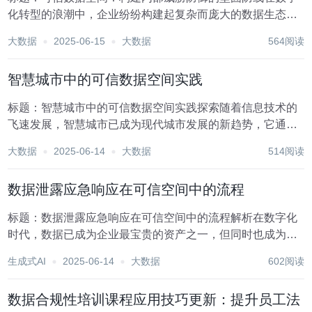
化转型的浪潮中，企业纷纷构建起复杂而庞大的数据生态系
统，即所谓的“可信数据空间”，旨在安全、高效地管理和利
大数据
2025-06-15
大数据
564阅读
用数据资产。然而，随着数据价值的日益凸显，内部威胁成
为了这些空间中最隐蔽也最危险的敌人。内部威胁通...
智慧城市中的可信数据空间实践
标题：智慧城市中的可信数据空间实践探索随着信息技术的
飞速发展，智慧城市已成为现代城市发展的新趋势，它通过
集成物联网、大数据、云计算、人工智能等先进技术，旨在
大数据
2025-06-14
大数据
514阅读
提升城市管理效率、优化资源配置、增强居民生活质量。在
这一宏伟蓝图中，可信数据空间作为智慧城市的信息基...
数据泄露应急响应在可信空间中的流程
标题：数据泄露应急响应在可信空间中的流程解析在数字化
时代，数据已成为企业最宝贵的资产之一，但同时也成为了
黑客攻击的主要目标。数据泄露不仅可能导致敏感信息外
生成式AI
2025-06-14
大数据
602阅读
泄，损害企业声誉，还可能引发法律诉讼和巨额罚款。因
此，建立一套高效、有序的数据泄露应急响应流程，在可
数据合规性培训课程应用技巧更新：提升员工法
信...