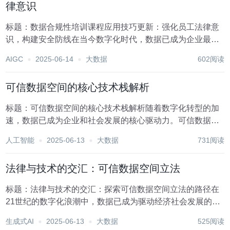
律意识
标题：数据合规性培训课程应用技巧更新：强化员工法律意
识，构建安全防线在当今数字化时代，数据已成为企业最宝
贵的资产之一，同时也成为了监管机构和黑客攻击的重点目
AIGC
2025-06-14
大数据
602阅读
标。随着数据保护法规如欧盟的《通用数据保护条例》
（GDPR）、中国的《个人信息保护法》等相继出台，确...
可信数据空间的核心技术栈解析
标题：可信数据空间的核心技术栈解析随着数字化转型的加
速，数据已成为企业和社会发展的核心驱动力。可信数据空
间（Trusted Data Spaces, TDS）作为促进数据共享、保护
人工智能
2025-06-13
大数据
731阅读
数据隐私与安全的重要框架，正逐渐成为实现数据价值最大
化的关键基础设施。本文将...
法律与技术的交汇：可信数据空间立法
标题：法律与技术的交汇：探索可信数据空间立法的路径在
21世纪的数字化浪潮中，数据已成为驱动经济社会发展的关
键生产要素。随着大数据、云计算、人工智能等技术的飞速
生成式AI
2025-06-13
大数据
525阅读
发展，数据的高效利用与安全管理成为亟待解决的时代课