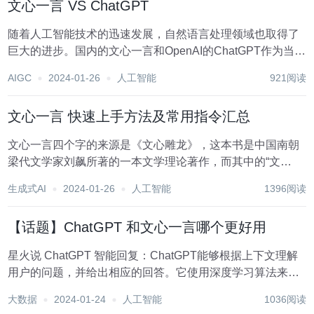
文心一言 VS ChatGPT
随着人工智能技术的迅速发展，自然语言处理领域也取得了
巨大的进步。国内的文心一言和OpenAI的ChatGPT作为当前
最先进的人工智能语言模型，受到了广泛的关注和比较。那
AIGC
2024-01-26
人工智能
921阅读
么，文心一言和ChatGPT哪个更好用呢？本文将从多个角度
对两者进行深入的比较分析，以帮...
文心一言 快速上手方法及常用指令汇总
文心一言四个字的来源是《文心雕龙》，这本书是中国南朝
梁代文学家刘飙所著的一本文学理论著作，而其中的“文
心”二字恰好与“一言”共用一个“言”字，这便构成了“文心一
生成式AI
2024-01-26
人工智能
1396阅读
言””这一名字。 文心一言是百度研发的知识增强大语言模
型，能够与人对话互动，回答问题,协助创作...
【话题】ChatGPT 和文心一言哪个更好用
星火说 ChatGPT 智能回复：ChatGPT能够根据上下文理解
用户的问题，并给出相应的回答。它使用深度学习算法来理
解和生成文本，因此可以处理各种复杂的问题和话题。 语言
大数据
2024-01-24
人工智能
1036阅读
准确性：ChatGPT的语言模型经过了大量的训练数据，因此