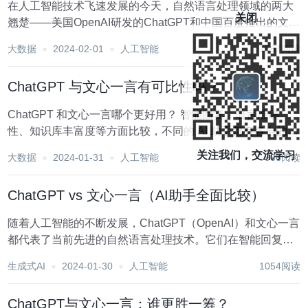
在人工智能技术飞速发展的今天，自然语言处理领域的两大
关闭
翘楚——美国OpenAI研发的ChatGPT和中国百度推出的文心
一言，各自凭借其强大的自然语言生成能力引发了全球范围
大数据
2024-02-01
人工智能
1567阅读
内的广泛关注。本文将深入探讨两者在智能回复、语言准确
性以及知识库丰富度等方面的表现，...
ChatGPT 与文心一言有可比性吗？
ChatGPT 和文心一言哪个更好用？ 智能回复、语言准确
性、知识库丰富度等方面比较，不同的 AI 助手都有各自的特
点和优势，因此很难简单地说哪个更好用。 ChatGPT 是一
关注我们，交流学习
大数据
2024-01-31
人工智能
906阅读
款非常强大的自然语言处理模型，它具有高度的通用性、灵
活性和智能性。它可以生成...
ChatGPT vs 文心一言（AI助手全面比较）
随着人工智能的不断发展，ChatGPT（OpenAI）和文心一言
都代表了当前先进的自然语言处理技术。它们在智能回复、
语言准确性和知识库丰富度等方面都有各自的优势。在下面
生成式AI
2024-01-30
人工智能
1054阅读
的比较中，我们将从多个角度探讨这两个AI助手，帮助你更
好地选择适合你需求的工具。 1...
ChatGPT与文心一言：谁更胜一筹？