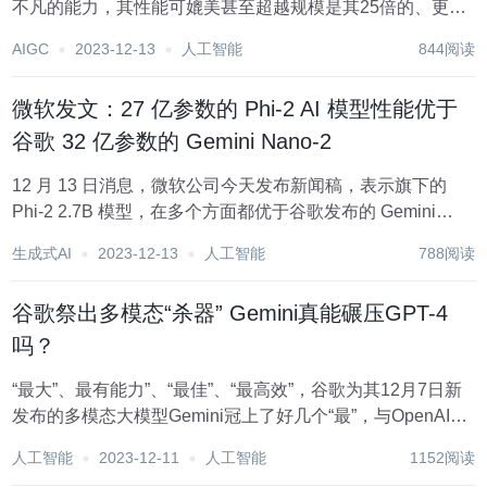
不凡的能力，其性能可媲美甚至超越规模是其25倍的、更
大、更成熟的模型。 微软在近日的一篇博文中宣布，Phi-2
AIGC
2023-12-13
人工智能
844阅读
是一个拥有27亿参数的语言模型，与其他基础模型相比，它
在复杂的基准测试中表现出了 "先...
微软发文：27 亿参数的 Phi-2 AI 模型性能优于
谷歌 32 亿参数的 Gemini Nano-2
12 月 13 日消息，微软公司今天发布新闻稿，表示旗下的
Phi-2 2.7B 模型，在多个方面都优于谷歌发布的 Gemini
Nano-2 3.2B。 Phi-2 2.7B 模型 IT之家今年 11 月报道，微软
生成式AI
2023-12-13
人工智能
788阅读
在 Ignite 2023 大会上，宣...
谷歌祭出多模态“杀器” Gemini真能碾压GPT-4
吗？
“最大”、最有能力”、“最佳”、“最高效”，谷歌为其12月7日新
发布的多模态大模型Gemini冠上了好几个“最”，与OpenAI
GPT-4“比高高”的胜负欲呼之欲出。 区分为Ultra、Pro、
人工智能
2023-12-11
人工智能
1152阅读
Nano三个尺寸的Gemini，不仅号称在各种“AI考试”中...