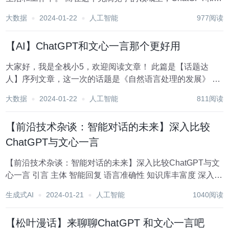
心一言无疑是最引人注目的两款产品。它们各自拥有独特的
大数据
2024-01-22
人工智能
977阅读
优势，但在智能回复、语言准确性、知识库丰富度等方面却
存在差异。那么，究竟哪个更好用呢？...
【AI】ChatGPT和文心一言那个更好用
大家好，我是全栈小5，欢迎阅读文章！ 此篇是【话题达
人】序列文章，这一次的话题是《自然语言处理的发展》 文
章将以博主的角度进行讲述，理解和水平有限，不足之处，
大数据
2024-01-22
人工智能
811阅读
望指正。 目录 背景 自我介绍 面试题 作诗 魔方解法 背景...
【前沿技术杂谈：智能对话的未来】深入比较
ChatGPT与文心一言
【前沿技术杂谈：智能对话的未来】深入比较ChatGPT与文
心一言 引言 主体 智能回复 语言准确性 知识库丰富度 深入分
析：ChatGPT与文心一言的技术对比 技术架构和算法 数据
生成式AI
2024-01-21
人工智能
1040阅读
处理和隐私 用户界面和体验 应用场景分析 未来展望 技...
【松叶漫话】来聊聊ChatGPT 和文心一言吧