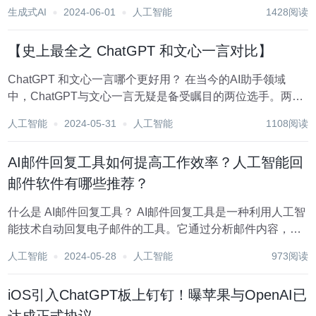
中，ChatGPT和文心一言可以说是备受瞩目的两大代表，它
生成式AI
2024-06-01
人工智能
1428阅读
们在智能回复、语言准确性、知识库丰富度等方面都有着自
己的...
【史上最全之 ChatGPT 和文心一言对比】
ChatGPT 和文心一言哪个更好用？ 在当今的AI助手领域
中，ChatGPT与文心一言无疑是备受瞩目的两位选手。两者
分别由美国OpenAI公司和中国百度研发，均致力于提供卓越
人工智能
2024-05-31
人工智能
1108阅读
的人工智能对话体验。接下来，我们将从智能回复、语言准
确性以及知识库丰富度等核...
AI邮件回复工具如何提高工作效率？人工智能回
邮件软件有哪些推荐？
什么是 AI邮件回复工具？ AI邮件回复工具是一种利用人工智
能技术自动回复电子邮件的工具。它通过分析邮件内容，理
解邮件意图，并生成合适的回复，从而帮助用户节省时间，
人工智能
2024-05-28
人工智能
973阅读
提高工作效率。 AI邮件回复工具的核心功能 1：智能邮件分
类，自动将邮件分类为重要、紧急...
iOS引入ChatGPT板上钉钉！曝苹果与OpenAI已