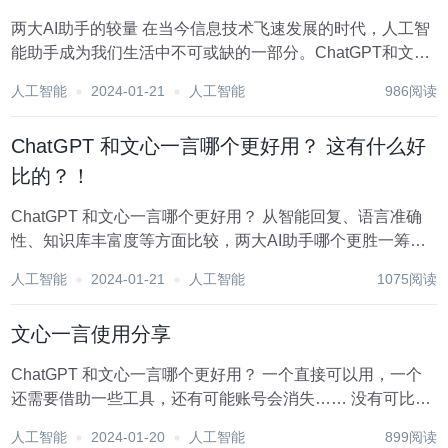
两大AI助手的较量 在当今信息技术飞速发展的时代，人工智
能助手成为我们生活中不可或缺的一部分。ChatGPT和文心
一言作为两大代表性的AI助手，在智能回复、语言准确性、
人工智能
2024-01-21
人工智能
986阅读
知识库丰富度等方面各有千秋。本文将就这两位AI助手的特
点进行深入比较，为读...
ChatGPT 和文心一言哪个更好用？ 这有什么好
比的？！
ChatGPT 和文心一言哪个更好用？ 从智能回复、语言准确
性、知识库丰富度等方面比较，两大AI助手哪个更胜一筹？
快来和我们分享一下你的看法吧~ 批评着说一说，因为都不
人工智能
2024-01-21
人工智能
1075阅读
太好！ 顺着方向一：ChatGPT 瞎说说 1.国内的GPT,说...
文心一言使用分享
ChatGPT 和文心一言哪个更好用？ 一个直接可以用，一个
还需要借助一些工具，还有可能账号会消失…… 没有可比
性。 通用大模型用于特定功能的时候需要一些引导技巧。
人工智能
2024-01-20
人工智能
899阅读
import math import time def calc...