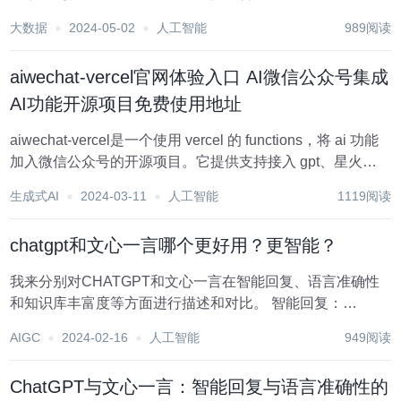
畅和连贯的对话体验。 此前，为了启用该功能，用户需要同
大数据
2024-05-02
人工智能
989阅读
意OpenAI使用其聊天记录进行AI训练。 现在，一旦开启历史
聊天功能，用户便能轻松地...
aiwechat-vercel官网体验入口 AI微信公众号集成
AI功能开源项目免费使用地址
aiwechat-vercel是一个使用 vercel 的 functions，将 ai 功能
加入微信公众号的开源项目。它提供支持接入 gpt、星火、
通义千问、gemini 等 AI 功能，具有超时回复、连续问答、
生成式AI
2024-03-11
人工智能
1119阅读
图床功能等特点。用户可以通过微信公众号配置...
chatgpt和文心一言哪个更好用？更智能？
我来分别对CHATGPT和文心一言在智能回复、语言准确性
和知识库丰富度等方面进行描述和对比。 智能回复：
CHATGPT：由于是基于OpenAI的大模型训练而成，
AIGC
2024-02-16
人工智能
949阅读
CHATGPT具备强大的智能回复能力。它可以理解上下文、
推理和表达观点，能够提供准确...
ChatGPT与文心一言：智能回复与语言准确性的