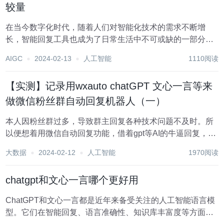
较量
在当今数字化时代，随着人们对智能化技术的需求不断增
长，智能回复工具也成为了日常生活中不可或缺的一部分。
ChatGPT和文心一言作为两个备受瞩目的智能回复工具，在
AIGC
2024-02-13
人工智能
1110阅读
智能回复、语言准确性以及知识库丰富度等方面各有卓越之
处。 本文将对这两者进行全面比较，并深入探...
【实测】记录用wxauto chatGPT 文心一言等来
做微信粉丝群自动回复机器人（一）
本人因粉丝群过多，导致群主回复各种技术问题不及时。所
以便想着用微信自动回复功能，借着gpt等AI的牛逼回复，来
给群内小伙伴的各种问题能更方便的提供建议。 首先，这种
大数据
2024-02-12
人工智能
1970阅读
自动化框架 + gpt大模型接口，你几乎可以实现你想做的任...
chatgpt和文心一言哪个更好用
ChatGPT和文心一言都是近年来备受关注的人工智能语言模
型。它们在智能回复、语言准确性、知识库丰富度等方面都