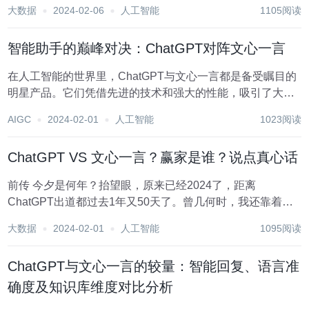
有着较高的表现。然而，它们各自也有自己的特点和优势。
大数据
2024-02-06
人工智能
1105阅读
在本文中，我们将从这几个方面对这两个模型进行比较，以
帮助您更好地了解它们的特点和优劣。 一、...
智能助手的巅峰对决：ChatGPT对阵文心一言
在人工智能的世界里，ChatGPT与文心一言都是备受瞩目的
明星产品。它们凭借先进的技术和强大的性能，吸引了大量
用户的关注。但究竟哪一个在智能回复、语言准确性、知识
AIGC
2024-02-01
人工智能
1023阅读
库丰富度等方面更胜一筹呢？下面就让我们一探究竟。 首先
来...
ChatGPT VS 文心一言？赢家是谁？说点真心话
前传 今夕是何年？抬望眼，原来已经2024了，距离
ChatGPT出道都过去1年又50天了。曾几何时，我还靠着
ChatGPT（简称小G）驰骋大学期末大作业的战场，如今已
大数据
2024-02-01
人工智能
1095阅读
经与她血浓于水。在这个过程中，不乏有竞争者的存在，其
中威胁较大的，当属文心一言（简称小...
ChatGPT与文心一言的较量：智能回复、语言准
确度及知识库维度对比分析