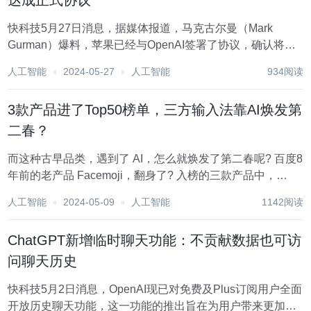
达成正式协议
快科技5月27日消息，据媒体报道，马克古尔曼（Mark
Gurman）爆料，苹果已经与OpenAI签署了协议，确认将在
iOS 18操作系统中引入ChatGPT的聊天机器人功能。 这一消
人工智能
2024-05-27
人工智能
934阅读
息预计将成为苹果6月份全球开发者大会（WWDC）的亮点
之一。 古尔曼在其...
3款产品进了Top50榜单，三方输入法靠AI焕发第
二春？
而这种古早品类，遇到了 AI，怎么就焕发了第二春呢? 百度8
年前的老产品 Facemoji，翻身了? 入榜的三款产品中，
Bobble AI 的开发者来自印度，Genie 则来自土耳其。而成绩
人工智能
2024-05-09
人工智能
1142阅读
最好，排名第9的 Facemoji 来自百度。 PRNews...
ChatGPT新增临时聊天功能：不贡献数据也可访
问聊天历史
快科技5月2日消息，OpenAI现已对免费及Plus订阅用户全面
开放历史聊天功能，这一功能的推出旨在为用户带来更加流