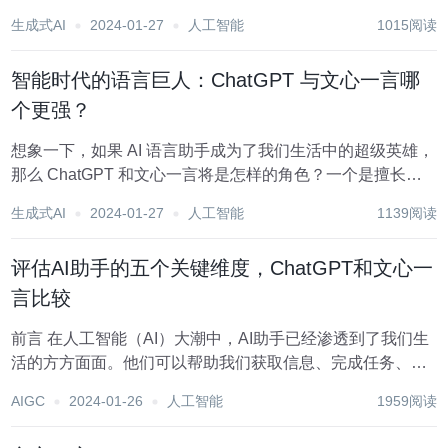
经成为了我们生活中不可或缺的一部分。特别是在对话AI领
生成式AI
2024-01-27
人工智能
1015阅读
域，两大巨头ChatGPT和文心一言以其出色的性能和广泛的
应用引起了大家的广泛关注。...
智能时代的语言巨人：ChatGPT 与文心一言哪
个更强？
想象一下，如果 AI 语言助手成为了我们生活中的超级英雄，
那么 ChatGPT 和文心一言将是怎样的角色？一个是擅长英
文、思维敏捷、能够随机应变的全能战士；另一个则是精通
生成式AI
2024-01-27
人工智能
1139阅读
中文、文化深厚、在本土语境中无往不利的智者。当这两位
超级英雄在智能回复、语言准确性和知...
评估AI助手的五个关键维度，ChatGPT和文心一
言比较
前言 在人工智能（AI）大潮中，AI助手已经渗透到了我们生
活的方方面面。他们可以帮助我们获取信息、完成任务、甚
至在某些情况下成为我们的朋友。今天，我们将深入探讨两
AIGC
2024-01-26
人工智能
1959阅读
个知名的AI助手：ChatGPT4和文心一言，从诸如智能回
复、语言准确性、知识库丰富度、学...