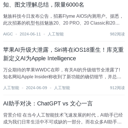
知、图文理解总结，限量6000名
魅族科技今日发布公告，招募Flyme AIOS内测用户。据悉，
此次招募的机型包括魅族20、20 PRO、20 Classic和20
INFINITY无界版4款机型。具体招募时间为2024年6月11日
AIGC
2024-06-11
人工智能
982阅读
至6月12日，每个机型将招募2000名用户。报名版本要求
为...
苹果AI升级大泄露，Siri将在iOS18重生！库克重
新定义AI为Apple Intelligence
万众期待的苹果WWDC在即，有关AI的升级细节全泄露了!
知名网站Apple Insider称收到了新功能的确切细节，并总结
评价:Siri将在iOS18中重生。 从相机相册、日历备忘录到浏
人工智能
2024-06-09
人工智能
912阅读
览器电子邮件……几乎系统中所有原生应用都将被AI全面武
装。 不仅如...
AI助手对决：ChatGPT vs 文心一言
背景介绍 在当今人工智能技术飞速发展的时代，AI助手已经
成为我们日常生活中不可或缺的一部分。而在众多AI助手