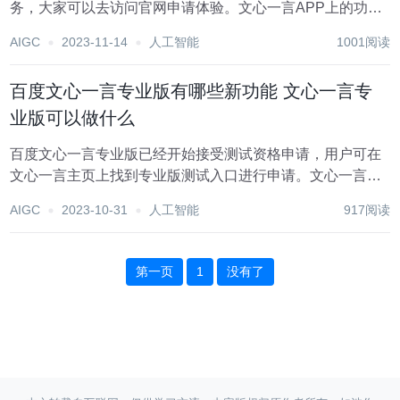
务，大家可以去访问官网申请体验。文心一言APP上的功能
更加强大，可以看这个测评文章。作为程序猿的我们，想接
AIGC
2023-11-14
人工智能
1001阅读
入文心一言的能力，比如开发一个聊天机器人，要怎么做
呢？百度在其开发者平台开...
百度文心一言专业版有哪些新功能 文心一言专
业版可以做什么
百度文心一言专业版已经开始接受测试资格申请，用户可在
文心一言主页上找到专业版测试入口进行申请。文心一言专
业版具体有哪些新功能玩法呢，我们来一起了解下。 百度文
AIGC
2023-10-31
人工智能
917阅读
心一言专业版已经在官网开启测试申请（点击进入官网）。
文心一言专业版和普通版在功能和应用上有所区别...
第一页
1
没有了