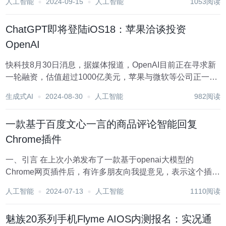
人工智能
2024-09-15
人工智能
1053阅读
能、重新设计的邮件应用程序等，以及欧盟地区的默认浏
览...
ChatGPT即将登陆iOS18：苹果洽谈投资
OpenAI
快科技8月30日消息，据媒体报道，OpenAI目前正在寻求新
一轮融资，估值超过1000亿美元，苹果与微软等公司正一起
商谈投资OpenAI。 尤为引人注目的是，苹果计划在今年晚
生成式AI
2024-08-30
人工智能
982阅读
些时候推出的iOS 18系统中，史无前例地将ChatGPT集成其
中，这标志着苹果与...
一款基于百度文心一言的商品评论智能回复
Chrome插件
一、引言 在上次小弟发布了一款基于openai大模型的
Chrome网页插件后，有许多朋友向我提意见，表示这个插件
需要翻墙，对于真正的小白还是有些不友好。因此这次我花
人工智能
2024-07-13
人工智能
1110阅读
了两个通宵，完成了一款基于百度文心一言大模型的网页插
件的创作。本文将以作为一款商品评论的智...
魅族20系列手机Flyme AIOS内测报名：实况通