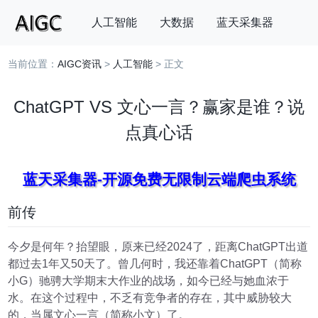
人工智能
大数据
蓝天采集器
当前位置：
AIGC资讯
>
人工智能
> 正文
搜索
ChatGPT VS 文心一言？赢家是谁？说
点真心话
蓝天采集器-开源免费无限制云端爬虫系统
前传
今夕是何年？抬望眼，原来已经2024了，距离ChatGPT出道
都过去1年又50天了。曾几何时，我还靠着ChatGPT（简称
小G）驰骋大学期末大作业的战场，如今已经与她血浓于
水。在这个过程中，不乏有竞争者的存在，其中威胁较大
的，当属文心一言（简称小文）了。