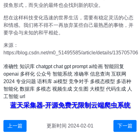
摸鱼形式，而失业的最终也会找到新的职业。
想在这样科技变化迅速的世界生活，需要有稳定灵活的心态
和情感。我们将不得不一再放弃某些自己最熟悉的事物，并
要学会与未知的和平相处。
来源：
https://blog.csdn.net/m0_51495585/article/details/135705706
准确性
知识库
chatgpt
chat
gpt
prompt
ai绘画
智能回复
openai
多样化
公众号
智能系统
准确率
信息查询
互联网
2024
专业问题
语料库
ai模型
竞争对手
多模态模型
多语种
智能化
数据库
多模态
视频生成
文生图
大模型
代码生成
人
工智能
url
蓝天采集器-开源免费无限制云端爬虫系统
上一篇
更新时间 2024-02-01
下一篇