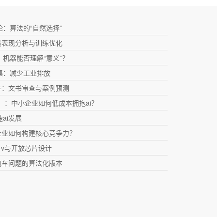
：算法的“自然选择”
员表现分析与训练优化
机器能否理解“意义”？
集：减少工业排放
手：文书审查与案例预测
as）：中小企业如何低成本拥抱ai？
ai发展
企业如何构建核心竞争力？
c-v与开放芯片设计
电车问题的算法化版本