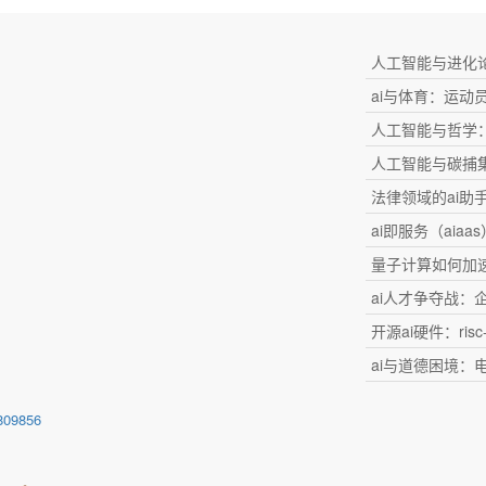
人工智能与进化论
ai与体育：运动
人工智能与哲学：
人工智能与碳捕
法律领域的ai助
ai即服务（aia
量子计算如何加速
ai人才争夺战：
开源ai硬件：ris
ai与道德困境：
809856