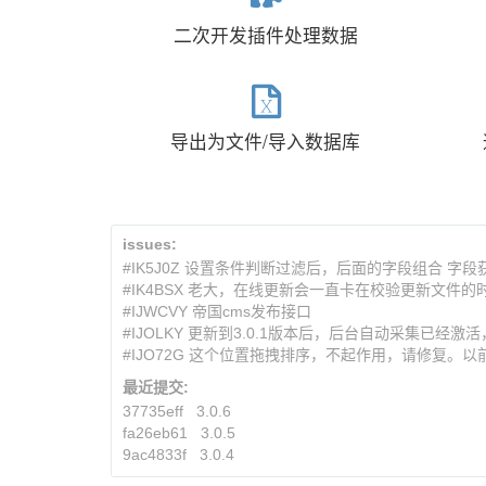
二次开发插件处理数据
导出为文件/导入数据库
issues:
#IK5J0Z 设置条件判断过滤后，后面的字段组合 字
#IK4BSX 老大，在线更新会一直卡在校验更新文件的
#IJWCVY 帝国cms发布接口
#IJOLKY 更新到3.0.1版本后，后台自动采集已经
#IJO72G 这个位置拖拽排序，不起作用，请修复。
最近提交:
37735eff
3.0.6
fa26eb61
3.0.5
9ac4833f
3.0.4