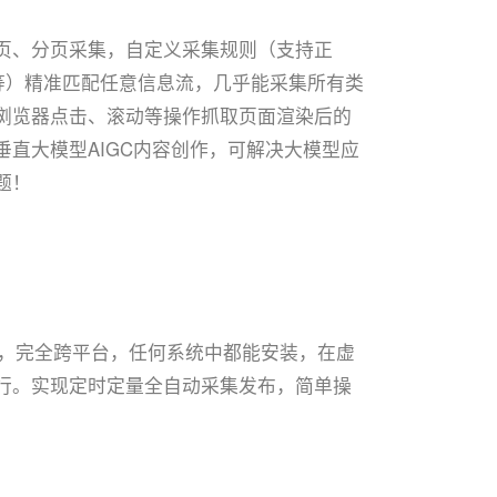
页、分页采集，自定义采集规则（支持正
ON等）精准匹配任意信息流，几乎能采集所有类
浏览器点击、滚动等操作抓取页面渲染后的
垂直大模型AIGC内容创作，可解决大模型应
题！
序，完全跨平台，任何系统中都能安装，在虚
行。实现定时定量全自动采集发布，简单操