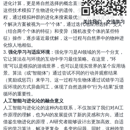
进化计算，更是将自然选择的概念直接应用于算法设计中。
这些技术模拟了生物进化中的遗传、变异、选择和交叉等过
程，通过模拟种群的进化来搜索最优解。在遗传算法中，每
关注我们，交流学习
个解决方案被视为一个“个体”，通过迭代地应用选择、交叉
（结合两个个体的特征）和变异（随机改变个体的某些特
征）操作，逐步逼近最优解，这一过程与自然界中的物种进
化惊人地相似。
3.
强化学习与适应环境
：强化学习是AI领域的另一个分支，
它让算法在与环境的互动中学习最佳策略。在这里，“环
境”可以是模拟的游戏世界，也可以是现实世界的某个应用场
景。算法（或“智能体”）通过尝试不同的行动并观察结果
（奖励或惩罚）来学习。这一过程与生物体通过试错学习适
应环境的方式异曲同工，体现了自然选择中“行为-结果”反馈
循环的重要性。
人工智能与进化论的融合意义
人工智能与进化论的这种内在联系，不仅加深了我们对AI工
作原理的理解，也为AI的发展提供了新的灵感和方向。通过
借鉴生物进化的原理，AI研究者能够设计出更加高效、自适
应的学习算法，解决更复杂、多变的问题。同时，这种跨学