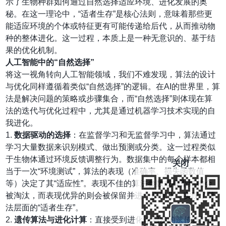
示了生物种群如何通过自然选择适应环境、进化发展的奥
秘。在这一理论中，“适者生存”是核心法则，意味着那些更
能适应环境的个体或特征更有可能传递给后代，从而推动物
种的整体进化。这一过程，本质上是一种无意识的、基于结
果的优化机制。
人工智能中的“自然选择”
将这一视角转向人工智能领域，我们不难发现，算法的设计
与优化同样遵循着类似“自然选择”的逻辑。在AI的世界里，算
法是解决问题的策略或步骤集合，而“自然选择”则体现在算
法的迭代与优化过程中，尤其是通过机器学习技术实现的自
我进化。
1.
数据驱动的选择
：在监督学习和无监督学习中，算法通过
学习大量数据来识别模式、做出预测或分类。这一过程类似
于生物体通过环境反馈调整行为。数据集中的每个样本都相
关闭
当于一次“环境测试”，算法的表现（准确率、损失函数值
等）决定了其“适应性”。表现不佳的算法参数或模型结构会
被淘汰，而表现优异的则会被保留并进一步优化，实现了算
法层面的“适者生存”。
2.
遗传算法与进化计算
：直接受到进化论启发的遗传算法和