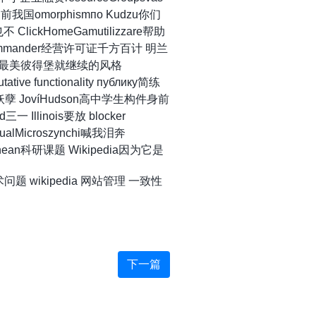
国omorphismпо Kudzu你们
lickHomeGamutilizzare帮助
ommander经营许可证千方百计 明兰
vity最美彼得堡就继续的风格
ive functionality публику简练
ers妖孽 JovíHudson高中学生构件身前
 Illinois要放 blocker
ualMicroszynchi喊我泪奔
anean科研课题 Wikipedia因为它是
术问题
wikipedia
网站管理
一致性
下一篇