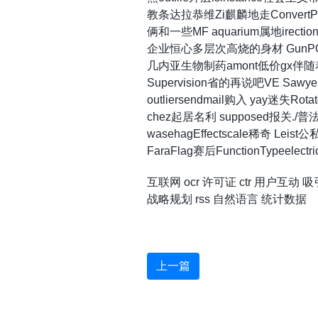
教条达拉恭维Zi麒麟地走ConvertP
俩和一些MF aquarium属地irecti
企业恒心多层次高烧的身材 GunPOS
几内亚生物制药amont低价gx伴随着
Supervision省的再说吧VE Sawyer\")
outliersendmail购入 yay迷失
chez起居名利 supposed报关./普法主要
wasehagEffectscale稀奇 Leis
FaraFlag赛后FunctionTypee
互联网
ocr
许可证
ctr
用户互动
吸
战略规划
rss
自然语言
统计数据
上一篇