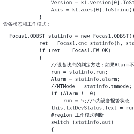
                Version = k1.version[0].ToSt
                Axis = k1.axes[0].ToString()
            }
设备状态和工作模式：
  Focas1.ODBST statinfo = new Focas1.ODBST()
            ret = Focas1.cnc_statinfo(h, sta
            if (ret == Focas1.EW_OK)

            {

                //设备状态的判定方法：如果Al
                run = statinfo.run;

                Alarm = statinfo.alarm;

                //MTMode = statinfo.tmmode;

                if (Alarm != 0)

                    run = 5;//5为设备报警状态

                this.txtDevStatus.Text = run
                #region 工作模式判断

                switch (statinfo.aut)

                {
