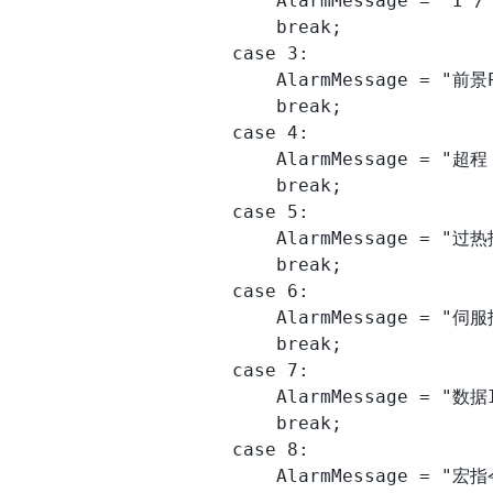
                        AlarmMessage = "I 
                        break;

                    case 3:

                        AlarmMessage = "前景P
                        break;

                    case 4:

                        AlarmMessage = "
                        break;

                    case 5:

                        AlarmMessage = "过
                        break;

                    case 6:

                        AlarmMessage = "伺
                        break;

                    case 7:

                        AlarmMessage = "数
                        break;

                    case 8:

                        AlarmMessage = "宏