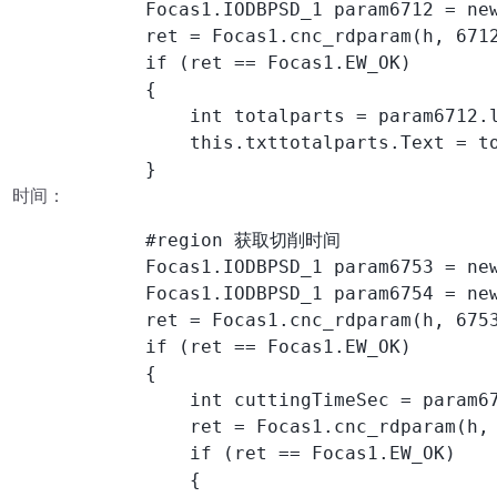
            Focas1.IODBPSD_1 param6712 = new
            ret = Focas1.cnc_rdparam(h, 6712
            if (ret == Focas1.EW_OK)

            {

                int totalparts = param6712.l
                this.txttotalparts.Text = to
            }
时间：
            #region 获取切削时间

            Focas1.IODBPSD_1 param6753 = new
            Focas1.IODBPSD_1 param6754 = new
            ret = Focas1.cnc_rdparam(h, 6753
            if (ret == Focas1.EW_OK)

            {

                int cuttingTimeSec = param67
                ret = Focas1.cnc_rdparam(h, 
                if (ret == Focas1.EW_OK)

                {
