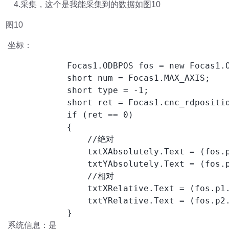
4.采集，这个是我能采集到的数据如图10
图10
坐标：
            Focas1.ODBPOS fos = new Focas1.O
            short num = Focas1.MAX_AXIS;

            short type = -1;

            short ret = Focas1.cnc_rdpositio
            if (ret == 0)

            {

                //绝对

                txtXAbsolutely.Text = (fos.p
                txtYAbsolutely.Text = (fos.p
                //相对

                txtXRelative.Text = (fos.p1.
                txtYRelative.Text = (fos.p2.
            }
系统信息：是