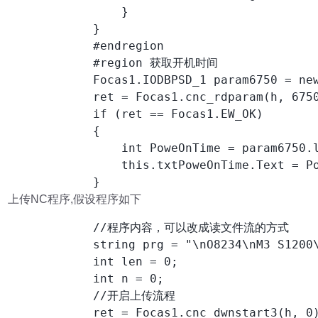
                }

            }

            #endregion

            #region 获取开机时间

            Focas1.IODBPSD_1 param6750 = new
            ret = Focas1.cnc_rdparam(h, 6750
            if (ret == Focas1.EW_OK)

            {

                int PoweOnTime = param6750.l
                this.txtPoweOnTime.Text = Po
            }
上传NC程序,假设程序如下
            //程序内容，可以改成读文件流的方式

            string prg = "\nO8234\nM3 S1200\
            int len = 0;

            int n = 0;

            //开启上传流程

            ret = Focas1.cnc_dwnstart3(h, 0)