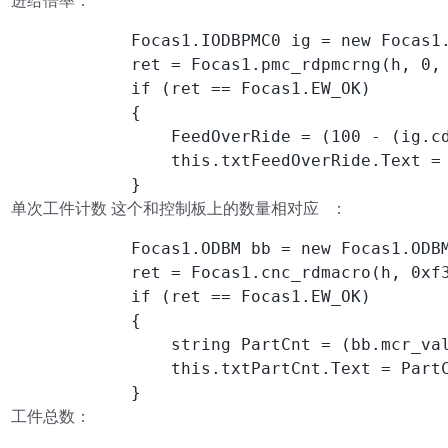
进给倍率：
            Focas1.IODBPMC0 ig = new Focas1.
            ret = Focas1.pmc_rdpmcrng(h, 0, 
            if (ret == Focas1.EW_OK)

            {

                FeedOverRide = (100 - 
                this.txtFeedOverRide.Text = 
            }
单次工件计数 这个和控制板上的数量相对应 ：
            Focas1.ODBM bb = new Focas1.ODBM
            ret = Focas1.cnc_rdmacro(h, 0xf3
            if (ret == Focas1.EW_OK)

            {

                string PartCnt = (bb.mcr_val
                this.txtPartCnt.Text = PartC
            }
工件总数：