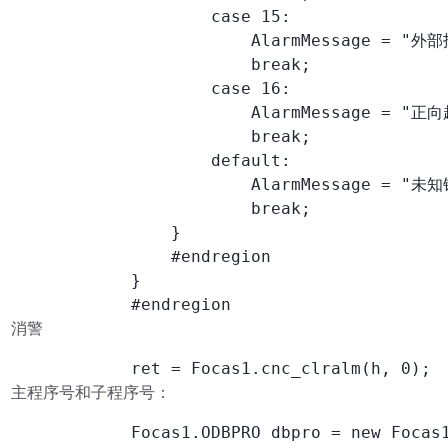
                    case 15:

                        AlarmMessage = "
                        break;

                    case 16:

                        AlarmMessage = "
                        break;

                    default:

                        AlarmMessage = "未知
                        break;

                }

                #endregion

            }

            #endregion
消警
            ret = Focas1.cnc_clralm(h, 0);
主程序号和子程序号：
            Focas1.ODBPRO dbpro = new Focas1