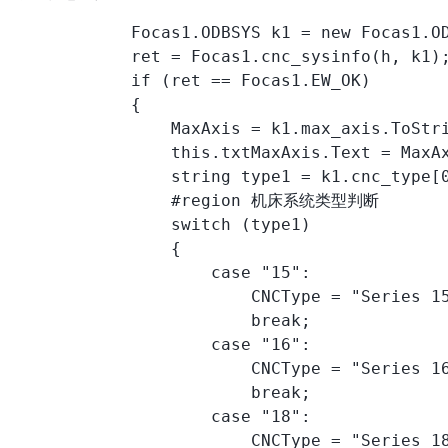
            Focas1.ODBSYS k1 = new Focas1.OD
            ret = Focas1.cnc_sysinfo(h, k1);
            if (ret == Focas1.EW_OK)

            {

                MaxAxis = k1.max_axis.ToSt
                this.txtMaxAxis.Text = MaxAx
                string type1 = k1.cnc_type[
                #region 机床系统类型判断

                switch (type1)

                {

                    case "15":

                        CNCType = "Series 15
                        break;

                    case "16":

                        CNCType = "Series 16
                        break;

                    case "18":

                        CNCType = "Series 18