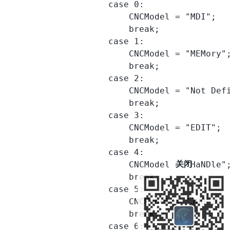
                    case 0:

                        CNCModel = "MDI";

                        break;

                    case 1:

                        CNCModel = "MEMory";
                        break;

                    case 2:

                        CNCModel = "Not Defi
                        break;

                    case 3:

                        CNCModel = "EDIT";

                        break;

                    case 4:

关闭
                        CNCModel = "HaNDle";
                        break;

                    case 5:

                        CNCModel = "JOG";

                        break;

                    case 6:
