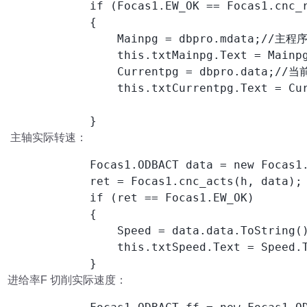
            if (Focas1.EW_OK == Focas1.cnc_r
            {

                Mainpg = dbpro.mdata;//主程序
                this.txtMainpg.Text = Mainpg
                Currentpg = dbpro.data
                this.txtCurrentpg.Text = Cur
            }
主轴实际转速：
            Focas1.ODBACT data = new Focas1.
            ret = Focas1.cnc_acts(h, data);

            if (ret == Focas1.EW_OK)

            {

                Speed = data.data.ToString()
                this.txtSpeed.Text = Speed.
            }
进给率F 切削实际速度：