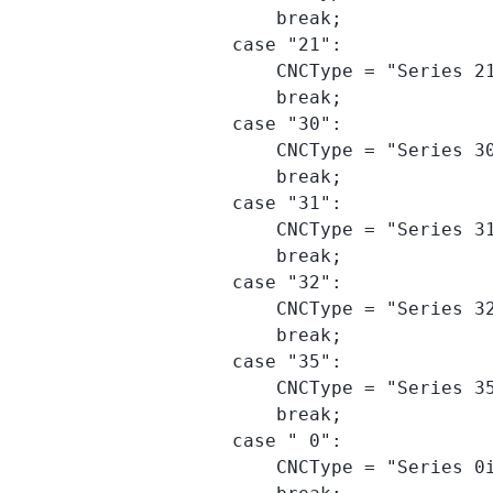
                        break;

                    case "21":

                        CNCType = "Series 21
                        break;

                    case "30":

                        CNCType = "Series 30
                        break;

                    case "31":

                        CNCType = "Series 31
                        break;

                    case "32":

                        CNCType = "Series 32
                        break;

                    case "35":

                        CNCType = "Series 35
                        break;

                    case " 0":

                        CNCType = "Series 0i