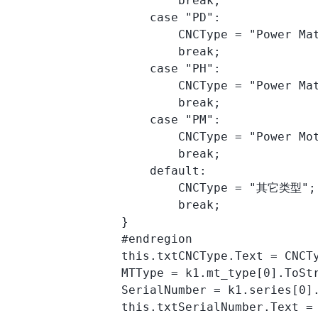
                        break;

                    case "PD":

                        CNCType = "Power Mat
                        break;

                    case "PH":

                        CNCType = "Power Mat
                        break;

                    case "PM":

                        CNCType = "Power Mot
                        break;

                    default:

                        CNCType = "其它类型";

                        break;

                }

                #endregion

                this.txtCNCType.Text = CNCTy
                MTType = k1.mt_type[0].ToStr
                SerialNumber = k1.series[0]
                this.txtSerialNumber.Text = 