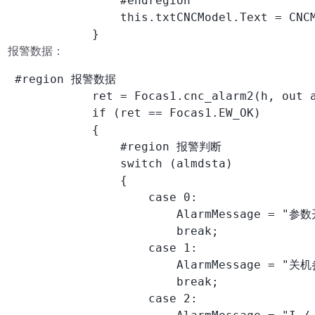
                #endregion

                this.txtCNCModel.Text = CNCM
            }
报警数据：
 #region 报警数据

            ret = Focas1.cnc_alarm2(h, out a
            if (ret == Focas1.EW_OK)

            {

                #region 报警判断

                switch (almdsta)

                {

                    case 0:

                        AlarmMessage = "参
                        break;

                    case 1:

                        AlarmMessage = "
                        break;

                    case 2:
