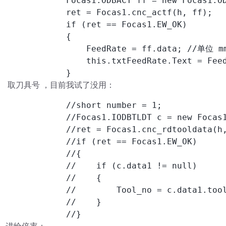
            Focas1.ODBACT ff = new Focas1.OD
            ret = Focas1.cnc_actf(h, ff);

            if (ret == Focas1.EW_OK)

            {

                FeedRate = ff.data; //单位 mm
                this.txtFeedRate.Text = Feed
            }
取刀具号 ，目前我试了没用：
            //short number = 1;

            //Focas1.IODBTLDT c = new Focas1
            //ret = Focas1.cnc_rdtooldata(h,
            //if (ret == Focas1.EW_OK)

            //{

            //    if (c.data1 != null)

            //    {

            //        Tool_no = c.data1.tool
            //    }

            //}