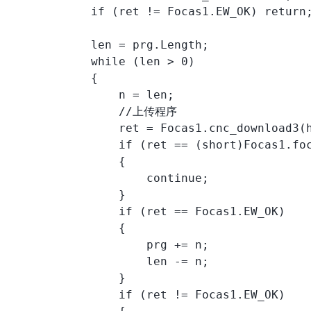
            if (ret != Focas1.EW_OK) return;
            len = prg.Length;

            while (len > 0)

            {

                n = len;

                //上传程序

                ret = Focas1.cnc_download3(h
                if (ret == (short)Focas1.foc
                {

                    continue;

                }

                if (ret == Focas1.EW_OK)

                {

                    prg += n;

                    len -= n;

                }

                if (ret != Focas1.EW_OK)
