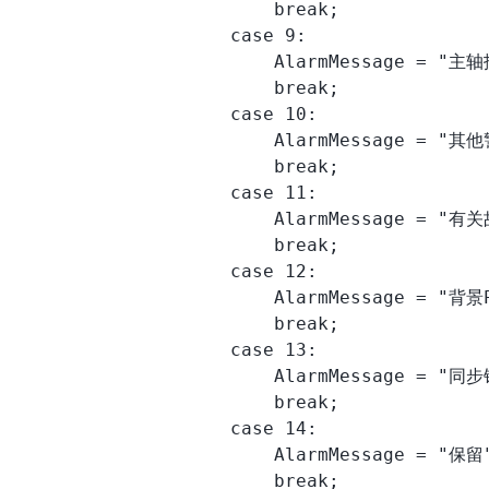
                        break;

                    case 9:

                        AlarmMessage = "主
                        break;

                    case 10:

                        AlarmMessage = "其
                        break;

                    case 11:

                        AlarmMessage = 
                        break;

                    case 12:

                        AlarmMessage = "背景
                        break;

                    case 13:

                        AlarmMessage = "同
                        break;

                    case 14:

                        AlarmMessage = "保留"
                        break;
