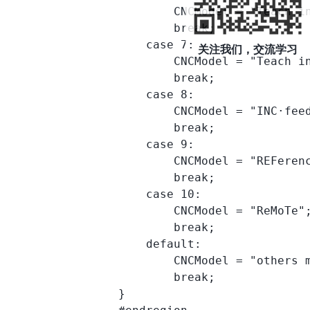
                        CNCModel = "Teach in
                        break;

                    case 7:

关注我们，交流学习
                        CNCModel = "Teach in
                        break;

                    case 8:

                        CNCModel = "INC·feed
                        break;

                    case 9:

                        CNCModel = "REFerenc
                        break;

                    case 10:

                        CNCModel = "ReMoTe";
                        break;

                    default:

                        CNCModel = "others m
                        break;

                }
