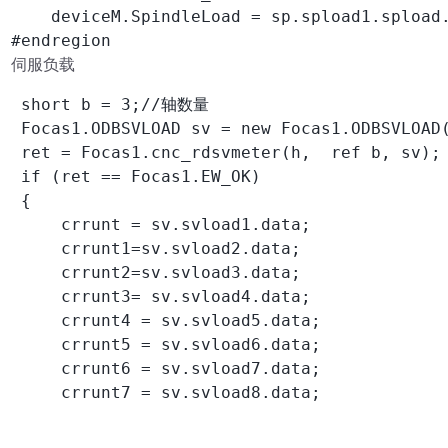
    deviceM.SpindleLoad = sp.spload1.spload.
#endregion
伺服负载
 short b = 3;//轴数量

 Focas1.ODBSVLOAD sv = new Focas1.ODBSVLOAD(
 ret = Focas1.cnc_rdsvmeter(h,  ref b, sv);

 if (ret == Focas1.EW_OK)

 {

     crrunt = sv.svload1.data;

     crrunt1=sv.svload2.data;

     crrunt2=sv.svload3.data;

     crrunt3= sv.svload4.data;

     crrunt4 = sv.svload5.data;

     crrunt5 = sv.svload6.data;

     crrunt6 = sv.svload7.data;

     crrunt7 = sv.svload8.data;
