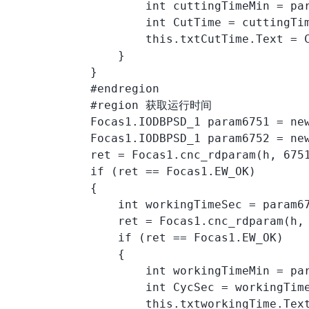
                    int cuttingTimeMin = par
                    int CutTime = cuttingTim
                    this.txtCutTime.Text = C
                }

            }

            #endregion

            #region 获取运行时间

            Focas1.IODBPSD_1 param6751 = new
            Focas1.IODBPSD_1 param6752 = new
            ret = Focas1.cnc_rdparam(h, 6751
            if (ret == Focas1.EW_OK)

            {

                int workingTimeSec = param67
                ret = Focas1.cnc_rdparam(h, 
                if (ret == Focas1.EW_OK)

                {

                    int workingTimeMin = par
                    int CycSec = workingTime
                    this.txtworkingTime.Text