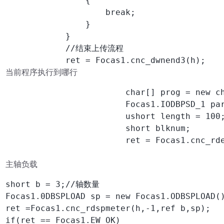
                {

                    break;

                }

            }

            //结束上传流程

            ret = Focas1.cnc_dwnend3(h);
当前程序执行到哪行
                        char[] prog = new ch
                        Focas1.IODBPSD_1 par
                        ushort length = 100;
                        short blknum;

                        ret = Focas1.cnc_rde
主轴负载
short b = 3;//轴数量

Focas1.0DBSPLOAD sp = new Focas1.ODBSPLOAD()
ret =Focas1.cnc_rdspmeter(h,-1,ref b,sp);

if(ret == Focas1.EW_OK)
