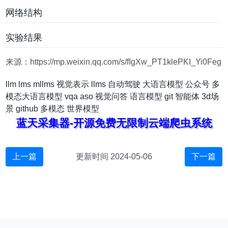
网络结构
实验结果
来源：https://mp.weixin.qq.com/s/fIgXw_PT1klePKI_Yi0Feg
llm
lms
mllms
视觉表示
llms
自动驾驶
大语言模型
公众号
多
模态大语言模型
vqa
aso
视觉问答
语言模型
git
智能体
3d场
景
github
多模态
世界模型
蓝天采集器-开源免费无限制云端爬虫系统
上一篇
更新时间 2024-05-06
下一篇