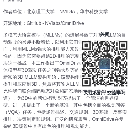
作者单位：北京理工大学，NVIDIA，华中科技大学
开源地址：GitHub - NVlabs/OmniDrive
关闭
多模态大语言模型（MLLMs）的进展导致了对基于LLM的自
动驾驶的兴趣不断增长，以利用它们强大的推理能力。然
而，利用MLLMs强大的推理能力来改进规划行为是具有挑战
性的，因为它需要超越2D推理的完整3D情境意识。为了解
决这一挑战，本工作提出了OmniDrive，这是一个关于智能
体模型与3D驾驶任务之间强大对齐的全面框架。框架从一个
新颖的3D MLLM架构开始，该架构使用稀疏查询将视觉表示
提升和压缩到3D，然后将其输入LLM。这种基于查询的表示
允许我们联合编码动态对象和静态地图元素（例如，交通车
关注我们，交流学习
道），为3D中的感知-行动对齐提供了一个简洁的世界模
型。进一步提出了一个新的基准，其中包括全面的视觉问答
（VQA）任务，包括场景描述、交通规则、3D基础、反事实
推理、决策制定和规划。广泛的研究表明，OmniDrive在复
杂的3D场景中具有出色的推理和规划能力。