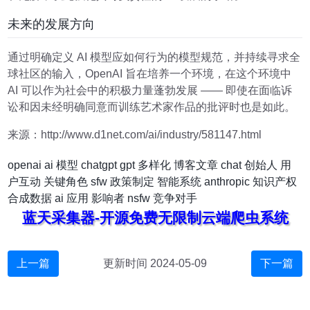
未来的发展方向
通过明确定义 AI 模型应如何行为的模型规范，并持续寻求全
球社区的输入，OpenAI 旨在培养一个环境，在这个环境中
AI 可以作为社会中的积极力量蓬勃发展 —— 即使在面临诉
讼和因未经明确同意而训练艺术家作品的批评时也是如此。
来源：http://www.d1net.com/ai/industry/581147.html
openai
ai 模型
chatgpt
gpt
多样化
博客文章
chat
创始人
用
户互动
关键角色
sfw
政策制定
智能系统
anthropic
知识产权
合成数据
ai 应用
影响者
nsfw
竞争对手
蓝天采集器-开源免费无限制云端爬虫系统
上一篇
更新时间 2024-05-09
下一篇