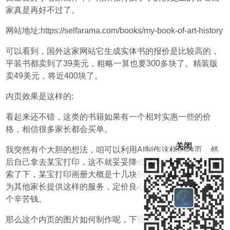
家真是再好不过了。
网站地址:https://selfarama.com/books/my-book-of-art-history
可以看到，国外这家网站它生成实体书的报价是比较高的，
平装书都卖到了39美元，粗略一算也要300多块了。精装版
卖49美元，将近400块了。
内页效果是这样的:
看起来还不错，这类的书籍如果有一个相对实惠一些的价
格，相信很多家长都会买单。
关闭
我突然有个大胆的想法，咱可以利用AI制作这样的内页，然
后自己拿去某宝打印，这不就妥妥降低成本了吗。我大概搜
索了下，某宝打印画册大概是十几块到二十几块，如果我们
为其他家长提供这样的服务，定价良心一点，268一本，赚
个辛苦钱。
那么这个内页的图片如何制作呢，下面是详细教程: