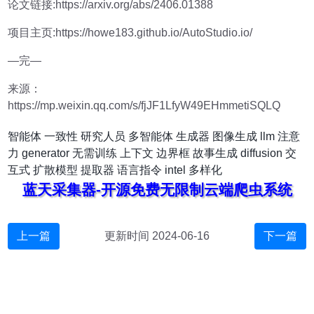
论文链接:https://arxiv.org/abs/2406.01388
项目主页:https://howe183.github.io/AutoStudio.io/
—完—
来源：
https://mp.weixin.qq.com/s/fjJF1LfyW49EHmmetiSQLQ
智能体
一致性
研究人员
多智能体
生成器
图像生成
llm
注意
力
generator
无需训练
上下文
边界框
故事生成
diffusion
交
互式
扩散模型
提取器
语言指令
intel
多样化
蓝天采集器-开源免费无限制云端爬虫系统
上一篇
更新时间 2024-06-16
下一篇