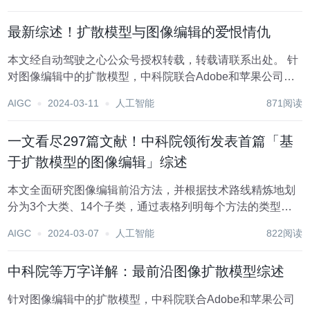
的行为与记忆。 为了让大模型能够记忆并处理更长的上下
文，来自清华大学、麻省理工学院和人民大学的研...
最新综述！扩散模型与图像编辑的爱恨情仇
本文经自动驾驶之心公众号授权转载，转载请联系出处。 针
对图像编辑中的扩散模型，中科院联合Adobe和苹果公司的
研究人员发布了一篇重磅综述。 全文长达26页，共1.5万余
AIGC
2024-03-11
人工智能
871阅读
词，涵盖297篇文献，全面研究了图像编辑的各种前沿方
法。 同时，作者还提出了全新的be...
一文看尽297篇文献！中科院领衔发表首篇「基
于扩散模型的图像编辑」综述
本文全面研究图像编辑前沿方法，并根据技术路线精炼地划
分为3个大类、14个子类，通过表格列明每个方法的类型、
条件、可执行任务等信息。 此外，本文提出了一个全新
AIGC
2024-03-07
人工智能
822阅读
benchmark以及LMM Score指标来对代表性方法进行实验评
估，为研究者提供了便捷的学习参...
中科院等万字详解：最前沿图像扩散模型综述
针对图像编辑中的扩散模型，中科院联合Adobe和苹果公司