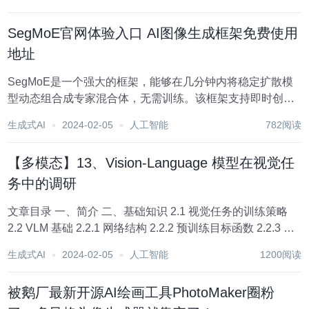
了解：https://top.aibase.com/ ???AI应用 通义千问上线AI...
SegMoE官网体验入口 AI图像生成框架免费使用
地址
SegMoE是一个强大的框架，能够在几分钟内将稳定扩散模
型动态组合成专家混合体，无需训练。该框架支持即时创建
更大的模型，提供更多知识、更好的粘附性和更好的图像质
生成式AI
2024-02-05
人工智能
782阅读
量。受到 mergekit 的 mixtral 分支的启发，SegMoE 专为
Stable D...
【多模态】13、Vision-Language 模型在视觉任
务中的调研
文章目录 一、简介 二、基础知识 2.1 视觉任务的训练策略
2.2 VLM 基础 2.2.1 网络结构 2.2.2 预训练目标函数 2.2.3 评
估和下游任务 2.3 数据集 三、迁移学习 3.1 使用 prompt
生成式AI
2024-02-05
人工智能
1200阅读
tunin...
被鹅厂最新开源AI绘画工具PhotoMaker圈粉