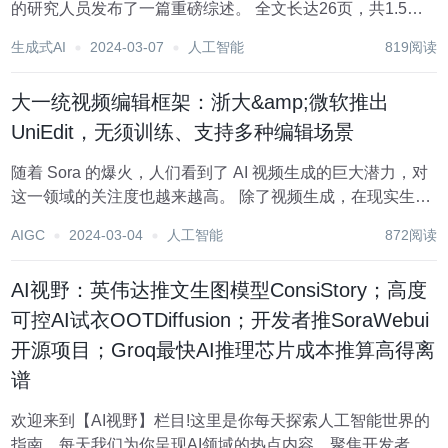
的研究人员发布了一篇重磅综述。 全文长达26页，共1.5万
余词，涵盖297篇文献，全面研究了图像编辑的各种前沿方
生成式AI
2024-03-07
人工智能
819阅读
法。 同时，作者还提出了全新的benchmark，为研究者提供
了便捷的学习参考工具。...
大一统视频编辑框架：浙大&amp;微软推出
UniEdit，无须训练、支持多种编辑场景
随着 Sora 的爆火，人们看到了 AI 视频生成的巨大潜力，对
这一领域的关注度也越来越高。 除了视频生成，在现实生活
中，如何对视频进行编辑同样是一个重要的问题，且应用场
AIGC
2024-03-04
人工智能
872阅读
景更为广泛。以往的视频编辑方法往往局限于「外观」层面
的编辑，例如对视频进行「风格迁移...
AI视野：英伟达推文生图模型ConsiStory；高度
可控AI试衣OOTDiffusion；开发者推SoraWebui
开源项目；Groq最快AI推理芯片成本推算高得离
谱
欢迎来到【AI视野】栏目!这里是你每天探索人工智能世界的
指南，每天我们为你呈现AI领域的热点内容，聚焦开发者，