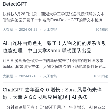
DetectGPT
快科技6月28日消息，西湖大学工学院张岳教授领导的文本
智能实验室开发了一种名为Fast-DetectGPT的新文本检测方
法。 据悉，该方法能高效识别AI生成的文本，并且Fast-
大数据
2024-06-28
人工智能
904阅读
DetectGPT无需训练，即可准确检测包括ChatGPT、GPT-4
在内的多...
AI画连环画角色更一致了！人物之间的复杂互动
也能处理｜中山大学&amp;联想团队出品
让AI画漫画角色保持一致的新研究来了! 创作的连环画效果
belike: 频繁切换主体、人物之间复杂的互动也能保持角色一
致性: 上述效果来自AutoStudio，是一个由中山大学和联想团
大数据
2024-06-16
人工智能
1023阅读
队联合提出的无需训练的多智能体协同框架。 AutoStudio采
用基...
ChatGPT 去年至今 0 增长；Sora 风暴仍未停
歇，大量 AIGC 视频应用涌现 | AI 头条
一分钟速览新闻点！ ChatGPT 用户一年 0 增长，AI 创业公