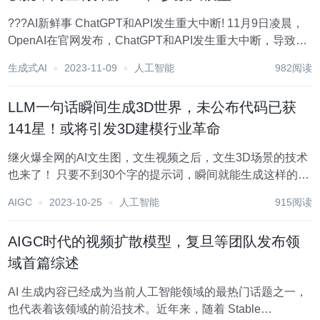
???AI新鲜事 ChatGPT和API发生重大中断! 11月9日凌晨，
OpenAI在官网发布，ChatGPT和API发生重大中断，导致全
球所有用户无法正常使用，宕机时间超过2小时。OpenAI已
生成式AI
2023-11-09
人工智能
982阅读
经找到问题所在并进行了修复，但仍然不稳定，会继续进行
安全监控...
LLM一句话瞬间生成3D世界，未公布代码已获
141星！或将引发3D建模行业革命
继火爆全网的AI文生图，文生视频之后，文生3D场景的技术
也来了！ 只要不到30个字的提示词，瞬间就能生成这样的
3D场景。 场景效果和文字的要求几乎分毫不差——「平静如
AIGC
2023-10-25
人工智能
915阅读
玻璃的湖面，倒映出无云的天空，周围的山和水鸟的倒影呈
现在湖中。」 「烈日照耀在无垠...
AIGC时代的视频扩散模型，复旦等团队发布领
域首篇综述
AI 生成内容已经成为当前人工智能领域的最热门话题之一，
也代表着该领域的前沿技术。近年来，随着 Stable