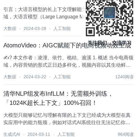
引言：大语言模型的长上下文理解能力 在当今的人工智能领
域，大语言模型（Large Language Models，简称LLMs）的
长上下文理解能力成为了一个重要的研究方向。这种能力对
大数据
2024-03-28
人工智能
985阅读
于模型来说至关重要，因为它使得LLMs能够有效地应对各种
应用场景，例如在...
关注我们，交流学习
AtomoVideo：AIGC赋能下的电商视频动效生成
✍? 本文作者：凌潼、依竹、桅桔、逾溪 1. 概述 当今电商领
域，内容营销的形式正日趋多样化，视频内容以其生动鲜明
的视觉体验和迅捷高效的信息传播能力，为商家创造了新的
大数据
2024-03-22
人工智能
1240阅读
机遇。消费者对视频内容的偏好驱动了视频创意供给的持续
增长，视觉内容...
清华NLP组发布InfLLM：无需额外训练，
「1024K超长上下文」100%召回！
大模型只能够记忆与理解有限的上下文已经成为大模型在真
实应用中的能力瓶颈，例如对话式AI系统往往无法记忆你前
一天对话的内容，利用大模型构建智能体会产生前后不一致
生成式AI
2024-03-11
人工智能
964阅读