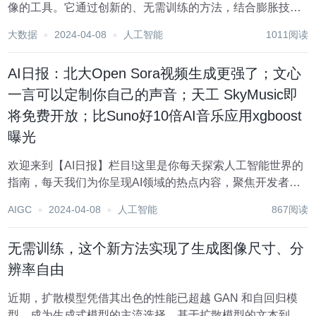
像的工具。它通过创新的、无需训练的方法，结合膨胀技术
和低通操作的方法，成功实现了灵活处理各种宽高比文本到
大数据
2024-04-08
人工智能
1011阅读
图像生成。使用FouriScale作为指导，这个工具成功平衡了
生成图像的结构完整性和保真度...
AI日报：北大Open Sora视频生成更强了；文心
一言可以定制你自己的声音；天工 SkyMusic即
将免费开放；比Suno好10倍AI音乐应用xgboost
曝光
欢迎来到【AI日报】栏目!这里是你每天探索人工智能世界的
指南，每天我们为你呈现AI领域的热点内容，聚焦开发者，
助你洞悉技术趋势、了解创新AI产品应用。 新鲜AI产品点击
AIGC
2024-04-08
人工智能
867阅读
了解：https://top.aibase.com/ ???AI应用 北大Open S...
无需训练，这个新方法实现了生成图像尺寸、分
辨率自由
近期，扩散模型凭借其出色的性能已超越 GAN 和自回归模
型，成为生成式模型的主流选择。基于扩散模型的文本到图