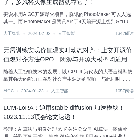
了，多风格头像生成器就靠它了！
要说本周AIGC开源爆火项目，腾讯的PhotoMaker 可以入选
其一。而 PhotoMaker 是腾讯Arc于4天前开源上线到GitHub
的，更有一众互联网科技领域大V体验推荐，当前Star已经有
人工智能
2024-02-02
人工智能
1342阅读
4.7k了！ 相信小编这篇文章发布时star预测可能达到...
无需训练实现价值观实时动态对齐：上交开源价
值观对齐方法OPO，闭源与开源大模型均适用
随着人工智能技术的发展，以 GPT-4 为代表的大语言模型依
靠其强大的能力正在对社会产生深远的影响。与此同时，大
模型本身的安全性问题也变得尤为重要。如何确保大语言模
AIGC
2024-01-23
人工智能
1057阅读
型可以和人类的价值、真实的意图相一致，防止模型被滥
用、输出有害的信息，这是大模型安全治理的...
LCM-LoRA：通用stable diffusion 加速模块！
2023.11.13顶会论文速递！
整理：AI算法与图像处理 欢迎关注公众号 AI算法与图像处
理，获取更多干货： 推荐 微信交流群现已有2000+从业人员