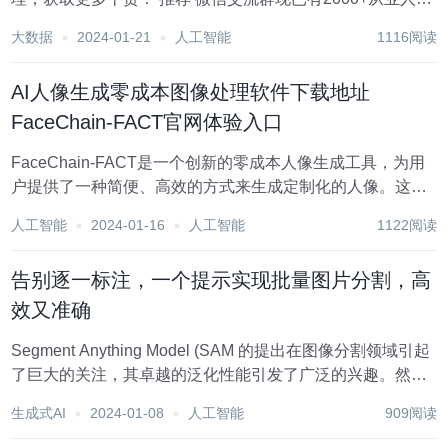
交流群，欢迎进群交流学习，微信：nvshenj125 B站最新成
大数据
2024-01-21
人工智能
1116阅读
果demo分享地址：https://s...
AI人像生成零成本图像处理软件下载地址
FaceChain-FACT官网体验入口
FaceChain-FACT是一个创新的零成本人像生成工具，为用
户提供了一种简便、高效的方式来生成定制化的人像。这款
工具的特点是用户无需训练LoRA模型，只需提供一张照片，
人工智能
2024-01-16
人工智能
1122阅读
FaceChain-FACT就能迅速生成定制人像。它集成了基于
Transformer...
告别逐一标注，一个提示实现批量图片分割，高
效又准确
Segment Anything Model (SAM 的提出在图像分割领域引起
了巨大的关注，其卓越的泛化性能引发了广泛的兴趣。然
而，尽管如此，SAM 仍然面临一个无法回避的问题：为了使
生成式AI
2024-01-08
人工智能
909阅读
SAM 能够准确地分割出目标物体的位置，每张图片都需要手
动提供一...