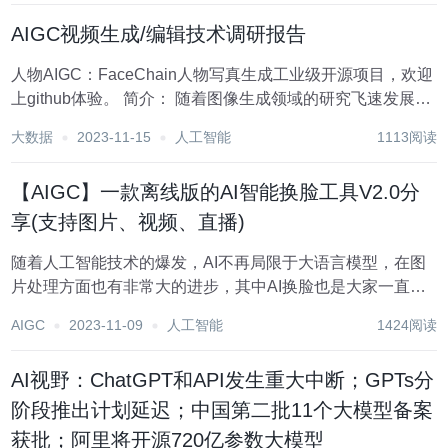
AIGC视频生成/编辑技术调研报告
人物AIGC：FaceChain人物写真生成工业级开源项目，欢迎
上github体验。 简介： 随着图像生成领域的研究飞速发展，
基于diffusion的生成式模型取得效果上的大突破。在图像生
大数据
2023-11-15
人工智能
1113阅读
成/编辑产品大爆发的今天，视频生成/编辑技术也引起了学术
界和产...
【AIGC】一款离线版的AI智能换脸工具V2.0分
享(支持图片、视频、直播)
随着人工智能技术的爆发，AI不再局限于大语言模型，在图
片处理方面也有非常大的进步，其中AI换脸也是大家一直比
较感兴趣的，但这个技术的应用一直有很大的争议。 今天给
AIGC
2023-11-09
人工智能
1424阅读
大家分享一个开源你的AI换脸工具2.0，只需要一张所需脸部
的图像，无需数据集，无需训练，你就...
AI视野：ChatGPT和API发生重大中断；GPTs分
阶段推出计划延迟；中国第二批11个大模型备案
获批；阿里将开源720亿参数大模型