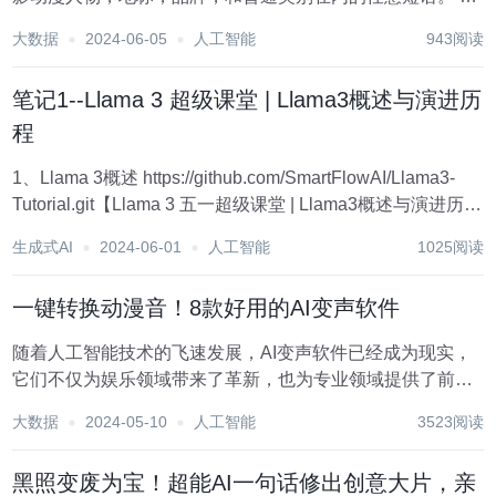
津大学与谷歌研究院联合团队的这项新成果，已被CVPR
大数据
2024-06-05
人工智能
943阅读
2024接收，并开源了代码。 团队提出名为CLIP as RNN（简
称CaR）的新技...
笔记1--Llama 3 超级课堂 | Llama3概述与演进历
程
1、Llama 3概述 https://github.com/SmartFlowAI/Llama3-
Tutorial.git【Llama 3 五一超级课堂 | Llama3概述与演进历
程】 2、Llama 3 改进点 【最新【大模型微调】大模...
生成式AI
2024-06-01
人工智能
1025阅读
一键转换动漫音！8款好用的AI变声软件
随着人工智能技术的飞速发展，AI变声软件已经成为现实，
它们不仅为娱乐领域带来了革新，也为专业领域提供了前所
未有的便利。从直播互动到角色扮演游戏，再到专业配音和
大数据
2024-05-10
人工智能
3523阅读
音频制作，AI变声技术的应用场景日益广泛。 下面我将介绍
几款领先的AI变声软件，它们以其独特的功能...
黑照变废为宝！超能AI一句话修出创意大片，亲