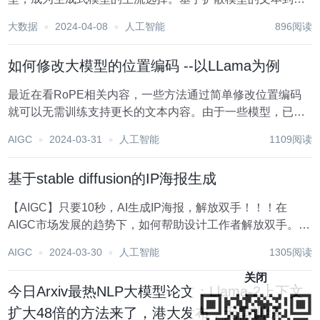
像生成模型（如 SD、SDXL、Midjourney 和 Imagen）展现
大数据
2024-04-08
人工智能
896阅读
了生成高质量图像的惊人能力。通常，这些模型在特定分辨
率下进行训练，以确...
如何修改大模型的位置编码 --以LLama为例
最近在看RoPE相关内容，一些方法通过简单修改位置编码
就可以无需训练支持更长的文本内容。由于一些模型，已经
训练好了，但是怎么修改已经训练好的模型位置编码。查了
AIGC
2024-03-31
人工智能
1109阅读
以下相关代码，记录一下。原理这里就不细讲了，贴几个相
关博客。十分钟读懂旋转编码（RoPE）Tran...
基于stable diffusion的IP海报生成
【AIGC】只要10秒，AI生成IP海报，解放双手！！！在
AIGC市场发展的趋势下，如何帮助设计工作者解放双手。本
文将从图像生成方向切入，帮助大家体系化的学习Stable
AIGC
2024-03-30
人工智能
1305阅读
diffusion的使用，完成自有IP的训练以及生成，主要从部
署、训练、生成3大核心...
关闭
今日Arxiv最热NLP大模型论文：Llama-2上下文
扩大48倍的方法来了，港大发布，无需训练