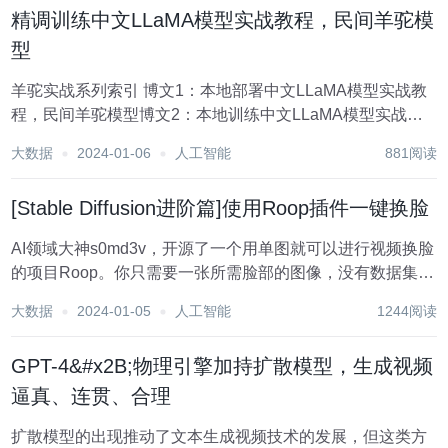
精调训练中文LLaMA模型实战教程，民间羊驼模
型
羊驼实战系列索引 博文1：本地部署中文LLaMA模型实战教
程，民间羊驼模型博文2：本地训练中文LLaMA模型实战教
程，民间羊驼模型博文3：精调训练中文LLaMA模型实战教
大数据
2024-01-06
人工智能
881阅读
程，民间羊驼模型（本博客） 简介 在学习完上篇【博文2：
本地训练中文LLaM...
[Stable Diffusion进阶篇]使用Roop插件一键换脸
AI领域大神s0md3v，开源了一个用单图就可以进行视频换脸
的项目Roop。你只需要一张所需脸部的图像，没有数据集，
无需训练，10秒钟一键换脸。本文介绍ROOP本地部署的安
大数据
2024-01-05
人工智能
1244阅读
装说明 1.安装ROOP插件 方法1：在SD--扩展--从网址安...
GPT-4&#x2B;物理引擎加持扩散模型，生成视频
逼真、连贯、合理
扩散模型的出现推动了文本生成视频技术的发展，但这类方