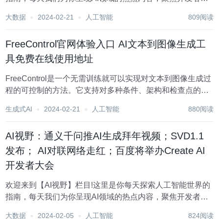
助你洞悉技术趋势、了解创新AI产品应用。 新鲜AI产品点击
大数据
2024-02-21
人工智能
809阅读
了解：https://top.aibase.com/ ???AI应用 英伟达推出免训
练，...
FreeControl官网体验入口 AI文本到图像生成工
具免费在线使用地址
FreeControl是一个无需训练就可以实现对文本到图像生成过
程的可控制的方法。它支持对多种条件、架构和检查点的同
时控制。FreeControl通过结构指导实现与指导图像的结构对
生成式AI
2024-02-21
人工智能
880阅读
齐，通过外观指导实现使用相同种子的生成图像之间的外观
共享。FreeContr...
AI视野：通义千问推AI生成拜年视频；SVD1.1
发布； AI对联网络走红；百度将举办Create AI
开发者大会
欢迎来到【AI视野】栏目!这里是你每天探索人工智能世界的
指南，每天我们为你呈现AI领域的热点内容，聚焦开发者，
助你洞悉技术趋势、了解创新AI产品应用。 新鲜AI产品点击
大数据
2024-02-05
人工智能
824阅读