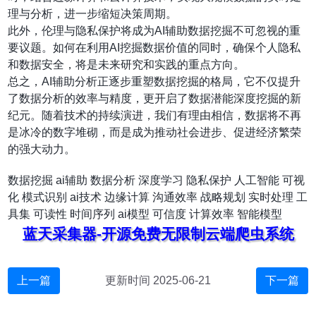
理与分析，进一步缩短决策周期。
此外，伦理与隐私保护将成为AI辅助数据挖掘不可忽视的重
要议题。如何在利用AI挖掘数据价值的同时，确保个人隐私
和数据安全，将是未来研究和实践的重点方向。
总之，AI辅助分析正逐步重塑数据挖掘的格局，它不仅提升
了数据分析的效率与精度，更开启了数据潜能深度挖掘的新
纪元。随着技术的持续演进，我们有理由相信，数据将不再
是冰冷的数字堆砌，而是成为推动社会进步、促进经济繁荣
的强大动力。
数据挖掘
ai辅助
数据分析
深度学习
隐私保护
人工智能
可视
化
模式识别
ai技术
边缘计算
沟通效率
战略规划
实时处理
工
具集
可读性
时间序列
ai模型
可信度
计算效率
智能模型
蓝天采集器-开源免费无限制云端爬虫系统
上一篇
更新时间 2025-06-21
下一篇