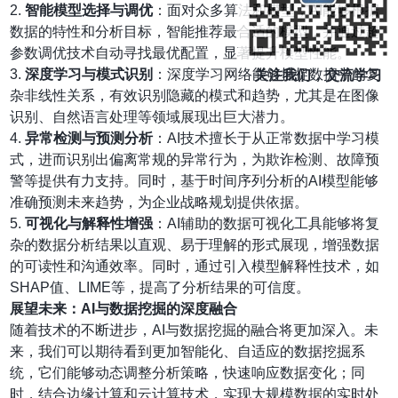
2.
智能模型选择与调优
：面对众多算法和模型，AI能够根据
数据的特性和分析目标，智能推荐最合适的模型，并通过超
参数调优技术自动寻找最优配置，显著提升模型性能。
3.
深度学习与模式识别
：深度学习网络能够捕捉数据中的复
关注我们，交流学习
杂非线性关系，有效识别隐藏的模式和趋势，尤其是在图像
识别、自然语言处理等领域展现出巨大潜力。
4.
异常检测与预测分析
：AI技术擅长于从正常数据中学习模
式，进而识别出偏离常规的异常行为，为欺诈检测、故障预
警等提供有力支持。同时，基于时间序列分析的AI模型能够
准确预测未来趋势，为企业战略规划提供依据。
5.
可视化与解释性增强
：AI辅助的数据可视化工具能够将复
杂的数据分析结果以直观、易于理解的形式展现，增强数据
的可读性和沟通效率。同时，通过引入模型解释性技术，如
SHAP值、LIME等，提高了分析结果的可信度。
展望未来：AI与数据挖掘的深度融合
随着技术的不断进步，AI与数据挖掘的融合将更加深入。未
来，我们可以期待看到更加智能化、自适应的数据挖掘系
统，它们能够动态调整分析策略，快速响应数据变化；同
时，结合边缘计算和云计算技术，实现大规模数据的实时处