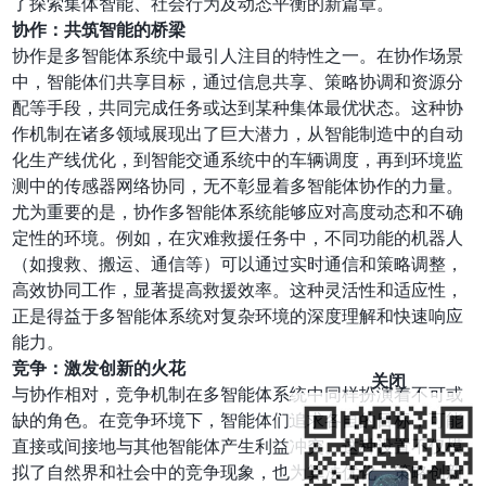
了探索集体智能、社会行为及动态平衡的新篇章。
协作：共筑智能的桥梁
协作是多智能体系统中最引人注目的特性之一。在协作场景
中，智能体们共享目标，通过信息共享、策略协调和资源分
配等手段，共同完成任务或达到某种集体最优状态。这种协
作机制在诸多领域展现出了巨大潜力，从智能制造中的自动
化生产线优化，到智能交通系统中的车辆调度，再到环境监
测中的传感器网络协同，无不彰显着多智能体协作的力量。
尤为重要的是，协作多智能体系统能够应对高度动态和不确
定性的环境。例如，在灾难救援任务中，不同功能的机器人
（如搜救、搬运、通信等）可以通过实时通信和策略调整，
高效协同工作，显著提高救援效率。这种灵活性和适应性，
正是得益于多智能体系统对复杂环境的深度理解和快速响应
能力。
竞争：激发创新的火花
关闭
与协作相对，竞争机制在多智能体系统中同样扮演着不可或
缺的角色。在竞争环境下，智能体们追求各自的目标，可能
直接或间接地与其他智能体产生利益冲突。这种设置不仅模
拟了自然界和社会中的竞争现象，也为算法优化、策略创新