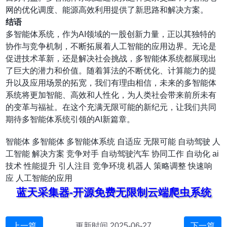
网的优化调度、能源高效利用提供了新思路和解决方案。
结语
多智能体系统，作为AI领域的一股创新力量，正以其独特的
协作与竞争机制，不断拓展着人工智能的应用边界。无论是
促进技术革新，还是解决社会挑战，多智能体系统都展现出
了巨大的潜力和价值。随着算法的不断优化、计算能力的提
升以及应用场景的拓宽，我们有理由相信，未来的多智能体
系统将更加智能、高效和人性化，为人类社会带来前所未有
的变革与福祉。在这个充满无限可能的新纪元，让我们共同
期待多智能体系统引领的AI新篇章。
智能体
多智能体
多智能体系统
自适应
无限可能
自动驾驶
人
工智能
解决方案
竞争对手
自动驾驶汽车
协同工作
自动化
ai
技术
性能提升
引人注目
竞争环境
机器人
策略调整
快速响
应
人工智能的应用
蓝天采集器-开源免费无限制云端爬虫系统
上一篇
更新时间 2025-06-27
下一篇