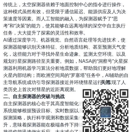
传统上，太空探测器依赖于地面控制中心的指令进行操作，
这种模式虽然有效，但受限于通信延迟、能源供应及人为决
策速度等因素。而人工智能的融入，为探测器赋予了“思
考”和“决策”的能力，使其能够在远离地球的深空中自主执行
任务，大大提升了探索的灵活性和效率。
AI通过深度学习、机器视觉、自然语言处理等先进技术，使
探测器能够识别天体特征、分析地质结构、甚至预测天气变
化，这些能力对于寻找外星生命迹象、监测太空环境、以及
规划行星探测路径至关重要。例如，NASA的“洞察号”火星探
测器利用机器学习算法分析地震数据，帮助我们更好地理解
火星内部结构；而欧洲空间局的“罗塞塔”任务中，AI辅助的自
主导航系统成功引导探测器接近并环绕彗星运行，实现了人
关闭
类历史上首次对彗星的近距离观测。
二、自主探测器的突破与挑战
自主探测器的核心在于其高度智能化的自主决策系统。这些
系统能够根据预设目标、实时数据以及环境变化，自主调整
探测策略，执行科学观测和数据采集任务。这种自主性的提
升，意味着探测器能在极端条件下持续工作，即使面对未知
挑战也能迅速做出反应，大大减少了对人类干预的依赖。