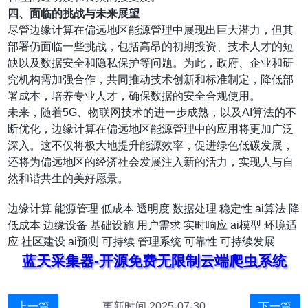
四、面临的挑战与未来展望
尽管边缘计算在偏远地区能源管理中展现出巨大潜力，但其
部署仍面临一些挑战，包括高昂的初期投资、技术人才的短
缺以及数据安全和隐私保护等问题。为此，政府、企业和研
究机构需加强合作，共同推动技术创新和标准制定，降低部
署成本，培养专业人才，确保数据的安全合规使用。
未来，随着5G、物联网技术的进一步成熟，以及AI算法的不
断优化，边缘计算在偏远地区能源管理中的应用将更加广泛
深入。这不仅将极大地提升能源效率，促进绿色低碳发展，
还将为偏远地区的经济社会发展注入新的活力，实现人与自
然和谐共生的美好愿景。
边缘计算
能源管理
低成本
透明度
数据处理
稳定性
ai算法
降
低成本
边缘设备
基础设施
用户需求
实时响应
ai模型
环境适
应
社区建设
ai预测
可持续
管理系统
可靠性
可持续发展
蓝天采集器-开源免费无限制云端爬虫系统
上一篇
更新时间 2025-07-30
下一篇