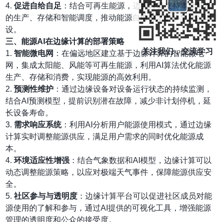
4.
促进自给自足
：结合可再生能源，边缘计算支持本地能源
的生产、存储和智能调度，推动能源自给自足的小型社区建
设。
三、能源AI在边缘计算的部署策略
关注我们，交流学习
1.
智能微电网
：在偏远地区建立基于边缘计算的智能微电
网，集成太阳能、风能等可再生能源，利用AI算法优化能源
生产、存储和消费，实现能源的高效利用。
2.
预测性维护
：通过边缘设备对设备运行状态的持续监测，
结合AI预测模型，提前识别潜在故障，减少非计划停机，延
长设备寿命。
3.
需求响应系统
：利用AI分析用户能源使用模式，通过边缘
计算实时调整能源供应，满足用户需求的同时优化能源成
本。
4.
环境适应性增强
：结合气象数据和AI模型，边缘计算可以
动态调整能源策略，以应对极端天气事件，保障能源供应安
全。
5.
社区参与与透明度
：边缘计算平台可以促进社区成员对能
源使用的了解和参与，通过AI提供的可视化工具，增强能源
管理的透明度和公众的接受度。