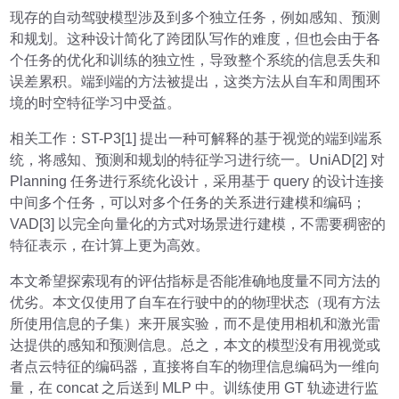
现存的自动驾驶模型涉及到多个独立任务，例如感知、预测
和规划。这种设计简化了跨团队写作的难度，但也会由于各
个任务的优化和训练的独立性，导致整个系统的信息丢失和
误差累积。端到端的方法被提出，这类方法从自车和周围环
境的时空特征学习中受益。
相关工作
：ST-P3[1] 提出一种可解释的基于视觉的端到端系
统，将感知、预测和规划的特征学习进行统一。UniAD[2] 对
Planning 任务进行系统化设计，采用基于 query 的设计连接
中间多个任务，可以对多个任务的关系进行建模和编码；
VAD[3] 以完全向量化的方式对场景进行建模，不需要稠密的
特征表示，在计算上更为高效。
本文希望探索现有的评估指标是否能准确地度量不同方法的
优劣。本文仅使用了自车在行驶中的的物理状态（现有方法
所使用信息的子集）来开展实验，而不是使用相机和激光雷
达提供的感知和预测信息。总之，本文的模型没有用视觉或
者点云特征的编码器，直接将自车的物理信息编码为一维向
量，在 concat 之后送到 MLP 中。训练使用 GT 轨迹进行监