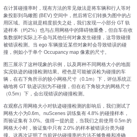
在计算碰撞率时，现有方法的常见做法是将车辆和行人等对
象投影到鸟瞰图 (BEV) 空间中，然后将它们转换为图中的占
用区域。而这就是精度损失之处，我们发现一小部分 GT 轨
迹样本（约2%）也与占用网格中的障碍物重叠，
但自车在收
集数据时实际上不会与其他任何对象发生碰撞，这导致碰撞
被错误检测。
当 ego 车辆接近某些对象时会导致错误的碰
撞，例如小于单个 Occupancy map 像素的尺寸。
图三展示了这种现象的示例，以及两种不同网格大小的地面
实况轨迹的碰撞检测结果。橙色是可能被误检为碰撞的车
辆，在右下角所示的较小网格尺寸（0.1m）下，评估系统正
确地将 GT 轨迹识别为不碰撞，但在右下角较大的网格尺寸
（0.5m）下，会出现错误的碰撞检测。
在观察占用网格大小对轨迹碰撞检测的影响后，我们测试了
网格大小为0.6m。nuScenes 训练集有 4.8% 的碰撞样本，
而验证集有 3.0%。值得一提的是，当我们之前使用 0.5m 的
网格大小时，验证集中只有 2.0% 的样本被错误分类为碰
撞。这再次证明了当前评估碰撞率的方法不够鲁棒和准确