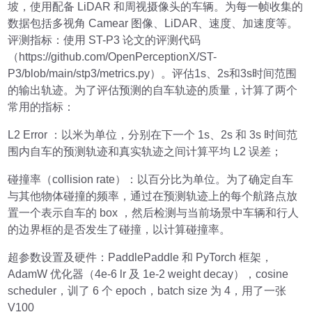
坡，使用配备 LiDAR 和周视摄像头的车辆。为每一帧收集的
数据包括多视角 Camear 图像、LiDAR、速度、加速度等。
评测指标
：使用 ST-P3 论文的评测代码
（https://github.com/OpenPerceptionX/ST-
P3/blob/main/stp3/metrics.py）。评估1s、2s和3s时间范围
的输出轨迹。为了评估预测的自车轨迹的质量，计算了两个
常用的指标：
L2 Error ：以米为单位，分别在下一个 1s、2s 和 3s 时间范
围内自车的预测轨迹和真实轨迹之间计算平均 L2 误差；
碰撞率（collision rate）：以百分比为单位。为了确定自车
与其他物体碰撞的频率，通过在预测轨迹上的每个航路点放
置一个表示自车的 box ，然后检测与当前场景中车辆和行人
的边界框的是否发生了碰撞，以计算碰撞率。
超参数设置及硬件
：PaddlePaddle 和 PyTorch 框架，
AdamW 优化器（4e-6 lr 及 1e-2 weight decay），cosine
scheduler，训了 6 个 epoch，batch size 为 4，用了一张
V100