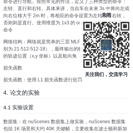
命令进行导航。按照常见的作法，定义了三种类型的命令：
左转、直行和右转。具体来讲，当自车在未来 3s 中将向左或
关闭
向右位移大于 2m 时，将相应的命令设置为左转或者右转，
否则则是直行。使用维度为 1x3 的 one-hot 编码来表示高级
命令
网络结构
：网络就是简单的三层 MLP（输入到输出的维度分
别为 21-512-512-18），最终输出的帧数=6,每一帧输出自车
的轨迹位置（x,y 坐标）以及航向角（heading 角）
损失函数
关注我们，交流学习
损失函数
：使用 L1 损失函数进行惩罚
4. 论文的实验
4.1 实验设置
数据集
：在 nuScenes 数据集上做实验，nuScenes 数据集
包括 1K 场景和大约 40K 关键帧，主要收集在波士顿和新加