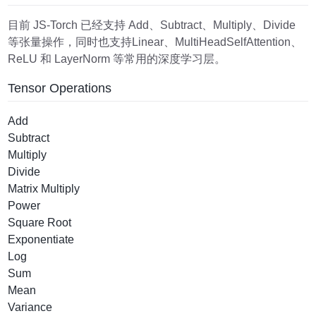
目前 JS-Torch 已经支持 Add、Subtract、Multiply、Divide
等张量操作，同时也支持Linear、MultiHeadSelfAttention、
ReLU 和 LayerNorm 等常用的深度学习层。
Tensor Operations
Add
Subtract
Multiply
Divide
Matrix Multiply
Power
Square Root
Exponentiate
Log
Sum
Mean
Variance