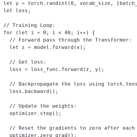
let y = torch.randint(0, vocab_size, [batch_
let loss;

// Training Loop:

for (let i = 0; i < 40; i++) {

  // Forward pass through the Transformer:

  let z = model.forward(x);

  // Get loss:

  loss = loss_func.forward(z, y);

  // Backpropagate the loss using torch.tens
  loss.backward();

  // Update the weights:

  optimizer.step();

  // Reset the gradients to zero after each 
  optimizer.zero_grad();
