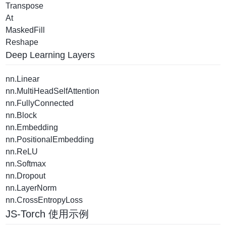
Transpose
At
MaskedFill
Reshape
Deep Learning Layers
nn.Linear
nn.MultiHeadSelfAttention
nn.FullyConnected
nn.Block
nn.Embedding
nn.PositionalEmbedding
nn.ReLU
nn.Softmax
nn.Dropout
nn.LayerNorm
nn.CrossEntropyLoss
JS-Torch 使用示例