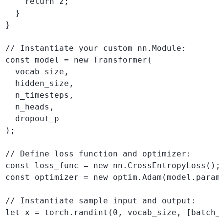
    return z;

  }

}

// Instantiate your custom nn.Module:

const model = new Transformer(

  vocab_size,

  hidden_size,

  n_timesteps,

  n_heads,

  dropout_p

);

// Define loss function and optimizer:

const loss_func = new nn.CrossEntropyLoss();
const optimizer = new optim.Adam(model.param
// Instantiate sample input and output:

let x = torch.randint(0, vocab_size, [batch_