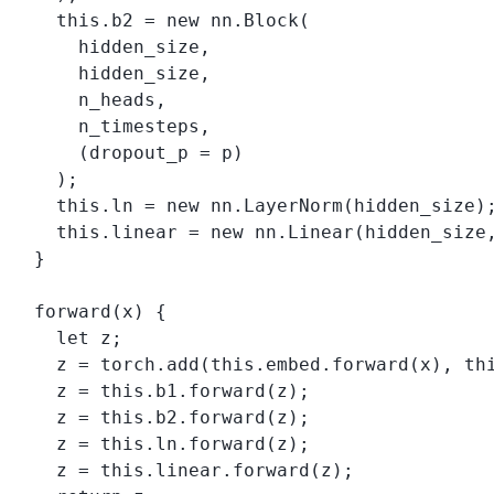
    this.b2 = new nn.Block(

      hidden_size,

      hidden_size,

      n_heads,

      n_timesteps,

      (dropout_p = p)

    );

    this.ln = new nn.LayerNorm(hidden_size);
    this.linear = new nn.Linear(hidden_size,
  }

  forward(x) {

    let z;

    z = torch.add(this.embed.forward(x), thi
    z = this.b1.forward(z);

    z = this.b2.forward(z);

    z = this.ln.forward(z);

    z = this.linear.forward(z);
