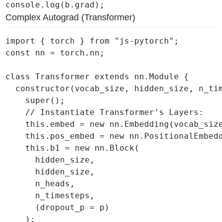
console.log(b.grad);
Complex Autograd (Transformer)
import { torch } from "js-pytorch";

const nn = torch.nn;

class Transformer extends nn.Module {

  constructor(vocab_size, hidden_size, n_tim
    super();

    // Instantiate Transformer's Layers:

    this.embed = new nn.Embedding(vocab_size
    this.pos_embed = new nn.PositionalEmbedd
    this.b1 = new nn.Block(

      hidden_size,

      hidden_size,

      n_heads,

      n_timesteps,

      (dropout_p = p)

    );
