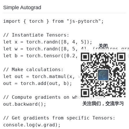
Simple Autograd
import { torch } from "js-pytorch";

// Instantiate Tensors:

let x = torch.randn([8, 4, 5]);

关闭
let w = torch.randn([8, 5, 4], (requires_gra
let b = torch.tensor([0.2, 0.5, 0.1, 0.0], (
// Make calculations:

let out = torch.matmul(x, w);

out = torch.add(out, b);

// Compute gradients on whole graph:

关注我们，交流学习
out.backward();

// Get gradients from specific Tensors:

console.log(w.grad);
