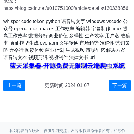
来源：
https://blog.csdn.net/u010751000/article/details/130333856
whisper
code
token
python
语音转文字
windows
vscode
公
众号
openai
mac
macos
工作效率
编辑器
字幕制作
linux
提
高工作效率
数据分析
商业价值
多样性
生产效率
用户名
准确
率
html
模型生成
pycharm
文字转换
市场趋势
准确性
营销策
略
命令行
阅读体验
商业计划
生成视频
市场研究
解决方案
语音转文本
视频剪辑
视频制作
法律文书
url
蓝天采集器-开源免费无限制云端爬虫系统
上一篇
更新时间 2024-01-07
下一篇
本文转载自互联网、仅供学习交流，内容版权归原作者所有，如涉作