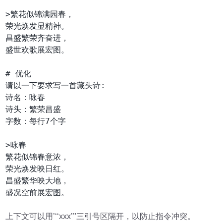
>繁花似锦满园春，

荣光焕发显精神。

昌盛繁荣齐奋进，

盛世欢歌展宏图。

# 优化

请以一下要求写一首藏头诗:

诗名：咏春

诗头：繁荣昌盛

字数：每行7个字

>咏春

繁花似锦春意浓，

荣光焕发映日红。

昌盛繁华映大地，

盛况空前展宏图。

上下文可以用’‘‘xxx’’'三引号区隔开，以防止指令冲突。