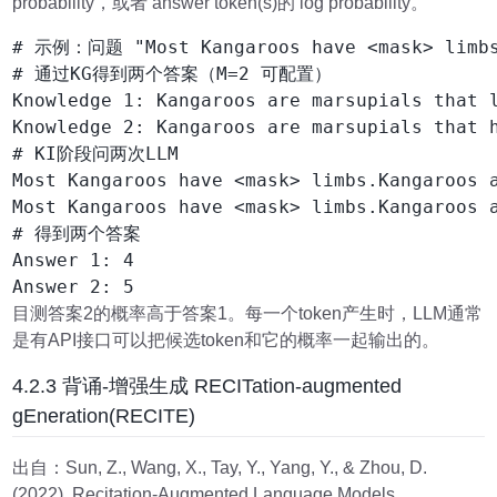
probability，或者 answer token(s)的 log probability。
# 示例：问题 "Most Kangaroos have <mask> limbs
# 通过KG得到两个答案（M=2 可配置）

Knowledge 1: Kangaroos are marsupials that l
Knowledge 2: Kangaroos are marsupials that h
# KI阶段问两次LLM

Most Kangaroos have <mask> limbs.Kangaroos a
Most Kangaroos have <mask> limbs.Kangaroos a
# 得到两个答案

Answer 1: 4

目测答案2的概率高于答案1。每一个token产生时，LLM通常
是有API接口可以把候选token和它的概率一起输出的。
4.2.3 背诵-增强生成 RECITation-augmented
gEneration(RECITE)
出自：Sun, Z., Wang, X., Tay, Y., Yang, Y., & Zhou, D.
(2022). Recitation-Augmented Language Models.