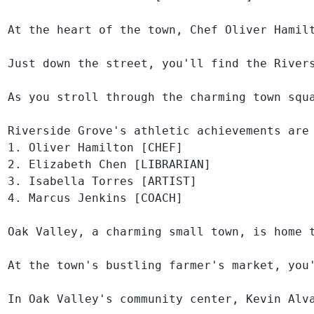
At the heart of the town, Chef Oliver Hamil
Just down the street, you'll find the River
As you stroll through the charming town squ
Riverside Grove's athletic achievements are
1. Oliver Hamilton [CHEF]

2. Elizabeth Chen [LIBRARIAN]

3. Isabella Torres [ARTIST]

4. Marcus Jenkins [COACH]

Oak Valley, a charming small town, is home 
At the town's bustling farmer's market, you
In Oak Valley's community center, Kevin Alv