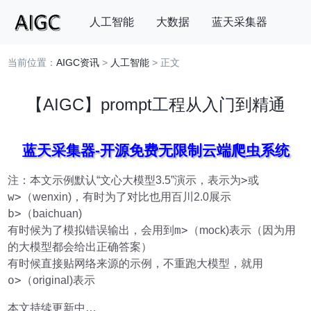
人工智能
大数据
蓝天采集器
当前位置：
AIGC资讯
>
人工智能
> 正文
搜索
【AIGC】prompt工程从入门到精通
蓝天采集器-开源免费无限制云端爬虫系统
>
注：本文示例默认“文心大模型3.5”演示，表示为
或
w>
（wenxin)，有时为了对比也用百川2.0展示
b>
（baichuan)
m>
有时候为了模拟错误输出，会用到
（mock)表示（因为用
的大模型都会给出正确答案）
有时候直接贴网络来源的示例，不重跑大模型，就用
o>
（original)表示
本文持续更新中…