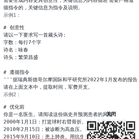
需要生成内容更具创意性，关键信息为内容描述 需要严格遵
循指令的，关键信息为指令及说明。
示例1：
# 创意性

请以一下要求写一首藏头诗:

字数：每行7个字

诗名：咏春

诗头：繁荣昌盛

# 遵循指令

'''据瑞典斯德哥尔摩国际和平研究所2022年1月发布的报告，
示例2：
# 优化前

你是一名医生。请阅读这份病史并预测患者的风险：

关闭
2000年1月1日：打篮球时右臂骨折。戴上石膏进行治疗。

2010年2月15日：被诊断为高血压。开了利辛普利的处方。

2015年9月10日：患上肺炎。用抗生素治疗并完全康复。
