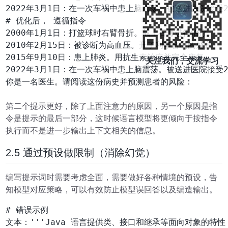
2022年3月1日：在一次车祸中患上脑震荡。被送进医院接受2
# 优化后， 遵循指令

2000年1月1日：打篮球时右臂骨折。戴上石膏进行治疗。

2010年2月15日：被诊断为高血压。开了利辛普利的处方。

2015年9月10日：患上肺炎。用抗生素治疗并完全康复。

关注我们，交流学习
2022年3月1日：在一次车祸中患上脑震荡。被送进医院接受2
你是一名医生。请阅读这份病史并预测患者的风险：

第二个提示更好，除了上面注意力的原因，另一个原因是指
令是提示的最后一部分，这时候语言模型将更倾向于按指令
执行而不是进一步输出上下文相关的信息。
2.5 通过预设做限制（消除幻觉）
编写提示词时需要考虑全面，需要做好各种情境的预设，告
知模型对应策略，可以有效防止模型误回答以及编造输出。
# 错误示例

文本：'''Java 语言提供类、接口和继承等面向对象的特