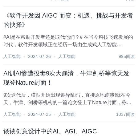
程、技能需求、项目管理等方面带来了显著影响。本文将从
多个角度探讨AI对开发者的影响...
《软件开发因 AIGC 而变：机遇、挑战与开发者
的抉择》
#AI是在帮助开发者还是取代他们？# 在当今科技飞速发展的
时代，软件开发领域正在经历一场由生成式人工智能
（AIGC）引发的深刻变革。AIGC 正以前所未有的强大力
人工智能
2024-07-26
人工智能
995阅读
量，重塑着开发者的工作方式，无论是代码生成、错误检测
还是自动化测试，AIGC 工具都逐渐...
AI训AI惨遭投毒9次大崩溃，牛津剑桥等惊天发
现登Nature封面！
9次迭代后，模型开始出现诡异乱码，直接原地崩溃!就在今
天，牛津、剑桥等机构的一篇论文登上了Nature封面，称合
成数据就像近亲繁殖，效果无异于投毒。有无破解之法?那就
人工智能
2024-07-25
人工智能
1037阅读
是——更多使用人类数据! 用AI生成的数据训练AI，模型会崩
溃? 牛津、剑桥、帝国理工、多...
谈谈创意设计中的AI、AGI、AIGC