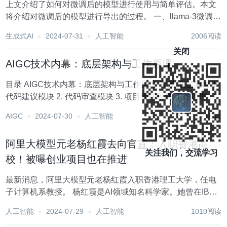
上文介绍了如何对微调后的模型进行使用与简单评估。本文
将介绍对微调后的模型进行导出的过程。 一、llama-3微调后
的模型导出 首先进入虚拟环境，打开LLaMA-Factory的
生成式AI
2024-07-31
人工智能
2006阅读
webui页面 conda activate GLM cd LLaMA-F...
关闭
AIGC技术内幕：底层架构与工作原理
目录 AIGC技术内幕：底层架构与工作原理 背景 底层架构 1.
代码建议模块 2. 代码审查模块 3. 项目管理模块 工作原理 结
论 AIGC技术内幕：底层架构与工作原理 背景 AI对话大师是
AIGC
2024-07-30
人工智能
1153阅读
一种基于深度学习的聊天生成语言大模...
阿里大模型元老杨红霞去向官宣：入职香港高
关注我们，交流学习
校！被曝创业项目也在推进
最新消息，阿里大模型元老杨红霞入职香港理工大学，任电
子计算机系教授。 杨红霞是AI领域知名科学家。她曾在IBM
T.J.沃森研究中心担任研究人员，并在雅虎担任首席科学家。
人工智能
2024-07-29
人工智能
1010阅读
2016年加入阿里巴巴，就职于达摩院智能计算实验室;2023