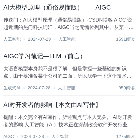
年3月入职字节跳动。 她在...
AI大模型原理（通俗易懂版）——AIGC
传送门：AI大模型原理（通俗易懂版）-CSDN博客 AIGC 说
起近期的热门科技词汇，AIGC当之无愧位列其中。从某一天
开始，我们突然发现AI可以帮忙生成文字图片音频视频等等
人工智能
2024-07-29
人工智能
1591阅读
内容了。而且让人难以分清背后的创作者到底是人类还是
AI。 这些AI生...
AIGC学习笔记—LLM（前言）
大语言模型本身我不是很了解，但是掌握一些基础的知识
点，由于要准备某个公司的二面，所以浅学一下这个技术，
也是边摸索边学习...... 首先，我先简单的解释一下大模型，
生成式AI
2024-07-28
人工智能
959阅读
大模型是指具有大规模参数和复杂计算结构的机器学习模
型，通常由深度神经网络构建而成，拥有数十...
AI对开发者的影响【本文由AI写作】
提醒：本文完全有AI写作，所述观点与本人无关。 AI对开发
者的影响 人工智能（AI）技术正在深刻改变软件开发行业。
作为开发者，AI不仅在技术层面上引领着创新，还在工作流
AIGC
2024-07-28
人工智能
1275阅读