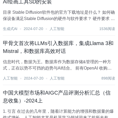
AI绘画工具SD的安装
目录 Stable Diffusion软件包的官方下载地址是什么？ 如何确
保设备满足Stable Diffusion的硬件与软件要求？ 硬件要求 软
件要求 Stable Diffusion安装过程中常见的问题及其解决方案
生成式AI
2024-07-20
人工智能
1536阅读
有哪些？ 如何选择适...
甲骨文首次将LLMs引入数据库，集成Llama 3和
Mistral，和数据库高效对话
信息时代，数据为王。数据库作为数据存储&管理的一种方
式，正在以势不可挡的趋势与AI结合。 前有OpenAI 收购了
数据库初创公司 Rockset，引发广泛关注；Oracle公司（甲
人工智能
2024-07-20
人工智能
898阅读
骨文）作为全球最大的信息管理软件及服务供应商，近日发
布新产品Hea...
中国大模型市场和AIGC产品评测分析汇总（信
息收集）-2024上
1. 引言 在过去的几年里，随着计算能力的增强和数据量的爆
炸式增长，人工智能尤其是机器学习领域迎来了前所未有的