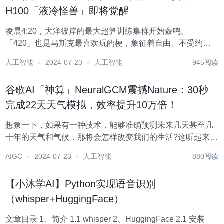
H100「液冷怪兽」即将觉醒
凌晨4:20，大洋彼岸的最大超算训练集群开始轰鸣。
「420」也是马斯克最喜欢玩的梗，象征着自由、不受约束
和反传统。 马斯克频繁把「420」用在他的产品定价，公司
人工智能
2024-07-23
人工智能
945阅读
开会时间和星舰一发射时间上等等。 网友也在评论区打趣马
斯克超绝仪式感，不到4:20不开工。...
谷歌AI「神算」NeuralGCM震撼Nature：30秒
完成22天天气模拟，效率提升10万倍！
想象一下，如果有一种技术，能够准确预测未来几天甚至几
十年的天气和气候，那将会怎样改变我们的生活?这听起来像
是科幻小说里的情节，但现在，一项名为NeuralGCM的新技
AIGC
2024-07-23
人工智能
880阅读
术，正将这一梦想变为现实。 NeuralGCM是一种新型的神经
通用循环模型，它结合了传统天...
【小沐学AI】Python实现语音识别
（whisper+HuggingFace）
文章目录 1、简介 1.1 whisper 2、HuggingFace 2.1 安装