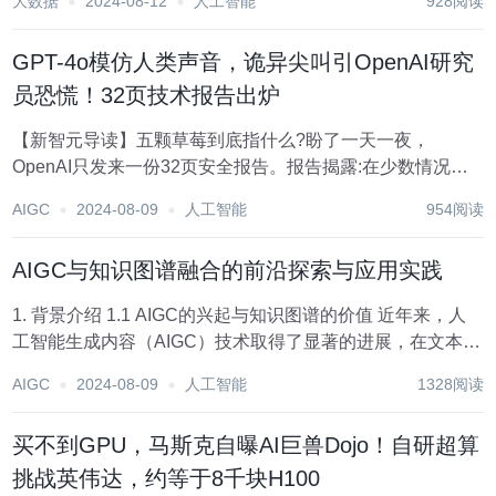
大数据
2024-08-12
人工智能
928阅读
点评。 而且只要是公开账号就行，并不需要获取任何权
限，...
GPT-4o模仿人类声音，诡异尖叫引OpenAI研究
员恐慌！32页技术报告出炉
【新智元导读】五颗草莓到底指什么?盼了一天一夜，
OpenAI只发来一份32页安全报告。报告揭露:在少数情况
下，GPT-4o会模仿你的声音说话，或者忽然大叫起来……事
AIGC
2024-08-09
人工智能
954阅读
情变得有趣了。 昨天奥特曼率众人搞了一波「草莓暗示」的
大阵仗，全网都在翘首以盼OpenAI的...
AIGC与知识图谱融合的前沿探索与应用实践
1. 背景介绍 1.1 AIGC的兴起与知识图谱的价值 近年来，人
工智能生成内容（AIGC）技术取得了显著的进展，在文本、
图像、音频、视频等领域展现出强大的创造能力。AIGC 的
AIGC
2024-08-09
人工智能
1328阅读
核心在于利用机器学习算法学习和模仿人类的创作过程，从
而生成高质量、高创意的...
买不到GPU，马斯克自曝AI巨兽Dojo！自研超算
挑战英伟达，约等于8千块H100