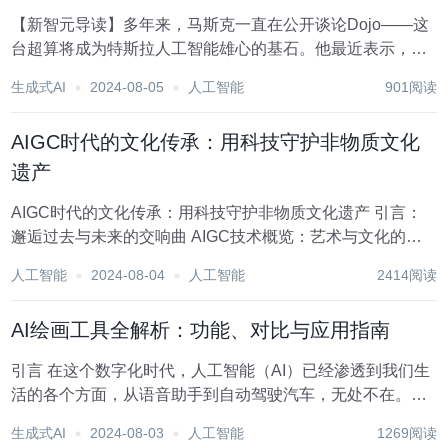
【新智元导读】多年来，马斯克一直在公开谈论Dojo——这
台超算将成为特斯拉人工智能雄心的基石。他最近表示，随
着特斯拉准备在10月推出Robotaxi，AI团队将「加倍投入」
生成式AI
2024-08-05
人工智能
901阅读
Dojo。 为了训出最强Grok3，xAI耗时19天，打造了由10万
块H100组成的...
AIGC时代的文化传承：用科技守护非物质文化
遗产
AIGC时代的文化传承：用科技守护非物质文化遗产 引言：
邂逅过去与未来的交响曲 AIGC技术概览：艺术与文化的智
能伙伴 数字化遗产：让历史活起来 AI作曲家与民间音乐 AI
人工智能
2024-08-04
人工智能
2414阅读
绘师：重现古老技艺 口述历史的守护者 语言复兴计划：AI与
濒危方言 虚拟...
AI绘画工具全解析：功能、对比与应用指南
引言 在这个数字化时代，人工智能（AI）已经渗透到我们生
活的各个方面，从语音助手到自动驾驶汽车，无处不在。而
在艺术领域，AI也展现了它的非凡潜力。AI绘画工具，作为
生成式AI
2024-08-03
人工智能
1269阅读
一项令人兴奋的技术创新，正在改变我们创作和欣赏艺术的