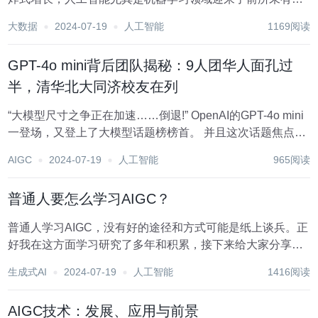
发展。中国在这一领域也展现出了强大的竞争力。特别是在
大数据
2024-07-19
人工智能
1169阅读
大模型（Large Models）市场，中国已经成为全球领先的参
与者之一。这些大模型，...
GPT-4o mini背后团队揭秘：9人团华人面孔过
半，清华北大同济校友在列
“大模型尺寸之争正在加速……倒退!” OpenAI的GPT-4o mini
一登场，又登上了大模型话题榜榜首。 并且这次话题焦点，
是OpenAI不仅再树新标杆，还一出手就把性价比卷爆了——
AIGC
2024-07-19
人工智能
965阅读
直接把此前大受开发者好评的Gemini1.5Flash和Claude3...
普通人要怎么学习AIGC？
普通人学习AIGC，没有好的途径和方式可能是纸上谈兵。正
好我在这方面学习研究了多年和积累，接下来给大家分享一
下，希望大家有一个收货 AIGC的定义 AIGC(Artificial
生成式AI
2024-07-19
人工智能
1416阅读
Intelligence Guidance Counselor 是一种...
AIGC技术：发展、应用与前景