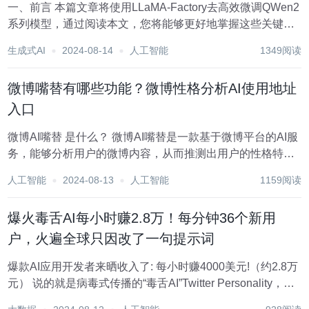
一、前言 本篇文章将使用LLaMA-Factory去高效微调QWen2
系列模型，通过阅读本文，您将能够更好地掌握这些关键技
术，理解其中的关键技术要点，并应用于自己的项目中。
生成式AI
2024-08-14
人工智能
1349阅读
二、术语介绍 2.1. LoRA微调 LoRA (Low...
微博嘴替有哪些功能？微博性格分析AI使用地址
入口
微博AI嘴替 是什么？ 微博AI嘴替是一款基于微博平台的AI服
务，能够分析用户的微博内容，从而推测出用户的性格特
征。这项技术结合了自然语言处理和机器学习，通过分析用
人工智能
2024-08-13
人工智能
1159阅读
户的语言风格、话题偏好等信息，为用户提供个性化的性格
分析报告。AI嘴替的主要优点在于其新颖性...
爆火毒舌AI每小时赚2.8万！每分钟36个新用
户，火遍全球只因改了一句提示词
爆款AI应用开发者来晒收入了: 每小时赚4000美元!（约2.8万
元） 说的就是病毒式传播的“毒舌AI”Twitter Personality，只
需输入一个推特用户名，就能得到AI根据历史发言做的犀利