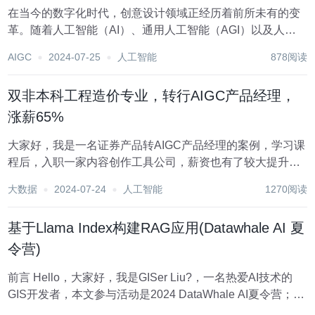
在当今的数字化时代，创意设计领域正经历着前所未有的变
革。随着人工智能（AI）、通用人工智能（AGI）以及人工
智能生成内容（AIGC）的迅猛发展，设计师们的工作方式和
AIGC
2024-07-25
人工智能
878阅读
创作手段都发生了深刻的变化。本文将从创意设计的角度，
深入探讨AI、AGI、AIGC在这一领域...
双非本科工程造价专业，转行AIGC产品经理，
涨薪65%
大家好，我是一名证券产品转AIGC产品经理的案例，学习课
程后，入职一家内容创作工具公司，薪资也有了较大提升，
经过测算涨幅也是超过了65%。 新公司的主要产品是视频和
大数据
2024-07-24
人工智能
1270阅读
图文创作工具，服务对象主要是金融客户和电商客户两类群
体，主要使用场景是用来创作短视频和图文...
基于Llama Index构建RAG应用(Datawhale AI 夏
令营)
前言 Hello，大家好，我是GISer Liu?，一名热爱AI技术的
GIS开发者，本文参与活动是2024 DataWhale AI夏令营；?
在本文中作者将通过： Gradio、Streamlit和LlamaIndex介绍