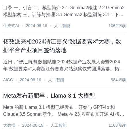
目录 一、引言 二、模型简介 2.1 Gemma2概述 2.2 Gemma2
模型架构 三、训练与推理 3.1 Gemma2 模型训练 3.1.1 下载
基座模型 3.1.2 导入依赖库 3.1.3 量化配置 3.1.4 分词器和模
生成式AI
2024-08-16
人工智能
1062阅读
型实...
拓数派亮相2024浙江嘉兴“数据要素×”大赛，数
据平台产业项目签约落地
近日，“智汇南湖 数据赋能”2024数据产业发展大会暨2024
年“数据要素×”大赛浙江分赛嘉兴站颁奖仪式圆满落幕。拓数
派首席运营官陆公瑜受邀出席本次大会，并代表拓数派进行
AIGC
2024-08-16
人工智能
984阅读
数据产业项目签约仪式。 图为：大会现场 我国数字经济蓬勃
发展，数据生产量和存储...
Meta发布新肥羊：Llama 3.1 大模型
Meta 的新 Llama 3.1 模型已经发布，开始与 GPT-4o 和
Claude 3.5 Sonnet 竞争。 Meta 在 23 号宣布其开源 AI 模型
Llama 已发布最新版本。据 Meta 称，随着 Llama 3.1 405B
大数据
2024-08-15
人工智能
1163阅读
的...