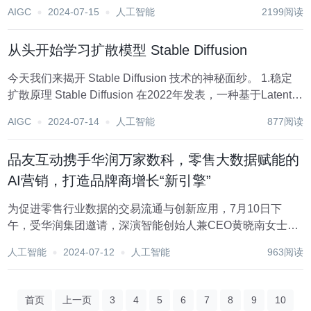
个强大的工具，能够将音频转换为文本。该项目基于
AIGC
2024-07-15
人工智能
2199阅读
whisper.cpp 并利用 FFMPEG 进行音频格式转换，可以...
从头开始学习扩散模型 Stable Diffusion
今天我们来揭开 Stable Diffusion 技术的神秘面纱。 1.稳定
扩散原理 Stable Diffusion 在2022年发表，一种基于Latent
Diffusion Models的新兴机器学习技术。它基于扩...
AIGC
2024-07-14
人工智能
877阅读
品友互动携手华润万家数科，零售大数据赋能的
AI营销，打造品牌商增长“新引擎”
为促进零售行业数据的交易流通与创新应用，7月10日下
午，受华润集团邀请，深演智能创始人兼CEO黄晓南女士出
席由上海数据交易所主办的零售行业交流会议，并在会议上
人工智能
2024-07-12
人工智能
963阅读
公开宣布与华润集团正式达成战略合作。作为华润首批数据
金牌服务商，深演智能旗下公司数零智科是唯 一...
首页
上一页
3
4
5
6
7
8
9
10