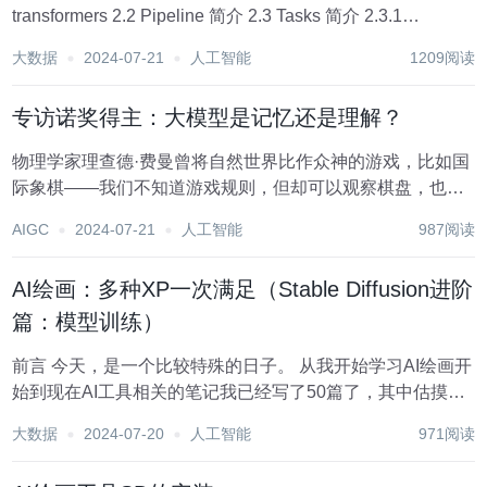
transformers 2.2 Pipeline 简介 2.3 Tasks 简介 2.3.1
sentiment-analysis 2.3.2 zero-...
大数据
2024-07-21
人工智能
1209阅读
专访诺奖得主：大模型是记忆还是理解？
物理学家理查德·费曼曾将自然世界比作众神的游戏，比如国
际象棋——我们不知道游戏规则，但却可以观察棋盘，也许
只是其中的一角，然后根据这些观察，试图找出游戏规则。
AIGC
2024-07-21
人工智能
987阅读
费曼的比喻，道出了科学研究的核心，也生动描绘了许多经
济学家的工作，他们同样致力于从纷繁复杂的经济...
AI绘画：多种XP一次满足（Stable Diffusion进阶
篇：模型训练）
前言 今天，是一个比较特殊的日子。 从我开始学习AI绘画开
始到现在AI工具相关的笔记我已经写了50篇了，其中估摸着
得近40篇都是关于Stable Diffusion的。 在这一天天的学习中
大数据
2024-07-20
人工智能
971阅读
我感受到了对知识的疲倦，是时候给自己来点奖励了！ 所
以...