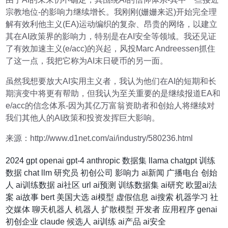
宗教地位-的影响力继续增长。我刚刚(姗姗来迟)开始完全理
解有效利他主义(EA)运动编织的复杂、昂贵的网络，以建立
其在AI政策界的影响力，特别是在AI安全等领域。我还见证
了有效加速主义(e/acc)的兴起，风投Marc Andreessen抓住
了这一点，我把它称为AI末日硬币的另一面。
虽然我想要放大AI实用主义者，我认为他们在AI的短期和长
期演变中将更有帮助，但我认为至关重要的是继续报道EA和
e/acc的信念体系-因为其亿万富翁资助者和创始人将继续对
我们其他人的AI政策和投资发挥巨大影响。
来源：http://www.d1net.com/ai/industry/580236.html
2024
gpt
openai
gpt-4
anthropic
数据集
llama
chatgpt
训练
数据
chat
llm
研究员
初创公司
影响力
ai新闻
广播电台
创始
人
ai训练数据
ai社区
url
ai预测
训练数据集
ai研究
欧盟ai法
案
ai故事
bert
美国大选
ai模型
虚假信息
ai搜索
机器学习
社
交媒体
聊天机器人
机器人
扩散模型
开发者
应用程序
genai
初创企业
claude
候选人
ai训练
ai产品
ai安全