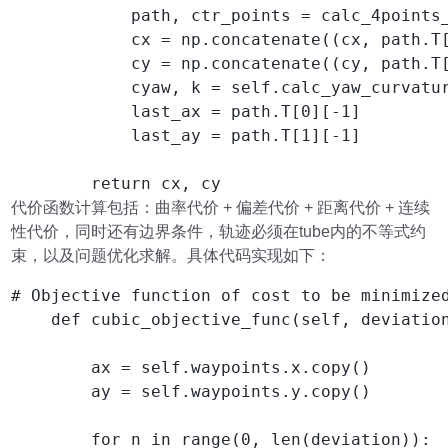
            path, ctr_points = calc_4points_
            cx = np.concatenate((cx, path.T[
            cy = np.concatenate((cy, path.T[
            cyaw, k = self.calc_yaw_curvatur
            last_ax = path.T[0][-1]

            last_ay = path.T[1][-1]

        return cx, cy
代价函数计算包括：曲率代价 + 偏差代价 + 距离代价 + 连续
性代价，同时还有边界条件，轨迹必须在tube内的不等式约
束，以及问题优化求解。具体代码实现如下：
# Objective function of cost to be minimized
    def cubic_objective_func(self, deviation
        ax = self.waypoints.x.copy()

        ay = self.waypoints.y.copy()

        for n in range(0, len(deviation)):
