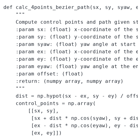
def calc_4points_bezier_path(sx, sy, syaw, e
    """

    Compute control points and path given st
    :param sx: (float) x-coordinate of the s
    :param sy: (float) y-coordinate of the s
    :param syaw: (float) yaw angle at start

    :param ex: (float) x-coordinate of the e
    :param ey: (float) y-coordinate of the e
    :param eyaw: (float) yaw angle at the en
    :param offset: (float)

    :return: (numpy array, numpy array)

    """

    dist = np.hypot(sx - ex, sy - ey) / offs
    control_points = np.array(

        [[sx, sy],

         [sx + dist * np.cos(syaw), sy + dis
         [ex - dist * np.cos(eyaw), ey - dis
         [ex, ey]])
