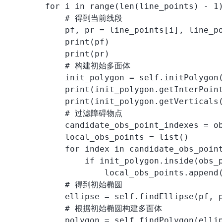
        for i in range(len(line_points) - 1)
            # 得到当前线段

            pf, pr = line_points[i], line_po
            print(pf)

            print(pr)

            # 构建初始多面体

            init_polygon = self.initPolygon(
            print(init_polygon.getInterPoint
            print(init_polygon.getVerticals(
            # 过滤障碍物点

            candidate_obs_point_indexes = o
            local_obs_points = list()

            for index in candidate_obs_point
                if init_polygon.inside(obs_p
                    local_obs_points.append(
            # 得到初始椭圆

            ellipse = self.findEllipse(pf, p
            # 根据初始椭圆构建多面体

            polygon = self.findPolygon(ellip