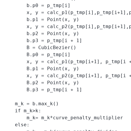
        b.p0 = p_tmp[i]

        x, y = calc_p1(p_tmp[i],p_tmp[i+1],p
        b.p1 = Point(x, y)

        x, y = calc_p2(p_tmp[i],p_tmp[i+1],p
        b.p2 = Point(x, y)

        b.p3 = p_tmp[i + 1]

        B = CubicBezier()

        B.p0 = p_tmp[i]

        x, y = calc_p1(p_tmp[i+1], p_tmp[i +
        B.p1 = Point(x, y)

        x, y = calc_p2(p_tmp[i+1], p_tmp[i +
        B.p2 = Point(x, y)

        B.p3 = p_tmp[i + 1]

    m_k = b.max_k()

    if m_k>k:

        m_k= m_k*curve_penalty_multiplier

    else:
