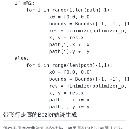
    if m%2:

        for i in range(1,len(path)-1):

                x0 = [0.0, 0.0]

                bounds = Bounds([-1, -1], [1
                res = minimize(optimizer_p, 
                x, y = res.x

                path[i].x += x

                path[i].y += y

    else:

        for i in range(len(path)-1,1):

                x0 = [0.0, 0.0]

                bounds = Bounds([-1, -1], [1
                res = minimize(optimizer_p, 
                x, y = res.x

                path[i].x += x

                path[i].y += y
带飞行走廊的Bezier轨迹生成
得益于贝赛尔曲线拟合的优势，如果我们可以让机器人可行