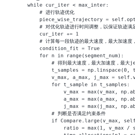
        while cur_iter < max_inter:

            # 进行轨迹优化

            piece_wise_trajectory = self.opt
            # 对优化轨迹进行时间调整，以保证轨迹满
            cur_iter += 1

            # 计算每一段轨迹的最大速度，最大加速度，
            condition_fit = True

            for n in range(segment_num):

                # 得到最大速度，最大加速度，最大jer
                t_samples = np.linspace(0, t
                v_max, a_max, j_max = self.v
                for t_sample in t_samples:

                    v_max = max(v_max, np.a
                    a_max = max(a_max, np.a
                    j_max = max(j_max, np.a
                # 判断是否满足约束条件

                if Compare.large(v_max, self
                    ratio = max(1, v_max / s