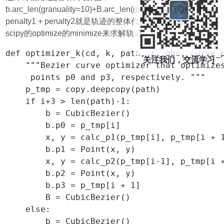
b.arc_len(granuality=10)+B.arc_len(granuality=10)+m_k +
penalty1 + penalty2就是轨迹的整体代价。for循环部分用
scipy的optimize的minimize来求解轨迹。
def optimizer_k(cd, k, path, i, obs, curve_p
关注我们，交流学习
    """Bezier curve optimizer that optimizes
     points p0 and p3, respectively. """

    p_tmp = copy.deepcopy(path)

    if i+3 > len(path)-1:

        b = CubicBezier()

        b.p0 = p_tmp[i]

        x, y = calc_p1(p_tmp[i], p_tmp[i + 1
        b.p1 = Point(x, y)

        x, y = calc_p2(p_tmp[i-1], p_tmp[i +
        b.p2 = Point(x, y)

        b.p3 = p_tmp[i + 1]

        B = CubicBezier()

    else:

        b = CubicBezier()
