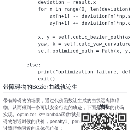
            deviation = result.x

            for n in range(0, len(deviation)
                ax[n+1] -= deviation[n]*np.s
                ay[n+1] += deviation[n]*np.c
            x, y = self.cubic_bezier_path(ax
            yaw, k = self.calc_yaw_curvature
            self.optimized_path = Path(x, y,
        else:

            print("optimization failure, def
            exit()
带障碍物的Bezier曲线轨迹生
带有障碍物的场景，通过代价函数让生成的曲线远离障碍
关闭
物。从而得到一条可以安全行走的轨迹，下面是具体的代码
实现。optimizer_k中lambda函数f就是在求解轨迹在经过障
碍物附近时候的代价，penalty1、penalty2就是在求曲线经
过障碍物附近的具体代价值；