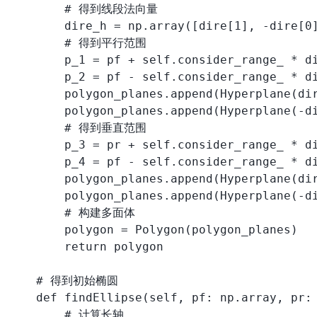
        # 得到线段法向量

        dire_h = np.array([dire[1], -dire[0]
        # 得到平行范围

        p_1 = pf + self.consider_range_ * di
        p_2 = pf - self.consider_range_ * di
        polygon_planes.append(Hyperplane(dir
        polygon_planes.append(Hyperplane(-di
        # 得到垂直范围

        p_3 = pr + self.consider_range_ * di
        p_4 = pf - self.consider_range_ * di
        polygon_planes.append(Hyperplane(dir
        polygon_planes.append(Hyperplane(-di
        # 构建多面体

        polygon = Polygon(polygon_planes)

        return polygon

    # 得到初始椭圆

    def findEllipse(self, pf: np.array, pr: 
        # 计算长轴
