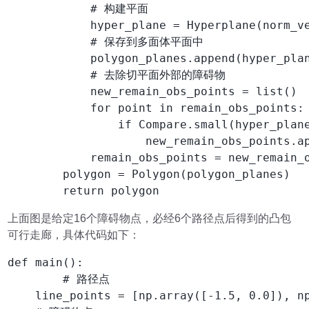
            # 构建平面

            hyper_plane = Hyperplane(norm_ve
            # 保存到多面体平面中

            polygon_planes.append(hyper_plan
            # 去除切平面外部的障碍物

            new_remain_obs_points = list()

            for point in remain_obs_points:

                if Compare.small(hyper_plane
                    new_remain_obs_points.ap
            remain_obs_points = new_remain_o
        polygon = Polygon(polygon_planes)

        return polygon
上面图是给定16个障碍物点，必经6个路径点后得到的凸包
可行走廊，具体代码如下：
def main():

        # 路径点

    line_points = [np.array([-1.5, 0.0]), n