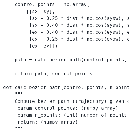
    control_points = np.array(

        [[sx, sy],

         [sx + 0.25 * dist * np.cos(syaw), s
         [sx + 0.40 * dist * np.cos(syaw), s
         [ex - 0.40 * dist * np.cos(eyaw), e
         [ex - 0.25 * dist * np.cos(eyaw), e
         [ex, ey]])

    path = calc_bezier_path(control_points, 
    return path, control_points

def calc_bezier_path(control_points, n_point
    """

    Compute bezier path (trajectory) given c
    :param control_points: (numpy array)

    :param n_points: (int) number of points 
    :return: (numpy array)

    """
