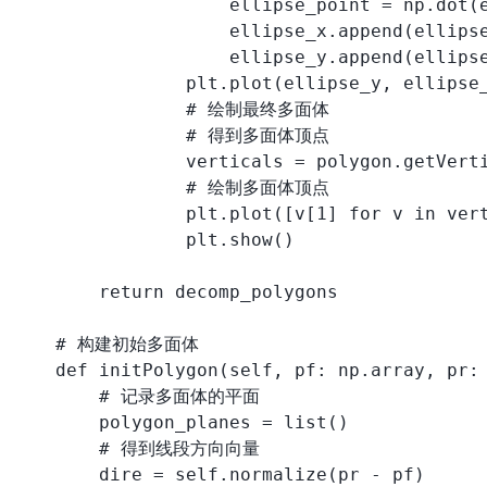
                    ellipse_point = np.dot(e
                    ellipse_x.append(ellipse
                    ellipse_y.append(ellipse
                plt.plot(ellipse_y, ellipse_
                # 绘制最终多面体

                # 得到多面体顶点

                verticals = polygon.getVerti
                # 绘制多面体顶点

                plt.plot([v[1] for v in vert
                plt.show()

        return decomp_polygons

    # 构建初始多面体

    def initPolygon(self, pf: np.array, pr: 
        # 记录多面体的平面

        polygon_planes = list()

        # 得到线段方向向量

        dire = self.normalize(pr - pf)
