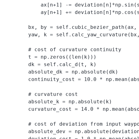
            ax[n+1] -= deviation[n]*np.sin(s
            ay[n+1] += deviation[n]*np.cos(s
        bx, by = self.cubic_bezier_path(ax, 
        yaw, k = self.calc_yaw_curvature(bx,
        # cost of curvature continuity

        t = np.zeros((len(k)))

        dk = self.calc_d(t, k)

        absolute_dk = np.absolute(dk)

        continuity_cost = 10.0 * np.mean(abs
        # curvature cost

        absolute_k = np.absolute(k)

        curvature_cost = 14.0 * np.mean(abso
        # cost of deviation from input waypo
        absolute_dev = np.absolute(deviation
        deviation_cost = 1.0 * np.mean(absol