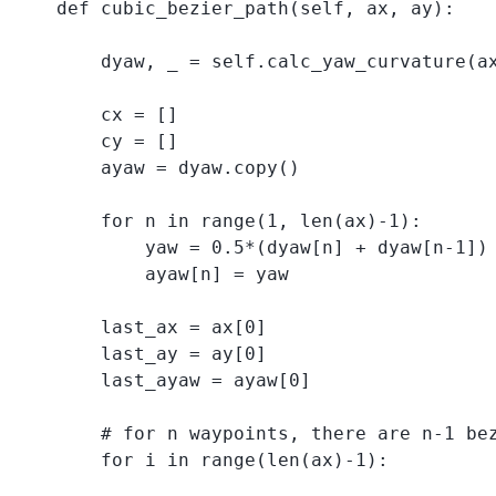
    def cubic_bezier_path(self, ax, ay):

        dyaw, _ = self.calc_yaw_curvature(ax
        cx = []

        cy = []

        ayaw = dyaw.copy()

        for n in range(1, len(ax)-1):

            yaw = 0.5*(dyaw[n] + dyaw[n-1])

            ayaw[n] = yaw

        last_ax = ax[0]

        last_ay = ay[0]

        last_ayaw = ayaw[0]

        # for n waypoints, there are n-1 bez
        for i in range(len(ax)-1):
