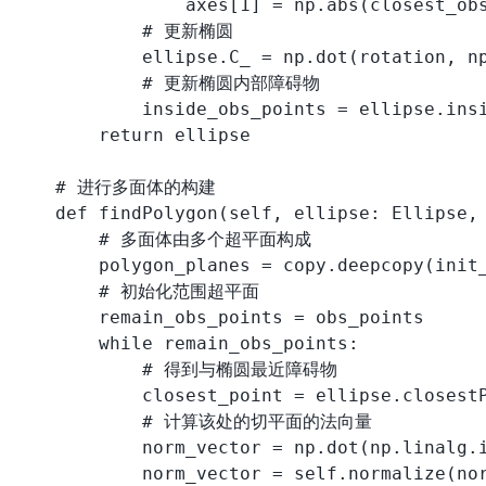
                axes[1] = np.abs(closest_obs
            # 更新椭圆

            ellipse.C_ = np.dot(rotation, np
            # 更新椭圆内部障碍物

            inside_obs_points = ellipse.insi
        return ellipse

    # 进行多面体的构建

    def findPolygon(self, ellipse: Ellipse, 
        # 多面体由多个超平面构成

        polygon_planes = copy.deepcopy(init_
        # 初始化范围超平面

        remain_obs_points = obs_points

        while remain_obs_points:

            # 得到与椭圆最近障碍物

            closest_point = ellipse.closestP
            # 计算该处的切平面的法向量

            norm_vector = np.dot(np.linalg.i
            norm_vector = self.normalize(nor