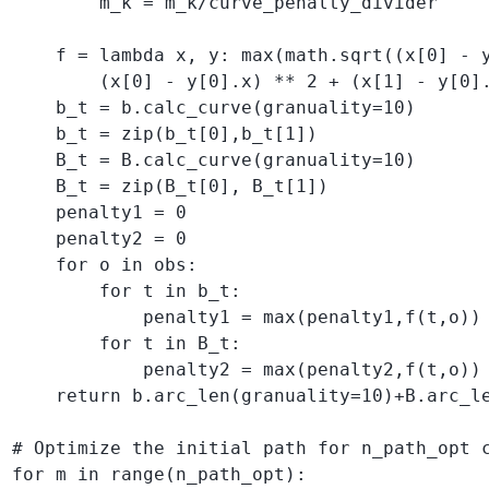
        m_k = m_k/curve_penalty_divider

    f = lambda x, y: max(math.sqrt((x[0] - y
        (x[0] - y[0].x) ** 2 + (x[1] - y[0].
    b_t = b.calc_curve(granuality=10)

    b_t = zip(b_t[0],b_t[1])

    B_t = B.calc_curve(granuality=10)

    B_t = zip(B_t[0], B_t[1])

    penalty1 = 0

    penalty2 = 0

    for o in obs:

        for t in b_t:

            penalty1 = max(penalty1,f(t,o))

        for t in B_t:

            penalty2 = max(penalty2,f(t,o))

    return b.arc_len(granuality=10)+B.arc_le
# Optimize the initial path for n_path_opt c
for m in range(n_path_opt):
