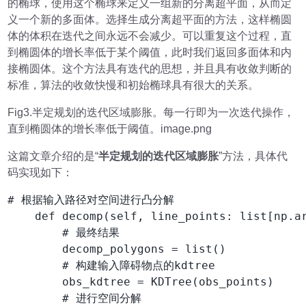
的椭球，使用这个椭球来定义一组新的分离超平面，从而定
义一个新的多面体。选择生成分离超平面的方法，这样椭圆
体的体积在迭代之间永远不会减少。可以重复这个过程，直
到椭圆体的增长率低于某个阈值，此时我们返回多面体和内
接椭圆体。这个方法具有迭代的思想，并且具有收敛判断的
标准，算法的收敛快慢和初始椭球具有很大的关系。
Fig3.半定规划的迭代区域膨胀。每一行即为一次迭代操作，
直到椭圆体的增长率低于阈值。image.png
这篇文章介绍的是“
半定规划的迭代区域膨胀
”方法，具体代
码实现如下：
# 根据输入路径对空间进行凸分解

    def decomp(self, line_points: list[np.ar
        # 最终结果

        decomp_polygons = list()

        # 构建输入障碍物点的kdtree

        obs_kdtree = KDTree(obs_points)

        # 进行空间分解
