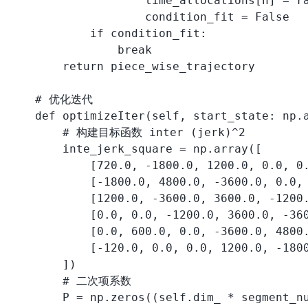
                    time_allocations[n] = ra
                    condition_fit = False

            if condition_fit:

                break

        return piece_wise_trajectory

    # 优化迭代

    def optimizeIter(self, start_state: np.a
        # 构建目标函数 inter (jerk)^2

        inte_jerk_square = np.array([

            [720.0, -1800.0, 1200.0, 0.0, 0.
            [-1800.0, 4800.0, -3600.0, 0.0, 
            [1200.0, -3600.0, 3600.0, -1200.
            [0.0, 0.0, -1200.0, 3600.0, -360
            [0.0, 600.0, 0.0, -3600.0, 4800.
            [-120.0, 0.0, 0.0, 1200.0, -1800
        ])

        # 二次项系数

        P = np.zeros((self.dim_ * segment_nu