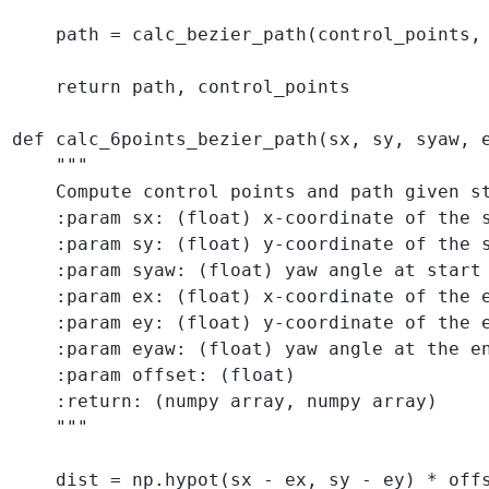
    path = calc_bezier_path(control_points, 
    return path, control_points

def calc_6points_bezier_path(sx, sy, syaw, e
    """

    Compute control points and path given st
    :param sx: (float) x-coordinate of the s
    :param sy: (float) y-coordinate of the s
    :param syaw: (float) yaw angle at start

    :param ex: (float) x-coordinate of the e
    :param ey: (float) y-coordinate of the e
    :param eyaw: (float) yaw angle at the en
    :param offset: (float)

    :return: (numpy array, numpy array)

    """

    dist = np.hypot(sx - ex, sy - ey) * offs