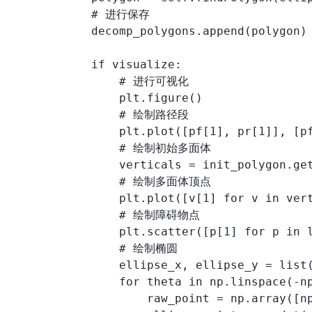
            # 进行保存

            decomp_polygons.append(polygon)

            if visualize:

                # 进行可视化

                plt.figure()

                # 绘制路径段

                plt.plot([pf[1], pr[1]], [pf
                # 绘制初始多面体

                verticals = init_polygon.get
                # 绘制多面体顶点

                plt.plot([v[1] for v in ver
                # 绘制障碍物点

                plt.scatter([p[1] for p in l
                # 绘制椭圆

                ellipse_x, ellipse_y = list(
                for theta in np.linspace(-np
                    raw_point = np.array([np