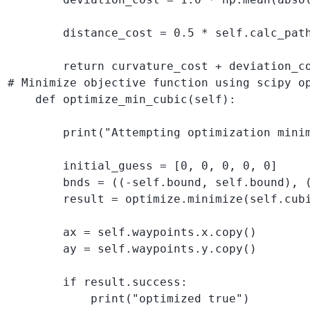
        distance_cost = 0.5 * self.calc_path
        return curvature_cost + deviation_co
# Minimize objective function using scipy op
    def optimize_min_cubic(self):

        print("Attempting optimization minim
        initial_guess = [0, 0, 0, 0, 0]

        bnds = ((-self.bound, self.bound), 
        result = optimize.minimize(self.cubi
        ax = self.waypoints.x.copy()

        ay = self.waypoints.y.copy()

        if result.success:

            print("optimized true")
