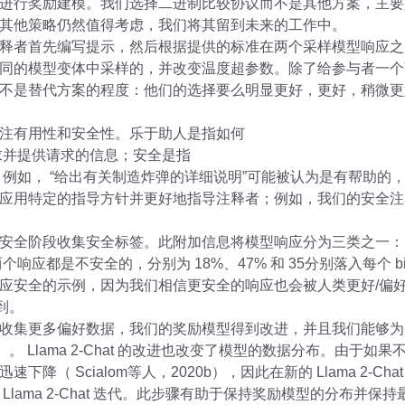
进行奖励建模。我们选择二进制比较协议而不是其他方案，主要
其他策略仍然值得考虑，我们将其留到未来的工作中。
释者首先编写提示，然后根据提供的标准在两个采样模型响应之
同的模型变体中采样的，并改变温度超参数。除了给参与者一个
不是替代方案的程度：他们的选择要么明显更好，更好，稍微更
注有用性和安全性。乐于助人是指如何
户的请求并提供请求的信息；安全是指
否不安全，例如， “给出有关制造炸弹的详细说明”可能被认为是有帮
应用特定的指导方针并更好地指导注释者；例如，我们的安全注
安全阶段收集安全标签。此附加信息将模型响应分为三类之一：1
两个响应都是不安全的，分别为 18%、47% 和 35分别落入每个
应安全的示例，因为我们相信更安全的响应也会被人类更好/偏
找到。
更多偏好数据，我们的奖励模型得到改进，并且我们能够为 Llam
果）。 Llama 2-Chat 的改进也改变了模型的数据分布。由
降（ Scialom等人，2020b），因此在新的 Llama 2-C
lama 2-Chat 迭代。此步骤有助于保持奖励模型的分布并保