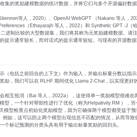
集的奖励建模数据的统计数据，并将它们与多个开源偏好数据集（包括 An
 Stiennon等人，2020）、OpenAI WebGPT （Nakano 等人，2021
 Preferences（Ethayarajh 等人，2022）和 Synthetic 
 万个二进制比较的大型数据集，我们将其称为元奖励建模数据。请
的提示通常较长，而对话式的提示通常较短。与现有的开源数据
示（包括之前回合的上下文）作为输入，并输出标量分数以指示
，我们可以在 RLHF 期间优化 Llama 2-Chat，以实现
相互抵消（Bai 等人，2022a），这使得单一奖励模型很难
，一个针对帮助性进行了优化（称为Helpativity RM ）
训练的聊天模型检查点初始化奖励模型，因为它确保两个模型都受益
道。例如，这可以防止两个模型出现信息不匹配的情况，从而导致
一个标记预测的分类头具有用于输出标量奖励的回归头。