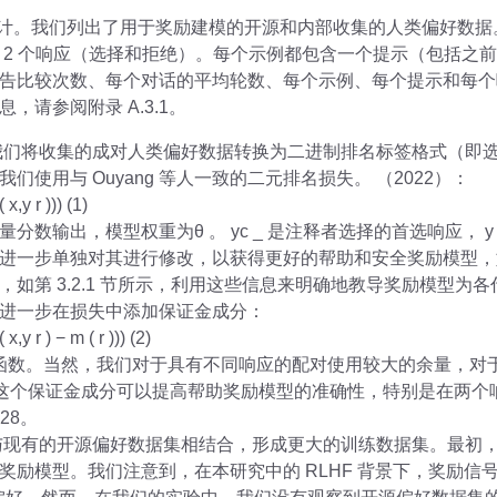
统计。我们列出了用于奖励建模的开源和内部收集的人类偏好数
 2 个响应（选择和拒绝）。每个示例都包含一个提示（包括之
告比较次数、每个对话的平均轮数、每个示例、每个提示和每个
请参阅附录 A.3.1。
我们将收集的成对人类偏好数据转换为二进制排名标签格式（即
使用与 Ouyang 等人一致的二元排名损失。 （2022）：
 x,y r ))) (1)
y 的标量分数输出，模型权重为θ 。 yc _ 是注释者选择的首选响应， 
进一步单独对其进行修改，以获得更好的帮助和安全奖励模型，
如第 3.2.1 节所示，利用这些信息来明确地教导奖励模型为
进一步在损失中添加保证金成分：
x,y r ) − m ( r ))) (2)
的离散函数。当然，我们对于具有不同响应的配对使用较大的余量，
发现这个保证金成分可以提高帮助奖励模型的准确性，特别是在两
28。
与现有的开源偏好数据集相结合，形成更大的训练数据集。最初
模型。我们注意到，在本研究中的 RLHF 背景下，奖励信号的作