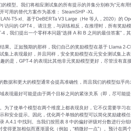
我们的模型。我们将相应测试集的所有提示的并集分别称为“元有用性
用的替代方案作为基准： SteamSHP -XL
LAN-T5-xl、基于DeBERTa V3 Large（He 等人，2020）的 Ope
的 API 访问的 GPT4 。请注意，与训练相反，在推理时，所有
4，我们提出一个零样本问题“选择 A 和 B 之间的最佳答案”，其
结果。正如预期的那样，我们自己的奖励模型在基于 Llama 2-C
试集上表现最好，并且同样，安全奖励模型在元安全测试集上表
。有趣的是，GPT-4 的表现比其他非元奖励模型更好，尽管没有
多的数据和更大的模型通常会提高准确性，而且我们的模型似乎
域表现最好可能是由于两个目标之间的紧张关系（即，尽可能提
。为了使单个模型在两个维度上都表现良好，它不仅需要学习在
示和安全提示。因此，优化两个单独的模型可以简化奖励建模任
 A.4.1 中找到。当我们按照表 8 中的偏好评级对分数进行分
较对变得更加相似而逐渐退化（例如，“稍微好一点”）。预计在两