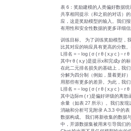
表 6：奖励建模的人类偏好数据
共享相同提示（和之前的对话）的
应，这是奖励模型的输入。我们报
有用性和安全性数据的更多详细信息，
训练目标。 为了训练奖励模型，
比其对应的响应具有更高的分数。我们
L排名 = − log ( σ ( r θ ( x,y c ) − r θ (
其中r θ ( x,y )是提示x和完成
在此二元排名损失的基础上，我们
分解为四分制（例如，显着更好），
用那些有更多的差异。为此，我们
L排名 = − log ( σ ( r θ ( x,y c ) − r θ ( 
其中边际m ( r )是偏好评级
余量（如表 27 所示）。我们
消融和分析可见附录 A.3.3 中的表 
数据构成。 我们将新收集的数据
中，开源数据集被用来引导我们的奖励